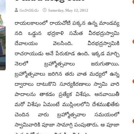
సంపాదకుడు
Saturday, May 12, 2012
రాయలకాలంలో రాయచోటి పక్కన ఉన్న మాండవ్య
నది ఒడ్డున భద్రకాళి సమేత వీరభద్రుస్వామి
దేవాలయం వెలసింది. వీరభద్రస్వామికి
రాచరాయుడు అనే పేరుకూడ ఉంది. ఇక్కడ మార్చి
నెలలో బ్రహ్మోత్సవాలు జరుగుతాయి.
బ్రహ్మోత్సవాలు జరిగిన తరు వాత మధ్యలో ఉన్న
ద్వారాలు దాటుకొని సూర్యకిరణాలు స్వామి వారి
పాదాలను తాకడం ప్రత్యేక విశేషం. ఆనవాయితీ
మరో విశేషం ఏమంటే ముస్లింలలోని దేశముఖితేకు
చెందిన వారు బ్రహ్మోత్సవాల సమయంలో
స్వామివారికి పూజా సామాగ్రి పంపుతారు. ఆ పూజా