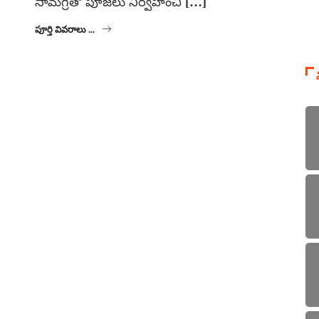
సామగ్రితో పూజలు నిర్వహించి […]
పూర్తి వివరాలు ...