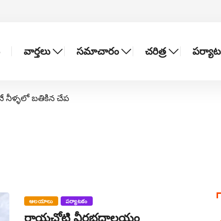
వార్తలు
సమాచారం
చరిత్ర
పర్యా
నే నీళ్ళలో బతికిన చేప
ఆలయాలు
పర్యాటకం
రాయచోటి వీరభద్రాలయం