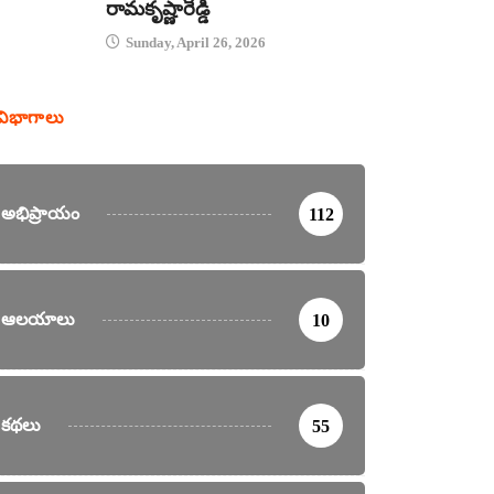
రామకృష్ణారెడ్డి
Sunday, April 26, 2026
విభాగాలు
అభిప్రాయం
112
ఆలయాలు
10
కథలు
55