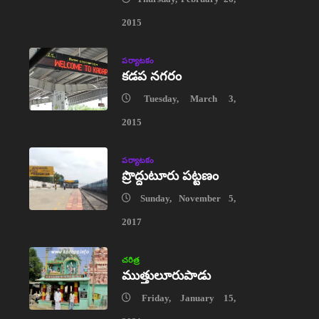
2015
పర్యాటకం
కడప నగరం
Tuesday, March 3,
2015
పర్యాటకం
ప్రొద్దుటూరు పట్టణం
Sunday, November 5,
2017
చరిత్ర
ముత్తులూరుపాడు
Friday, January 15,