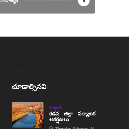
సాహిత్యం
8
చూడాల్సినవి
పర్యాటకం
కడప జిల్లా పర్యాటక
ఆకర్షణలు
Thursday, February 26,