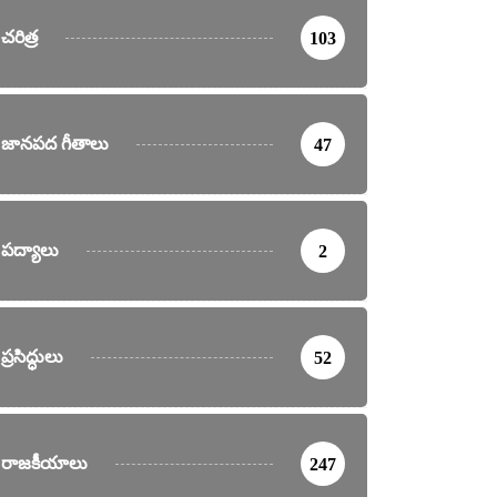
చరిత్ర
103
జానపద గీతాలు
47
పద్యాలు
2
ప్రసిద్ధులు
52
రాజకీయాలు
247