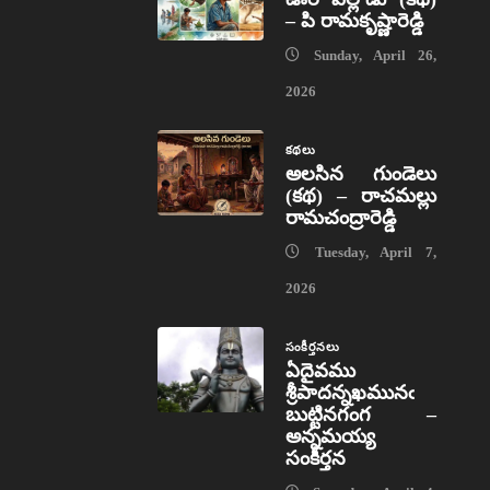
– పి రామకృష్ణారెడ్డి
Sunday, April 26,
2026
కథలు
అలసిన గుండెలు
(కథ) – రాచమల్లు
రామచంద్రారెడ్డి
Tuesday, April 7,
2026
సంకీర్తనలు
ఏదైవము
శ్రీపాదన్నఖమునఁ
బుట్టినగంగ –
అన్నమయ్య
సంకీర్తన