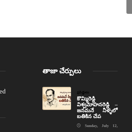
తాజా చేర్పులు
ed
ప్రసిద్ధులు
కొమ్మిరెడ్డి
విశ్వమోహనరెడ్డి –
జనమనే నీళ్ళలో
బతికిన చేప
Sunday, July 12,