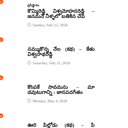
1
ప్రసిద్ధులు
కొమ్మిరెడ్డి విశ్వమోహనరెడ్డి –
జనమనే నీళ్ళలో బతికిన చేప
Sunday, July 12, 2026
2
కథలు
నమ్ముకొన్న నేల (కథ) – కేతు
విశ్వనాథరెడ్డి
Saturday, July 11, 2026
3
జానపద గీతాలు
కొంపకే సావమను – మా
డవుటుగాన్ని : జానపదగీతం
Monday, May 4, 2026
4
కథలు
ఊరి పిల్లోడు (కథ) – పి