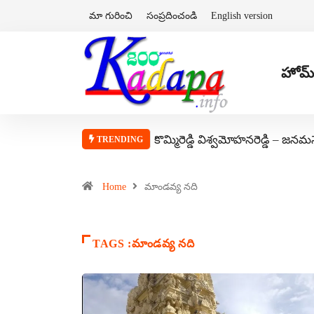
మా గురించి
సంప్రదించండి
English version
హోమ్
కొమ్మిరెడ్డి విశ్వమోహనరెడ్డి – జనమ
TRENDING
Home
మాండవ్య నది
TAGS :మాండవ్య నది