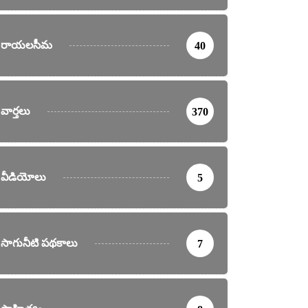
రాయలసీమ
40
వార్తలు
370
వీడియోలు
5
సాగునీటి పథకాలు
7