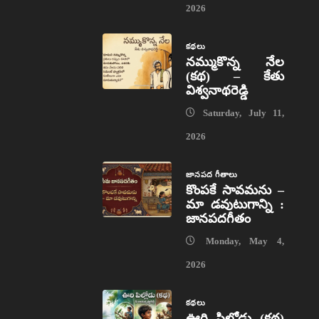
2026
కథలు
నమ్ముకొన్న నేల
(కథ) – కేతు
విశ్వనాథరెడ్డి
Saturday, July 11,
2026
జానపద గీతాలు
కొంపకే సావమను –
మా డవుటుగాన్ని :
జానపదగీతం
Monday, May 4,
2026
కథలు
ఊరి పిల్లోడు (కథ)