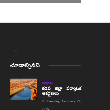
చూడాల్సినవి
పర్యాటకం
కడప జిల్లా పర్యాటక
ఆకర్షణలు
Thursday, February 26,
2015