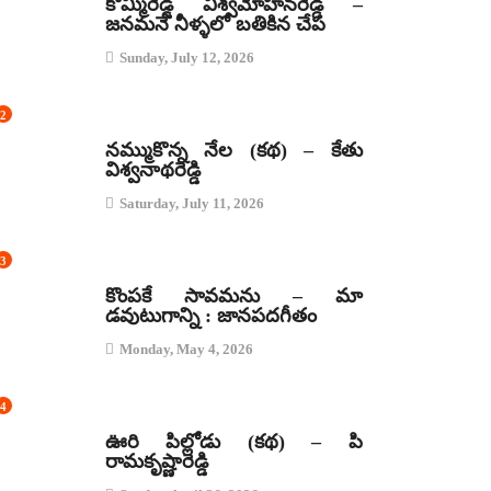
కొమ్మిరెడ్డి విశ్వమోహనరెడ్డి –
జనమనే నీళ్ళలో బతికిన చేప
Sunday, July 12, 2026
2
కథలు
నమ్ముకొన్న నేల (కథ) – కేతు
విశ్వనాథరెడ్డి
Saturday, July 11, 2026
3
జానపద గీతాలు
కొంపకే సావమను – మా
డవుటుగాన్ని : జానపదగీతం
Monday, May 4, 2026
4
కథలు
ఊరి పిల్లోడు (కథ) – పి
రామకృష్ణారెడ్డి