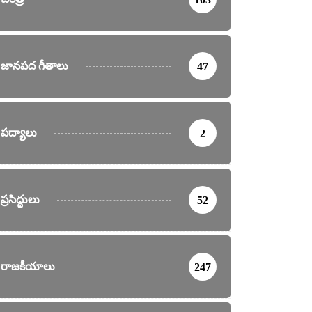
జానపద గీతాలు
47
పద్యాలు
2
ప్రసిద్ధులు
52
రాజకీయాలు
247