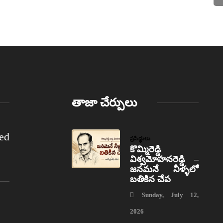
తాజా చేర్పులు
ed
ప్రసిద్ధులు
కొమ్మిరెడ్డి
విశ్వమోహనరెడ్డి –
జనమనే నీళ్ళలో
బతికిన చేప
Sunday, July 12,
2026