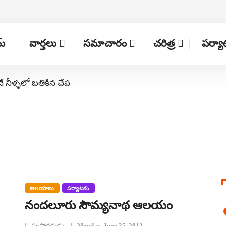
్
వార్తలు
సమాచారం
చరిత్ర
పర్య
నే నీళ్ళలో బతికిన చేప
ఆలయాలు
పర్యాటకం
నందలూరు సౌమ్యనాథ ఆలయం
సంపాదకుడు
Monday, June 25, 2012