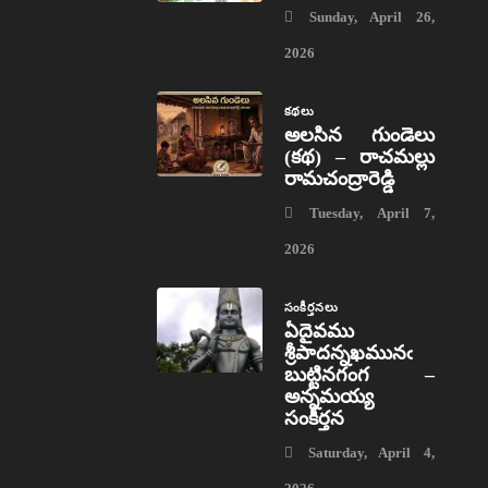
Sunday, April 26,
2026
కథలు
అలసిన గుండెలు
(కథ) – రాచమల్లు
రామచంద్రారెడ్డి
Tuesday, April 7,
2026
సంకీర్తనలు
ఏదైవము
శ్రీపాదన్నఖమునఁ
బుట్టినగంగ –
అన్నమయ్య
సంకీర్తన
Saturday, April 4,