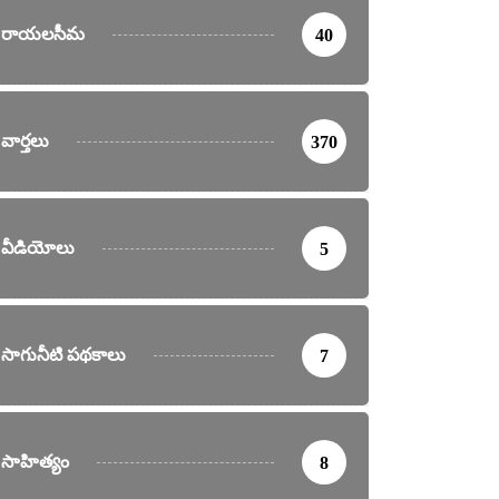
రాయలసీమ
40
వార్తలు
370
వీడియోలు
5
సాగునీటి పథకాలు
7
సాహిత్యం
8