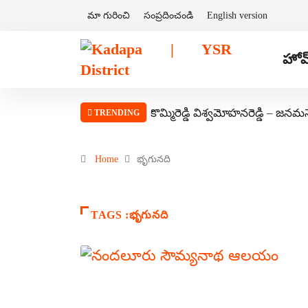
మా గురించి
సంప్రదించండి
English version
హోమ
కొమ్మిరెడ్డి విశ్వమోహనరెడ్డి – జనమ
TRENDING
Home
భృగునది
TAGS :భృగునది