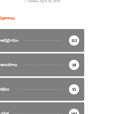
Sunday, April 26, 2026
విభాగాలు
అభిప్రాయం
112
ఆలయాలు
10
కథలు
55
చరిత్ర
103