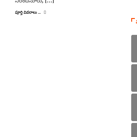
నీరందనూరు, […]
పూర్తి వివరాలు ...