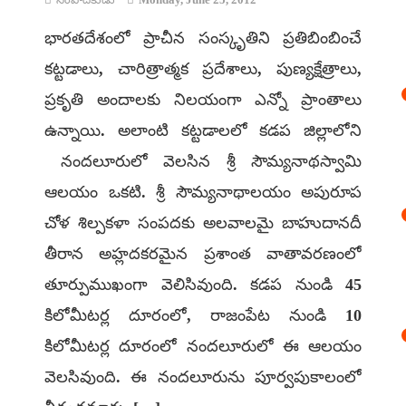
భారతదేశంలో ప్రాచీన సంస్కృతిని ప్రతిబింబించే
కట్టడాలు, చారిత్రాత్మక ప్రదేశాలు, పుణ్యక్షేత్రాలు,
ప్రకృతి అందాలకు నిలయంగా ఎన్నో ప్రాంతాలు
ఉన్నాయి. అలాంటి కట్టడాలలో కడప జిల్లాలోని
నందలూరులో వెలసిన శ్రీ సౌమ్యనాథస్వామి
ఆలయం ఒకటి. శ్రీ సౌమ్యనాథాలయం అపురూప
చోళ శిల్పకళా సంపదకు అలవాలమై బాహుదానదీ
తీరాన అహ్లదకరమైన ప్రశాంత వాతావరణంలో
తూర్పుముఖంగా వెలిసివుంది. కడప నుండి 45
కిలోమీటర్ల దూరంలో, రాజంపేట నుండి 10
కిలోమీటర్ల దూరంలో నందలూరులో ఈ ఆలయం
వెలసివుంది. ఈ నందలూరును పూర్వపుకాలంలో