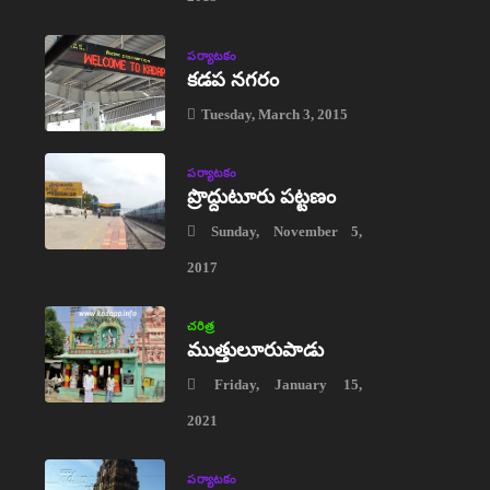
పర్యాటకం
కడప నగరం
Tuesday, March 3, 2015
పర్యాటకం
ప్రొద్దుటూరు పట్టణం
Sunday, November 5,
2017
చరిత్ర
ముత్తులూరుపాడు
Friday, January 15,
2021
పర్యాటకం