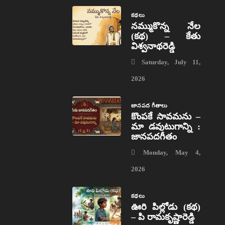
కథలు
నమ్ముకొన్న నేల
(కథ) – కేతు
విశ్వనాథరెడ్డి
Saturday, July 11,
2026
జానపద గీతాలు
కొంపకే సావమను –
మా డవుటుగాన్ని :
జానపదగీతం
Monday, May 4,
2026
కథలు
ఊరి పిల్లోడు (కథ)
– పి రామకృష్ణారెడ్డి