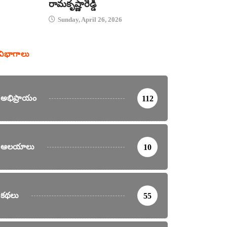
రామకృష్ణారెడ్డి
Sunday, April 26, 2026
విభాగాలు
అభిప్రాయం
112
ఆలయాలు
10
కథలు
55