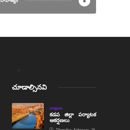
సాహిత్యం
8
చూడాల్సినవి
పర్యాటకం
కడప జిల్లా పర్యాటక
ఆకర్షణలు
Thursday, February 26,