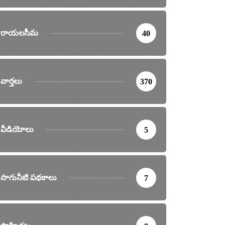
రాయలసీమ
40
వార్తలు
370
వీడియోలు
5
సాగునీటి పథకాలు
7