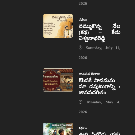
2026
కథలు
నమ్ముకొన్న నేల
(కథ) – కేతు
విశ్వనాథరెడ్డి
Saturday, July 11,
2026
జానపద గీతాలు
కొంపకే సావమను –
మా డవుటుగాన్ని :
జానపదగీతం
Monday, May 4,
2026
కథలు
ఊరి పిల్లోడు (కథ)