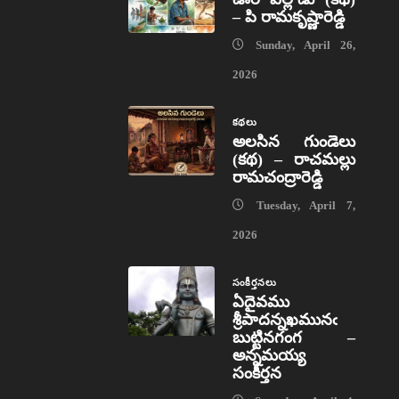
– పి రామకృష్ణారెడ్డి
Sunday, April 26,
2026
కథలు
అలసిన గుండెలు
(కథ) – రాచమల్లు
రామచంద్రారెడ్డి
Tuesday, April 7,
2026
సంకీర్తనలు
ఏదైవము
శ్రీపాదన్నఖమునఁ
బుట్టినగంగ –
అన్నమయ్య
సంకీర్తన