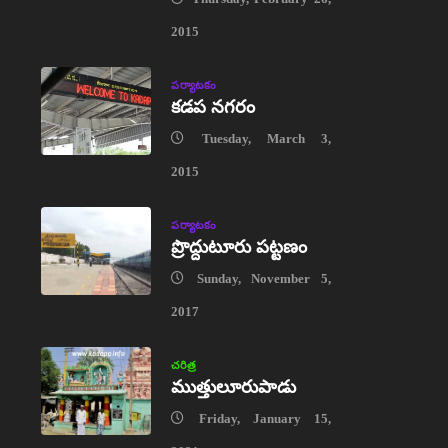
2015
పర్యాటకం
కడప నగరం
Tuesday, March 3,
2015
పర్యాటకం
ప్రొద్దుటూరు పట్టణం
Sunday, November 5,
2017
చరిత్ర
ముత్తులూరుపాడు
Friday, January 15,