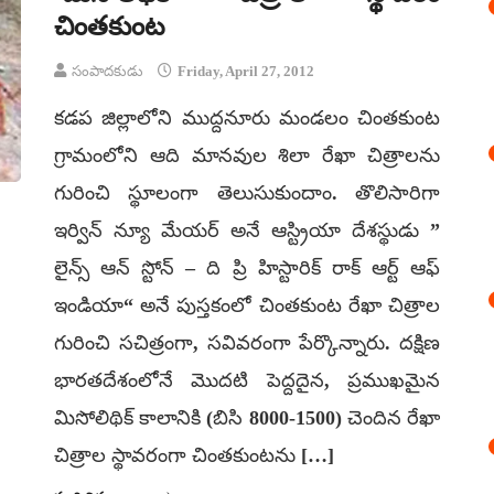
చింతకుంట
సంపాదకుడు
Friday, April 27, 2012
కడప జిల్లాలోని ముద్దనూరు మండలం చింతకుంట
గ్రామంలోని ఆది మానవుల శిలా రేఖా చిత్రాలను
గురించి స్థూలంగా తెలుసుకుందాం. తొలిసారిగా
ఇర్విన్‌ న్యూ మేయర్‌ అనే ఆస్ట్రియా దేశస్థుడు ”
లైన్స్‌ ఆన్‌ స్టోన్‌ – ది ప్రి హిస్టారిక్‌ రాక్‌ ఆర్ట్‌ ఆఫ్‌
ఇండియా“ అనే పుస్తకంలో చింతకుంట రేఖా చిత్రాల
గురించి సచిత్రంగా, సవివరంగా పేర్కొన్నారు. దక్షిణ
భారతదేశంలోనే మొదటి పెద్దదైన, ప్రముఖమైన
మిసోలిథిక్‌ కాలానికి (బిసి 8000-1500) చెందిన రేఖా
చిత్రాల స్థావరంగా చింతకుంటను […]