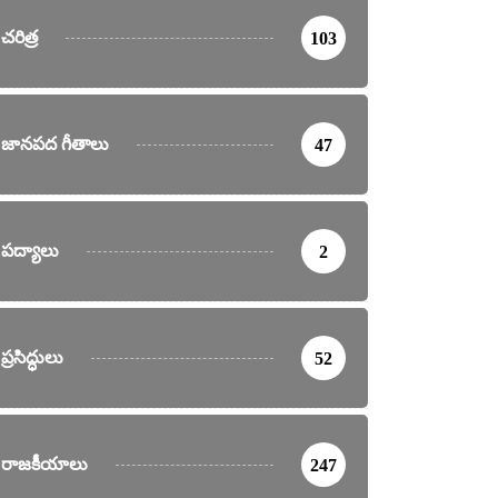
చరిత్ర
103
జానపద గీతాలు
47
పద్యాలు
2
ప్రసిద్ధులు
52
రాజకీయాలు
247