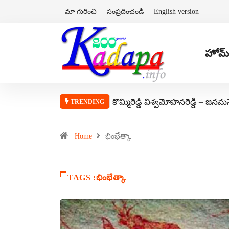
మా గురించి
సంప్రదించండి
English version
హోమ్
కొమ్మిరెడ్డి విశ్వమోహనరెడ్డి – జనమ
TRENDING
Home
భింభేత్కా
TAGS :భింభేత్కా