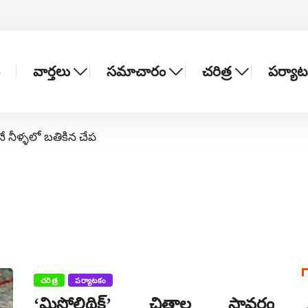
వార్తలు
సమాచారం
చరిత్ర
పర్యా
నే నీళ్ళలో బతికిన చేప
చరిత్ర
పర్యాటకం
‘మిసోలిథిక్‌’ చిత్రాల స్థావరం