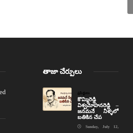
తాజా చేర్పులు
ed
ప్రసిద్ధులు
కొమ్మిరెడ్డి
విశ్వమోహనరెడ్డి –
జనమనే నీళ్ళలో
బతికిన చేప
Sunday, July 12,