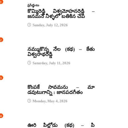
1
ప్రసిద్ధులు
కొమ్మిరెడ్డి విశ్వమోహనరెడ్డి –
జనమనే నీళ్ళలో బతికిన చేప
Sunday, July 12, 2026
2
కథలు
నమ్ముకొన్న నేల (కథ) – కేతు
విశ్వనాథరెడ్డి
Saturday, July 11, 2026
3
జానపద గీతాలు
కొంపకే సావమను – మా
డవుటుగాన్ని : జానపదగీతం
Monday, May 4, 2026
4
కథలు
ఊరి పిల్లోడు (కథ) – పి