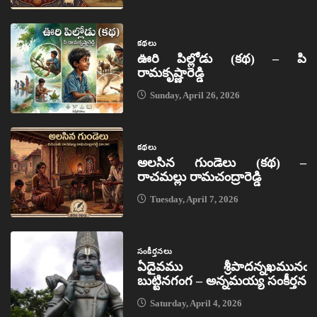
కథలు
ఊరి పిల్లోడు (కథ) – పి
రామకృష్ణారెడ్డి
Sunday, April 26, 2026
కథలు
అలసిన గుండెలు (కథ) –
రాచమల్లు రామచంద్రారెడ్డి
Tuesday, April 7, 2026
సంకీర్తనలు
ఏదైవము శ్రీపాదన్నఖమునఁ
బుట్టినగంగ – అన్నమయ్య సంకీర్తన
Saturday, April 4, 2026