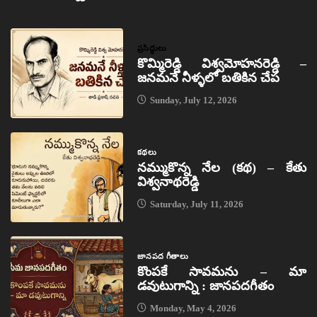
ప్రసిద్ధులు
కొమ్మిరెడ్డి విశ్వమోహనరెడ్డి –
జనమనే నీళ్ళలో బతికిన చేప
Sunday, July 12, 2026
కథలు
నమ్ముకొన్న నేల (కథ) – కేతు
విశ్వనాథరెడ్డి
Saturday, July 11, 2026
జానపద గీతాలు
కొంపకే సావమను – మా
డవుటుగాన్ని : జానపదగీతం
Monday, May 4, 2026