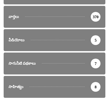
వార్తలు
370
వీడియోలు
5
సాగునీటి పథకాలు
7
సాహిత్యం
8