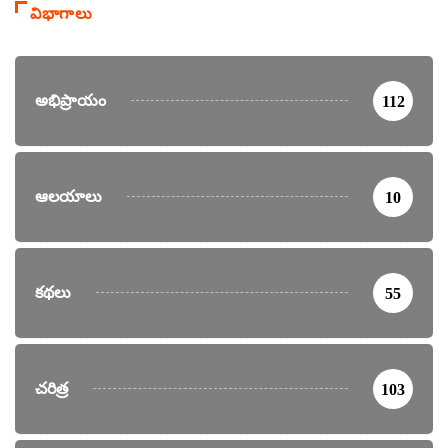
విభాగాలు
అభిప్రాయం
112
ఆలయాలు
10
కథలు
55
చరిత్ర
103