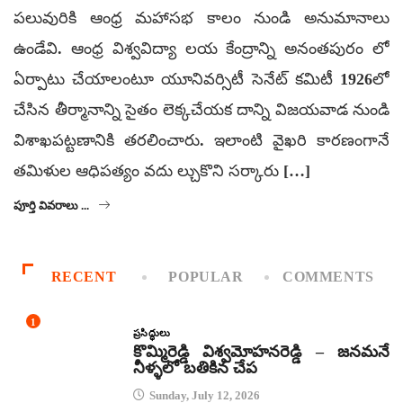
పలువురికి ఆంధ్ర మహాసభ కాలం నుండి అనుమానాలు
ఉండేవి. ఆంధ్ర విశ్వవిద్యా లయ కేంద్రాన్ని అనంతపురం లో
ఏర్పాటు చేయాలంటూ యూనివర్సిటీ సెనేట్ కమిటీ 1926లో
చేసిన తీర్మానాన్ని సైతం లెక్కచేయక దాన్ని విజయవాడ నుండి
విశాఖపట్టణానికి తరలించారు. ఇలాంటి వైఖరి కారణంగానే
తమిళుల ఆధిపత్యం వదు ల్చుకొని సర్కారు […]
పూర్తి వివరాలు ...
RECENT
POPULAR
COMMENTS
1
ప్రసిద్ధులు
కొమ్మిరెడ్డి విశ్వమోహనరెడ్డి – జనమనే
నీళ్ళలో బతికిన చేప
Sunday, July 12, 2026