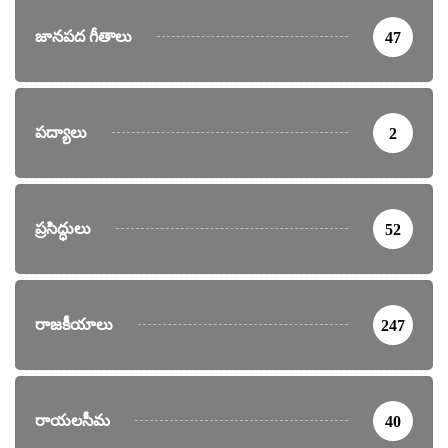
జానపద గీతాలు
47
పద్యాలు
2
ప్రసిద్ధులు
52
రాజకీయాలు
247
రాయలసీమ
40