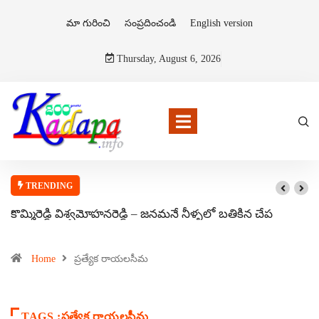
మా గురించి
సంప్రదించండి
English version
Thursday, August 6, 2026
TRENDING
కొమ్మిరెడ్డి విశ్వమోహనరెడ్డి – జనమనే నీళ్ళలో బతికిన చేప
Home
ప్రత్యేక రాయలసీమ
TAGS :ప్రత్యేక రాయలసీమ