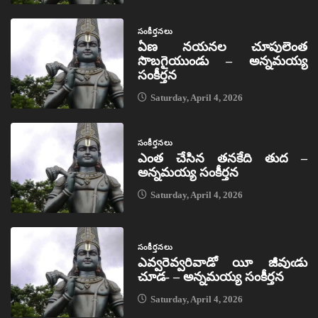
సంకీర్తనలు
ఏణ నయనల చూపులెంత
సొబగైయుండు – అన్నమయ్య
సంకీర్తన
Saturday, April 4, 2026
సంకీర్తనలు
ఎంత చేసిన తనకేది తుద –
అన్నమయ్య సంకీర్తన
Saturday, April 4, 2026
సంకీర్తనలు
ఎవ్వరెవ్వరివాడో యీ జీవుఁడు
చూడ- – అన్నమయ్య సంకీర్తన
Saturday, April 4, 2026