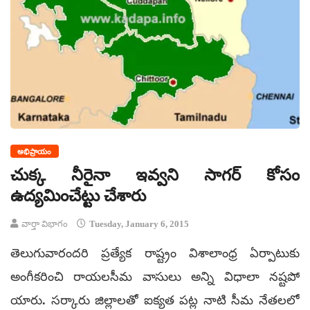
అభిప్రాయం
చుక్క నీరైనా ఇవ్వని సాగర్ కోసం
ఉద్యమించేట్టు చేశారు
వార్తా విభాగం
Tuesday, January 6, 2015
తెలుగువారందరి ప్రత్యేక రాష్ట్రం విశాలాంధ్ర ఏర్పాటుకు
అంగీకరించి రాయలసీమ వాసులు అన్ని విధాలా నష్టపో
యారు. సర్కారు జిల్లాలతో ఐక్యత పట్ల నాటి సీమ నేతలలో