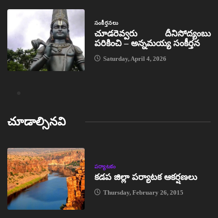
సంకీర్తనలు
చూడరెవ్వరు దీనిసోద్యంబు
పరికించి – అన్నమయ్య సంకీర్తన
Saturday, April 4, 2026
చూడాల్సినవి
పర్యాటకం
కడప జిల్లా పర్యాటక ఆకర్షణలు
Thursday, February 26, 2015