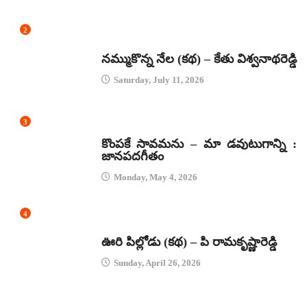
2
కథలు
నమ్ముకొన్న నేల (కథ) – కేతు విశ్వనాథరెడ్డి
Saturday, July 11, 2026
3
జానపద గీతాలు
కొంపకే సావమను – మా డవుటుగాన్ని :
జానపదగీతం
Monday, May 4, 2026
4
కథలు
ఊరి పిల్లోడు (కథ) – పి రామకృష్ణారెడ్డి
Sunday, April 26, 2026