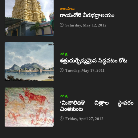
ఆలయాలు
రాయచోటి వీరభద్రాలయం
Saturday, May 12, 2012
చరిత్ర
శత్రుదుర్భేద్యమైన సిద్ధవటం కోట
Tuesday, May 17, 2011
చరిత్ర
‘మిసోలిథిక్‌’ చిత్రాల స్థావరం
చింతకుంట
Friday, April 27, 2012