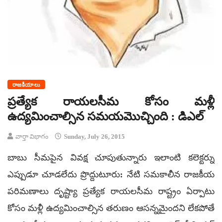
రాజకీయాలు
ప్రత్యేక రాయలసీమ కోసం మళ్లీ
ఉద్యమించాల్సిన సమయమొచ్చింది : డిఎల్
వార్తా విభాగం
Sunday, July 26, 2015
బాబు సీమపైన వివక్ష చూపుతున్నారు ఇలాంటి కలెక్టర్ను
ఎప్పుడూ చూడలేదు ప్రొద్దుటూరు: నేటి సమకాలీన రాజకీయ
పరిమణాలు దృష్ట్యా ప్రత్యేక రాయలసీమ రాష్ట్రం ఏర్పాటు
కోసం మళ్లీ ఉద్యమించాల్సిన తరుణం ఆసన్నమైందని లేకపోతే