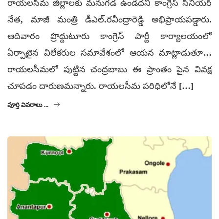
రాయలసీమ జిల్లాలకు మనుగడ ఉండదని కాంగ్రెస్ సీనియర్
నేత, మాజీ మంత్రి డీఎల్.రవీంద్రారెడ్డి అభిప్రాయపడ్డారు.
ఆదివారం ప్రొద్దుటూరు కాంగ్రెస్ పార్టీ కార్యాలయంలో
ఏర్పాటైన విలేకరుల సమావేశంలో ఆయన మాట్లాడుతూ…
రాయలసీమలో పుట్టిన చంద్రబాబు ఈ ప్రాంతం పైన వివక్ష
చూపడం దారుణమన్నారు. రాయలసీమ పరిధిలోనే […]
పూర్తి వివరాలు ...