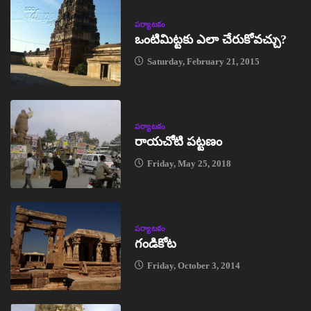
పర్యాటకం
ఒంటిమిట్టకు ఎలా చేరుకోవచ్చు?
Saturday, February 21, 2015
పర్యాటకం
రాయచోటి పట్టణం
Friday, May 25, 2018
పర్యాటకం
గండికోట
Friday, October 3, 2014