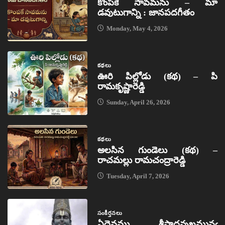
కొంపకే సావమను – మా
డవుటుగాన్ని : జానపదగీతం
Monday, May 4, 2026
కథలు
ఊరి పిల్లోడు (కథ) – పి
రామకృష్ణారెడ్డి
Sunday, April 26, 2026
కథలు
అలసిన గుండెలు (కథ) –
రాచమల్లు రామచంద్రారెడ్డి
Tuesday, April 7, 2026
సంకీర్తనలు
ఏదైవము శ్రీపాదన్నఖమునఁ