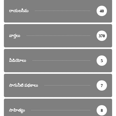
రాయలసీమ
40
వార్తలు
370
వీడియోలు
5
సాగునీటి పథకాలు
7
సాహిత్యం
8