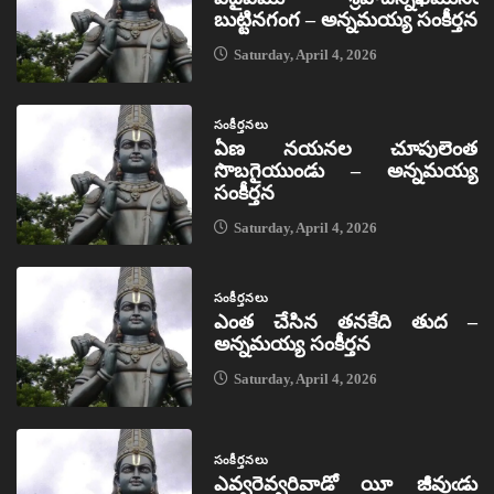
బుట్టినగంగ – అన్నమయ్య సంకీర్తన
Saturday, April 4, 2026
సంకీర్తనలు
ఏణ నయనల చూపులెంత
సొబగైయుండు – అన్నమయ్య
సంకీర్తన
Saturday, April 4, 2026
సంకీర్తనలు
ఎంత చేసిన తనకేది తుద –
అన్నమయ్య సంకీర్తన
Saturday, April 4, 2026
సంకీర్తనలు
ఎవ్వరెవ్వరివాడో యీ జీవుఁడు