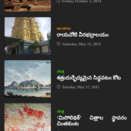
Friday, October 3, 2014
ఆలయాలు
రాయచోటి వీరభద్రాలయం
Saturday, May 12, 2012
చరిత్ర
శత్రుదుర్భేద్యమైన సిద్ధవటం కోట
Tuesday, May 17, 2011
చరిత్ర
‘మిసోలిథిక్‌’ చిత్రాల స్థావరం
చింతకుంట