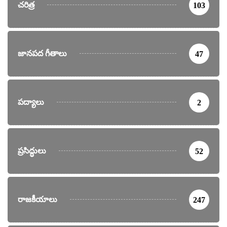
చరిత్ర
103
జానపద గీతాలు
47
పద్యాలు
2
ప్రసిద్ధులు
52
రాజకీయాలు
247