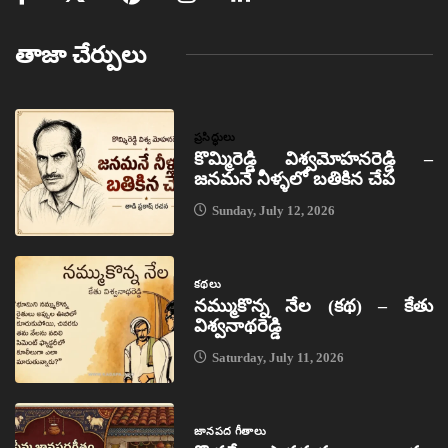
తాజా చేర్పులు
ప్రసిద్ధులు
కొమ్మిరెడ్డి విశ్వమోహనరెడ్డి –
జనమనే నీళ్ళలో బతికిన చేప
Sunday, July 12, 2026
కథలు
నమ్ముకొన్న నేల (కథ) – కేతు
విశ్వనాథరెడ్డి
Saturday, July 11, 2026
జానపద గీతాలు