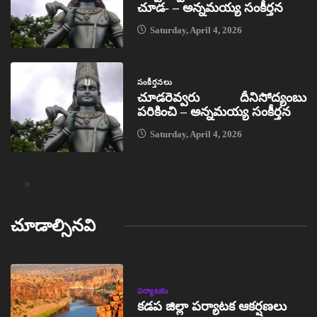
చూడ- – అన్నమయ్య సంకీర్తన
Saturday, April 4, 2026
సంకీర్తనలు
చూడరెవ్వరు దీనిసోద్యంబు
పరికించి – అన్నమయ్య సంకీర్తన
Saturday, April 4, 2026
చూడాల్సినవి
పర్యాటకం
కడప జిల్లా పర్యాటక ఆకర్షణలు