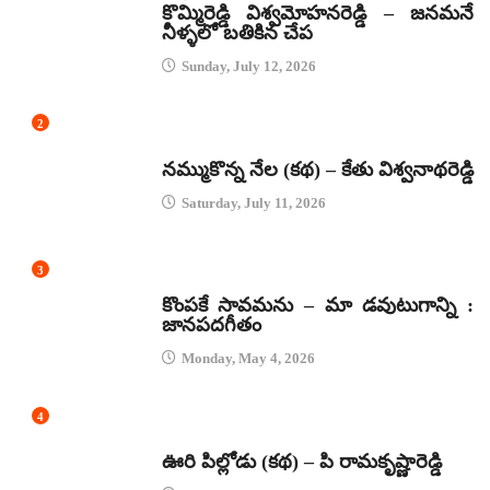
కొమ్మిరెడ్డి విశ్వమోహనరెడ్డి – జనమనే
నీళ్ళలో బతికిన చేప
Sunday, July 12, 2026
2
కథలు
నమ్ముకొన్న నేల (కథ) – కేతు విశ్వనాథరెడ్డి
Saturday, July 11, 2026
3
జానపద గీతాలు
కొంపకే సావమను – మా డవుటుగాన్ని :
జానపదగీతం
Monday, May 4, 2026
4
కథలు
ఊరి పిల్లోడు (కథ) – పి రామకృష్ణారెడ్డి