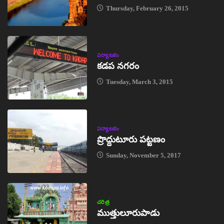
Thursday, February 26, 2015
పర్యాటకం
కడప నగరం
Tuesday, March 3, 2015
పర్యాటకం
ప్రొద్దుటూరు పట్టణం
Sunday, November 5, 2017
చరిత్ర
ముత్తులూరుపాడు