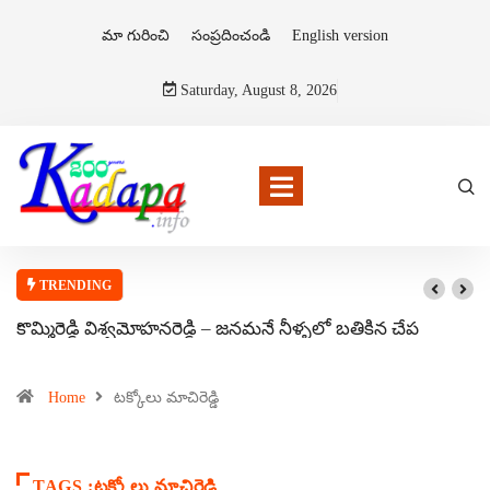
మా గురించి
సంప్రదించండి
English version
Saturday, August 8, 2026
TRENDING
కొమ్మిరెడ్డి విశ్వమోహనరెడ్డి – జనమనే నీళ్ళలో బతికిన చేప
Home
టక్కోలు మాచిరెడ్డి
TAGS :టక్కోలు మాచిరెడ్డి