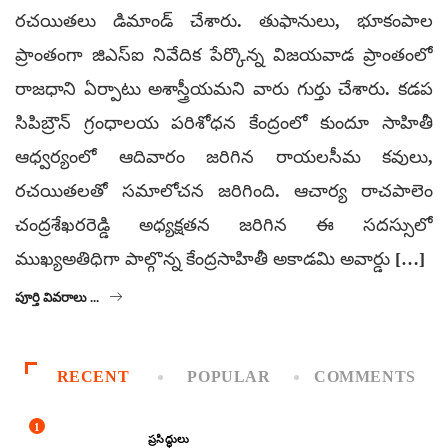
రచయితలు డిమాండ్ చేశారు. తుఫానులు, భూకంపాల
ప్రాంతంగా జిఎస్‌ఐ నివేదిక పేర్కొన్న విజయవాడ ప్రాంతంలో
రాజధాని ఏర్పాటు అశాస్త్రీయమని వారు గుర్తు చేశారు. కడప
సిపిబ్రౌన్ గ్రంధాలయ పరిశోధన కేంద్రంలో కుందూ సాహితీ
ఆధ్వర్యంలో ఆదివారం జరిగిన రాయలసీమ కవులు,
రచయితలతో సమాలోచన జరిగింది. ఆచార్య రాచపాలెం
చంద్రశేఖరరెడ్డి అధ్యక్షతన జరిగిన ఈ సదస్సులో
ముఖ్యఅతిధిగా పాల్గొన్న కేంద్రసాహితీ అకాడమి అవార్డు […]
పూర్తి వివరాలు ...
RECENT
POPULAR
COMMENTS
1
ప్రసిద్ధులు