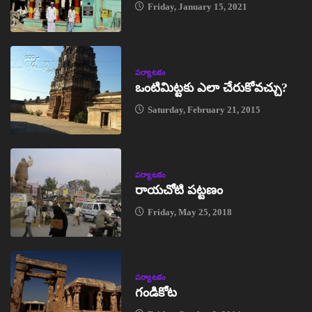
Friday, January 15, 2021
పర్యాటకం
ఒంటిమిట్టకు ఎలా చేరుకోవచ్చు?
Saturday, February 21, 2015
పర్యాటకం
రాయచోటి పట్టణం
Friday, May 25, 2018
పర్యాటకం
గండికోట