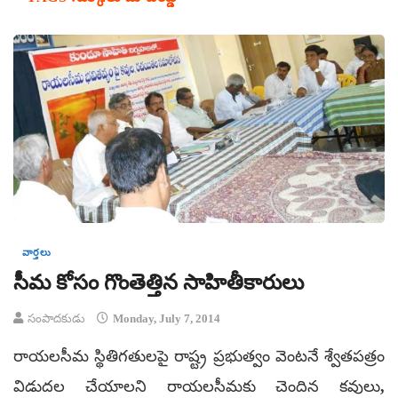
వార్తలు
సీమ కోసం గొంతెత్తిన సాహితీకారులు
సంపాదకుడు
Monday, July 7, 2014
రాయలసీమ స్థితిగతులపై రాష్ట్ర ప్రభుత్వం వెంటనే శ్వేతపత్రం
విడుదల చేయాలని రాయలసీమకు చెందిన కవులు,