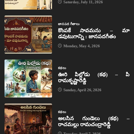
Saturday, July 11, 2026
జానపద గీతాలు
కొంపకే సావమను – మా
డవుటుగాన్ని : జానపదగీతం
Monday, May 4, 2026
కథలు
ఊరి పిల్లోడు (కథ) – పి
రామకృష్ణారెడ్డి
Sunday, April 26, 2026
కథలు
అలసిన గుండెలు (కథ) –
రాచమల్లు రామచంద్రారెడ్డి
Tuesday, April 7, 2026