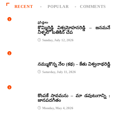
RECENT
POPULAR
COMMENTS
1
ప్రసిద్ధులు
కొమ్మిరెడ్డి విశ్వమోహనరెడ్డి – జనమనే
నీళ్ళలో బతికిన చేప
Sunday, July 12, 2026
2
కథలు
నమ్ముకొన్న నేల (కథ) – కేతు విశ్వనాథరెడ్డి
Saturday, July 11, 2026
3
జానపద గీతాలు
కొంపకే సావమను – మా డవుటుగాన్ని :
జానపదగీతం
Monday, May 4, 2026