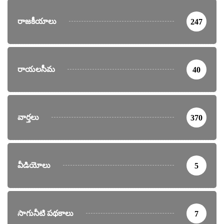
రాజకీయాలు
247
రాయలసీమ
40
వార్తలు
370
వీడియోలు
5
సాగునీటి పథకాలు
7