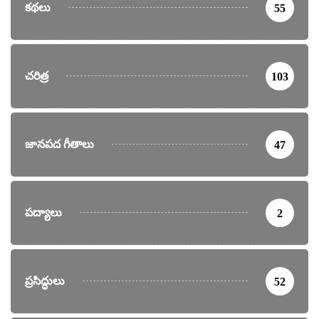
కథలు
55
చరిత్ర
103
జానపద గీతాలు
47
పద్యాలు
2
ప్రసిద్ధులు
52