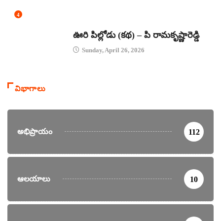
4
కథలు
ఊరి పిల్లోడు (కథ) – పి రామకృష్ణారెడ్డి
Sunday, April 26, 2026
విభాగాలు
అభిప్రాయం
112
ఆలయాలు
10