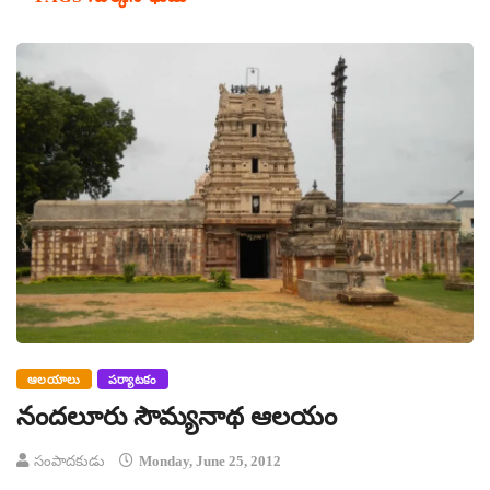
ఆలయాలు
పర్యాటకం
నందలూరు సౌమ్యనాథ ఆలయం
సంపాదకుడు
Monday, June 25, 2012