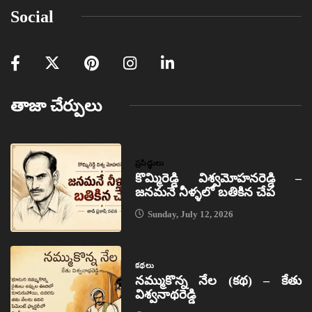
Social
తాజా చేర్పులు
ప్రసిద్ధులు
కొమ్మిరెడ్డి విశ్వమోహనరెడ్డి –
జనమనే నీళ్ళలో బతికిన చేప
Sunday, July 12, 2026
కథలు
నమ్ముకొన్న నేల (కథ) – కేతు
విశ్వనాథరెడ్డి