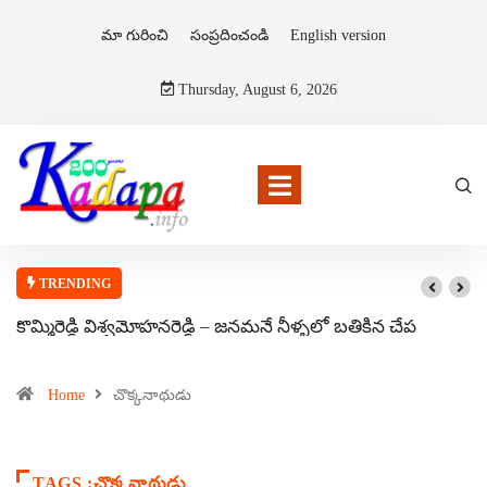
మా గురించి
సంప్రదించండి
English version
Thursday, August 6, 2026
TRENDING
కొమ్మిరెడ్డి విశ్వమోహనరెడ్డి – జనమనే నీళ్ళలో బతికిన చేప
Home
చొక్కనాథుడు
TAGS :చొక్కనాథుడు