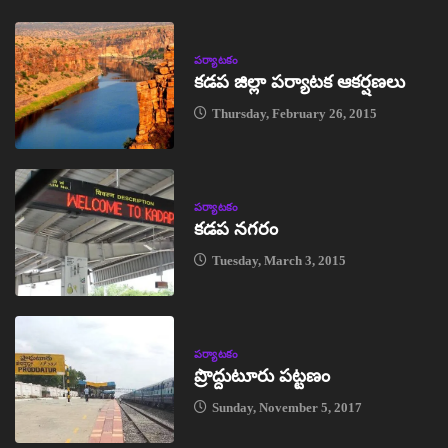
పర్యాటకం
కడప జిల్లా పర్యాటక ఆకర్షణలు
Thursday, February 26, 2015
పర్యాటకం
కడప నగరం
Tuesday, March 3, 2015
పర్యాటకం
ప్రొద్దుటూరు పట్టణం
Sunday, November 5, 2017