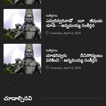
సంకీర్తనలు
ఎవ్వరెవ్వరివాడో యీ జీవుఁడు
చూడ- – అన్నమయ్య సంకీర్తన
Saturday, April 4, 2026
సంకీర్తనలు
చూడరెవ్వరు దీనిసోద్యంబు
పరికించి – అన్నమయ్య సంకీర్తన
Saturday, April 4, 2026
చూడాల్సినవి