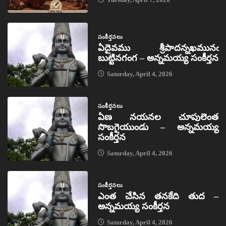
సంకీర్తనలు
ఏదైవము శ్రీపాదన్నఖమునఁ
బుట్టినగంగ – అన్నమయ్య సంకీర్తన
Saturday, April 4, 2026
సంకీర్తనలు
ఏణ నయనల చూపులెంత
సొబగైయుండు – అన్నమయ్య
సంకీర్తన
Saturday, April 4, 2026
సంకీర్తనలు
ఎంత చేసిన తనకేది తుద –
అన్నమయ్య సంకీర్తన
Saturday, April 4, 2026