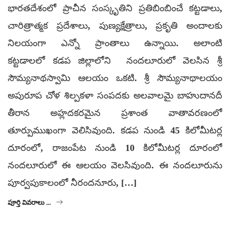
భారతదేశంలో ప్రాచీన సంస్కృతిని ప్రతిబింబించే కట్టడాలు,
చారిత్రాత్మక ప్రదేశాలు, పుణ్యక్షేత్రాలు, ప్రకృతి అందాలకు
నిలయంగా ఎన్నో ప్రాంతాలు ఉన్నాయి. అలాంటి
కట్టడాలలో కడప జిల్లాలోని నందలూరులో వెలసిన శ్రీ
సౌమ్యనాథస్వామి ఆలయం ఒకటి. శ్రీ సౌమ్యనాథాలయం
అపురూప చోళ శిల్పకళా సంపదకు అలవాలమై బాహుదానదీ
తీరాన అహ్లదకరమైన ప్రశాంత వాతావరణంలో
తూర్పుముఖంగా వెలిసివుంది. కడప నుండి 45 కిలోమీటర్ల
దూరంలో, రాజంపేట నుండి 10 కిలోమీటర్ల దూరంలో
నందలూరులో ఈ ఆలయం వెలసివుంది. ఈ నందలూరును
పూర్వపుకాలంలో నీరందనూరు, […]
పూర్తి వివరాలు ...