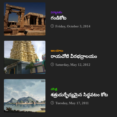
పర్యాటకం
గండికోట
Friday, October 3, 2014
ఆలయాలు
రాయచోటి వీరభద్రాలయం
Saturday, May 12, 2012
చరిత్ర
శత్రుదుర్భేద్యమైన సిద్ధవటం కోట
Tuesday, May 17, 2011