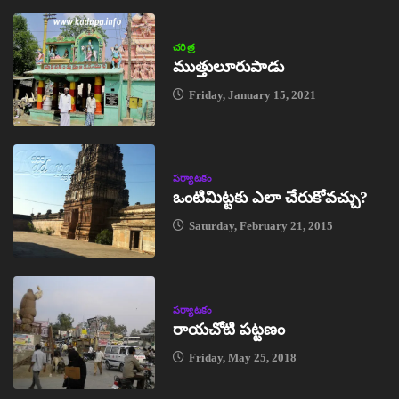
చరిత్ర
ముత్తులూరుపాడు
Friday, January 15, 2021
పర్యాటకం
ఒంటిమిట్టకు ఎలా చేరుకోవచ్చు?
Saturday, February 21, 2015
పర్యాటకం
రాయచోటి పట్టణం
Friday, May 25, 2018