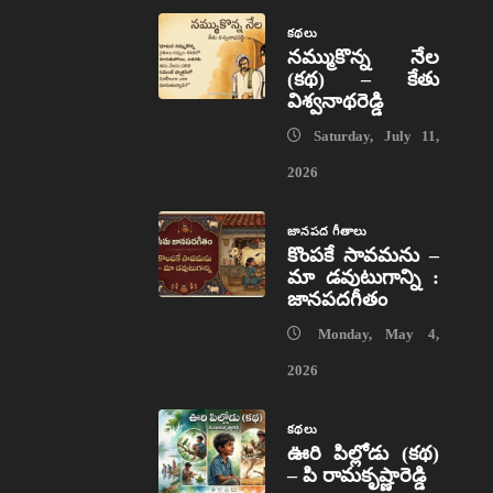
కథలు
నమ్ముకొన్న నేల
(కథ) – కేతు
విశ్వనాథరెడ్డి
Saturday, July 11,
2026
జానపద గీతాలు
కొంపకే సావమను –
మా డవుటుగాన్ని :
జానపదగీతం
Monday, May 4,
2026
కథలు
ఊరి పిల్లోడు (కథ)
– పి రామకృష్ణారెడ్డి