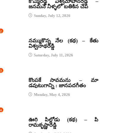
కొమ్మిరెడ్డి విశ్వమోహనరెడ్డి –
జనమనే నీళ్ళలో బతికిన చేప
Sunday, July 12, 2026
2
కథలు
నమ్ముకొన్న నేల (కథ) – కేతు
విశ్వనాథరెడ్డి
Saturday, July 11, 2026
3
జానపద గీతాలు
కొంపకే సావమను – మా
డవుటుగాన్ని : జానపదగీతం
Monday, May 4, 2026
4
కథలు
ఊరి పిల్లోడు (కథ) – పి
రామకృష్ణారెడ్డి