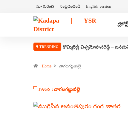
మా గురించి
సంప్రదించండి
English version
హోమ
కొమ్మిరెడ్డి విశ్వమోహనరెడ్డి – జనమ
TRENDING
Home
చాగలగట్టుపల్లె
TAGS :చాగలగట్టుపల్లె