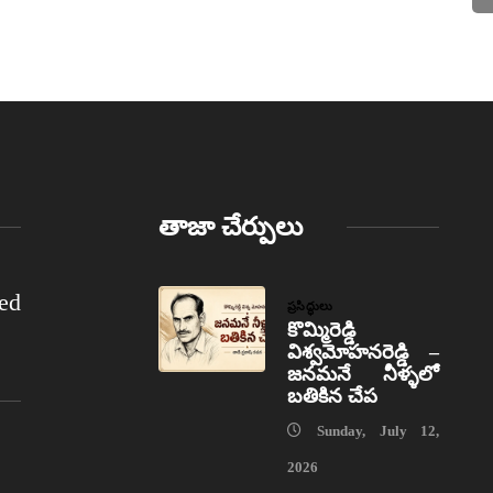
తాజా చేర్పులు
ed
ప్రసిద్ధులు
కొమ్మిరెడ్డి
విశ్వమోహనరెడ్డి –
జనమనే నీళ్ళలో
బతికిన చేప
Sunday, July 12,
2026