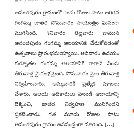
అనంతపురం గ్రామంలో రెండు రోజుల పాటు జరిగిన
గంగమ్మ జాతర సోమవారం సాయంత్రం ఘనంగా
ముగిసింది. శనివారం తెల్లవారు జామున
అనంతపురం గంగమ్మ ఆలయానికి చేరుకోవడంతో
ఉత్సవాలు ప్రారంభమయ్యాయి. ఆదివారం ఉదయం
కుర్నూతల గంగమ్మ ఆలయానికి రాగానే నిండు
తిరునాళ్ల ప్రారంభమైంది. సోమవారం మైల తిరునాళ్ల
నిర్వహించారు. అమ్మవారికి ప్రత్యేక పూజలు
చేశారు. ఆలయ అధికారులు హుండీ ఆదాయాన్ని
లెక్కించి, జాతర నిర్వహణ ముసిగిందని
ప్రకటించారు. గత మూడు రోజుల పాటు
అనంతపురం గ్రామం జనసంద్రంగా మారింది. […]