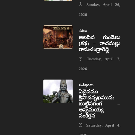
Sunday, April 26,
2026
కథలు
అలసిన గుండెలు
(కథ) – రాచమల్లు
రామచంద్రారెడ్డి
Tuesday, April 7,
2026
సంకీర్తనలు
ఏదైవము
శ్రీపాదన్నఖమునఁ
బుట్టినగంగ –
అన్నమయ్య
సంకీర్తన
Saturday, April 4,