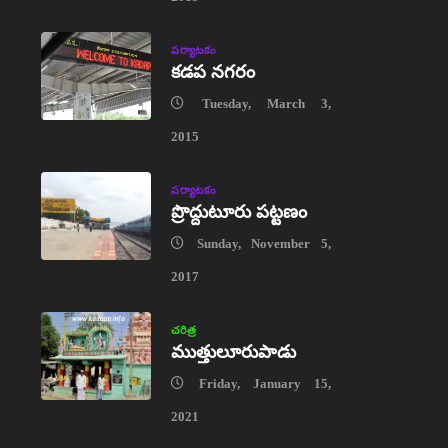
పర్యాటకం
కడప నగరం
Tuesday, March 3,
2015
పర్యాటకం
ప్రొద్దుటూరు పట్టణం
Sunday, November 5,
2017
చరిత్ర
ముత్తులూరుపాడు
Friday, January 15,
2021