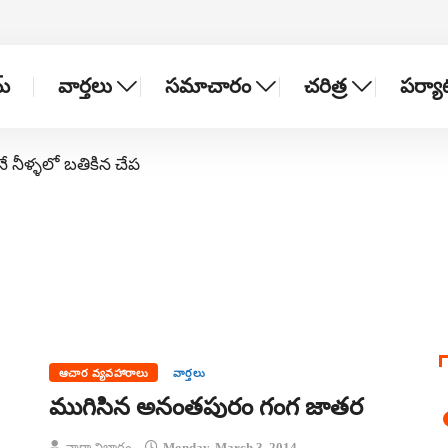
్
వార్తలు
సమాచారం
చరిత్ర
పర్య
నే నీళ్ళలో బతికిన చేప
ఆచార వ్యవహారాలు
వార్తలు
ముగిసిన అనంతపురం గంగ జాతర
వార్తా విభాగం
Monday, March 3, 2014