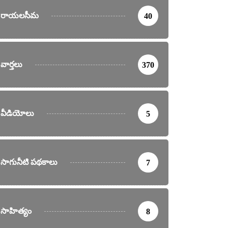
రాయలసీమ
40
వార్తలు
370
వీడియోలు
5
సాగునీటి పథకాలు
7
సాహిత్యం
8