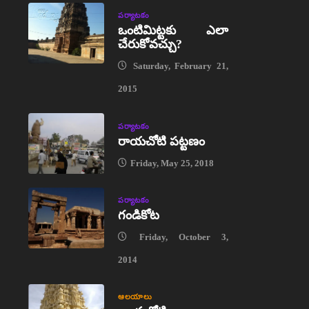
పర్యాటకం
ఒంటిమిట్టకు ఎలా
చేరుకోవచ్చు?
Saturday, February 21,
2015
పర్యాటకం
రాయచోటి పట్టణం
Friday, May 25, 2018
పర్యాటకం
గండికోట
Friday, October 3,
2014
ఆలయాలు