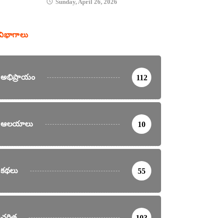
Sunday, April 26, 2026
విభాగాలు
అభిప్రాయం
112
ఆలయాలు
10
కథలు
55
చరిత్ర
103