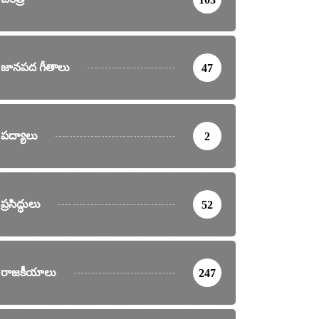
జానపద గీతాలు
47
పద్యాలు
2
ప్రసిద్ధులు
52
రాజకీయాలు
247