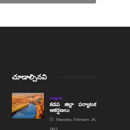
చూడాల్సినవి
పర్యాటకం
కడప జిల్లా పర్యాటక
ఆకర్షణలు
Thursday, February 26,
2015