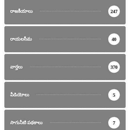
రాజకీయాలు
247
రాయలసీమ
40
వార్తలు
370
వీడియోలు
5
సాగునీటి పథకాలు
7