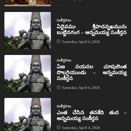
సంకీర్తనలు
ఏదైవము శ్రీపాదన్నఖమునఁ
బుట్టినగంగ – అన్నమయ్య సంకీర్తన
Saturday, April 4, 2026
సంకీర్తనలు
ఏణ నయనల చూపులెంత
సొబగైయుండు – అన్నమయ్య
సంకీర్తన
Saturday, April 4, 2026
సంకీర్తనలు
ఎంత చేసిన తనకేది తుద –
అన్నమయ్య సంకీర్తన
Saturday, April 4, 2026