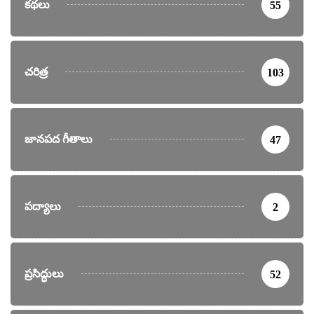
కథలు
55
చరిత్ర
103
జానపద గీతాలు
47
పద్యాలు
2
ప్రసిద్ధులు
52