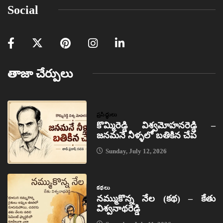
Social
తాజా చేర్పులు
ప్రసిద్ధులు
కొమ్మిరెడ్డి విశ్వమోహనరెడ్డి –
జనమనే నీళ్ళలో బతికిన చేప
Sunday, July 12, 2026
కథలు
నమ్ముకొన్న నేల (కథ) – కేతు
విశ్వనాథరెడ్డి