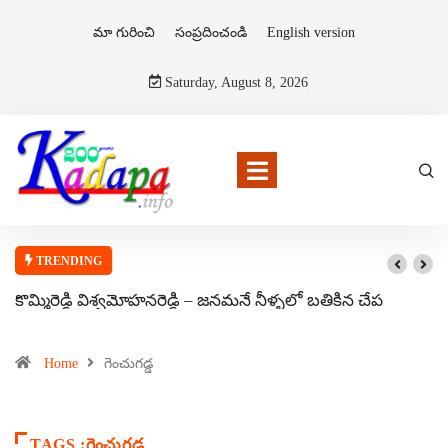
మా గురించి
సంప్రదించండి
English version
Saturday, August 8, 2026
TRENDING
కొమ్మిరెడ్డి విశ్వమోహనరెడ్డి – జనమనే నీళ్ళలో బతికిన చేప
Home
గెంచుగడ్డ
TAGS :గెంచుగడ్డ