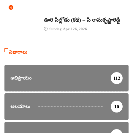
4
కథలు
ఊరి పిల్లోడు (కథ) – పి రామకృష్ణారెడ్డి
Sunday, April 26, 2026
విభాగాలు
అభిప్రాయం
112
ఆలయాలు
10