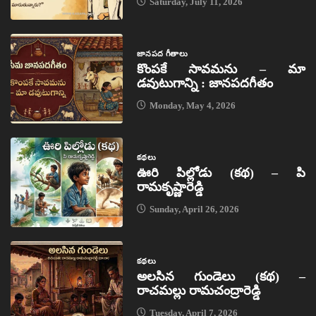
Saturday, July 11, 2026
జానపద గీతాలు
కొంపకే సావమను – మా
డవుటుగాన్ని : జానపదగీతం
Monday, May 4, 2026
కథలు
ఊరి పిల్లోడు (కథ) – పి
రామకృష్ణారెడ్డి
Sunday, April 26, 2026
కథలు
అలసిన గుండెలు (కథ) –
రాచమల్లు రామచంద్రారెడ్డి
Tuesday, April 7, 2026