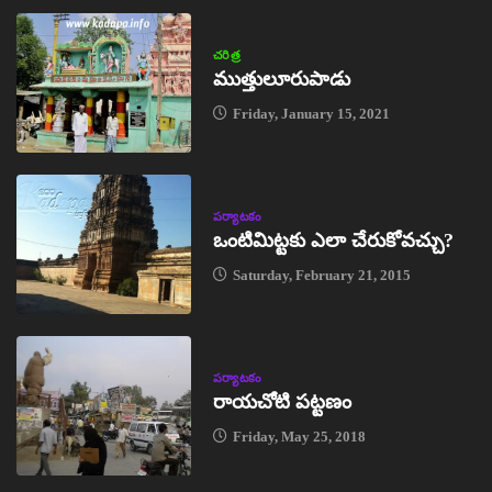
చరిత్ర
ముత్తులూరుపాడు
Friday, January 15, 2021
పర్యాటకం
ఒంటిమిట్టకు ఎలా చేరుకోవచ్చు?
Saturday, February 21, 2015
పర్యాటకం
రాయచోటి పట్టణం
Friday, May 25, 2018