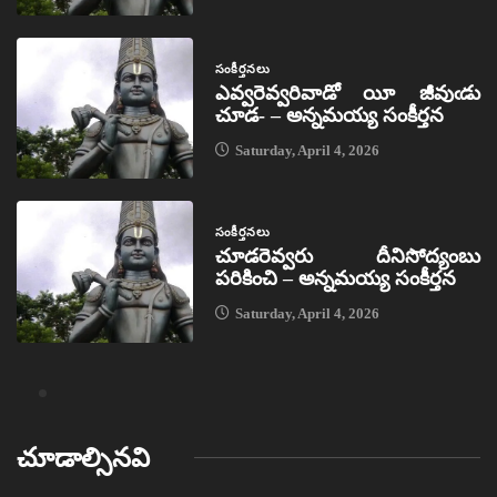
సంకీర్తనలు
ఎవ్వరెవ్వరివాడో యీ జీవుఁడు
చూడ- – అన్నమయ్య సంకీర్తన
Saturday, April 4, 2026
సంకీర్తనలు
చూడరెవ్వరు దీనిసోద్యంబు
పరికించి – అన్నమయ్య సంకీర్తన
Saturday, April 4, 2026
చూడాల్సినవి