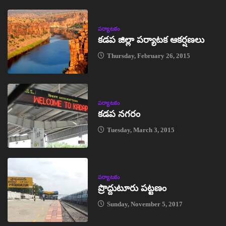
పర్యాటకం
కడప జిల్లా పర్యాటక ఆకర్షణలు
Thursday, February 26, 2015
పర్యాటకం
కడప నగరం
Tuesday, March 3, 2015
పర్యాటకం
ప్రొద్దుటూరు పట్టణం
Sunday, November 5, 2017