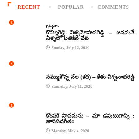
RECENT
POPULAR
COMMENTS
1
ప్రసిద్ధులు
కొమ్మిరెడ్డి విశ్వమోహనరెడ్డి – జనమనే
నీళ్ళలో బతికిన చేప
Sunday, July 12, 2026
2
కథలు
నమ్ముకొన్న నేల (కథ) – కేతు విశ్వనాథరెడ్డి
Saturday, July 11, 2026
3
జానపద గీతాలు
కొంపకే సావమను – మా డవుటుగాన్ని :
జానపదగీతం
Monday, May 4, 2026