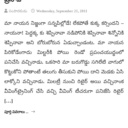
సంపాదకుడు
Wednesday, September 21, 2011
మా నాయన నిజ్జంగా సన్నపిల్లోడే! లేకపోతే కుక్క కర్సిందని –
నాయనా! పెద్దక్క కు శెప్పినావా నడిపోనికి శెప్పినావా శిన్నోనికి
శెప్పినావా అని బోరుబోరున ఏడుచ్చాండంట. మా నాయన
పిరికోడేంగాదు మిల్టరీకి పోయి రెండో ప్రపంచయుద్ధంలో
పనిచేసి వచ్చినాడు. ఒకసారి మా బరుగొడ్డు సగిలేటి వాగులో
కొట్టుకోని పోతాంటే తలుగు తీసుకుని పోయి దాని మెడకు ఏసి
లాక్కోని వచ్చినాడు. మిలట్రీ నుంచి రిటైర్‌ అయి వచ్చినాంక
వీవింగ్‌ట్రైనింగ్‌ చేసి వచ్చి వీవింగ్‌ టీచరుగా పనిజేసి రిటైర్‌
[…]
పూర్తి వివరాలు ...