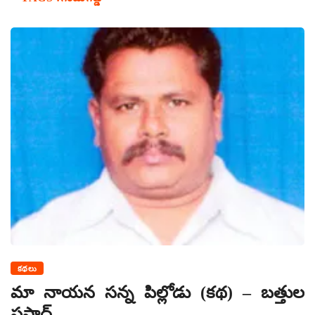
కథలు
మా నాయన సన్న పిల్లోడు (కథ) – బత్తుల
ప్రసాద్