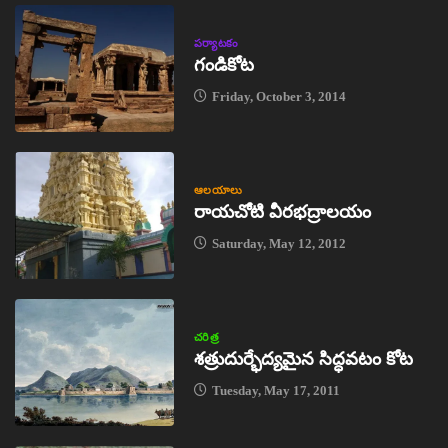
పర్యాటకం
గండికోట
Friday, October 3, 2014
ఆలయాలు
రాయచోటి వీరభద్రాలయం
Saturday, May 12, 2012
చరిత్ర
శత్రుదుర్భేద్యమైన సిద్ధవటం కోట
Tuesday, May 17, 2011