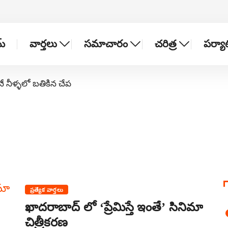
్
వార్తలు
సమాచారం
చరిత్ర
పర్య
నే నీళ్ళలో బతికిన చేప
ప్రత్యేక వార్తలు
ఖాదరాబాద్ లో ‘ప్రేమిస్తే ఇంతే’ సినిమా
చిత్రీకరణ