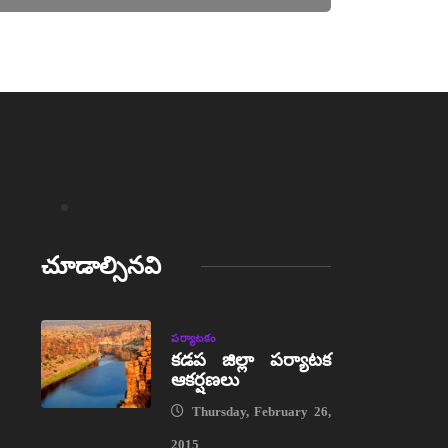
చూడాల్సినవి
పర్యాటకం
కడప జిల్లా పర్యాటక
ఆకర్షణలు
Thursday, February 26,
2015