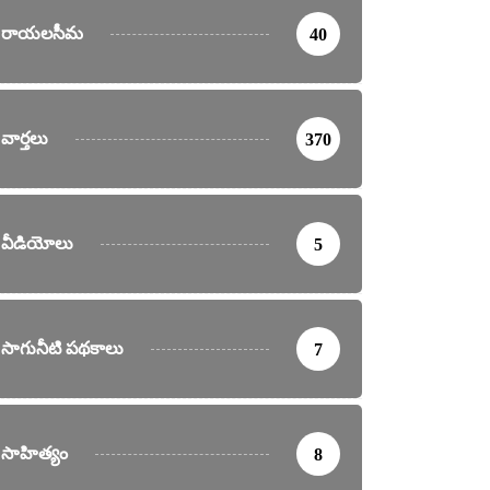
రాయలసీమ
40
వార్తలు
370
వీడియోలు
5
సాగునీటి పథకాలు
7
సాహిత్యం
8