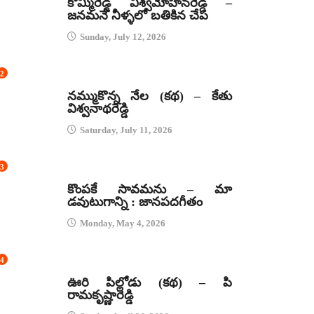
కొమ్మిరెడ్డి విశ్వమోహనరెడ్డి –
జనమనే నీళ్ళలో బతికిన చేప
Sunday, July 12, 2026
2
కథలు
నమ్ముకొన్న నేల (కథ) – కేతు
విశ్వనాథరెడ్డి
Saturday, July 11, 2026
3
జానపద గీతాలు
కొంపకే సావమను – మా
డవుటుగాన్ని : జానపదగీతం
Monday, May 4, 2026
4
కథలు
ఊరి పిల్లోడు (కథ) – పి
రామకృష్ణారెడ్డి