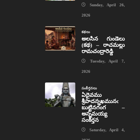
Sunday, April 26,
2026
కథలు
అలసిన గుండెలు
(కథ) – రాచమల్లు
రామచంద్రారెడ్డి
Tuesday, April 7,
2026
సంకీర్తనలు
ఏదైవము
శ్రీపాదన్నఖమునఁ
బుట్టినగంగ –
అన్నమయ్య
సంకీర్తన
Saturday, April 4,