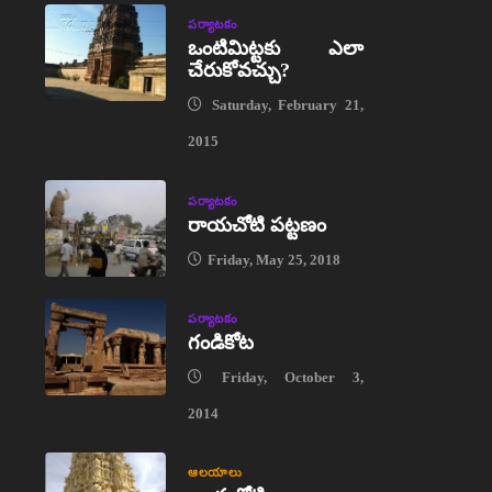
పర్యాటకం
ఒంటిమిట్టకు ఎలా
చేరుకోవచ్చు?
Saturday, February 21,
2015
పర్యాటకం
రాయచోటి పట్టణం
Friday, May 25, 2018
పర్యాటకం
గండికోట
Friday, October 3,
2014
ఆలయాలు