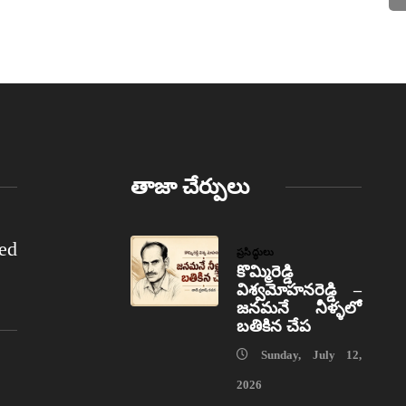
తాజా చేర్పులు
ed
ప్రసిద్ధులు
కొమ్మిరెడ్డి
విశ్వమోహనరెడ్డి –
జనమనే నీళ్ళలో
బతికిన చేప
Sunday, July 12,
2026