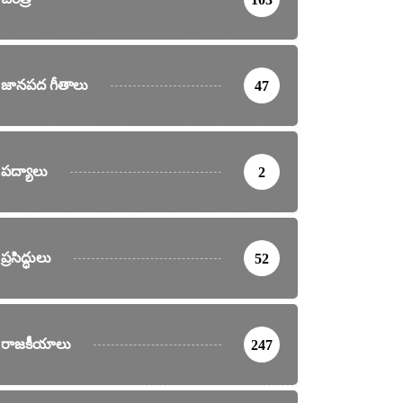
జానపద గీతాలు
47
పద్యాలు
2
ప్రసిద్ధులు
52
రాజకీయాలు
247