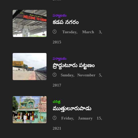
పర్యాటకం
కడప నగరం
Tuesday, March 3,
2015
పర్యాటకం
ప్రొద్దుటూరు పట్టణం
Sunday, November 5,
2017
చరిత్ర
ముత్తులూరుపాడు
Friday, January 15,
2021