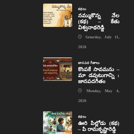
కథలు
నమ్ముకొన్న నేల
(కథ) – కేతు
విశ్వనాథరెడ్డి
Saturday, July 11,
2026
జానపద గీతాలు
కొంపకే సావమను –
మా డవుటుగాన్ని :
జానపదగీతం
Monday, May 4,
2026
కథలు
ఊరి పిల్లోడు (కథ)
– పి రామకృష్ణారెడ్డి