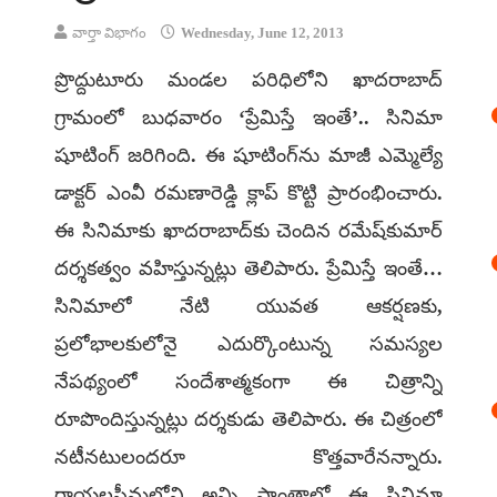
వార్తా విభాగం
Wednesday, June 12, 2013
ప్రొద్దుటూరు మండల పరిధిలోని ఖాదరాబాద్
గ్రామంలో బుధవారం ‘ప్రేమిస్తే ఇంతే’.. సినిమా
షూటింగ్ జరిగింది. ఈ షూటింగ్‌ను మాజీ ఎమ్మెల్యే
డాక్టర్ ఎంవీ రమణారెడ్డి క్లాప్ కొట్టి ప్రారంభించారు.
ఈ సినిమాకు ఖాదరాబాద్‌కు చెందిన రమేష్‌కుమార్
దర్శకత్వం వహిస్తున్నట్లు తెలిపారు. ప్రేమిస్తే ఇంతే…
సినిమాలో నేటి యువత ఆకర్షణకు,
ప్రలోభాలకులోనై ఎదుర్కొంటున్న సమస్యల
నేపథ్యంలో సందేశాత్మకంగా ఈ చిత్రాన్ని
రూపొందిస్తున్నట్లు దర్శకుడు తెలిపారు. ఈ చిత్రంలో
నటీనటులందరూ కొత్తవారేనన్నారు.
రాయలసీమలోని అన్ని ప్రాంతాల్లో ఈ సినిమా