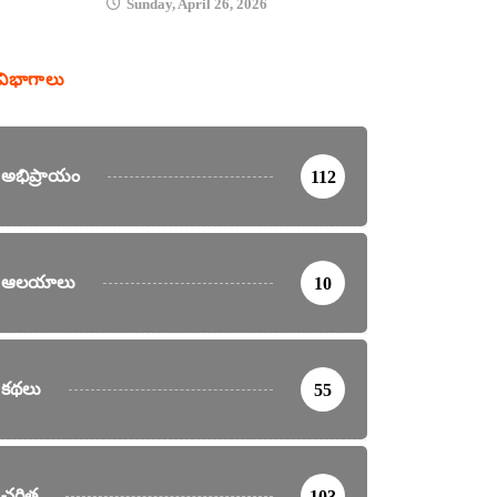
Sunday, April 26, 2026
విభాగాలు
అభిప్రాయం
112
ఆలయాలు
10
కథలు
55
చరిత్ర
103