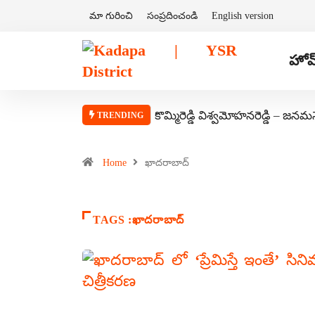
మా గురించి
సంప్రదించండి
English version
హోమ
కొమ్మిరెడ్డి విశ్వమోహనరెడ్డి – జనమ
TRENDING
Home
ఖాదరాబాద్
TAGS :ఖాదరాబాద్