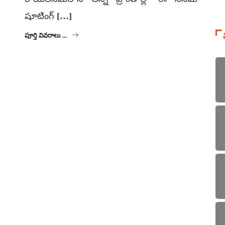
షూటింగ్ […]
పూర్తి వివరాలు ...