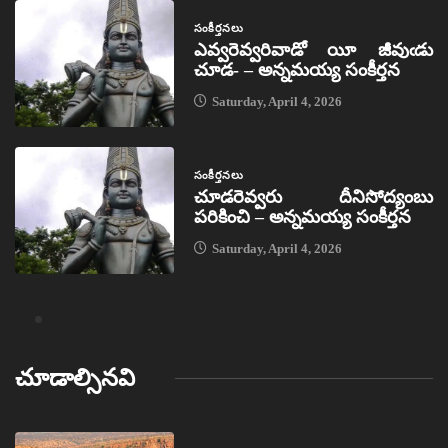
సంకీర్తనలు
ఎవ్వరెవ్వరివాడో యీ జీవుఁడు
చూడ- – అన్నమయ్య సంకీర్తన
Saturday, April 4, 2026
సంకీర్తనలు
చూడరెవ్వరు దీనిసోద్యంబు
పరికించి – అన్నమయ్య సంకీర్తన
Saturday, April 4, 2026
చూడాల్సినవి