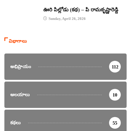
కథలు
ఊరి పిల్లోడు (కథ) – పి రామకృష్ణారెడ్డి
Sunday, April 26, 2026
విభాగాలు
అభిప్రాయం
112
ఆలయాలు
10
కథలు
55