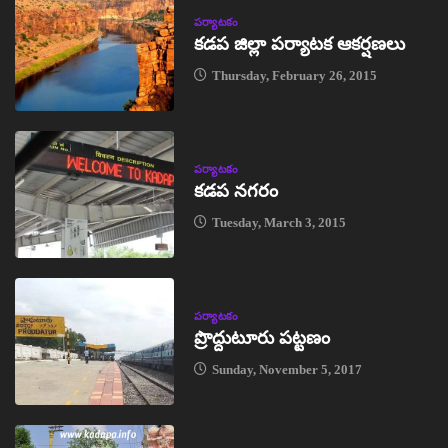
పర్యాటకం
కడప జిల్లా పర్యాటక ఆకర్షణలు
Thursday, February 26, 2015
పర్యాటకం
కడప నగరం
Tuesday, March 3, 2015
పర్యాటకం
ప్రొద్దుటూరు పట్టణం
Sunday, November 5, 2017