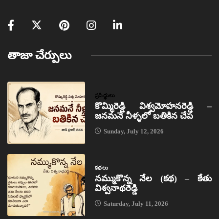
తాజా చేర్పులు
ప్రసిద్ధులు
కొమ్మిరెడ్డి విశ్వమోహనరెడ్డి –
జనమనే నీళ్ళలో బతికిన చేప
Sunday, July 12, 2026
కథలు
నమ్ముకొన్న నేల (కథ) – కేతు
విశ్వనాథరెడ్డి
Saturday, July 11, 2026