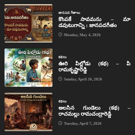
జానపద గీతాలు
కొంపకే సావమను – మా
డవుటుగాన్ని : జానపదగీతం
Monday, May 4, 2026
కథలు
ఊరి పిల్లోడు (కథ) – పి
రామకృష్ణారెడ్డి
Sunday, April 26, 2026
కథలు
అలసిన గుండెలు (కథ) –
రాచమల్లు రామచంద్రారెడ్డి
Tuesday, April 7, 2026