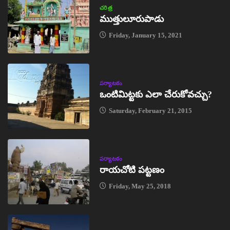
చరిత్ర
ముత్తులూరుపాడు
Friday, January 15, 2021
పర్యాటకం
ఒంటిమిట్టకు ఎలా చేరుకోవచ్చు?
Saturday, February 21, 2015
పర్యాటకం
రాయచోటి పట్టణం
Friday, May 25, 2018