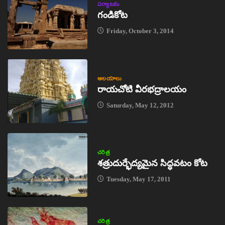
పర్యాటకం
గండికోట
Friday, October 3, 2014
ఆలయాలు
రాయచోటి వీరభద్రాలయం
Saturday, May 12, 2012
చరిత్ర
శత్రుదుర్భేద్యమైన సిద్ధవటం కోట
Tuesday, May 17, 2011
చరిత్ర