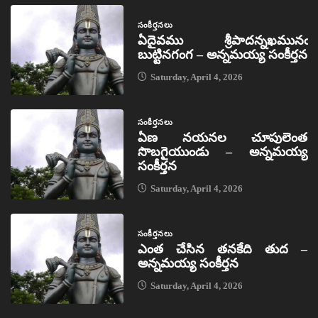
సంకీర్తనలు
ఏదైవము శ్రీపాదన్నఖమునఁ
బుట్టినగంగ – అన్నమయ్య సంకీర్తన
Saturday, April 4, 2026
సంకీర్తనలు
ఏణ నయనల చూపులెంత
సొబగైయుండు – అన్నమయ్య
సంకీర్తన
Saturday, April 4, 2026
సంకీర్తనలు
ఎంత చేసిన తనకేది తుద –
అన్నమయ్య సంకీర్తన
Saturday, April 4, 2026