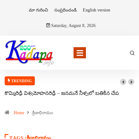
మా గురించి
సంప్రదించండి
English version
Saturday, August 8, 2026
TRENDING
కొమ్మిరెడ్డి విశ్వమోహనరెడ్డి – జనమనే నీళ్ళలో బతికిన చేప
Home
క్రీడాభిరామం
TAGS :క్రీడాభిరామం