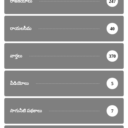
రాజకీయాలు
247
రాయలసీమ
40
వార్తలు
370
వీడియోలు
5
సాగునీటి పథకాలు
7