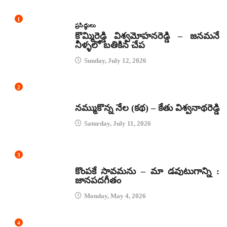
1
ప్రసిద్ధులు
కొమ్మిరెడ్డి విశ్వమోహనరెడ్డి – జనమనే
నీళ్ళలో బతికిన చేప
Sunday, July 12, 2026
2
కథలు
నమ్ముకొన్న నేల (కథ) – కేతు విశ్వనాథరెడ్డి
Saturday, July 11, 2026
3
జానపద గీతాలు
కొంపకే సావమను – మా డవుటుగాన్ని :
జానపదగీతం
Monday, May 4, 2026
4