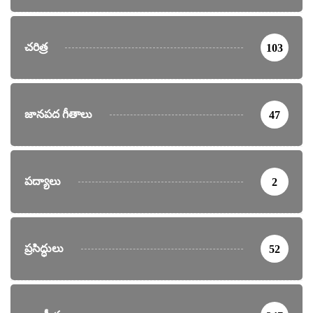
చరిత్ర
103
జానపద గీతాలు
47
పద్యాలు
2
ప్రసిద్ధులు
52