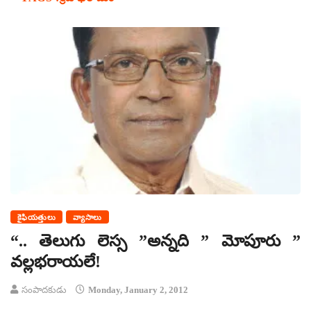
కైఫియత్తులు
వ్యాసాలు
“.. తెలుగు లెస్స ”అన్నది ” మోపూరు ”
వల్లభరాయలే!
సంపాదకుడు
Monday, January 2, 2012