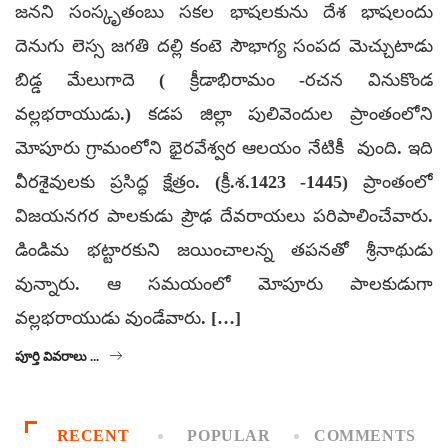
జనని సంస్కృతంబు సకల భాషలకును దేశ భాషలందు
దెనుగు లెస్స జగతి దల్లి కంటె సౌభాగ్య సంపద మెచ్చుటాడు
బిడ్డ మేలుగాదె ( క్రీడాభిరామం -రచన వినుకొండ
వల్లభరాయుడు.) కడప జిల్లా పులివెందుల ప్రాంతంలోని
మోపూరు గ్రామంలోని భైరవేశ్వర ఆలయం నేటికీ వుంది. ఇది
వీరశైవులకు ప్రసిద్ధ క్షేత్రం. (క్రీ.శ.1423 -1445) ప్రాంతంలో
విజయనగర పాలకుడు ప్రౌఢ దేవరాయలు పరిపాలించేవారు.
డిండిమ భట్టారకుని జయించాలన్న తపనతో శ్రీనాథుడు
వున్నారు. ఆ సమయంలో మోపూరు పాలకుడుగా
వల్లభరాయుడు వుండేవారు. […]
పూర్తి వివరాలు ...
RECENT
POPULAR
COMMENTS