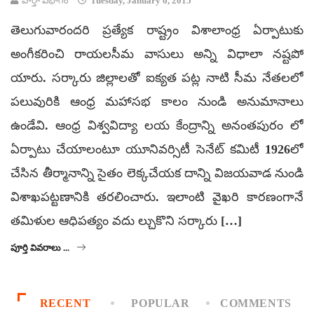
వార్తా విభాగం
Tuesday, January 6, 2015
తెలుగువారందరి ప్రత్యేక రాష్ట్రం విశాలాంధ్ర ఏర్పాటుకు
అంగీకరించి రాయలసీమ వాసులు అన్ని విధాలా నష్టపో
యారు. సర్కారు జిల్లాలతో ఐక్యత పట్ల నాటి సీమ నేతలలో
పలువురికి ఆంధ్ర మహాసభ కాలం నుండి అనుమానాలు
ఉండేవి. ఆంధ్ర విశ్వవిద్యా లయ కేంద్రాన్ని అనంతపురం లో
ఏర్పాటు చేయాలంటూ యూనివర్సిటీ సెనేట్ కమిటీ 1926లో
చేసిన తీర్మానాన్ని సైతం లెక్కచేయక దాన్ని విజయవాడ నుండి
విశాఖపట్టణానికి తరలించారు. ఇలాంటి వైఖరి కారణంగానే
తమిళుల ఆధిపత్యం వదు ల్చుకొని సర్కారు […]
పూర్తి వివరాలు ...
RECENT
POPULAR
COMMENTS