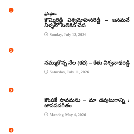
1
ప్రసిద్ధులు
కొమ్మిరెడ్డి విశ్వమోహనరెడ్డి – జనమనే
నీళ్ళలో బతికిన చేప
Sunday, July 12, 2026
2
కథలు
నమ్ముకొన్న నేల (కథ) – కేతు విశ్వనాథరెడ్డి
Saturday, July 11, 2026
3
జానపద గీతాలు
కొంపకే సావమను – మా డవుటుగాన్ని :
జానపదగీతం
Monday, May 4, 2026
4