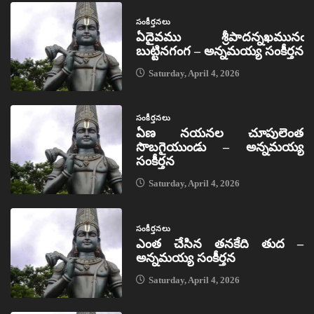
సంకీర్తనలు
ఏదైవము శ్రీపాదన్నఖమునఁ
బుట్టినగంగ – అన్నమయ్య సంకీర్తన
Saturday, April 4, 2026
సంకీర్తనలు
ఏణ నయనల చూపులెంత
సొబగైయుండు – అన్నమయ్య
సంకీర్తన
Saturday, April 4, 2026
సంకీర్తనలు
ఎంత చేసిన తనకేది తుద –
అన్నమయ్య సంకీర్తన
Saturday, April 4, 2026