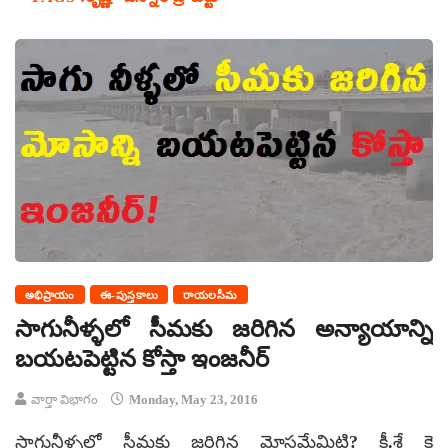
అభిప్రాయం
ఈ-పుస్తకాలు
రాయలసీమ
సాగునీళ్ళలో సీమకు జరిగిన అన్యాయాన్ని
బయటపెట్టిన కోస్తా ఇంజనీర్
వార్తా విభాగం
Monday, May 23, 2016
సాగునీళ్ళలో సీమకు జరిగిన మోసమేమిటి? కీ.శే కె