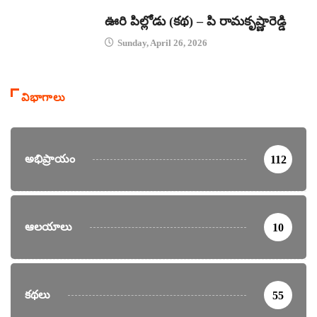
కథలు
ఊరి పిల్లోడు (కథ) – పి రామకృష్ణారెడ్డి
Sunday, April 26, 2026
విభాగాలు
అభిప్రాయం
112
ఆలయాలు
10
కథలు
55