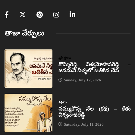
తాజా చేర్పులు
ప్రసిద్ధులు
కొమ్మిరెడ్డి విశ్వమోహనరెడ్డి –
జనమనే నీళ్ళలో బతికిన చేప
Sunday, July 12, 2026
కథలు
నమ్ముకొన్న నేల (కథ) – కేతు
విశ్వనాథరెడ్డి
Saturday, July 11, 2026