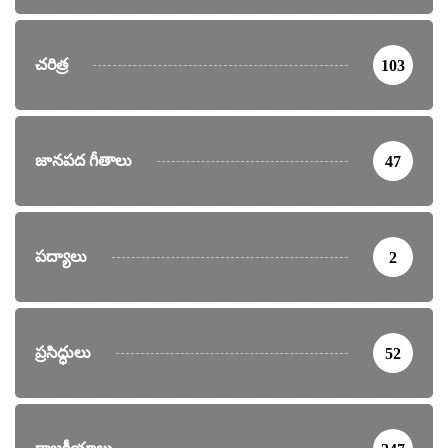
చరిత్ర
103
జానపద గీతాలు
47
పద్యాలు
2
ప్రసిద్ధులు
52