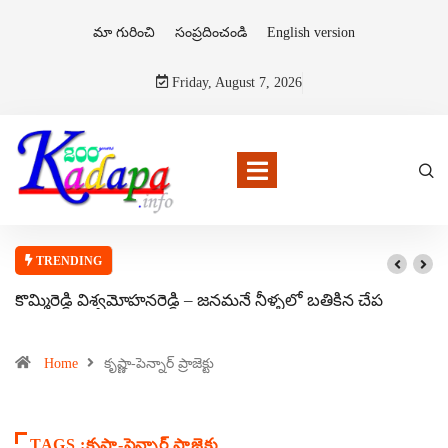
మా గురించి
సంప్రదించండి
English version
Friday, August 7, 2026
TRENDING
కొమ్మిరెడ్డి విశ్వమోహనరెడ్డి – జనమనే నీళ్ళలో బతికిన చేప
Home
కృష్ణా-పెన్నార్ ప్రాజెక్టు
TAGS :కృష్ణా-పెన్నార్ ప్రాజెక్టు