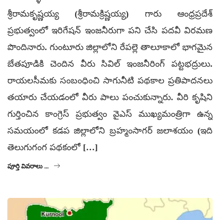
శ్రీరామకృష్ణయ్య (శ్రీరామక్రిష్ణయ్య) గారు ఆంధ్రప్రదేశ్
ప్రభుత్వంలో ఇరిగేషన్ ఇంజనీరుగా పని చేసి పదవీ విరమణ
పొందినారు. గుంటూరు జిల్లాలోని రేపల్లె తాలూకాలో భాగమైన
బేతపూడికి చెందిన వీరు సివిల్ ఇంజనీరింగ్ పట్టభద్రులు.
రాయలసీమకు సంబంధించి సాగునీటి పథకాల ప్రతిపాదనలు
తయారు చేయడంలో వీరు పాలు పంచుకున్నారు. వీరి కృషిని
గుర్తించిన కాంగ్రెస్ ప్రభుత్వం వైఎస్ ముఖ్యమంత్రిగా ఉన్న
సమయంలో కడప జిల్లాలోని బ్రహ్మంసాగర్ జలాశయం (ఇది
తెలుగుగంగ పథకంలో […]
పూర్తి వివరాలు ...