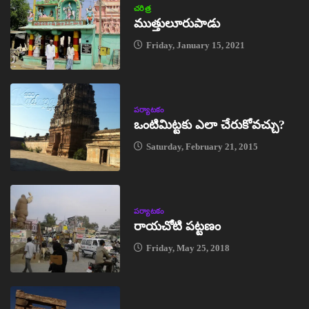
చరిత్ర
ముత్తులూరుపాడు
Friday, January 15, 2021
పర్యాటకం
ఒంటిమిట్టకు ఎలా చేరుకోవచ్చు?
Saturday, February 21, 2015
పర్యాటకం
రాయచోటి పట్టణం
Friday, May 25, 2018