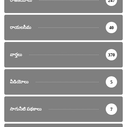
రాజకీయాలు
247
రాయలసీమ
40
వార్తలు
370
వీడియోలు
5
సాగునీటి పథకాలు
7