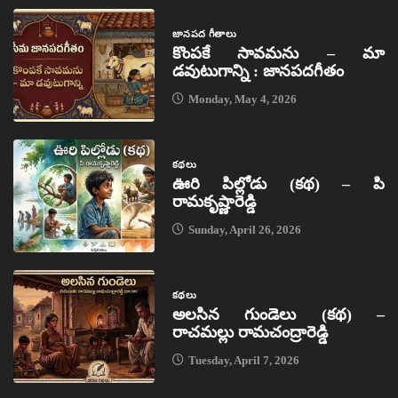
జానపద గీతాలు
కొంపకే సావమను – మా
డవుటుగాన్ని : జానపదగీతం
Monday, May 4, 2026
కథలు
ఊరి పిల్లోడు (కథ) – పి
రామకృష్ణారెడ్డి
Sunday, April 26, 2026
కథలు
అలసిన గుండెలు (కథ) –
రాచమల్లు రామచంద్రారెడ్డి
Tuesday, April 7, 2026