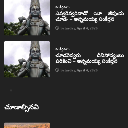
సంకీర్తనలు
ఎవ్వరెవ్వరివాడో యీ జీవుఁడు
చూడ- – అన్నమయ్య సంకీర్తన
Saturday, April 4, 2026
సంకీర్తనలు
చూడరెవ్వరు దీనిసోద్యంబు
పరికించి – అన్నమయ్య సంకీర్తన
Saturday, April 4, 2026
చూడాల్సినవి