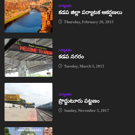
పర్యాటకం
కడప జిల్లా పర్యాటక ఆకర్షణలు
Thursday, February 26, 2015
పర్యాటకం
కడప నగరం
Tuesday, March 3, 2015
పర్యాటకం
ప్రొద్దుటూరు పట్టణం
Sunday, November 5, 2017