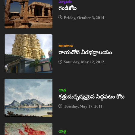
పర్యాటకం
గండికోట
Friday, October 3, 2014
ఆలయాలు
రాయచోటి వీరభద్రాలయం
Saturday, May 12, 2012
చరిత్ర
శత్రుదుర్భేద్యమైన సిద్ధవటం కోట
Tuesday, May 17, 2011
చరిత్ర