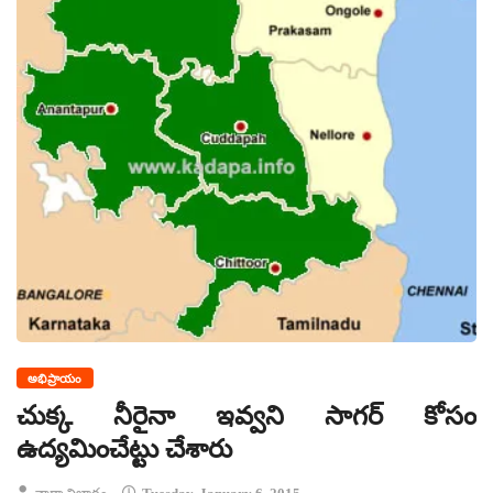
అభిప్రాయం
చుక్క నీరైనా ఇవ్వని సాగర్ కోసం
ఉద్యమించేట్టు చేశారు