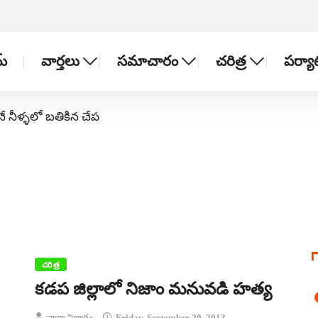
్
వార్తలు
సమాచారం
చరిత్ర
పర్య
నే నీళ్ళలో బతికిన చేప
చరిత్ర
కడప జిల్లాలో నిజాం మనువడి హత్య
వార్తా విభాగం
Friday, September 20, 2013