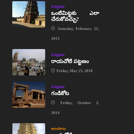
పర్యాటకం
ఒంటిమిట్టకు ఎలా
చేరుకోవచ్చు?
Saturday, February 21,
2015
పర్యాటకం
రాయచోటి పట్టణం
Friday, May 25, 2018
పర్యాటకం
గండికోట
Friday, October 3,
2014
ఆలయాలు