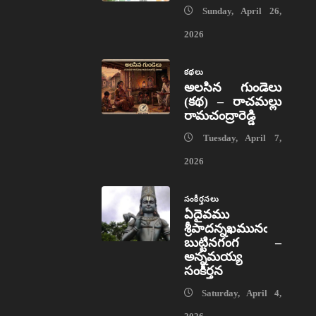
Sunday, April 26,
2026
కథలు
అలసిన గుండెలు
(కథ) – రాచమల్లు
రామచంద్రారెడ్డి
Tuesday, April 7,
2026
సంకీర్తనలు
ఏదైవము
శ్రీపాదన్నఖమునఁ
బుట్టినగంగ –
అన్నమయ్య
సంకీర్తన
Saturday, April 4,