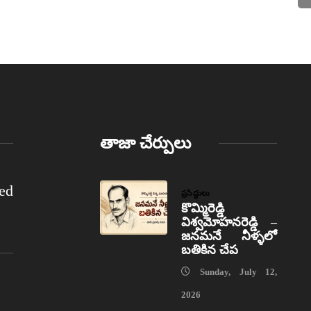
తాజా చేర్పులు
ed
ప్రసిద్ధులు
కొమ్మిరెడ్డి
విశ్వమోహనరెడ్డి –
జనమనే నీళ్ళలో
బతికిన చేప
Sunday, July 12,
2026