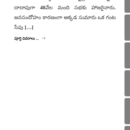
దాదాపుగా 40వేల మంది సభకు హాజరైనారు.
జనసందోహం కారణంగా అక్కడ సుమారు ఒక గంట
సేపు […]
పూర్తి వివరాలు ...