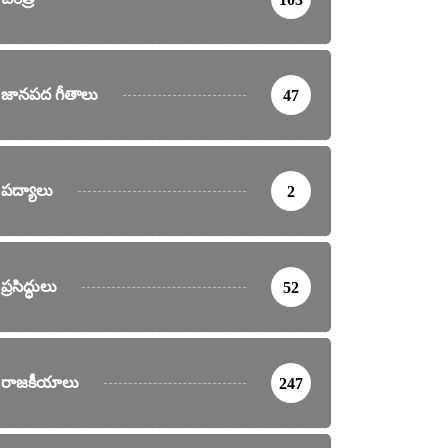
జానపద గీతాలు
47
పద్యాలు
2
ప్రసిద్ధులు
52
రాజకీయాలు
247