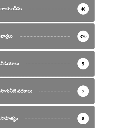
రాయలసీమ
40
వార్తలు
370
వీడియోలు
5
సాగునీటి పథకాలు
7
సాహిత్యం
8