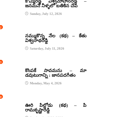
కొమ్మిరెడ్డి విశ్వమోహనరెడ్డి –
జనమనే నీళ్ళలో బతికిన చేప
Sunday, July 12, 2026
2
కథలు
నమ్ముకొన్న నేల (కథ) – కేతు
విశ్వనాథరెడ్డి
Saturday, July 11, 2026
3
జానపద గీతాలు
కొంపకే సావమను – మా
డవుటుగాన్ని : జానపదగీతం
Monday, May 4, 2026
4
కథలు
ఊరి పిల్లోడు (కథ) – పి
రామకృష్ణారెడ్డి