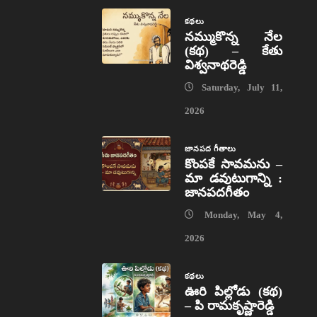
కథలు
నమ్ముకొన్న నేల
(కథ) – కేతు
విశ్వనాథరెడ్డి
Saturday, July 11,
2026
జానపద గీతాలు
కొంపకే సావమను –
మా డవుటుగాన్ని :
జానపదగీతం
Monday, May 4,
2026
కథలు
ఊరి పిల్లోడు (కథ)
– పి రామకృష్ణారెడ్డి