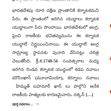
భారతదేశపు దూర దక్షిణ ప్రాంతానికి కర్నాటకమని
పేరు. ఈ ప్రాంతంలో జరిగిన యుద్ధాలు కర్నాటక
యుద్ధాలుగా పేరు పొందాయి. భారతదేశంలో ఆంగ్ల,
ఫ్రెంచి రాజకీయ భవితవ్యమును ఈ కర్నాటక
యుద్ధాలే నిర్ణయించినాయి. ఈ యుద్ధాలే ఆంగ్ల
సామ్రాజ్య స్థాపనకు పునాది వేసినట్లు చరిత్ర
చెబుతోంది. క్రీ.శ.1748-56 సంవత్సరాల మధ్య
జరిగిన రెండవ కర్నాటక యుద్ధంలో కడప నవాబు
మౌసింఖాన్ (మూచామియా), కర్నూలు నవాబు
హిమ్మత్ బహదూర్ ఖాన్ లు పాల్గొని అనేక
రాజకీయ హత్యలకు కారణమైనారు. దక్కన్ […]
పూర్తి వివరాలు ...