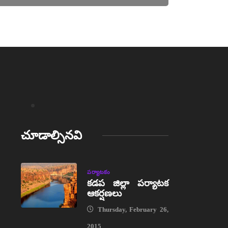
చూడాల్సినవి
పర్యాటకం
కడప జిల్లా పర్యాటక
ఆకర్షణలు
Thursday, February 26,
2015