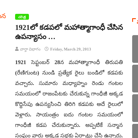
చరిత్ర
1921లో కడపలో మహాత్మాగాంధీ చేసిన
ఉపన్యాసం …
వార్తా విభాగం
Friday, March 29, 2013
1921 సెప్టంబర్ 28న మహాత్మాగాంధీ తిరుపతి
(రేణిగుంట) నుండి ప్రత్యేక రైలు బండిలో కడపకు
వచ్చారు. సుమారు మధ్యాహ్నం రెండు గంటల
సమయంలో రాజంపేటకు చేరుకున్న గాంధీజీ అక్కడ
కొద్దిసేపు ఉపన్యసించి తిరిగి కడపకు అదే రైలులో
వెళ్లారు. సాయంత్రం ఐదు గంటల సమయంలో
గాంధీజీ కడప చేరుకున్నారు. అప్పటికే సన్మాన
సంఘం వారు అక్కడ సభకు ఏర్పాట్లు చేసి ఉన్నారు.