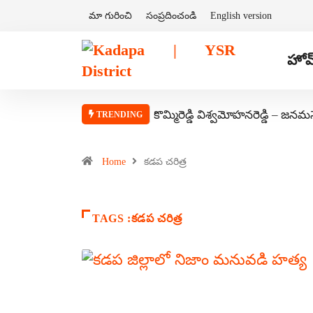
మా గురించి
సంప్రదించండి
English version
హోమ
కొమ్మిరెడ్డి విశ్వమోహనరెడ్డి – జనమ
TRENDING
Home
కడప చరిత్ర
TAGS :కడప చరిత్ర