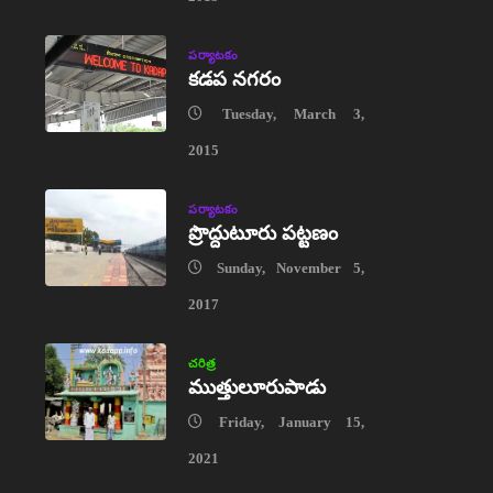
పర్యాటకం
కడప నగరం
Tuesday, March 3,
2015
పర్యాటకం
ప్రొద్దుటూరు పట్టణం
Sunday, November 5,
2017
చరిత్ర
ముత్తులూరుపాడు
Friday, January 15,
2021