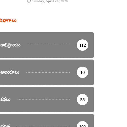
Sunday, April 26, 2026
విభాగాలు
అభిప్రాయం
112
ఆలయాలు
10
కథలు
55
చరిత్ర
103