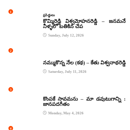
1
ప్రసిద్ధులు
కొమ్మిరెడ్డి విశ్వమోహనరెడ్డి – జనమనే
నీళ్ళలో బతికిన చేప
Sunday, July 12, 2026
2
కథలు
నమ్ముకొన్న నేల (కథ) – కేతు విశ్వనాథరెడ్డి
Saturday, July 11, 2026
3
జానపద గీతాలు
కొంపకే సావమను – మా డవుటుగాన్ని :
జానపదగీతం
Monday, May 4, 2026
4