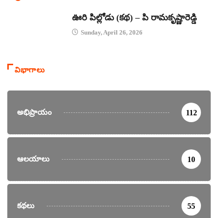
కథలు
ఊరి పిల్లోడు (కథ) – పి రామకృష్ణారెడ్డి
Sunday, April 26, 2026
విభాగాలు
అభిప్రాయం
112
ఆలయాలు
10
కథలు
55