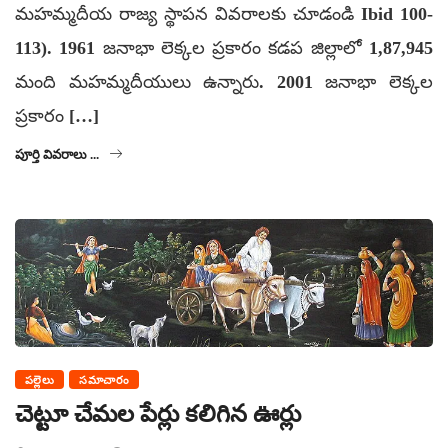
మహమ్మదీయ రాజ్య స్థాపన వివరాలకు చూడండి Ibid 100-
113). 1961 జనాభా లెక్కల ప్రకారం కడప జిల్లాలో 1,87,945
మంది మహమ్మదీయులు ఉన్నారు. 2001 జనాభా లెక్కల
ప్రకారం […]
పూర్తి వివరాలు ...
పల్లెలు
సమాచారం
చెట్టూ చేమల పేర్లు కలిగిన ఊర్లు