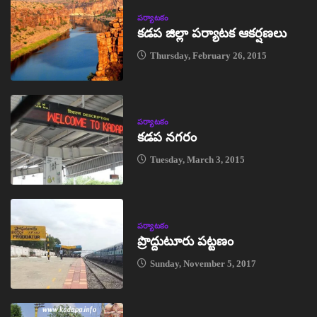
పర్యాటకం
కడప జిల్లా పర్యాటక ఆకర్షణలు
Thursday, February 26, 2015
పర్యాటకం
కడప నగరం
Tuesday, March 3, 2015
పర్యాటకం
ప్రొద్దుటూరు పట్టణం
Sunday, November 5, 2017