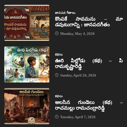
జానపద గీతాలు
కొంపకే సావమను – మా
డవుటుగాన్ని : జానపదగీతం
Monday, May 4, 2026
కథలు
ఊరి పిల్లోడు (కథ) – పి
రామకృష్ణారెడ్డి
Sunday, April 26, 2026
కథలు
అలసిన గుండెలు (కథ) –
రాచమల్లు రామచంద్రారెడ్డి
Tuesday, April 7, 2026