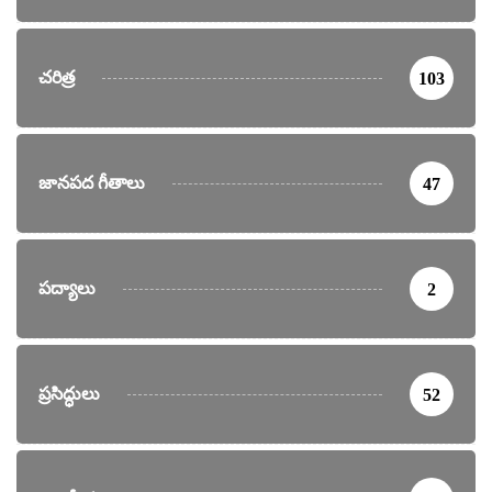
చరిత్ర
103
జానపద గీతాలు
47
పద్యాలు
2
ప్రసిద్ధులు
52