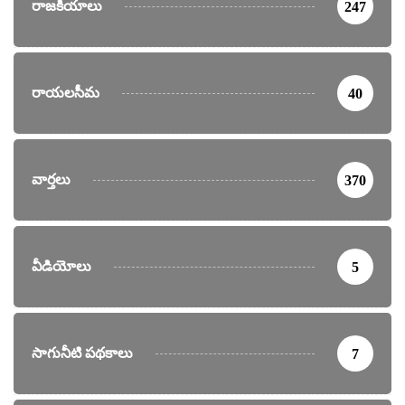
రాజకీయాలు
247
రాయలసీమ
40
వార్తలు
370
వీడియోలు
5
సాగునీటి పథకాలు
7