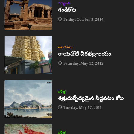
పర్యాటకం
గండికోట
Friday, October 3, 2014
ఆలయాలు
రాయచోటి వీరభద్రాలయం
Saturday, May 12, 2012
చరిత్ర
శత్రుదుర్భేద్యమైన సిద్ధవటం కోట
Tuesday, May 17, 2011
చరిత్ర