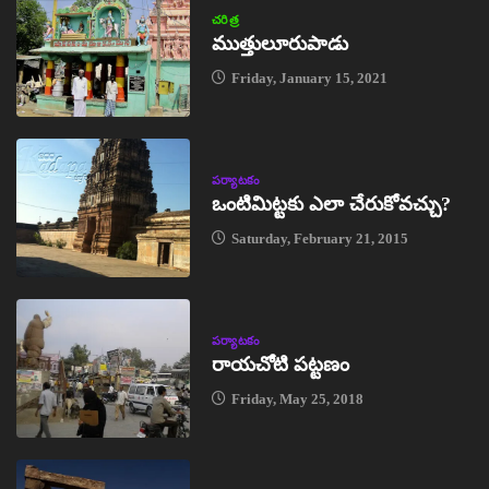
చరిత్ర
ముత్తులూరుపాడు
Friday, January 15, 2021
పర్యాటకం
ఒంటిమిట్టకు ఎలా చేరుకోవచ్చు?
Saturday, February 21, 2015
పర్యాటకం
రాయచోటి పట్టణం
Friday, May 25, 2018