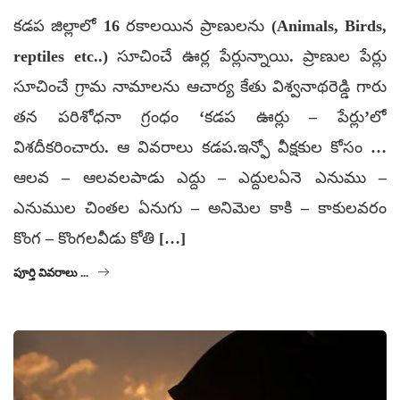
కడప జిల్లాలో 16 రకాలయిన ప్రాణులను (Animals, Birds,
reptiles etc..) సూచించే ఊర్ల పేర్లున్నాయి. ప్రాణుల పేర్లు
సూచించే గ్రామ నామాలను ఆచార్య కేతు విశ్వనాథరెడ్డి గారు
తన పరిశోధనా గ్రంధం ‘కడప ఊర్లు – పేర్లు’లో
విశదీకరించారు. ఆ వివరాలు కడప.ఇన్ఫో వీక్షకుల కోసం …
ఆలవ – ఆలవలపాడు ఎద్దు – ఎద్దులఏనె ఎనుము –
ఎనుముల చింతల ఏనుగు – అనిమెల కాకి – కాకులవరం
కొంగ – కొంగలవీడు కోతి […]
పూర్తి వివరాలు ...