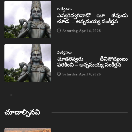
సంకీర్తనలు
ఎవ్వరెవ్వరివాడో యీ జీవుఁడు
చూడ- – అన్నమయ్య సంకీర్తన
Saturday, April 4, 2026
సంకీర్తనలు
చూడరెవ్వరు దీనిసోద్యంబు
పరికించి – అన్నమయ్య సంకీర్తన
Saturday, April 4, 2026
చూడాల్సినవి