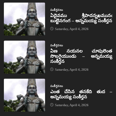
సంకీర్తనలు
ఏదైవము శ్రీపాదన్నఖమునఁ
బుట్టినగంగ – అన్నమయ్య సంకీర్తన
Saturday, April 4, 2026
సంకీర్తనలు
ఏణ నయనల చూపులెంత
సొబగైయుండు – అన్నమయ్య
సంకీర్తన
Saturday, April 4, 2026
సంకీర్తనలు
ఎంత చేసిన తనకేది తుద –
అన్నమయ్య సంకీర్తన
Saturday, April 4, 2026