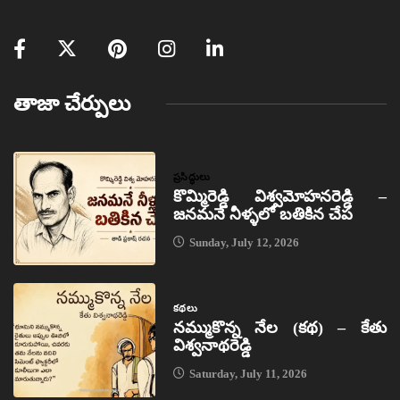
తాజా చేర్పులు
ప్రసిద్ధులు
కొమ్మిరెడ్డి విశ్వమోహనరెడ్డి –
జనమనే నీళ్ళలో బతికిన చేప
Sunday, July 12, 2026
కథలు
నమ్ముకొన్న నేల (కథ) – కేతు
విశ్వనాథరెడ్డి
Saturday, July 11, 2026