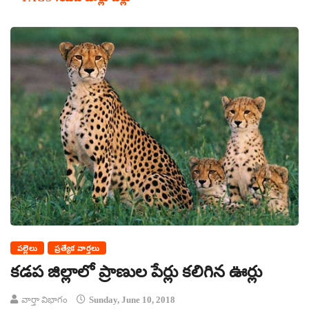
పల్లెలు
ప్రత్యేక వార్తలు
కడప జిల్లాలో ప్రాణుల పేర్లు కలిగిన ఊర్లు
వార్తా విభాగం
Sunday, June 10, 2018