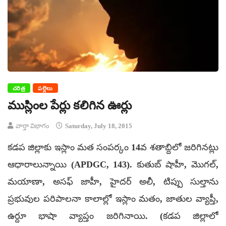
చరిత్ర
పల్లెలు
ముస్లింల పేర్లు కలిగిన ఊర్లు
వార్తా విభాగం
Saturday, July 18, 2015
కడప జిల్లాకు ఇస్లాం మత సంపర్కం 14వ శతాబ్దిలో జరిగినట్లు
ఆధారాలున్నాయి (APDGC, 143). కుతుబ్ షాహీ, మొగల్,
మయాణా, అసఫ్ జాహీ, హైదర్ అలీ, టిప్పు సుల్తాను
ప్రభువుల పరిపాలనా కాలాల్లో ఇస్లాం మతం, జాతుల వ్యాప్తీ,
ఉర్దూ భాషా వ్యాప్తం జరిగినాయి. (కడప జిల్లాలో