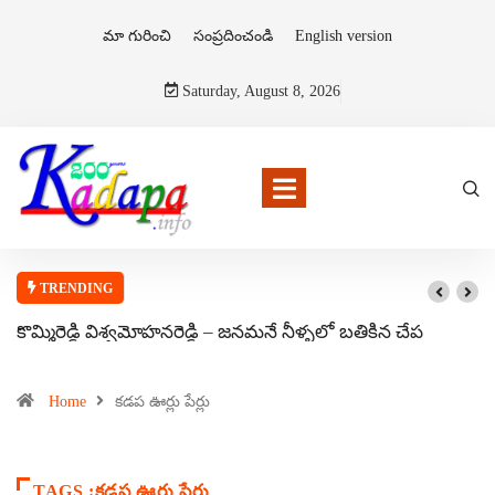
మా గురించి
సంప్రదించండి
English version
Saturday, August 8, 2026
TRENDING
కొమ్మిరెడ్డి విశ్వమోహనరెడ్డి – జనమనే నీళ్ళలో బతికిన చేప
Home
కడప ఊర్లు పేర్లు
TAGS :కడప ఊర్లు పేర్లు