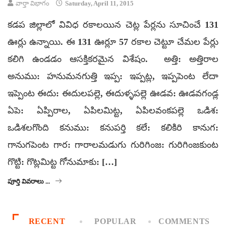
వార్తా విభాగం
Saturday, April 11, 2015
కడప జిల్లాలో వివిధ రకాలయిన చెట్ల పేర్లను సూచించే 131
ఊర్లు ఉన్నాయి. ఈ 131 ఊర్లూ 57 రకాల చెట్టూ చేమల పేర్లు
కలిగి ఉండడం ఆసక్తికరమైన విశేషం. అత్తి: అత్తిరాల
అనుము: హనుమనగుత్తి ఇప్ప: ఇప్పట్ల, ఇప్పపెంట లేదా
ఇప్పెంట ఈదు: ఈదులపల్లె, ఈదుళ్ళపల్లె ఊడవ: ఊడవగండ్ల
ఏపె: ఏప్పిరాల, ఏపిలమిట్ట, ఏపిలవంకపల్లె ఒడిశ:
ఒడిశలగొంది కనుము: కనుపర్తి కలే: కలికిరి కానుగ:
గానుగపెంట గార: గారాలమడుగు గురిగింజ: గురిగింజకుంట
గొట్టి: గొట్లమిట్ట గోనుమాకు: […]
పూర్తి వివరాలు ...
RECENT
POPULAR
COMMENTS