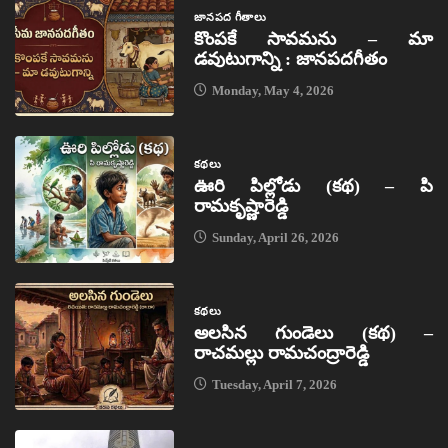
జానపద గీతాలు
కొంపకే సావమను – మా
డవుటుగాన్ని : జానపదగీతం
Monday, May 4, 2026
కథలు
ఊరి పిల్లోడు (కథ) – పి
రామకృష్ణారెడ్డి
Sunday, April 26, 2026
కథలు
అలసిన గుండెలు (కథ) –
రాచమల్లు రామచంద్రారెడ్డి
Tuesday, April 7, 2026