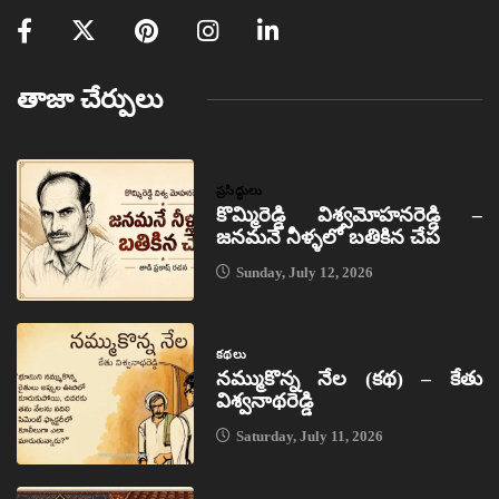
తాజా చేర్పులు
ప్రసిద్ధులు
కొమ్మిరెడ్డి విశ్వమోహనరెడ్డి –
జనమనే నీళ్ళలో బతికిన చేప
Sunday, July 12, 2026
కథలు
నమ్ముకొన్న నేల (కథ) – కేతు
విశ్వనాథరెడ్డి
Saturday, July 11, 2026