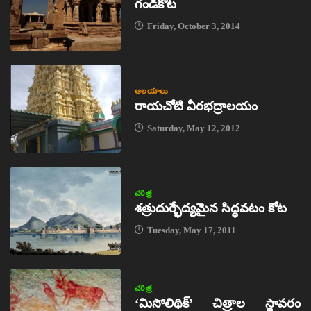
గండికోట
Friday, October 3, 2014
ఆలయాలు
రాయచోటి వీరభద్రాలయం
Saturday, May 12, 2012
చరిత్ర
శత్రుదుర్భేద్యమైన సిద్ధవటం కోట
Tuesday, May 17, 2011
చరిత్ర
‘మిసోలిథిక్‌’ చిత్రాల స్థావరం