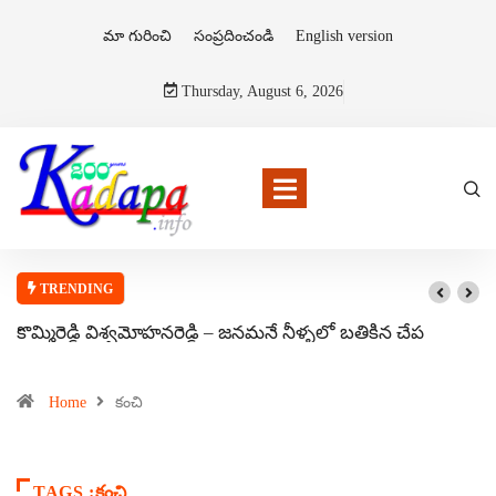
మా గురించి
సంప్రదించండి
English version
Thursday, August 6, 2026
TRENDING
కొమ్మిరెడ్డి విశ్వమోహనరెడ్డి – జనమనే నీళ్ళలో బతికిన చేప
Home
కంచి
TAGS :కంచి