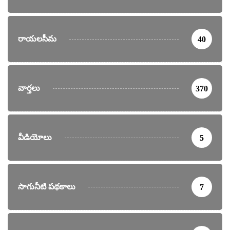
రాయలసీమ
40
వార్తలు
370
వీడియోలు
5
సాగునీటి పథకాలు
7