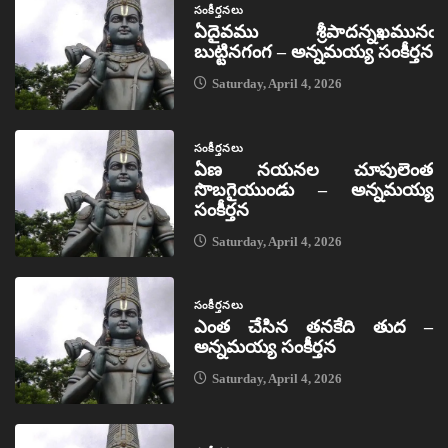
సంకీర్తనలు
ఏదైవము శ్రీపాదన్నఖమునఁ
బుట్టినగంగ – అన్నమయ్య సంకీర్తన
Saturday, April 4, 2026
సంకీర్తనలు
ఏణ నయనల చూపులెంత
సొబగైయుండు – అన్నమయ్య
సంకీర్తన
Saturday, April 4, 2026
సంకీర్తనలు
ఎంత చేసిన తనకేది తుద –
అన్నమయ్య సంకీర్తన
Saturday, April 4, 2026