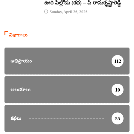
ఊరి పిల్లోడు (కథ) – పి రామకృష్ణారెడ్డి
Sunday, April 26, 2026
విభాగాలు
అభిప్రాయం
112
ఆలయాలు
10
కథలు
55