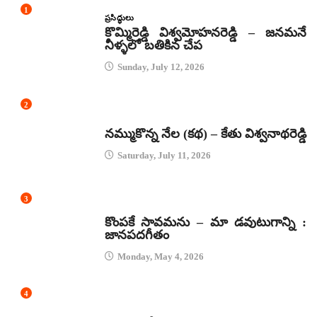
1
ప్రసిద్ధులు
కొమ్మిరెడ్డి విశ్వమోహనరెడ్డి – జనమనే
నీళ్ళలో బతికిన చేప
Sunday, July 12, 2026
2
కథలు
నమ్ముకొన్న నేల (కథ) – కేతు విశ్వనాథరెడ్డి
Saturday, July 11, 2026
3
జానపద గీతాలు
కొంపకే సావమను – మా డవుటుగాన్ని :
జానపదగీతం
Monday, May 4, 2026
4
కథలు