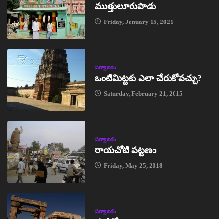
ముత్తులూరుపాడు
Friday, January 15, 2021
పర్యాటకం
ఒంటిమిట్టకు ఎలా చేరుకోవచ్చు?
Saturday, February 21, 2015
పర్యాటకం
రాయచోటి పట్టణం
Friday, May 25, 2018
పర్యాటకం