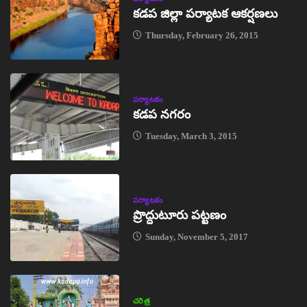
కడప జిల్లా పర్యాటక ఆకర్షణలు
Thursday, February 26, 2015
పర్యాటకం
కడప నగరం
Tuesday, March 3, 2015
పర్యాటకం
ప్రొద్దుటూరు పట్టణం
Sunday, November 5, 2017
చరిత్ర