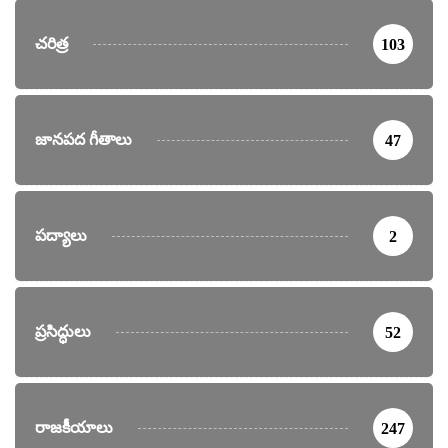
చరిత్ర
103
జానపద గీతాలు
47
పద్యాలు
2
ప్రసిద్ధులు
52
రాజకీయాలు
247