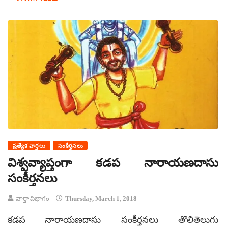
ప్రత్యేక వార్తలు
సంకీర్తనలు
విశ్వవ్యాప్తంగా కడప నారాయణదాసు
సంకీర్తనలు
వార్తా విభాగం
Thursday, March 1, 2018
కడప నారాయణదాసు సంకీర్తనలు తొలితెలుగు