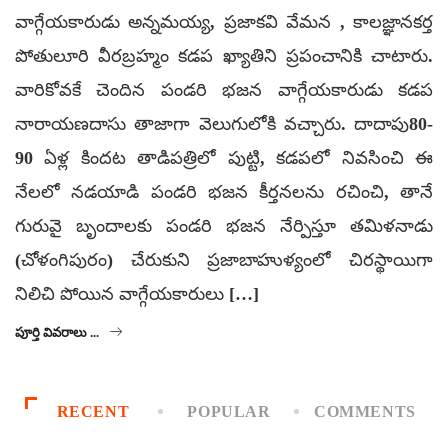
వాగ్గేయకారుడు అన్నమయ్య, ప్రజాకవి వేమన , కాలజ్ఞానకర్త
పోతులూరి వీరబ్రహ్మం కడప ఖ్యాతిని ప్రపంచానికి చాటారు.
వారికోవకే చెందిన పండరి భజన వాగ్గేయకారుడు కడప
నారాయణదాసు తాజాగా వెలుగులోకి వచ్చారు. దాదాపు80-
90 ఏళ్ల కిందట తాడిపత్రిలో పుట్టి, కడపలో నివసించి ఈ
నేలలో నడయాడి పండరి భజన కీర్తనలను రచించి, తానే
గురువై బృందాలకు పండరి భజన నేర్పిస్తూ తమిళనాడు
(చోళంగిపురం) చేరుకుని ప్రజాబాహుళ్యంలో చిరస్థాయిగా
నిలిచి పోయిన వాగ్గేయకారులు […]
పూర్తి వివరాలు ...
RECENT
POPULAR
COMMENTS