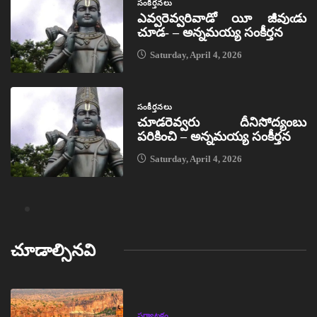
సంకీర్తనలు
ఎవ్వరెవ్వరివాడో యీ జీవుఁడు
చూడ- – అన్నమయ్య సంకీర్తన
Saturday, April 4, 2026
సంకీర్తనలు
చూడరెవ్వరు దీనిసోద్యంబు
పరికించి – అన్నమయ్య సంకీర్తన
Saturday, April 4, 2026
చూడాల్సినవి
పర్యాటకం