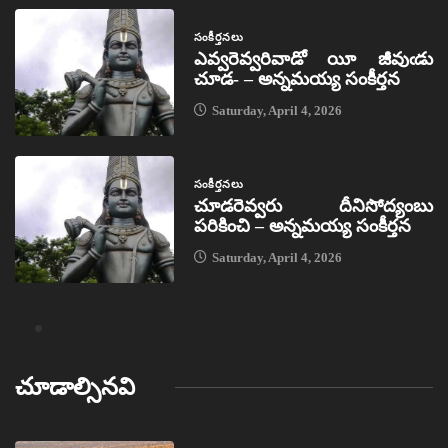
సంకీర్తనలు
ఎవ్వరెవ్వరివాడో యీ జీవుఁడు
చూడ- – అన్నమయ్య సంకీర్తన
Saturday, April 4, 2026
సంకీర్తనలు
చూడరెవ్వరు దీనిసోద్యంబు
పరికించి – అన్నమయ్య సంకీర్తన
Saturday, April 4, 2026
చూడాల్సినవి