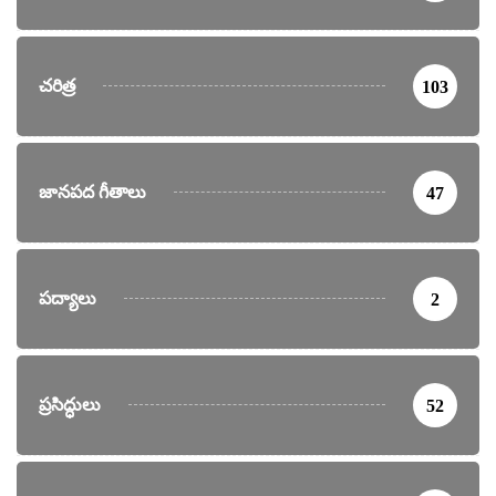
చరిత్ర
103
జానపద గీతాలు
47
పద్యాలు
2
ప్రసిద్ధులు
52