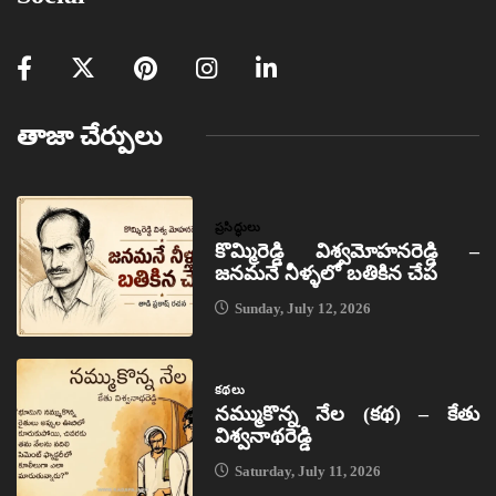
తాజా చేర్పులు
ప్రసిద్ధులు
కొమ్మిరెడ్డి విశ్వమోహనరెడ్డి –
జనమనే నీళ్ళలో బతికిన చేప
Sunday, July 12, 2026
కథలు
నమ్ముకొన్న నేల (కథ) – కేతు
విశ్వనాథరెడ్డి
Saturday, July 11, 2026