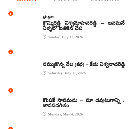
1
ప్రసిద్ధులు
కొమ్మిరెడ్డి విశ్వమోహనరెడ్డి – జనమనే
నీళ్ళలో బతికిన చేప
Sunday, July 12, 2026
2
కథలు
నమ్ముకొన్న నేల (కథ) – కేతు విశ్వనాథరెడ్డి
Saturday, July 11, 2026
3
జానపద గీతాలు
కొంపకే సావమను – మా డవుటుగాన్ని :
జానపదగీతం
Monday, May 4, 2026