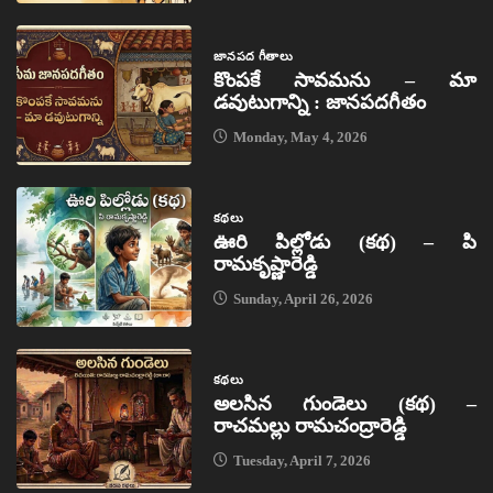
జానపద గీతాలు
కొంపకే సావమను – మా
డవుటుగాన్ని : జానపదగీతం
Monday, May 4, 2026
కథలు
ఊరి పిల్లోడు (కథ) – పి
రామకృష్ణారెడ్డి
Sunday, April 26, 2026
కథలు
అలసిన గుండెలు (కథ) –
రాచమల్లు రామచంద్రారెడ్డి
Tuesday, April 7, 2026