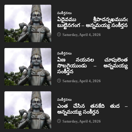
సంకీర్తనలు
ఏదైవము శ్రీపాదన్నఖమునఁ
బుట్టినగంగ – అన్నమయ్య సంకీర్తన
Saturday, April 4, 2026
సంకీర్తనలు
ఏణ నయనల చూపులెంత
సొబగైయుండు – అన్నమయ్య
సంకీర్తన
Saturday, April 4, 2026
సంకీర్తనలు
ఎంత చేసిన తనకేది తుద –
అన్నమయ్య సంకీర్తన
Saturday, April 4, 2026