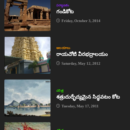
పర్యాటకం
గండికోట
Friday, October 3, 2014
ఆలయాలు
రాయచోటి వీరభద్రాలయం
Saturday, May 12, 2012
చరిత్ర
శత్రుదుర్భేద్యమైన సిద్ధవటం కోట
Tuesday, May 17, 2011