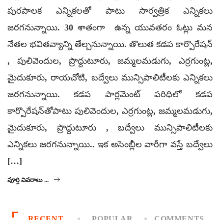
పురపాలక ఎన్నికలతో పాటు సార్వత్రిక ఎన్నికలు
జరగనున్నాయి. 30 శాతంగా ఉన్న యువతరం ఓట్లు మన
నేతల భవితవ్యాన్ని తేల్చనున్నాయి. తొలుత కడప కార్పొరేషన్
, పులివెందుల, ప్రొద్దుటూరు, జమ్మలమడుగు, ఎర్రగుంట్ల,
మైదుకూరు, రాయచోటి, బద్వేలు మున్సిపాలిటీలకు ఎన్నికలు
జరగనున్నాయి. కడప పార్లమెంట్ పరిధిలో కడప
కార్పొరేషన్‌తోపాటు పులివెందుల, ఎర్రగుంట్ల, జమ్మలమడుగు,
మైదుకూరు, ప్రొద్దుటూరు , బద్వేలు మున్సిపాలిటీలకు
ఎన్నికలు జరగనున్నాయి.. ఇక అసెంబ్లీల వారీగా వస్తే బద్వేలు
[…]
పూర్తి వివరాలు ...
RECENT
POPULAR
COMMENTS