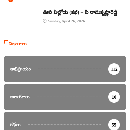
4
కథలు
ఊరి పిల్లోడు (కథ) – పి రామకృష్ణారెడ్డి
Sunday, April 26, 2026
విభాగాలు
అభిప్రాయం
112
ఆలయాలు
10
కథలు
55