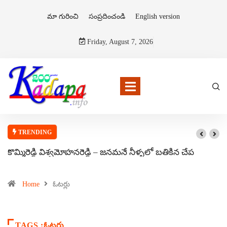
మా గురించి
సంప్రదించండి
English version
Friday, August 7, 2026
TRENDING
కొమ్మిరెడ్డి విశ్వమోహనరెడ్డి – జనమనే నీళ్ళలో బతికిన చేప
Home
ఓటర్లు
TAGS :ఓటర్లు