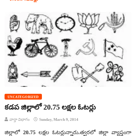
UNCATEGORIZED
కడప జిల్లాలో 20.75 లక్షల ఓటర్లు
వార్తా విభాగం
Sunday, March 9, 2014
జిల్లాలో 20.75 లక్షల ఓటర్లున్నారు.త్వరలో జిల్లా వ్యాప్తంగా