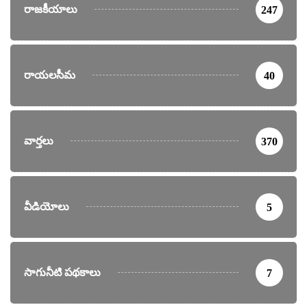
రాజకీయాలు
247
రాయలసీమ
40
వార్తలు
370
వీడియోలు
5
సాగునీటి పథకాలు
7