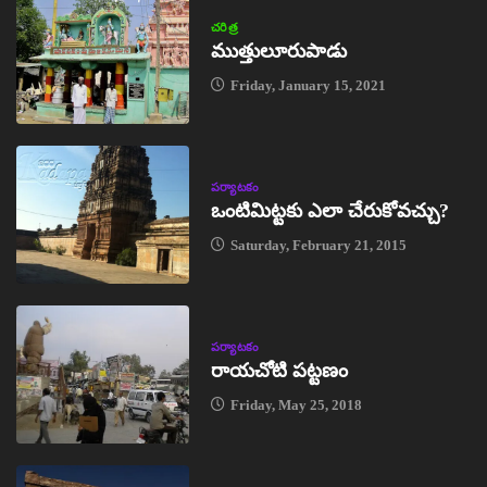
చరిత్ర
ముత్తులూరుపాడు
Friday, January 15, 2021
పర్యాటకం
ఒంటిమిట్టకు ఎలా చేరుకోవచ్చు?
Saturday, February 21, 2015
పర్యాటకం
రాయచోటి పట్టణం
Friday, May 25, 2018