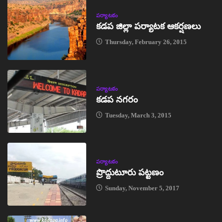
పర్యాటకం
కడప జిల్లా పర్యాటక ఆకర్షణలు
Thursday, February 26, 2015
పర్యాటకం
కడప నగరం
Tuesday, March 3, 2015
పర్యాటకం
ప్రొద్దుటూరు పట్టణం
Sunday, November 5, 2017