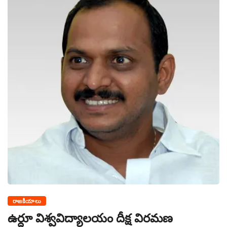
రాజకీయాలు
ఉర్దూ విశ్వవిద్యాలయం దీక్ష విరమణ