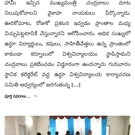
హామీ ఇచ్చిన ముఖ్యమంత్రి చంద్రబాబు మాట
నిలుపుకోవాలని వైకాపా నాయకులు పేర్కొన్నారు.
ఊరికోమాట, రోజుకో ప్రకటన ఇవ్వడం ప్రాంతాల మధ్య
చిచ్చుపెట్టటానికే చేస్తున్నారని ఆరోపించారు. అధిక సంఖ్యలో
ఉర్దూ విద్యార్థులు, కవులు, సాహితీవేత్తలు ఉన్న ప్రాంతంలో
కాకుండా కర్నూలులో విశ్వవిద్యాలయం స్థాపిస్తామని
చంద్రబాబు ప్రకటించడం విడ్డూరంగా ఉందన్నారు గురువారం
స్థానిక కలెక్టరేట్ వద్ద ఉర్దూ విశ్వవిద్యాలయ కార్యాచరణ
సమితి ఆధ్వర్యంలో జరగుతున్న […]
పూర్తి వివరాలు ...