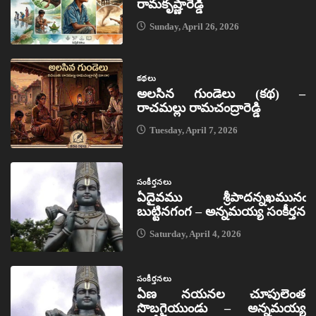
రామకృష్ణారెడ్డి
Sunday, April 26, 2026
కథలు
అలసిన గుండెలు (కథ) –
రాచమల్లు రామచంద్రారెడ్డి
Tuesday, April 7, 2026
సంకీర్తనలు
ఏదైవము శ్రీపాదన్నఖమునఁ
బుట్టినగంగ – అన్నమయ్య సంకీర్తన
Saturday, April 4, 2026
సంకీర్తనలు
ఏణ నయనల చూపులెంత
సొబగైయుండు – అన్నమయ్య