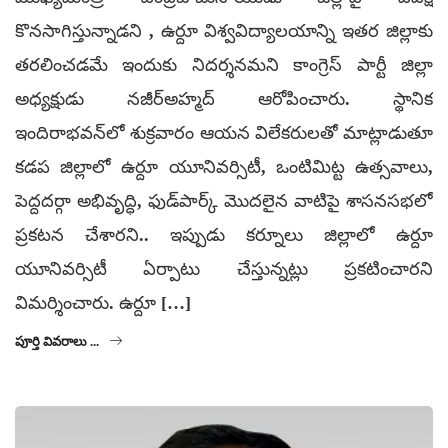
కొనసాగిస్తున్నాడని , ఉర్దూ విశ్వవిద్యాలయాన్ని ఇతర జిల్లాకు
తరలించడమే ఇందుకు నిదర్శనమని కాంగ్రెస్ పార్టీ జిల్లా
అధ్యక్షుడు నజీర్అహ్మద్ ఆరోపించారు. స్థానిక
ఇందిరాభవన్‌లో శుక్రవారం ఆయన విలేకరులతో మాట్లాడుతూ
కడప జిల్లాలో ఉర్దూ యూనివర్సిటీ, ఒంటిమిట్ట ఉత్సవాలు,
పెద్దదర్గా అభివృద్ధి, ఫుడ్‌పార్క్ మొదలైన వాటిపై శాసనసభలో
ప్రకటన చేశారని.. ఇప్పుడు కర్నూలు జిల్లాలో ఉర్దూ
యూనివర్సిటీ ఏర్పాటు చేస్తున్నట్లు ప్రకటించారని
విమర్శించారు. ఉర్దూ […]
పూర్తి వివరాలు ...