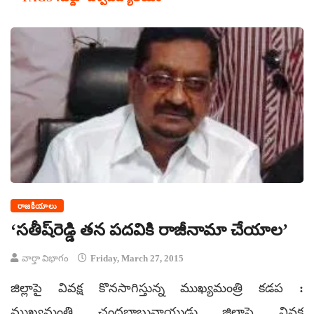
రాజకీయాలు
‘సతీష్‌రెడ్డి తన పదవికి రాజీనామా చేయాల’
వార్తా విభాగం
Friday, March 27, 2015
జిల్లాపై వివక్ష కొనసాగిస్తున్న ముఖ్యమంత్రి కడప :
ముఖ్యమంత్రి చంద్రబాబునాయుడు జిల్లాపై వివక్ష