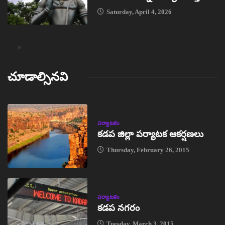
Saturday, April 4, 2026
చూడాల్సినవి
పర్యాటకం
కడప జిల్లా పర్యాటక ఆకర్షణలు
Thursday, February 26, 2015
పర్యాటకం
కడప నగరం
Tuesday, March 3, 2015