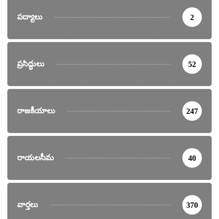
పద్యాలు
2
ప్రసిద్ధులు
52
రాజకీయాలు
247
రాయలసీమ
40
వార్తలు
370