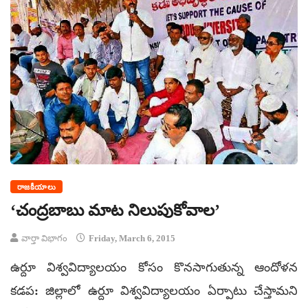
రాజకీయాలు
‘చంద్రబాబు మాట నిలుపుకోవాల’
వార్తా విభాగం
Friday, March 6, 2015
ఉర్దూ విశ్వవిద్యాలయం కోసం కొనసాగుతున్న ఆందోళన
కడప: జిల్లాలో ఉర్దూ విశ్వవిద్యాలయం ఏర్పాటు చేస్తామని