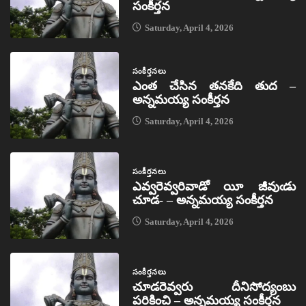
సంకీర్తన
Saturday, April 4, 2026
సంకీర్తనలు
ఎంత చేసిన తనకేది తుద –
అన్నమయ్య సంకీర్తన
Saturday, April 4, 2026
సంకీర్తనలు
ఎవ్వరెవ్వరివాడో యీ జీవుఁడు
చూడ- – అన్నమయ్య సంకీర్తన
Saturday, April 4, 2026
సంకీర్తనలు
చూడరెవ్వరు దీనిసోద్యంబు
పరికించి – అన్నమయ్య సంకీర్తన