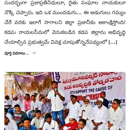
సందర్భంగా ప్రజాప్రతినిధులూ, రైతు సంఘాల నాయకులూ
నొక్కి చెప్పారు. ఇది ఒక ముందడుగు… ఈ అడుగులు గమ్యం
చేరే వరకు ఇలాగే సాగాలని జిల్లా ప్రజానీకం ఆకాంక్షిస్తోంది!
కడప: రాయలసీమలో వెనుకబడిన కడప జిల్లాను అభివృద్ధి
చేయాల్సిన ప్రభుత్వమే వివక్ష చూపుతోన్ననేపధ్యంలో […]
పూర్తి వివరాలు ...