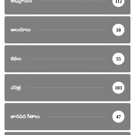
అభిప్రాయం
112
ఆలయాలు
10
కథలు
55
చరిత్ర
103
జానపద గీతాలు
47