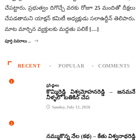
చేపట్టారు. ప్రభుత్వం దిగొచ్చే వరకు రోజూ 25 మందితో దీక్షలు
చేపడతామని యాక్షన్ కమిటీ అధ్యక్షుడు సలాఉద్దీన్ తెలిపారు.
మాట మార్చిన వ్యక్తులకు మద్దతు పలికే […]
పూర్తి వివరాలు ...
RECENT
POPULAR
COMMENTS
1
ప్రసిద్ధులు
కొమ్మిరెడ్డి విశ్వమోహనరెడ్డి – జనమనే
నీళ్ళలో బతికిన చేప
Sunday, July 12, 2026
2
కథలు
నమ్ముకొన్న నేల (కథ) – కేతు విశ్వనాథరెడ్డి