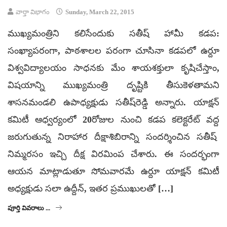
వార్తా విభాగం
Sunday, March 22, 2015
ముఖ్యమంత్రిని కలిసేందుకు సతీష్ హామీ కడప:
సంఖ్యాపరంగా, పాఠశాలల పరంగా చూసినా కడపలో ఉర్దూ
విశ్వవిద్యాలయం సాధనకు మేం శాయశక్తులా కృషిచేస్తాం,
విషయాన్ని ముఖ్యమంత్రి దృష్టికి తీసుకెళతామని
శాసనమండలి ఉపాధ్యక్షుడు సతీష్‌రెడ్డి అన్నారు. యాక్షన్
కమిటీ ఆధ్వర్యంలో 20రోజుల నుంచి కడప కలెక్టరేట్ వద్ద
జరుగుతున్న నిరాహార దీక్షాశిబిరాన్ని సందర్శించిన సతీష్
నిమ్మరసం ఇచ్చి దీక్ష విరమింప చేశారు. ఈ సందర్భంగా
ఆయన మాట్లాడుతూ సోమవారమే ఉర్దూ యాక్షన్ కమిటీ
అధ్యక్షుడు సలా ఉద్దీన్, ఇతర ప్రముఖులతో […]
పూర్తి వివరాలు ...