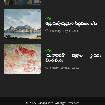
చరిత్ర
శత్రుదుర్భేద్యమైన సిద్ధవటం కోట
Tuesday, May 17, 2011
చరిత్ర
‘మిసోలిథిక్‌’ చిత్రాల స్థావరం
చింతకుంట
Friday, April 27, 2012
© 2025, kadapa.info. All rights reserved