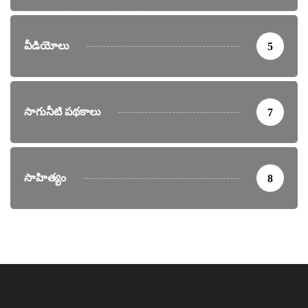
వీడియోలు
5
సాగునీటి పథకాలు
7
సాహిత్యం
8