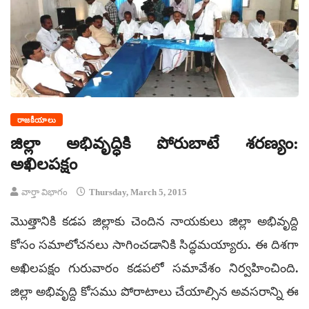
రాజకీయాలు
జిల్లా అభివృద్ధికి పోరుబాటే శరణ్యం:
అఖిలపక్షం
వార్తా విభాగం
Thursday, March 5, 2015
మొత్తానికి కడప జిల్లాకు చెందిన నాయకులు జిల్లా అభివృద్ది
కోసం సమాలోచనలు సాగించడానికి సిద్ధమయ్యారు. ఈ దిశగా
అఖిలపక్షం గురువారం కడపలో సమావేశం నిర్వహించింది.
జిల్లా అభివృద్ది కోసము పోరాటాలు చేయాల్సిన అవసరాన్ని ఈ