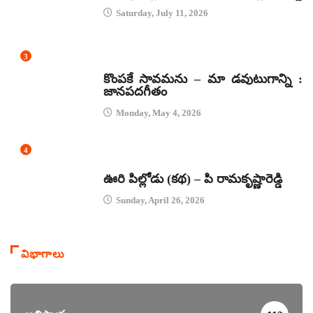
Saturday, July 11, 2026
3
జానపద గీతాలు
కొంపకే సావమను – మా డవుటుగాన్ని :
జానపదగీతం
Monday, May 4, 2026
4
కథలు
ఊరి పిల్లోడు (కథ) – పి రామకృష్ణారెడ్డి
Sunday, April 26, 2026
విభాగాలు