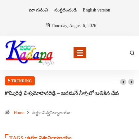
మా గురించి
సంప్రదించండి
English version
Thursday, August 6, 2026
TRENDING
కొమ్మిరెడ్డి విశ్వమోహనరెడ్డి – జనమనే నీళ్ళలో బతికిన చేప
Home
ఉర్దూ విశ్వవిద్యాలయం
TAGS :ఉర్దూ విశ్వవిద్యాలయం