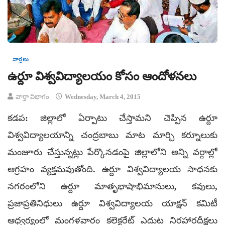
వార్తలు
ఉర్దూ విశ్వవిద్యాలయం కోసం ఆందోళనలు
వార్తా విభాగం
Wednesday, March 4, 2015
కడప: జిల్లాలో ఏర్పాటు చేస్తామని చెప్పిన ఉర్దూ
విశ్వవిద్యాలయాన్ని చంద్రబాబు మాట మార్చి కర్నూలుకు
మంజూరు చేస్తున్నట్లు పేర్కొనడంపై జిల్లాలోని అన్ని వర్గాల్లో
ఆగ్రహం వ్యక్తమవుతోంది. ఉర్దూ విశ్వవిద్యాలయ సాధనకు
నగరంలోని ఉర్దూ మాతృభాషాభిమానులు, కవులు,
ప్రజాప్రతినిధులు ఉర్దూ విశ్వవిద్యాలయ యాక్షన్ కమిటీ
ఆధ్వర్యంలో మంగళవారం కలెక్టరేట్ ఎదుట నిరహారదీక్షలు