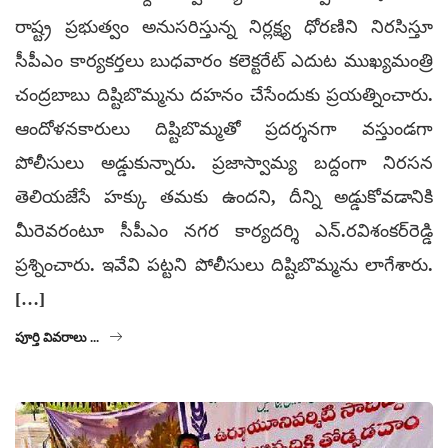
రాష్ట్ర ప్రభుత్వం అనుసరిస్తున్న నిర్లక్ష్య ధోరణిని నిరసిస్తూ
సీపీఎం కార్యకర్తలు బుధవారం కలెక్టరేట్ ఎదుట ముఖ్యమంత్రి
చంద్రబాబు దిష్టిబొమ్మను దహనం చేసేందుకు ప్రయత్నించారు.
ఆందోళనకారులు దిష్టిబొమ్మతో ప్రదర్శనగా వస్తుండగా
పోలీసులు అడ్డుకున్నారు. ప్రజాస్వామ్య బద్దంగా నిరసన
తెలియజేసే హక్కు తమకు ఉందని, దీన్ని అడ్డుకోవడానికి
మీరెవరంటూ సీపీఎం నగర కార్యదర్శి ఎన్.రవిశంకర్‌రెడ్డి
ప్రశ్నించారు. ఇవేవి పట్టని పోలీసులు దిష్టిబొమ్మను లాగేశారు.
[…]
పూర్తి వివరాలు ...