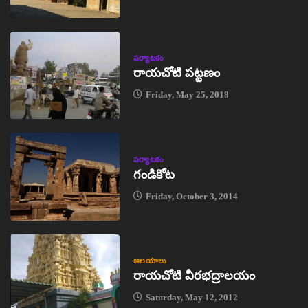
పర్యాటకం
రాయచోటి పట్టణం
Friday, May 25, 2018
పర్యాటకం
గండికోట
Friday, October 3, 2014
ఆలయాలు
రాయచోటి వీరభద్రాలయం
Saturday, May 12, 2012