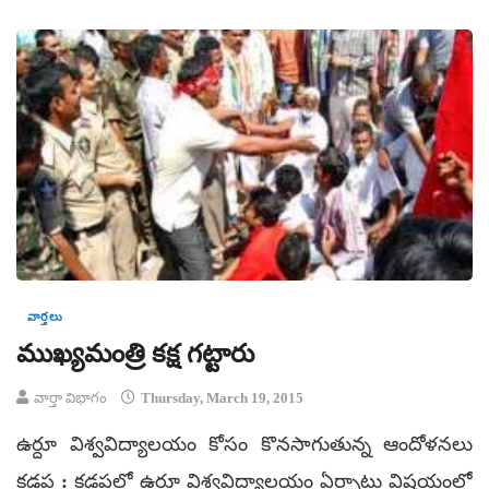
వార్తలు
ముఖ్యమంత్రి కక్ష గట్టారు
వార్తా విభాగం
Thursday, March 19, 2015
ఉర్దూ విశ్వవిద్యాలయం కోసం కొనసాగుతున్న ఆందోళనలు
కడప : కడపలో ఉర్దూ విశ్వవిద్యాలయం ఏర్పాటు విషయంలో