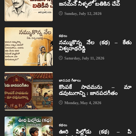
జనమనే నీళ్ళలో బతికిన చేప
Sunday, July 12, 2026
కథలు
నమ్ముకొన్న నేల (కథ) – కేతు
విశ్వనాథరెడ్డి
Saturday, July 11, 2026
జానపద గీతాలు
కొంపకే సావమను – మా
డవుటుగాన్ని : జానపదగీతం
Monday, May 4, 2026
కథలు
ఊరి పిల్లోడు (కథ) – పి