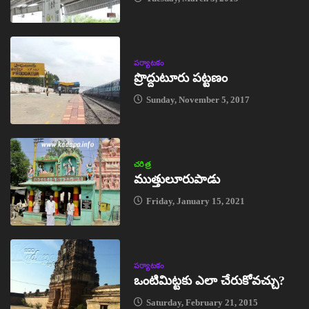
పర్యాటకం
ప్రొద్దుటూరు పట్టణం
Sunday, November 5, 2017
చరిత్ర
ముత్తులూరుపాడు
Friday, January 15, 2021
పర్యాటకం
ఒంటిమిట్టకు ఎలా చేరుకోవచ్చు?
Saturday, February 21, 2015