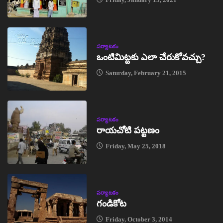
పర్యాటకం
ఒంటిమిట్టకు ఎలా చేరుకోవచ్చు?
Saturday, February 21, 2015
పర్యాటకం
రాయచోటి పట్టణం
Friday, May 25, 2018
పర్యాటకం
గండికోట
Friday, October 3, 2014