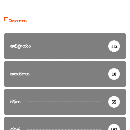
విభాగాలు
అభిప్రాయం
112
ఆలయాలు
10
కథలు
55
చరిత్ర
103