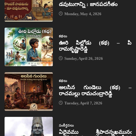
డవుటుగాన్ని : జానపదగీతం
Monday, May 4, 2026
కథలు
ఊరి పిల్లోడు (కథ) – పి
రామకృష్ణారెడ్డి
Sunday, April 26, 2026
కథలు
అలసిన గుండెలు (కథ) –
రాచమల్లు రామచంద్రారెడ్డి
Tuesday, April 7, 2026
సంకీర్తనలు
ఏదైవము శ్రీపాదన్నఖమునఁ