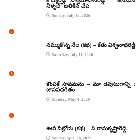
కొమ్మిరెడ్డి విశ్వమోహనరెడ్డి – జనమనే
నీళ్ళలో బతికిన చేప
Sunday, July 12, 2026
2
కథలు
నమ్ముకొన్న నేల (కథ) – కేతు విశ్వనాథరెడ్డి
Saturday, July 11, 2026
3
జానపద గీతాలు
కొంపకే సావమను – మా డవుటుగాన్ని :
జానపదగీతం
Monday, May 4, 2026
4
కథలు
ఊరి పిల్లోడు (కథ) – పి రామకృష్ణారెడ్డి
Sunday, April 26, 2026