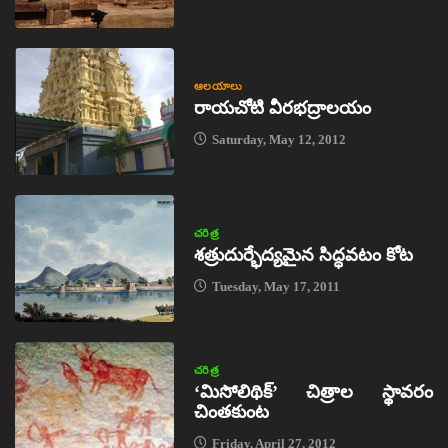
ఆలయాలు
రాయచోటి వీరభద్రాలయం
Saturday, May 12, 2012
చరిత్ర
శత్రుదుర్భేద్యమైన సిద్ధవటం కోట
Tuesday, May 17, 2011
చరిత్ర
‘మిసోలిథిక్‌’ చిత్రాల స్థావరం
చింతకుంట
Friday, April 27, 2012