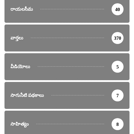
రాయలసీమ
40
వార్తలు
370
వీడియోలు
5
సాగునీటి పథకాలు
7
సాహిత్యం
8