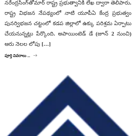
నరేంద్రసింగ్‌తోమార్‌ రాష్ట్ర ప్రభుత్వానికి లేఖ ద్వారా తెలిపారు.
రాష్ట్ర విభజన నేపథ్యంలో నాటి యూపీఏ కేంద్ర ప్రభుత్వం
పునర్విభజన చట్టంలో కడప జిల్లాలో ఉక్కు పరిశ్రమ ఏర్పాటు
చేయనున్నట్లు పేర్కొంది. అపాయింటెడ్‌ డే (జూన్‌ 2 నుంచి)
ఆరు నెలల లోపు […]
పూర్తి వివరాలు ...