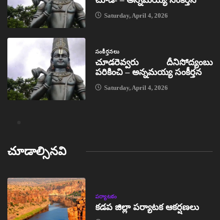
చూడ- – అన్నమయ్య సంకీర్తన
Saturday, April 4, 2026
సంకీర్తనలు
చూడరెవ్వరు దీనిసోద్యంబు
పరికించి – అన్నమయ్య సంకీర్తన
Saturday, April 4, 2026
చూడాల్సినవి
పర్యాటకం
కడప జిల్లా పర్యాటక ఆకర్షణలు