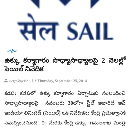
వార్తలు
ఉక్కు కర్మాగారం సాధ్యాసాధ్యాలపై 2 నెలల్లో
సెయిల్ నివేదిక
వార్తా విభాగం
Thursday, September 25, 2014
కడప: కడపలో ఉక్కు కర్మాగారం ఏర్పాటుకు సంబంధించి
సాధ్యాసాధ్యాలపై నవంబరు 30లోగా స్టీల్‌ అథారిటీ ఆఫ్‌
ఇండియా లిమిటెడ్‌ (సెయిల్‌) ఒక నివేదికను కేంద్ర ప్రభుత్వానికి
సమర్పించనుంది. ఈ మేరకు కేంద్ర ఉక్కు, గనులశాఖ మంత్రి