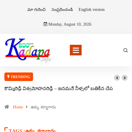
మా గురించి
సంప్రదించండి
English version
Monday, August 10, 2026
TRENDING
కొమ్మిరెడ్డి విశ్వమోహనరెడ్డి – జనమనే నీళ్ళలో బతికిన చేప
Home
ఉక్కు కర్మాగారం
TAGS :ఉక్కు కర్మాగారం