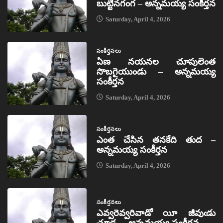
బుట్టినగంగ – అన్నమయ్య సంకీర్తన
Saturday, April 4, 2026
సంకీర్తనలు
ఏణ నయనల చూపులెంత
సొబగైయుండు – అన్నమయ్య
సంకీర్తన
Saturday, April 4, 2026
సంకీర్తనలు
ఎంత చేసిన తనకేది తుద –
అన్నమయ్య సంకీర్తన
Saturday, April 4, 2026
సంకీర్తనలు
ఎవ్వరెవ్వరివాడో యీ జీవుఁడు