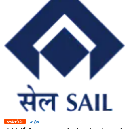
రాయలసీమ
వార్తలు