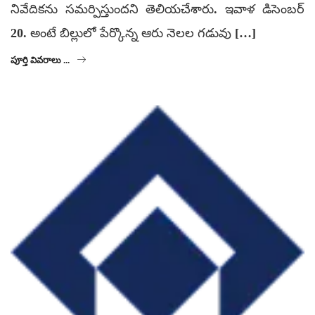
నివేదికను సమర్పిస్తుందని తెలియచేశారు. ఇవాళ డిసెంబర్
20. అంటే బిల్లులో పేర్కొన్న ఆరు నెలల గడువు […]
పూర్తి వివరాలు ...