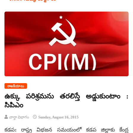
రాజకీయాలు
ఉక్కు పరిశ్రమను తరలిస్తే అడ్డుకుంటాం :
సిపిఎం
వార్తా విభాగం
Sunday, August 16, 2015
కడప: రాష్ట్ర విభజన సమయంలో కడప జిల్లాకు కేంద్ర