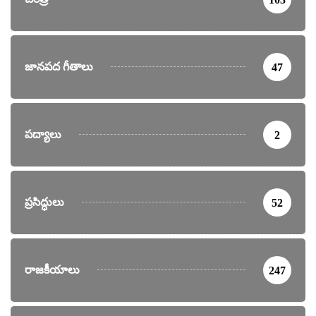
జానపద గీతాలు
47
పద్యాలు
2
ప్రసిద్ధులు
52
రాజకీయాలు
247