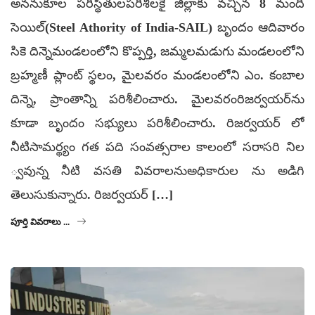
అననుకూల పరిస్థితులపరిశీలకై జిల్లాకు వచ్చిన 8 మంది
సెయిల్‌(Steel Athority of India-SAIL) బృందం ఆదివారం
సికె దిన్నెమండలంలోని కొప్పర్తి, జమ్మలమడుగు మండలంలోని
బ్రహ్మణీ ప్లాంట్‌ స్థలం, మైలవరం మండలంలోని ఎం. కంబాల
దిన్నె, ప్రాంతాన్ని పరిశీలించారు. మైలవరంరిజర్వయర్‌ను
కూడా బృందం సభ్యులు పరిశీలించారు. రిజర్వయర్‌ లో
నీటిసామర్థ్యం గత పది సంవత్సరాల కాలంలో సరాసరి నిల
్వవున్న నీటి వసతి వివరాలనుఅధికారుల ను అడిగి
తెలుసుకున్నారు. రిజర్వయర్‌ […]
పూర్తి వివరాలు ...