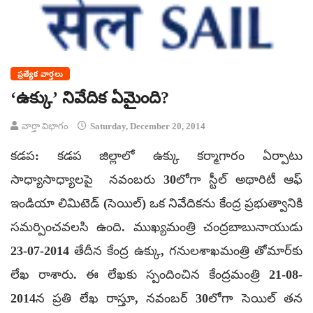
ప్రత్యేక వార్తలు
‘ఉక్కు’ నివేదిక ఏమైంది?
వార్తా విభాగం
Saturday, December 20, 2014
కడప: కడప జిల్లాలో ఉక్కు కర్మాగారం ఏర్పాటు
సాధ్యాసాధ్యాలపై నవంబరు 30లోగా స్టీల్‌ అథారిటీ ఆఫ్‌
ఇండియా లిమిటెడ్‌ (సెయిల్‌) ఒక నివేదికను కేంద్ర ప్రభుత్వానికి
సమర్పించవలసి ఉంది. ముఖ్యమంత్రి చంద్రబాబునాయుడు
23-07-2014 తేదీన కేంద్ర ఉక్కు, గనులశాఖమంత్రి తోమార్‌కు
లేఖ రాశారు. ఈ లేఖకు స్పందించిన కేంద్రమంత్రి 21-08-
2014న ప్రతి లేఖ రాస్తూ, నవంబర్‌ 30లోగా సెయిల్‌ తన