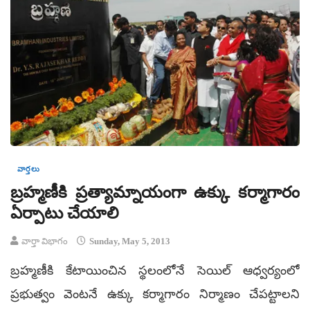
వార్తలు
బ్రహ్మణీకి ప్రత్యామ్నాయంగా ఉక్కు కర్మాగారం
ఏర్పాటు చేయాలి
వార్తా విభాగం
Sunday, May 5, 2013
బ్రహ్మణీకి కేటాయించిన స్థలంలోనే సెయిల్ ఆధ్వర్యంలో
ప్రభుత్వం వెంటనే ఉక్కు కర్మాగారం నిర్మాణం చేపట్టాలని