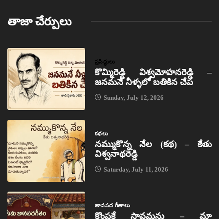
తాజా చేర్పులు
ప్రసిద్ధులు
కొమ్మిరెడ్డి విశ్వమోహనరెడ్డి –
జనమనే నీళ్ళలో బతికిన చేప
Sunday, July 12, 2026
కథలు
నమ్ముకొన్న నేల (కథ) – కేతు
విశ్వనాథరెడ్డి
Saturday, July 11, 2026
జానపద గీతాలు
కొంపకే సావమను – మా