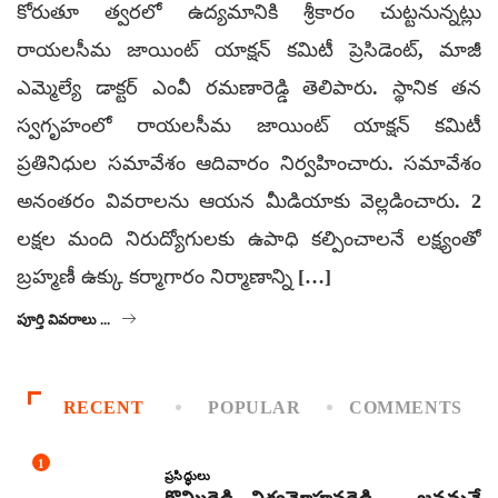
కోరుతూ త్వరలో ఉద్యమానికి శ్రీకారం చుట్టనున్నట్లు
రాయలసీమ జాయింట్ యాక్షన్ కమిటీ ప్రెసిడెంట్, మాజీ
ఎమ్మెల్యే డాక్టర్ ఎంవీ రమణారెడ్డి తెలిపారు. స్థానిక తన
స్వగృహంలో రాయలసీమ జాయింట్ యాక్షన్ కమిటీ
ప్రతినిధుల సమావేశం ఆదివారం నిర్వహించారు. సమావేశం
అనంతరం వివరాలను ఆయన మీడియాకు వెల్లడించారు. 2
లక్షల మంది నిరుద్యోగులకు ఉపాధి కల్పించాలనే లక్ష్యంతో
బ్రహ్మణీ ఉక్కు కర్మాగారం నిర్మాణాన్ని […]
పూర్తి వివరాలు ...
RECENT
POPULAR
COMMENTS
1
ప్రసిద్ధులు