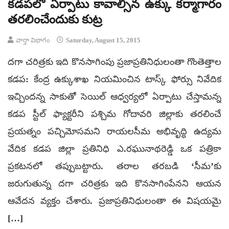
కడపలో ఏర్పాటు కావాల్సిన ఉక్కు కర్మాగారం
తరలించేందుకు కుట్ర
వార్తా విభాగం
Saturday, August 15, 2015
దగా చరిత్రకు ఇది కొనసాగింపు ప్రజాప్రతినిధులంతా గొంతెత్తాల
కడప: కేంద్ర ఉక్కుశాఖ నియమించిన టాస్క్‌ ఫోర్సు నివేదిక
ఇచ్చిందన్న సాకుతో సెయిల్‌ ఆధ్వర్యలో ఏర్పాటు చేస్తామన్న
కడప స్టీల్‌ ఫ్యాక్టరీని పశ్చిమ గోదావరి జిల్లాకు తరలించే
ప్రయత్నం పచ్చిమోసమని రాయలసీమ అభివృద్ధి ఉద్యమ
వేదిక కడప జిల్లా ప్రతినిధి ఎ.రఘునాథరెడ్డి ఒక పత్రికా
ప్రకటనలో తప్పుబట్టారు. తరాల తరబడి ‘సీమ’కు
జరుగుతున్న దగా చరిత్రకు ఇది కొనసాగింపేనని ఆయన
ఆవేదన వ్యక్తం చేశారు. ప్రజాప్రతినిధులంతా ఈ విషయమై
[…]