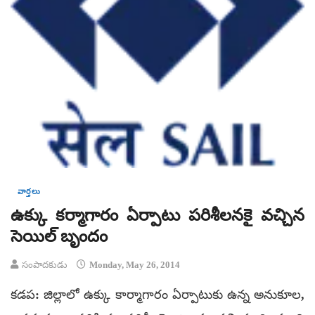
వార్తలు
ఉక్కు కర్మాగారం ఏర్పాటు పరిశీలనకై వచ్చిన
సెయిల్‌ బృందం
సంపాదకుడు
Monday, May 26, 2014
కడప: జిల్లాలో ఉక్కు కార్మాగారం ఏర్పాటుకు ఉన్న అనుకూల,