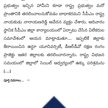
ప్రభుత్వం ఇచ్చిన హామీని కూడా రాష్ట్ర ప్రభుత్వం మరో
ప్రాంతానికి తరలించాలనుకోవడం బాధాకరమని సీపీఎం రాష్ట్ర
నాయకుడు నారాయణరెడ్డి ఆవేదన వ్యక్తం చేశారు. ఆదివారం
స్థానిక సీపీఎం జిల్లా కార్యాలయంలో ఏర్పాటు చేసిన విలేకరుల
సమావేశంలో ఆయన మాట్లాడుతూ… ఇప్పటికే జిల్లాకు
కేటాయించిన ఉర్దూ యూనివర్సిటీ, డీఆర్‌డీవో రక్షణ రంగం
ప్రాజెక్టు ఇతర జిల్లాలకు తరలించారన్నారు. రాష్ట్ర విభజన
సమయంలో జిల్లాలో సెయిల్ ఆధ్వర్యంలో ఉక్కు పరిశ్రమను
[…]
పూర్తి వివరాలు ...