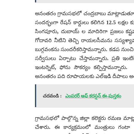
అనంతరం గ్రామసభలో చంద్రబాబు మాట్లాడుతూ… ఆ
సందర్భంగా రేషన్ కార్డులు కలిగిన 12.5 లక్షల
సింగపూరు, దుబాయ్ ల మాదిరిగా ప్రజలు కష్టపడి
గోదావరి నీటిని తెచ్చి రాయలసీమను సస్యశ్య
బుగ్గవంకను సుందరీకరిస్తామన్నారు. కడప న
సర్వీసులు ఏర్పాటు చేస్తామన్నారు. ప్రతి ఇంటి
ఇంటర్నెట్, ఫోను సౌకర్యం కల్పిస్తామన్నారు
అనంతరం పది రూపాయలకు ఎల్ఇడి దీపాలు అందించ
చదవండి :
ఎంపరర్ ఆఫ్ కరప్షన్ ఈ-పుస్తకం
గ్రామసభలో పాల్గొన్న జిల్లా కలెక్టరు రమణ మా
చేశారు. ఈ కార్యక్రమంలో మంత్రులు గంటా 