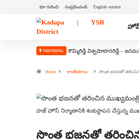
మా గురించి
సంప్రదించండి
English version
హోమ
కొమ్మిరెడ్డి విశ్వమోహనరెడ్డి – జనమ
TRENDING
Home
రాజకీయాలు
సొంత భజనతో తరించ
హజ్ హౌస్ నిర్మాణానికి శంకుస్థాపన చేస్తున్న ము
సొంత భజనతో తరించిన