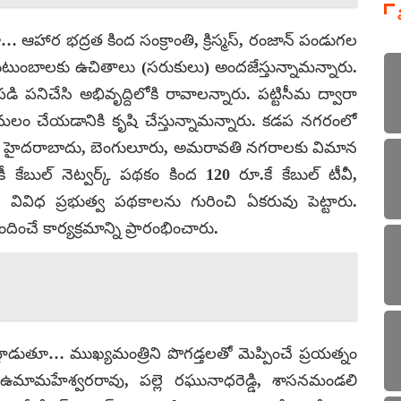
హార భద్రత కింద సంక్రాంతి, క్రిస్మస్, రంజాన్ పండుగల
 కుటుంబాలకు ఉచితాలు (సరుకులు) అందజేస్తున్నామన్నారు.
 పనిచేసి అభివృద్దిలోకి రావాలన్నారు. పట్టిసీమ ద్వారా
ామలం చేయడానికి కృషి చేస్తున్నామన్నారు. కడప నగరంలో
ుంచి హైదరాబాదు, బెంగులూరు, అమరావతి నగరాలకు విమాన
కీ కేబుల్ నెట్వర్క్ పథకం కింద 120 రూ.కే కేబుల్ టీవీ,
. వివిధ ప్రభుత్వ పథకాలను గురించి ఏకరువు పెట్టారు.
ే కార్యక్రమాన్ని ప్రారంభించారు.
ట్లాడుతూ… ముఖ్యమంత్రిని పొగడ్తలతో మెప్పించే ప్రయత్నం
ఉమామహేశ్వరరావు, పల్లె రఘునాధరెడ్డి, శాసనమండలి