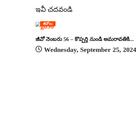
ఇవీ చదవండి
జీవోలు
జీవో నెంబరు 56 – కొప్పర్తి నుండి అమరావతికి...
Wednesday, September 25, 202