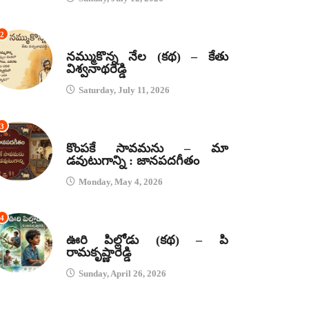
2
కథలు
నమ్ముకొన్న నేల (కథ) – కేతు
విశ్వనాథరెడ్డి
Saturday, July 11, 2026
3
జానపద గీతాలు
కొంపకే సావమను – మా
డవుటుగాన్ని : జానపదగీతం
Monday, May 4, 2026
4
కథలు
ఊరి పిల్లోడు (కథ) – పి
రామకృష్ణారెడ్డి
Sunday, April 26, 2026