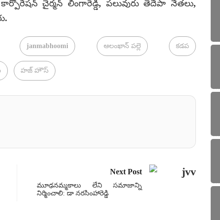
కార్పోరేషన్ చైర్మన్ లింగారెడ్డి, పలువురు తెదేపా నేతలు,
రు.
janmabhoomi
ఆలంఖాన్ పల్లె
కడప
ి
హజ్ హౌస్
Next Post
మూఢనమ్మకాలు లేని సమాజాన్ని
నిర్మించాలి: డా నరసింహారెడ్డి