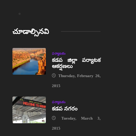
చూడాల్సినవి
పర్యాటకం
కడప జిల్లా పర్యాటక
ఆకర్షణలు
Thursday, February 26,
2015
పర్యాటకం
కడప నగరం
Tuesday, March 3,
2015