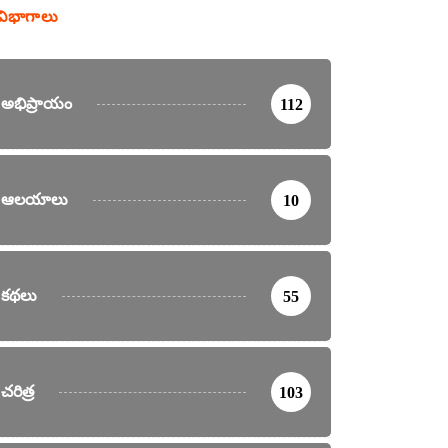
విభాగాలు
అభిప్రాయం
112
ఆలయాలు
10
కథలు
55
చరిత్ర
103