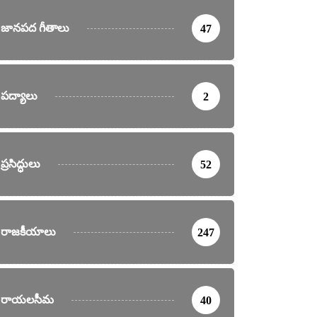
జానపద గీతాలు
47
పద్యాలు
2
ప్రసిద్ధులు
52
రాజకీయాలు
247
రాయలసీమ
40