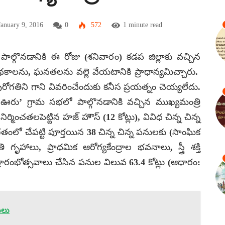
January 9, 2016
0
572
1 minute read
్గొనడానికి ఈ రోజు (శనివారం) కడప జిల్లాకు వచ్చిన
థకాలను, ఘనతలను వల్లె వేయటానికి ప్రాధాన్యమిచ్చారు.
ురోగతిని గాని వివరించేందుకు కనీస ప్రయత్నం చెయ్యలేదు.
ఊరు’ గ్రామ సభలో పాల్గొనడానికి వచ్చిన ముఖ్యమంత్రి
ంచతలపెట్టిన హజ్ హౌస్ (12 కోట్లు), వివిధ చిన్న చిన్న
గతంలో చేపట్టి పూర్తయిన 38 చిన్న చిన్న పనులకు (సాంఘిక
ృహాలు, ప్రాధమిక ఆరోగ్యకేంద్రాల భవనాలు, స్త్రీ శక్తి
్రారంభోత్సవాలు చేసిన పనుల విలువ 63.4 కోట్లు (ఆధారం:
సులు