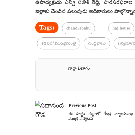
ఉపాధ్యక్షుడు ఎస్వీ సతీశ్ రెడ్డి, పౌరసరఫరాల 
జిల్లాకు చెందిన పలువురు అధికారులు పాల్గొన్నా
Tags:
chandrababu
haj house
కడపలో ముఖ్యమంత్రి
చంద్రబాబు
జన్మభూమ
వార్తా విభాగం
Previous Post
ఈ పొద్దు జిల్లాలో కేంద్ర న్యాయశాఖ
మంత్రి పర్యటన