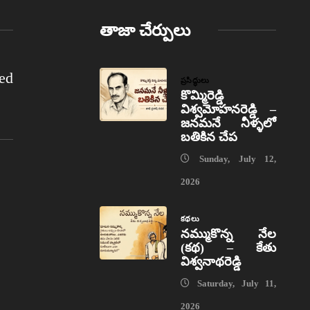
తాజా చేర్పులు
ed
ప్రసిద్ధులు
కొమ్మిరెడ్డి
విశ్వమోహనరెడ్డి –
జనమనే నీళ్ళలో
బతికిన చేప
Sunday, July 12,
2026
కథలు
నమ్ముకొన్న నేల
(కథ) – కేతు
విశ్వనాథరెడ్డి
Saturday, July 11,
2026