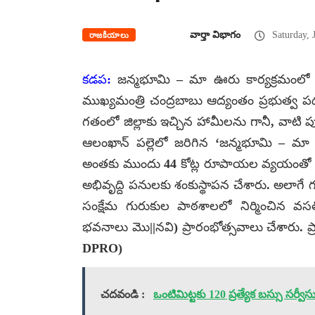
వార్తా విభాగం
Saturday, 
రాజకీయాలు
కడప:
జన్మభూమి – మా ఊరు కార్యక్రమంలో పాల
ముఖ్యమంత్రి చంద్రబాబు ఆద్యంతం ప్రభుత్వ ప
గతంలో జిల్లాకు ఇచ్చిన హామీలను గానీ, వాటి ప
ఆలంఖాన్ పల్లెలో జరిగిన ‘జన్మభూమి – మా 
అంతకు ముందు 44 కోట్ల రూపాయల వ్యయంతో నిర్మి
అభివృద్ది పనులకు శంకుస్థాపన చేశారు. అలాగే 
సంక్షేమ గురుకుల పాఠశాలలో నిర్మించిన వసతి గ
భవనాలు మొ||నవి) ప్రారంభోత్సవాలు చేశారు. ప
DPRO)
చదవండి :
ఒంటిమిట్టకు 120 ప్రత్యేక బస్సు సర్వీ