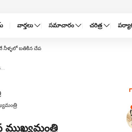
్
వార్తలు
సమాచారం
చరిత్ర
పర్య
నే నీళ్ళలో బతికిన చేప
ిన…
ఖ్యమంత్రి
 ముఖ్యమంత్రి