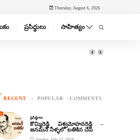
Thursday, August 6, 2026
ాటకం
ప్రసిద్ధులు
సాహిత్యం
RECENT
POPULAR
COMMENTS
1
ప్రసిద్ధులు
కొమ్మిరెడ్డి విశ్వమోహనరెడ్డి –
జనమనే నీళ్ళలో బతికిన చేప
Sunday, July 12, 2026