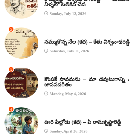
నీళ్ళలో బతికిన చేప
Sunday, July 12, 2026
2
కథలు
నమ్ముకొన్న నేల (కథ) – కేతు విశ్వనాథరెడ్డి
Saturday, July 11, 2026
3
జానపద గీతాలు
కొంపకే సావమను – మా డవుటుగాన్ని :
జానపదగీతం
Monday, May 4, 2026
4
కథలు
ఊరి పిల్లోడు (కథ) – పి రామకృష్ణారెడ్డి
Sunday, April 26, 2026