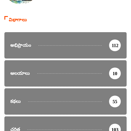
విభాగాలు
అభిప్రాయం
112
ఆలయాలు
10
కథలు
55
చరిత్ర
103