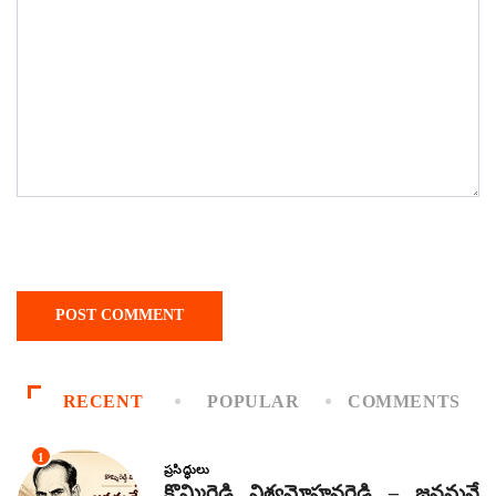
RECENT
POPULAR
COMMENTS
1
ప్రసిద్ధులు
కొమ్మిరెడ్డి విశ్వమోహనరెడ్డి – జనమనే