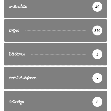
రాయలసీమ
40
వార్తలు
370
వీడియోలు
5
సాగునీటి పథకాలు
7
సాహిత్యం
8