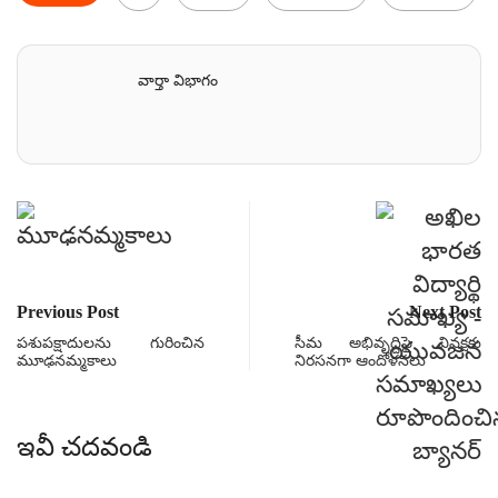
వార్తా విభాగం
Previous Post
Next Post
పశుపక్షాదులను గురించిన
సీమ అభివృద్దిపై వివక్షకు
మూఢనమ్మకాలు
నిరసనగా ఆందోళనలు
ఇవీ చదవండి