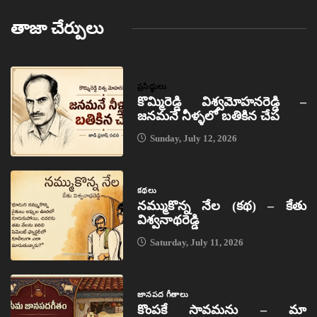
తాజా చేర్పులు
ప్రసిద్ధులు
కొమ్మిరెడ్డి విశ్వమోహనరెడ్డి –
జనమనే నీళ్ళలో బతికిన చేప
Sunday, July 12, 2026
కథలు
నమ్ముకొన్న నేల (కథ) – కేతు
విశ్వనాథరెడ్డి
Saturday, July 11, 2026
జానపద గీతాలు
కొంపకే సావమను – మా