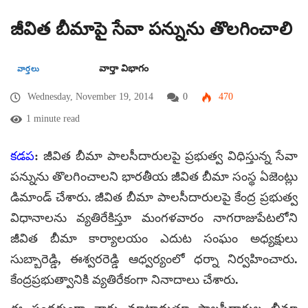
జీవిత బీమాపై సేవా పన్నును తొలగించాలి
వార్తా విభాగం
వార్తలు
Wednesday, November 19, 2014
0
470
1 minute read
కడప
: జీవిత బీమా పాలసీదారులపై ప్రభుత్వ విధిస్తున్న సేవా
పన్నును తొలగించాలని భారతీయ జీవిత బీమా సంస్థ ఏజెంట్లు
డిమాండ్ చేశారు. జీవిత బీమా పాలసీదారులపై కేంద్ర ప్రభుత్వ
విధానాలను వ్యతిరేకిస్తూ మంగళవారం నాగరాజుపేటలోని
జీవిత బీమా కార్యాలయం ఎదుట సంఘం అధ్యక్షులు
సుబ్బారెడ్డి, ఈశ్వరరెడ్డి ఆధ్వర్యంలో ధర్నా నిర్వహించారు.
కేంద్రప్రభుత్వానికి వ్యతిరేకంగా నినాదాలు చేశారు.