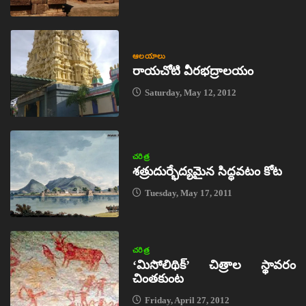
ఆలయాలు
రాయచోటి వీరభద్రాలయం
Saturday, May 12, 2012
చరిత్ర
శత్రుదుర్భేద్యమైన సిద్ధవటం కోట
Tuesday, May 17, 2011
చరిత్ర
‘మిసోలిథిక్‌’ చిత్రాల స్థావరం
చింతకుంట
Friday, April 27, 2012