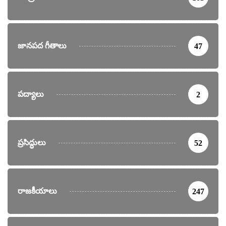
జానపద గీతాలు
47
పద్యాలు
2
ప్రసిద్ధులు
52
రాజకీయాలు
247