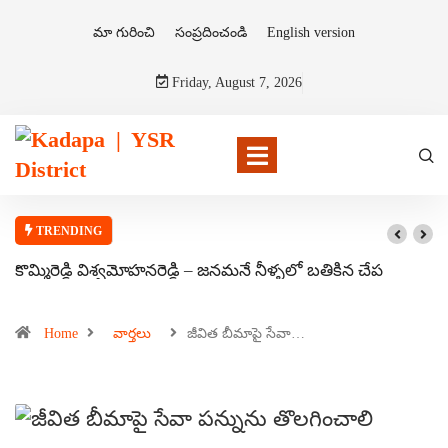
మా గురించి
సంప్రదించండి
English version
Friday, August 7, 2026
TRENDING
కొమ్మిరెడ్డి విశ్వమోహనరెడ్డి – జనమనే నీళ్ళలో బతికిన చేప
Home
వార్తలు
జీవిత బీమాపై సేవా…