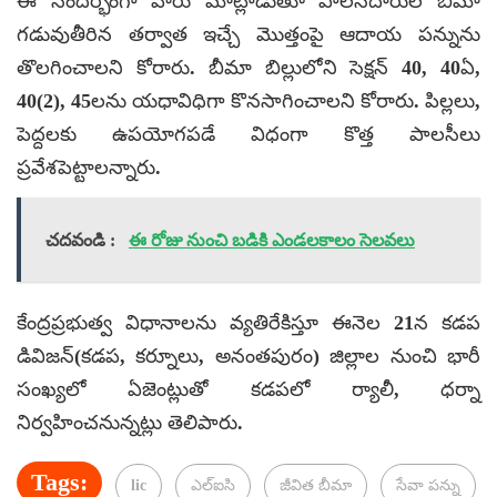
ఈ సందర్భంగా వారు మాట్లాడుతూ పాలసీదారుల బీమా
గడువుతీరిన తర్వాత ఇచ్చే మొత్తంపై ఆదాయ పన్నును
తొలగించాలని కోరారు. బీమా బిల్లులోని సెక్షన్ 40, 40ఏ,
40(2), 45లను యధావిధిగా కొనసాగించాలని కోరారు. పిల్లలు,
పెద్దలకు ఉపయోగపడే విధంగా కొత్త పాలసీలు
ప్రవేశపెట్టాలన్నారు.
చదవండి :
ఈ రోజు నుంచి బడికి ఎండలకాలం సెలవలు
కేంద్రప్రభుత్వ విధానాలను వ్యతిరేకిస్తూ ఈనెల 21న కడప
డివిజన్(కడప, కర్నూలు, అనంతపురం) జిల్లాల నుంచి భారీ
సంఖ్యలో ఏజెంట్లుతో కడపలో ర్యాలీ, ధర్నా
నిర్వహించనున్నట్లు తెలిపారు.
Tags:
lic
ఎల్ఐసి
జీవిత బీమా
సేవా పన్ను