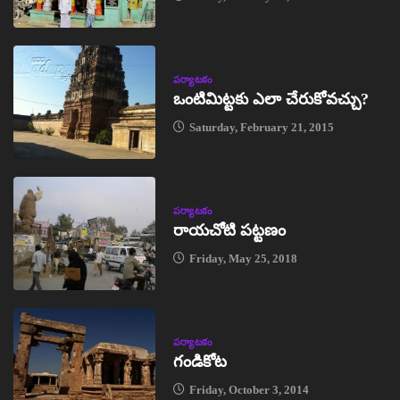
పర్యాటకం
ఒంటిమిట్టకు ఎలా చేరుకోవచ్చు?
Saturday, February 21, 2015
పర్యాటకం
రాయచోటి పట్టణం
Friday, May 25, 2018
పర్యాటకం
గండికోట
Friday, October 3, 2014