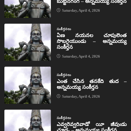
బుట్టినగంగ – అన్నమయ్య సంకీర్తన
Saturday, April 4, 2026
సంకీర్తనలు
ఏణ నయనల చూపులెంత
సొబగైయుండు – అన్నమయ్య
సంకీర్తన
Saturday, April 4, 2026
సంకీర్తనలు
ఎంత చేసిన తనకేది తుద –
అన్నమయ్య సంకీర్తన
Saturday, April 4, 2026
సంకీర్తనలు
ఎవ్వరెవ్వరివాడో యీ జీవుఁడు
చూడ- – అన్నమయ్య సంకీర్తన