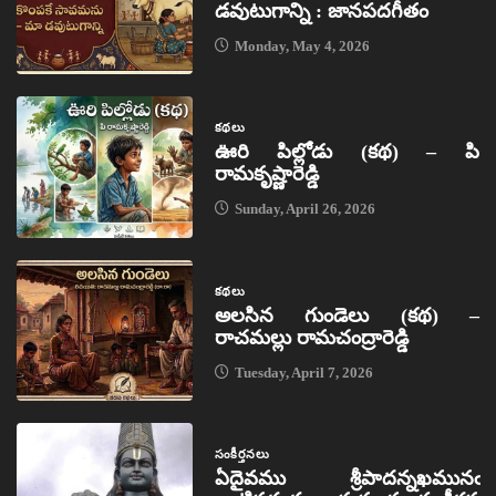
డవుటుగాన్ని : జానపదగీతం
Monday, May 4, 2026
కథలు
ఊరి పిల్లోడు (కథ) – పి
రామకృష్ణారెడ్డి
Sunday, April 26, 2026
కథలు
అలసిన గుండెలు (కథ) –
రాచమల్లు రామచంద్రారెడ్డి
Tuesday, April 7, 2026
సంకీర్తనలు
ఏదైవము శ్రీపాదన్నఖమునఁ