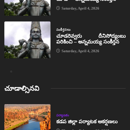
Saturday, April 4, 2026
సంకీర్తనలు
చూడరెవ్వరు దీనిసోద్యంబు
పరికించి – అన్నమయ్య సంకీర్తన
Saturday, April 4, 2026
చూడాల్సినవి
పర్యాటకం
కడప జిల్లా పర్యాటక ఆకర్షణలు