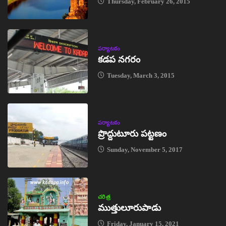
Thursday, February 26, 2015
పర్యాటకం
కడప నగరం
Tuesday, March 3, 2015
పర్యాటకం
ప్రొద్దుటూరు పట్టణం
Sunday, November 5, 2017
చరిత్ర
ముత్తులూరుపాడు
Friday, January 15, 2021