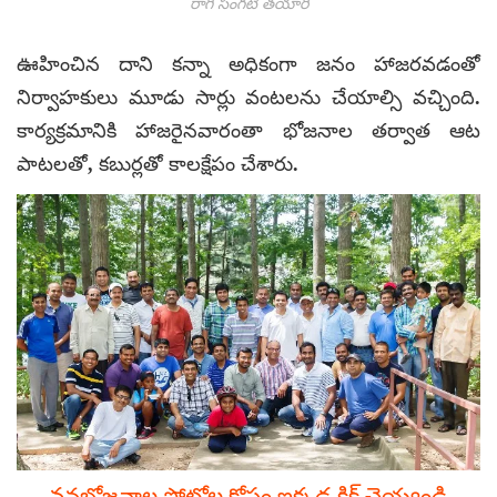
రాగి సంగటి తయారీ
ఊహించిన దాని కన్నా అధికంగా జనం హాజరవడంతో
నిర్వాహకులు మూడు సార్లు వంటలను చేయాల్సి వచ్చింది.
కార్యక్రమానికి హాజరైనవారంతా భోజనాల తర్వాత ఆట
పాటలతో, కబుర్లతో కాలక్షేపం చేశారు.
వనభోజనాల ఫోటోల కోసం ఇక్కడ క్లిక్ చెయ్యండి