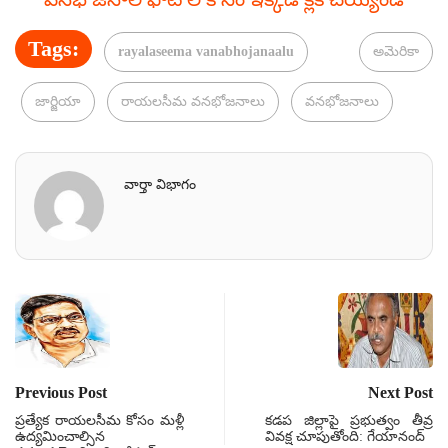
Tags:
rayalaseema vanabhojanaalu
అమెరికా
జార్జియా
రాయలసీమ వనభోజనాలు
వనభోజనాలు
వార్తా విభాగం
Previous Post
Next Post
ప్రత్యేక రాయలసీమ కోసం మళ్లీ
కడప జిల్లాపై ప్రభుత్వం తీవ్ర
ఉద్యమించాల్సిన
వివక్ష చూపుతోంది: గేయానంద్