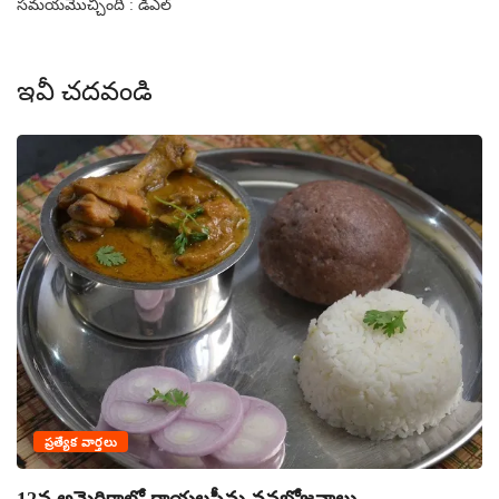
సమయమొచ్చింది : డిఎల్
ఇవీ చదవండి
ప్రత్యేక వార్తలు