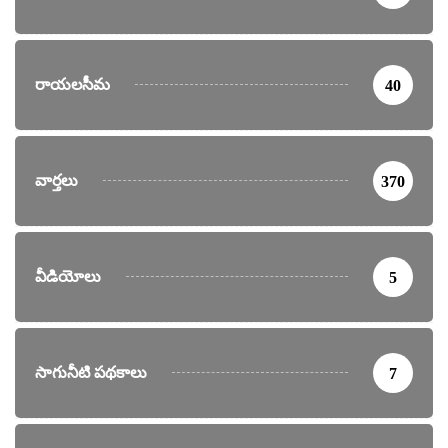
రాయలసీమ
40
వార్తలు
370
వీడియోలు
5
సాగునీటి పథకాలు
7