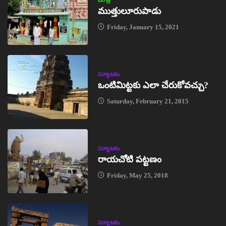
ముత్తులూరుపాడు
Friday, January 15, 2021
పర్యాటకం
ఒంటిమిట్టకు ఎలా చేరుకోవచ్చు?
Saturday, February 21, 2015
పర్యాటకం
రాయచోటి పట్టణం
Friday, May 25, 2018
పర్యాటకం