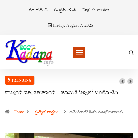
మా గురించి
సంప్రదించండి
English version
Friday, August 7, 2026
TRENDING
కొమ్మిరెడ్డి విశ్వమోహనరెడ్డి – జనమనే నీళ్ళలో బతికిన చేప
Home
ప్రత్యేక వార్తలు
అమెరికాలో సీమ వనభోజనాలకు…