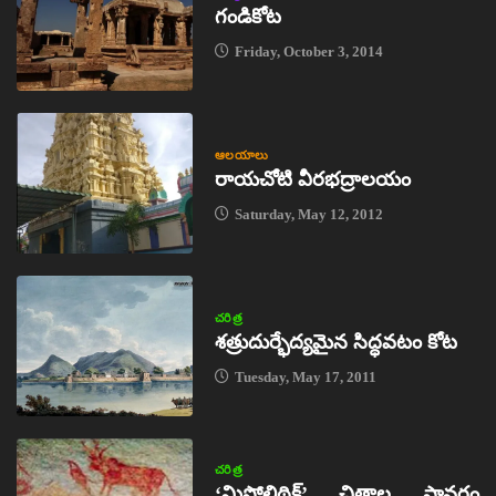
గండికోట
Friday, October 3, 2014
ఆలయాలు
రాయచోటి వీరభద్రాలయం
Saturday, May 12, 2012
చరిత్ర
శత్రుదుర్భేద్యమైన సిద్ధవటం కోట
Tuesday, May 17, 2011
చరిత్ర
‘మిసోలిథిక్‌’ చిత్రాల స్థావరం