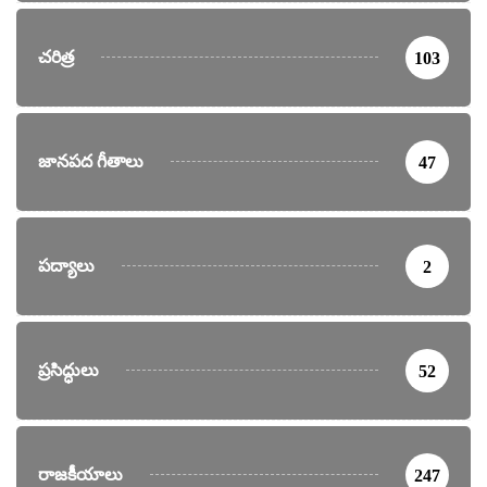
చరిత్ర
103
జానపద గీతాలు
47
పద్యాలు
2
ప్రసిద్ధులు
52
రాజకీయాలు
247