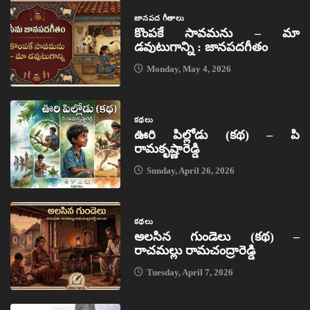
జానపద గీతాలు
కొంపకే సావమను – మా
డవుటుగాన్ని : జానపదగీతం
Monday, May 4, 2026
కథలు
ఊరి పిల్లోడు (కథ) – పి
రామకృష్ణారెడ్డి
Sunday, April 26, 2026
కథలు
అలసిన గుండెలు (కథ) –
రాచమల్లు రామచంద్రారెడ్డి
Tuesday, April 7, 2026