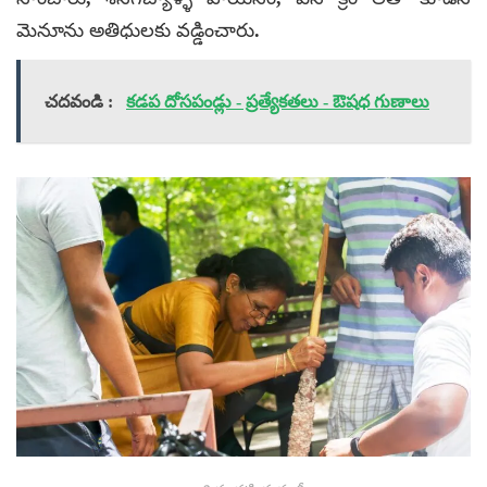
మెనూను అతిధులకు వడ్డించారు.
చదవండి :
కడప దోసపండ్లు - ప్రత్యేకతలు - ఔషధ గుణాలు