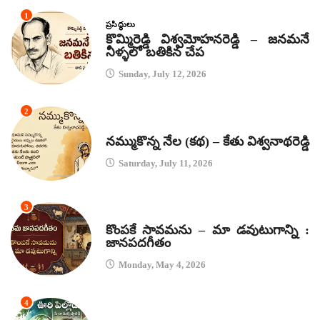
1
ప్రసిద్ధులు
కొమ్మిరెడ్డి విశ్వమోహనరెడ్డి – జనమనే
నీళ్ళలో బతికిన చేప
Sunday, July 12, 2026
2
కథలు
నమ్ముకొన్న నేల (కథ) – కేతు విశ్వనాథరెడ్డి
Saturday, July 11, 2026
3
జానపద గీతాలు
కొంపకే సావమను – మా డవుటుగాన్ని :
జానపదగీతం
Monday, May 4, 2026
4
కథలు