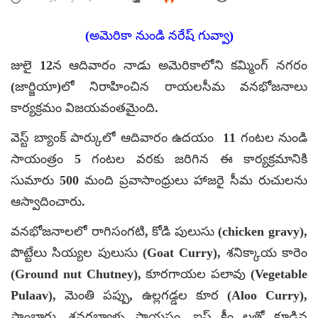
(అమెరికా నుండి నరేష్ గువ్వా)
జులై 12న ఆదివారం నాడు అమెరికాలోని కమ్మింగ్ నగరం
(జార్జియా)లో నిరాహించిన రాయలసీమ వనభోజనాలు
కార్యక్రమం విజయవంతమైంది.
వెస్ట్ బ్యాంక్ పార్కులో ఆదివారం ఉదయం 11 గంటల నుండి
సాయంత్రం 5 గంటల వరకు జరిగిన ఈ కార్యక్రమానికి
సుమారు 500 మంది ప్రవాసాంధ్రులు హాజరై సీమ రుచులను
ఆస్వాదించారు.
వనభోజనాలలో రాగిసంగటి, కోడి పులుసు (chicken gravy),
పొట్టేలు సియ్యల పులుసు (Goat Curry), శనిక్కాయ కారెం
(Ground nut Chutney), కూరగాయల పలావు (Vegetable
Pulaav), మెంతి పప్పు, ఉల్లగడ్డల కూర (Aloo Curry),
సాంబారు, శనగబ్యాళ్ళ పాయసం, ఐస్ క్రీం లతో కూడిన