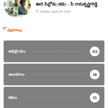
ఊరి పిల్లోడు (కథ) – పి రామకృష్ణారెడ్డి
Sunday, April 26, 2026
విభాగాలు
అభిప్రాయం
112
ఆలయాలు
10
కథలు
55