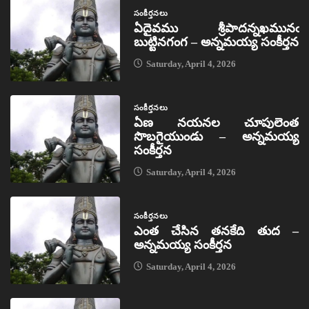
సంకీర్తనలు
ఏదైవము శ్రీపాదన్నఖమునఁ
బుట్టినగంగ – అన్నమయ్య సంకీర్తన
Saturday, April 4, 2026
సంకీర్తనలు
ఏణ నయనల చూపులెంత
సొబగైయుండు – అన్నమయ్య
సంకీర్తన
Saturday, April 4, 2026
సంకీర్తనలు
ఎంత చేసిన తనకేది తుద –
అన్నమయ్య సంకీర్తన
Saturday, April 4, 2026