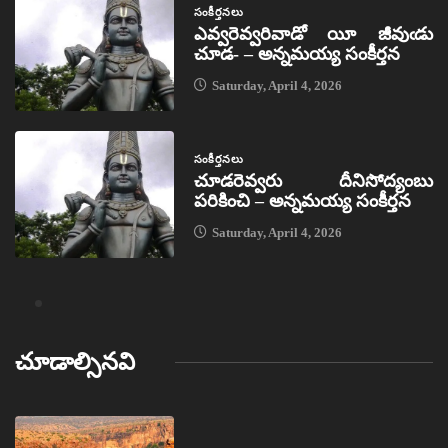
సంకీర్తనలు
ఎవ్వరెవ్వరివాడో యీ జీవుఁడు
చూడ- – అన్నమయ్య సంకీర్తన
Saturday, April 4, 2026
సంకీర్తనలు
చూడరెవ్వరు దీనిసోద్యంబు
పరికించి – అన్నమయ్య సంకీర్తన
Saturday, April 4, 2026
చూడాల్సినవి