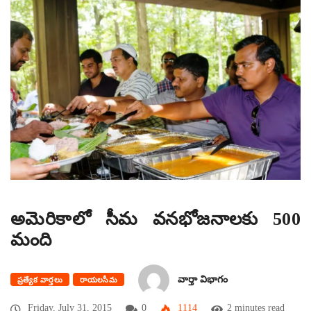
అమెరికాలో సీమ వనభోజనాలకు 500
మంది
వార్తా విభాగం
ప్రత్యేక వార్తలు
రాయలసీమ
Friday, July 31, 2015
0
1114
2 minutes read