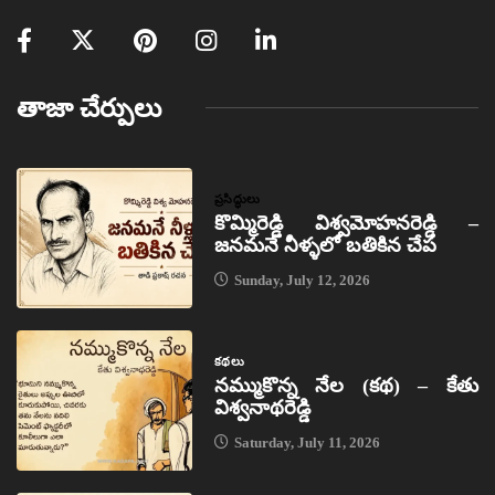
తాజా చేర్పులు
ప్రసిద్ధులు
కొమ్మిరెడ్డి విశ్వమోహనరెడ్డి –
జనమనే నీళ్ళలో బతికిన చేప
Sunday, July 12, 2026
కథలు
నమ్ముకొన్న నేల (కథ) – కేతు
విశ్వనాథరెడ్డి
Saturday, July 11, 2026