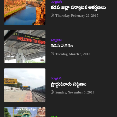
పర్యాటకం
కడప జిల్లా పర్యాటక ఆకర్షణలు
Thursday, February 26, 2015
పర్యాటకం
కడప నగరం
Tuesday, March 3, 2015
పర్యాటకం
ప్రొద్దుటూరు పట్టణం
Sunday, November 5, 2017
చరిత్ర