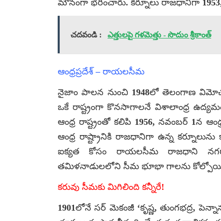
మౌనంగా భరించారు. కర్నూలు రాజధానిగా 1953, అక
చదవండి :
ఎత్తులపై గళమెత్తు - సొదుం శ్రీకాంత్
ఆంధ్రప్రదేశ్ – రాయలసీమ
నైజాం పాలన నుంచి 1948లో తెలంగాణ విమోచన
ఒకే రాష్ట్రంగా కొనసాగాలనే విశాలాంధ్ర ఉద
ఆంధ్ర రాష్ట్రంతో కలిపి 1956, నవంబర్ 1న ఆంధ్ర
ఆంధ్ర రాష్ట్రానికి రాజధానిగా ఉన్న కర్నూలున
ఐక్యత కోసం రాయలసీమ రాజధాని నగరాన్ని 
తమిళనాడులలోని సీమ భూభా గాలను కోల్పోయి
కరువు సీమకు మిగిలింది కన్నీరే!
1901లోనే సర్ మెకంజీ ‘కృష్ణ, తుంగభద్ర, పె