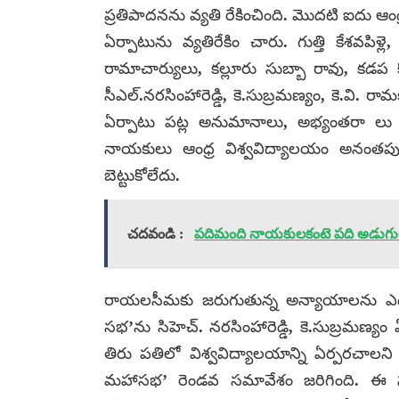
ప్రతిపాదనను వ్యతి రేకించింది. మొదటి ఐదు
ఏర్పాటును వ్యతిరేకిం చారు. గుత్తి కేశవపిళ్లె,
రామాచార్యులు, కల్లూరు సుబ్బా రావు, కడప కోటి
సీఎల్.నరసింహారెడ్డి, కె.సుబ్రమణ్యం, కె.వి. రామ
ఏర్పాటు పట్ల అనుమానాలు, అభ్యంతరా లు ఉం
నాయకులు ఆంధ్ర విశ్వవిద్యాలయం అనంతపు 
బెట్టుకోలేదు.
చదవండి :
పదిమంది నాయకులకంటె పది అడుగుల 
రాయలసీమకు జరుగుతున్న అన్యాయాలను ఎద
సభ’ను సిహెచ్. నరసింహారెడ్డి, కె.సుబ్రమణ్య
తిరు పతిలో విశ్వవిద్యాలయాన్ని ఏర్పరచాలని
మహాసభ’ రెండవ సమావేశం జరిగింది. ఈ సభక