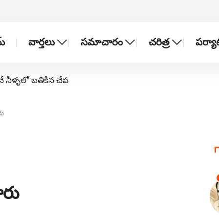
్
వార్తలు
సమాచారం
చరిత్ర
పర్య
నే నీళ్ళలో బతికిన చేప
రు
ారు