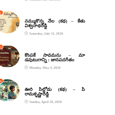
2
కథలు
నమ్ముకొన్న నేల (కథ) – కేతు
విశ్వనాథరెడ్డి
Saturday, July 11, 2026
3
జానపద గీతాలు
కొంపకే సావమను – మా
డవుటుగాన్ని : జానపదగీతం
Monday, May 4, 2026
4
కథలు
ఊరి పిల్లోడు (కథ) – పి
రామకృష్ణారెడ్డి
Sunday, April 26, 2026