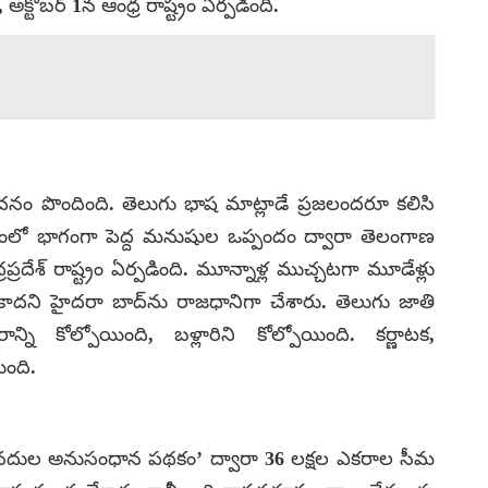
్టోబర్ 1న ఆంధ్ర రాష్ట్రం ఏర్పడింది.
ం పొందింది. తెలుగు భాష మాట్లాడే ప్రజలందరూ కలిసి
్యమంలో భాగంగా పెద్ద మనుషుల ఒప్పందం ద్వారా తెలంగాణ
ప్రదేశ్ రాష్ట్రం ఏర్పడింది. మూన్నాళ్ల ముచ్చటగా మూడేళ్లు
ు కాదని హైదరా బాద్‌ను రాజధానిగా చేశారు. తెలుగు జాతి
కోల్పోయింది, బళ్లారిని కోల్పోయింది. కర్ణాటక,
ంది.
న్నానదుల అనుసంధాన పథకం’ ద్వారా 36 లక్షల ఎకరాల సీమ