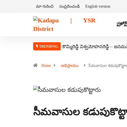
మా గురించి
సంప్రదించండి
English version
హోమ
కొమ్మిరెడ్డి విశ్వమోహనరెడ్డి – జనమ
TRENDING
Home
అభిప్రాయం
సీమవాసుల కడుపుకొట్టా
సీమవాసుల కడుపుకొట్ట