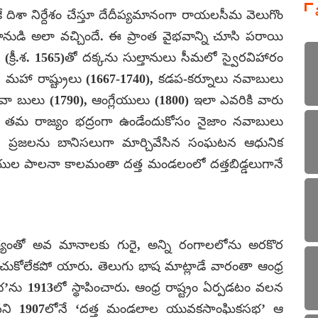
దిశా నిర్దేశం చేస్తూ దేదీప్యమానంగా రాయలసీమ వెలుగొం
ుడి అలా వచ్చిందే. ఈ ప్రాంత వైభవాన్ని చూసి పరాయి
’ (క్రీ.శ. 1565)తో దక్కను సుల్తానులు సీమలో స్వైరవిహారం
హా రాష్ట్రులు (1667-1740), కడప-కర్నూలు నవాబులు
నవా బులు (1790), ఆంగ్లేయులు (1800) ఇలా ఎవరికి వారు
శారు. తమ రాజ్యం భద్రంగా ఉండేందుకోసం నైజాం నవాబులు
మ ప్రజలను బానిసలుగా మార్చివేసిన సంఘటన ఆధునిక
్లేయుల పాలనా కాలమంతా దత్త మండలంలో దత్తబిడ్డలుగానే
త్యంతో అవ మానాలకు గురై, అన్ని రంగాలలోను అరకొర
్ణించుకోలేకపో యారు. తెలుగు భాష మాట్లాడే వారంతా ఆంధ్ర
భ’ను 1913లో స్థాపించారు. ఆంధ్ర రాష్ట్రం ఏర్పడటం వలన
వని 1907లోనే ‘దత్త మండలాల యువకసాంఘికసభ’ ఆ