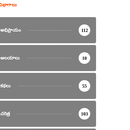
విభాగాలు
అభిప్రాయం
112
ఆలయాలు
10
కథలు
55
చరిత్ర
103