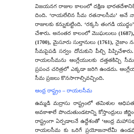
విజయనగ రాజుల కాలంలో దక్షిణ భారతదేశానికే 
దింది. ‘రాయలేలిన సీమ రతనాలసీమ’ అనే నాన
రాజులకు కన్నుకుట్టింది. ‘రక్కసి తంగడి యుద్ధం
చేశారు. అనంతర కాలంలో మొఘలులు (1687), మ
(1700), మైసూరు సుల్తానులు (1761), నైజాం 
సీమపైపడి సర్వం దోచుకుని పీల్చి పిప్పిచే
రాయలసీమను ఆంగ్లేయులకు దత్తతకిచ్చి సీ
ప్రపంచ చరిత్రలో ఎక్కడా జరిగి ఉండదు. ఆంగ
సీమ ప్రజలు కొనసాగాల్సివచ్చింది.
ఆంధ్ర రాష్ట్రం – రాయలసీమ
ఉమ్మడి మద్రాసు రాష్ట్రంలో తమిళుల ఆధిప
అవకాశాలే పొందుతుండటాన్ని కోస్తాంధ్రులు జీర
రాష్ట్రంగా ఏర్పడాలనే ఉద్దేశంతో ‘ఆంధ్ర మహాస
రాయలసీమ కు ఒరిగే ప్రయోజనాలేమీ ఉండ