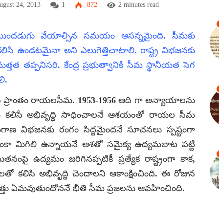
ugust 24, 2013
1
872
2 minutes read
ుందడుగు వేయాల్సిన సమయం ఆసన్నమైంది. సీమకు
ిసి ఉండటమైనా అని ఎలుగెత్తిచాటాలి. రాష్ట్ర విభజనకు
త్తత తప్పనిసరి. కేంద్ర ప్రభుత్వానికి సీమ స్థానీయత సెగ
ి.
ురైన ప్రాంతం రాయలసీమ. 1953-1956 ఆది గా అన్యాయాలను
రం కలిసే అభివృద్ధి సాధించాలనే ఆశయంతో రాయల సీమ
లంగాణ విభజనకు రంగం సిద్ధమైందనే సూచనలు స్పష్టంగా
లు ఇంకా మిగిలి ఉన్నాయనే ఆశతో సమైక్య ఉద్యమబాట పట్టి
నంపై ఉద్యమం జరిగినప్పటికీ ప్రత్యేక రాష్ట్రంగా కాక,
ాలతో కలిసి అభివృద్ధి చెందాలని ఆకాంక్షించింది. ఈ రోజున
్తు ఏమవుతుందోననే భీతి సీమ ప్రజలను ఆవహించింది.