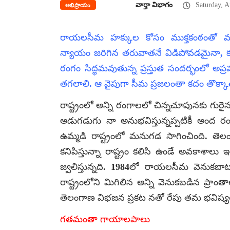
వార్తా విభాగం
Saturday, A
అభిప్రాయం
రాయలసీమ హక్కుల కోసం ముక్తకంఠంతో మ
న్యాయం జరిగిన తరువాతనే విడిపోవడమైనా, కల
రంగం సిద్ధమవుతున్న ప్రస్తుత సందర్భంలో అప్రమ
తగలాలి. ఆ వైపుగా సీమ ప్రజలంతా కదం తొక్కాల
రాష్ట్రంలో అన్ని రంగాలలో చిన్నచూపునకు గ
అడుగడుగు నా అనుభవిస్తున్నప్పటికీ అంద 
ఉమ్మడి రాష్ట్రంలో మనుగడ సాగించింది. తె
కనిపిస్తున్నా రాష్ట్రం కలిసి ఉండే అవకాశా
జ్వలిస్తున్నది. 1984లో రాయలసీమ వెనుకబాటుత
రాష్ట్రంలోని మిగిలిన అన్ని వెనుకబడిన ప్రాంత
తెలంగాణ విభజన ప్రకట నతో రేపు తమ భవిష్యత
గతమంతా గాయాలపాలు