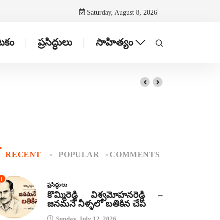
Saturday, August 8, 2026
ాటకం
ప్రసిద్ధులు
సాహిత్యం
RECENT
POPULAR
COMMENTS
1
ప్రసిద్ధులు
కొమ్మిరెడ్డి విశ్వమోహనరెడ్డి –
జనమనే నీళ్ళలో బతికిన చేప
Sunday, July 12, 2026