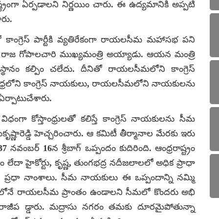
్రంగా ఏర్పడాలని నిర్ణయిం చారు. ఈ ఉద్యమానికి అప్పటి
ారు.
కాంగ్రెస్ పార్టీకి వ్యతిరేకంగా రాయలసీమ మహాసభ పని
పొంది రాజ గోపాలచారి ముఖ్యమంత్రి అయ్యాడు. ఆయన మంత్రి
థానం కల్పిం చలేదు. దీనితో రాయలసీమలోని కాంగ్రెస్
తాంధ్రలోని కాంగ్రెస్ నాయకులు, రాయలసీమలోని నాయకులను
 ఏర్పాటుచేశారు.
గా కోస్తాంధ్రులతో కలిస్తే కాంగ్రెస్ నాయకులను సీమ
కృష్ణారెడ్డి హెచ్చరించారు. ఆ కమిటీ తీర్మానాల మేరకు ఇరు
వంబర్ 16న శ్రీబాగ్ ఒప్పందం కుదిరింది. ఆంధ్రరాష్ట్రం
ేదా హైకోర్టు, కృష్ణ, తుంగభద్ర నదీజలాలలో అధిక ప్రాధా
ి ప్రధా నాంశాలు. సీమ నాయకులు ఈ ఒప్పందాన్ని నమ్మి
్ట్రంలోనే రాయలసీమ ప్రాంతం ఉండాలని సీమలో కొందరు అభి
 రాజీప డ్డారు. మద్రాసు నగరం తమకు దూరమైపోతున్నా