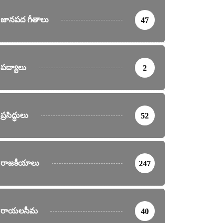
జానపద గీతాలు
47
పద్యాలు
2
ప్రసిద్ధులు
52
రాజకీయాలు
247
రాయలసీమ
40