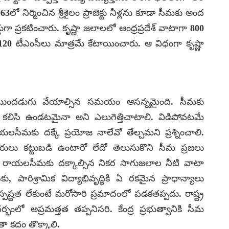
లో నిర్మించిన శ్రీశైలం ప్రాజెక్టు నీళ్లను కూడా సీమకు అంద
క్టుగా ప్రకటించారు. కృష్ణా జలాలలో ఆంధ్రప్రదేశ్ వాటాగా 800
20 టీఎంసీలు మాత్రమే కేటాయించారు. ఆ విధంగా కృష్ణా
ుందడుగు వేయాల్సిన సమయం ఆసన్నమైంది. సీమకు
కలిసి ఉండటమైనా అని ఎలుగెత్తిచాటాలి. విడిపోవటమే
లసీమకు దక్కే ప్రయోజ నాలేవో తేల్చమని ప్రశ్నించాలి.
 సోదరులు కట్టుబడి ఉంటారో లేదో తెలుసుకొని సీమ ప్రజలు
ో రాయలసీమకు దక్కాల్సిన నికర సాగుజలాల నీటి వాటా
 పారిశ్రామిక విద్యాభివృద్ధికి ఏ రకమైన ప్రాధాన్యాలు
్పష్టత లేకుంటే మరోసారి ప్రమాదంలో పడకతప్పదు. రాష్ట్ర
భంలో అప్రమత్తత తప్పనిసరి. కేంద్ర ప్రభుత్వానికి సీమ
ా కదం తొక్కాలి.