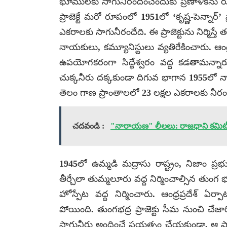
భూములకు సాగునీరందించేందుకు ప్రణాళికను ర
ప్రాజెక్టే మరో రూపంలో 1951లో ‘కృష్ణ-పెన్నార
ఎకరాలకు సాగునీరందేది. ఈ ప్రాజెక్టును నిర్మిస్
నాయకులు, కమ్యూనిస్టులు వ్యతిరేకించారు. ఆంధ
ఉపయోగకరంగా సిద్ధేశ్వరం వద్ద కడతామన్నార
చుక్కనీరు దక్కకుండా దిగువ భాగాన 1955లో నాగా
తెలం గాణ ప్రాంతాలలో 23 లక్షల ఎకరాలకు నీరంద
చదవండి :
"నారాయణ" లీలలు: రాజధాని కమిట
1945లో ఉమ్మడి మద్రాసు రాష్ట్రం, నిజాం 
తీర్చేలా తుమ్మలూరు వద్ద నిర్మించాల్సిన తుంగ భ
హోస్పేట వద్ద నిర్మించారు. ఆంధ్రప్రదేశ్ ఏ
పోయింది. తుంగభద్ర ప్రాజెక్టు సీమ నుంచి చేజ
సాగునీరు అందించే ప్రయత్నం చేయకుండా, ఆ ప్రాజ