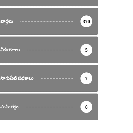
వార్తలు
370
వీడియోలు
5
సాగునీటి పథకాలు
7
సాహిత్యం
8