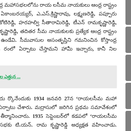
 ఆంధ్ర మహాసభలలోను రాయ లసీమ నాయకులు ఆంధ్ర రాష్ట్రం
 ఏకాంబరయ్యర్, ఎ.ఎస్.క్రిష్ణారావు, లక్ష్మణరెడ్డి, పప్పూరు
రెడ్డి, హరహల్వి సీతారామిరెడ్డి, టీఎన్ రామకృష్ణారెడ్డి,
కృష్ణారెడ్డి, తదితర సీమ నాయకులకు ప్రత్యేక ఆంధ్ర రాష్ట్రం
డేవి. సీమవాసుల అసంతృప్తిని గమనించిన కోస్తాంధ్ర
రంలో ఏర్పాటు చేస్తామని హామీ ఇచ్చారు, కానీ నిల
ఎత్తున ...
ు ర్కొనేందుకు 1934 జనవరి 27న ‘రాయలసీమ మహా
ం ఏర్పాటు చేశారు. మద్రాసులో జరిగిన ప్రథమ సమావేశంలో
 తీర్మానించారు. 1935 సెప్టెంబర్‌లో కడపలో ‘రాయలసీమ
ు టి.యన్. రామ కృష్ణారెడ్డి అధ్యక్షత వహించాడు.