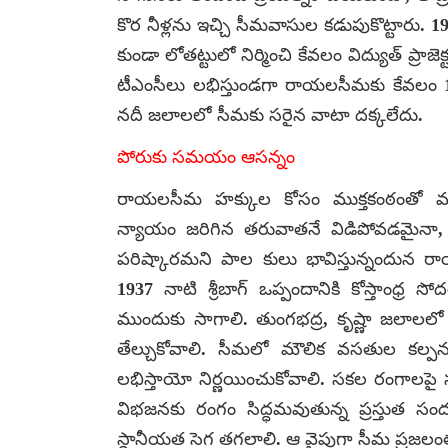
కొర నీళ్లను ఇచ్చి సీమవాసుల కడుపుకొట్టారు. 1963
కుండా లోతట్టులో నిర్మించి కేవలం విద్యుత్ ప్రాజె
టీఎంసీలు లభిస్తుండగా రాయలసీమకు కేవలం 1
నదీ జలాలలో సీమకు సరైన వాటా దక్కలేదు.
పోరుకు సమయం ఆసన్నం
రాయలసీమ హక్కుల కోసం ముక్తకంఠంతో మ
న్యాయం జరిగిన తరువాతనే విడిపోవడమైనా, 
పరిష్కారమని పాల కులు భావిస్తున్నందున రాయ
1937 నాటి శ్రీబాగ్ ఒప్పందానికి కోస్తాంధ్ర
ముందుకు సాగాలి. తుంగభద్ర, కృష్ణా జలాలల
తేల్చుకోవాలి. సీమలో మౌలిక వసతుల కల్పనకు,
లభిస్తాయో నిర్ణయించుకోవాలి. సకల రంగాలపై స
విభజనకు రంగం సిద్ధమవుతున్న ప్రస్తుత సందర్
స్థానీయత సెగ తగలాలి. ఆ వైపుగా సీమ ప్రజలంత