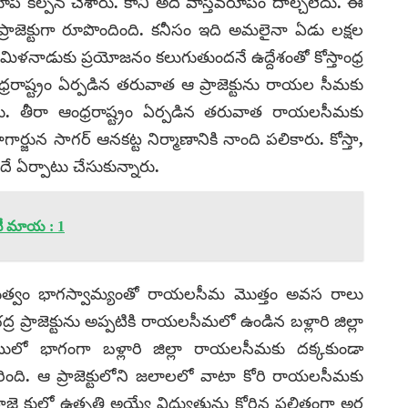
ూప కల్పన చేశారు. కానీ అది వాస్తవరూపం దాల్చలేదు. ఈ
్’ ప్రాజెక్టుగా రూపొందింది. కనీసం ఇది అమలైనా ఏడు లక్షల
తే తమిళనాడుకు ప్రయోజనం కలుగుతుందనే ఉద్దేశంతో కోస్తాంధ్ర
్రరాష్ట్రం ఏర్పడిన తరువాత ఆ ప్రాజెక్టును రాయల సీమకు
ు. తీరా ఆంధ్రరాష్ట్రం ఏర్పడిన తరువాత రాయలసీమకు
ర్జున సాగర్ ఆనకట్ట నిర్మాణానికి నాంది పలికారు. కోస్తా,
ే ఏర్పాటు చేసుకున్నారు.
ీ మాయ : 1
ప్రభుత్వం భాగస్వామ్యంతో రాయలసీమ మొత్తం అవస రాలు
ద్ర ప్రాజెక్టును అప్పటికి రాయలసీమలో ఉండిన బళ్లారి జిల్లా
ర్పాటులో భాగంగా బళ్లారి జిల్లా రాయలసీమకు దక్కకుండా
ారింది. ఆ ప్రాజెక్టులోని జలాలలో వాటా కోరి రాయలసీమకు
ె క్టులో ఉత్పత్తి అయ్యే విద్యుత్తును కోరిన ఫలితంగా అర