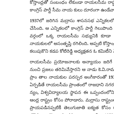
కోస్తాంధ్రతో సంబంధం లేకుండా రాయలసీమ రాష్ట
కాంగ్రెస్ పార్టీ సీమ నాయ కులు దూరంగా ఉండేవ
1937లో జరిగిన మద్రాసు శాసనసభ ఎన్నికలలో 
చేసింది. ఆ ఎన్నికలలో కాంగ్రెస్ పార్టీ గెలు
వర్గంలో ఒక్క రాయలసీమ సభ్యునికి కూడా స్
నాయకులలో అసంతృప్తి రగిలింది. అప్పటి కోస్
కలుపుకొని కడప కోటిరెడ్డి అధ్యక్షతన ఓ కమిటీని
రాయలసీమ ప్రయోజనాలకు అన్యాయం జరిగే విధం
నుంచి ప్రజలు తరిమివేస్తారని ఆ నాడు కె.వి.రామ
ప్రాం తాల నాయకుల పరస్పర అంగీకారంతో 1937 న
ఏర్పడితే రాయలసీమ ప్రాంతంలో రాజధాని నగరం ల
న్యం, విశ్వవిద్యాలయ స్థాపన ఈ ఒప్పందంలోన
ఆంధ్ర రాష్ట్రం కోసం పోరాడారు. మద్రాసు రాష
ప్రాయపడినప్పటికీ తెలుగుజాతి ఐక్యత కోసం