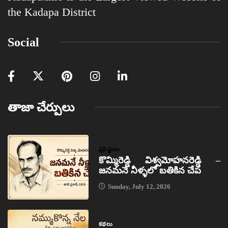
the Kadapa District
Social
తాజా చేర్పులు
ప్రసిద్ధులు
కొమ్మిరెడ్డి విశ్వమోహనరెడ్డి –
జనమనే నీళ్ళలో బతికిన చేప
Sunday, July 12, 2026
కథలు