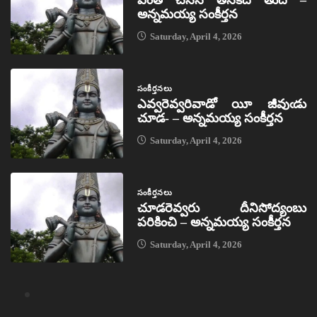
ఎంత చేసిన తనకేది తుద –
అన్నమయ్య సంకీర్తన
Saturday, April 4, 2026
సంకీర్తనలు
ఎవ్వరెవ్వరివాడో యీ జీవుఁడు
చూడ- – అన్నమయ్య సంకీర్తన
Saturday, April 4, 2026
సంకీర్తనలు
చూడరెవ్వరు దీనిసోద్యంబు
పరికించి – అన్నమయ్య సంకీర్తన
Saturday, April 4, 2026