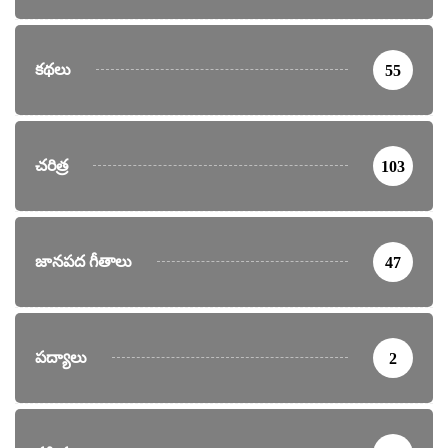
కథలు
55
చరిత్ర
103
జానపద గీతాలు
47
పద్యాలు
2