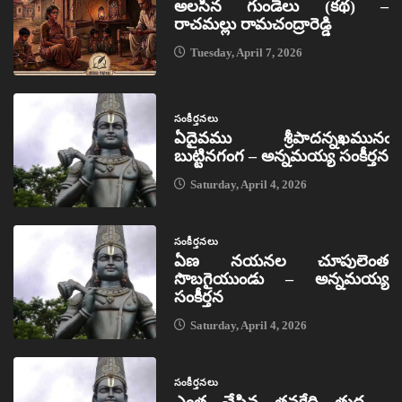
అలసిన గుండెలు (కథ) –
రాచమల్లు రామచంద్రారెడ్డి
Tuesday, April 7, 2026
సంకీర్తనలు
ఏదైవము శ్రీపాదన్నఖమునఁ
బుట్టినగంగ – అన్నమయ్య సంకీర్తన
Saturday, April 4, 2026
సంకీర్తనలు
ఏణ నయనల చూపులెంత
సొబగైయుండు – అన్నమయ్య
సంకీర్తన
Saturday, April 4, 2026
సంకీర్తనలు