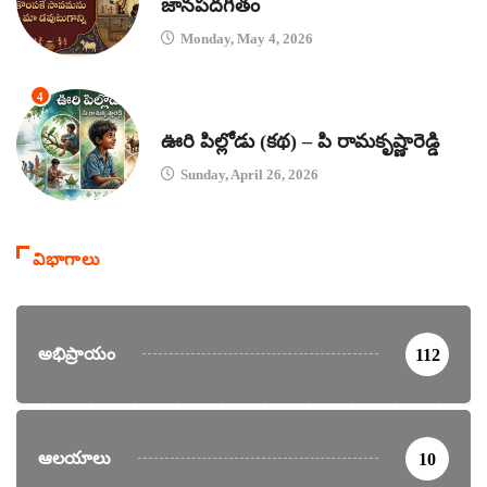
జానపదగీతం
Monday, May 4, 2026
4
కథలు
ఊరి పిల్లోడు (కథ) – పి రామకృష్ణారెడ్డి
Sunday, April 26, 2026
విభాగాలు
అభిప్రాయం
112
ఆలయాలు
10