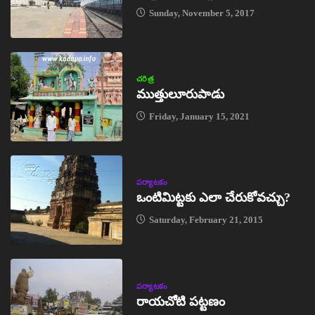
Sunday, November 5, 2017
చరిత్ర
ముత్తులూరుపాడు
Friday, January 15, 2021
పర్యాటకం
ఒంటిమిట్టకు ఎలా చేరుకోవచ్చు?
Saturday, February 21, 2015
పర్యాటకం
రాయచోటి పట్టణం