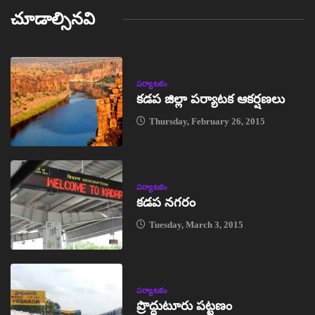
చూడాల్సినవి
పర్యాటకం
కడప జిల్లా పర్యాటక ఆకర్షణలు
Thursday, February 26, 2015
పర్యాటకం
కడప నగరం
Tuesday, March 3, 2015
పర్యాటకం
ప్రొద్దుటూరు పట్టణం