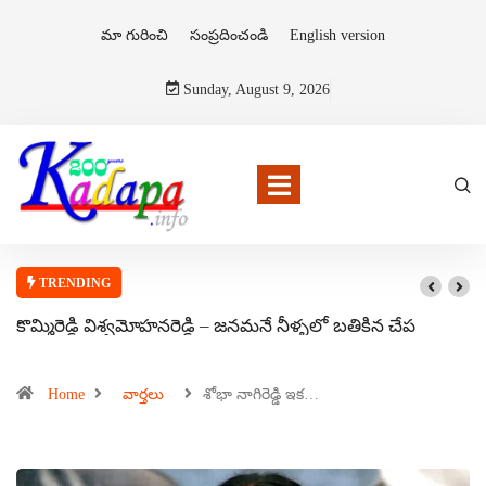
మా గురించి
సంప్రదించండి
English version
Sunday, August 9, 2026
TRENDING
కొమ్మిరెడ్డి విశ్వమోహనరెడ్డి – జనమనే నీళ్ళలో బతికిన చేప
Home
వార్తలు
శోభా నాగిరెడ్డి ఇక…