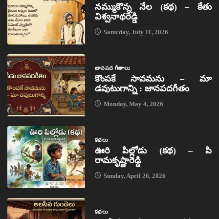
నమ్ముకొన్న నేల (కథ) – కేతు
విశ్వనాథరెడ్డి
Saturday, July 11, 2026
జానపద గీతాలు
కొంపకే సావమను – మా
డవుటుగాన్ని : జానపదగీతం
Monday, May 4, 2026
కథలు
ఊరి పిల్లోడు (కథ) – పి
రామకృష్ణారెడ్డి
Sunday, April 26, 2026
కథలు