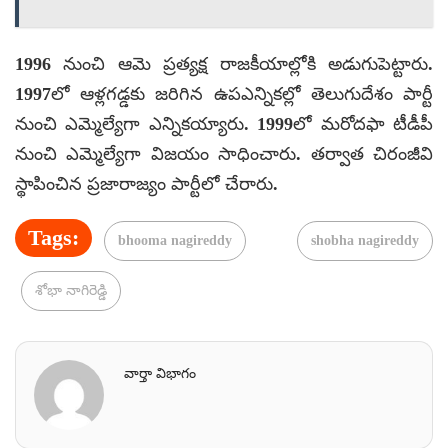
1996 నుంచి ఆమె ప్రత్యక్ష రాజకీయాల్లోకి అడుగుపెట్టారు.
1997లో ఆళ్లగడ్డకు జరిగిన ఉపఎన్నికల్లో తెలుగుదేశం పార్టీ
నుంచి ఎమ్మెల్యేగా ఎన్నికయ్యారు. 1999లో మరోదఫా టీడీపీ
నుంచి ఎమ్మెల్యేగా విజయం సాధించారు. తర్వాత చిరంజీవి
స్థాపించిన ప్రజారాజ్యం పార్టీలో చేరారు.
Tags:
bhooma nagireddy
shobha nagireddy
శోభా నాగిరెడ్డి
వార్తా విభాగం