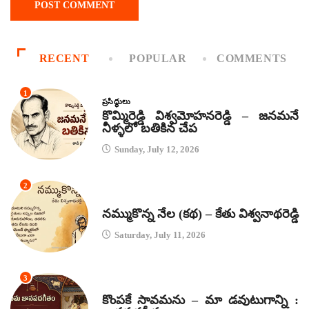
RECENT
POPULAR
COMMENTS
1
ప్రసిద్ధులు
కొమ్మిరెడ్డి విశ్వమోహనరెడ్డి – జనమనే
నీళ్ళలో బతికిన చేప
Sunday, July 12, 2026
2
కథలు
నమ్ముకొన్న నేల (కథ) – కేతు విశ్వనాథరెడ్డి
Saturday, July 11, 2026
3
జానపద గీతాలు
కొంపకే సావమను – మా డవుటుగాన్ని :