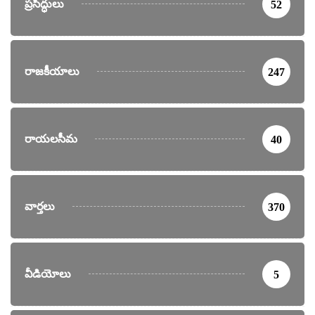
ప్రసిద్ధులు
52
రాజకీయాలు
247
రాయలసీమ
40
వార్తలు
370
వీడియోలు
5