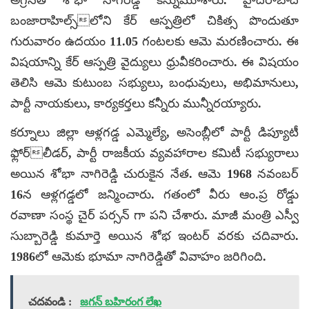
బంజారాహిల్స్లోని కేర్ ఆస్పత్రిలో చికిత్స పొందుతూ
గురువారం ఉదయం 11.05 గంటలకు ఆమె మరణించారు. ఈ
విషయాన్ని కేర్ ఆస్పత్రి వైద్యులు ధ్రువీకరించారు. ఈ విషయం
తెలిసి ఆమె కుటుంబ సభ్యులు, బంధువులు, అభిమానులు,
పార్టీ నాయకులు, కార్యకర్తలు కన్నీరు మున్నీరయ్యారు.
కర్నూలు జిల్లా ఆళ్లగడ్డ ఎమ్మెల్యే, అసెంబ్లీలో పార్టీ డిప్యూటీ
ఫ్లోర్లీడర్, పార్టీ రాజకీయ వ్యవహారాల కమిటీ సభ్యురాలు
అయిన శోభా నాగిరెడ్డి చురుకైన నేత. ఆమె 1968 నవంబర్‌
16న ఆళ్లగడ్డలో జన్మించారు. గతంలో వీరు ఆం.ప్ర రోడ్డు
రవాణా సంస్థ చైర్ పర్సన్ గా పని చేశారు. మాజీ మంత్రి ఎస్వీ
సుబ్బారెడ్డి కుమార్తె అయిన శోభ ఇంటర్ వరకు చదివారు.
1986లో ఆమెకు భూమా నాగిరెడ్డితో వివాహం జరిగింది.
చదవండి :
జగన్ బహిరంగ లేఖ