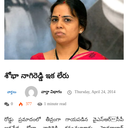
శోభా నాగిరెడ్డి ఇక లేరు
వార్తా విభాగం
Thursday, April 24, 2014
వార్తలు
0
377
1 minute read
రోడ్డు ప్రమాదంలో తీవ్రంగా గాయపడిన వైఎస్ఆర్సీపీ
అగ్రనేత శోభా నాగిరెడ్డి కన్నుమూశారు. హైదరాబాద్