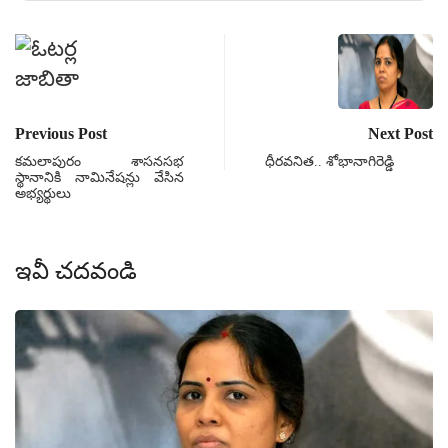
Previous Post
Next Post
కమలాపురం శాసనసభ
ధీరవనిత.. శోభానాగిరెడ్డి
స్థానానికి నామినేషన్లు వేసిన
అభ్యర్థులు
ఇవీ చదవండి