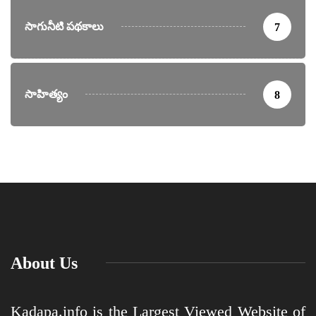
సాగునీటి పథకాలు
7
సాహిత్యం
8
About Us
Kadapa.info is the Largest Viewed Website of