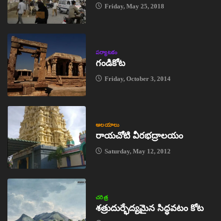
Friday, May 25, 2018
పర్యాటకం
గండికోట
Friday, October 3, 2014
ఆలయాలు
రాయచోటి వీరభద్రాలయం
Saturday, May 12, 2012
చరిత్ర
శత్రుదుర్భేద్యమైన సిద్ధవటం కోట