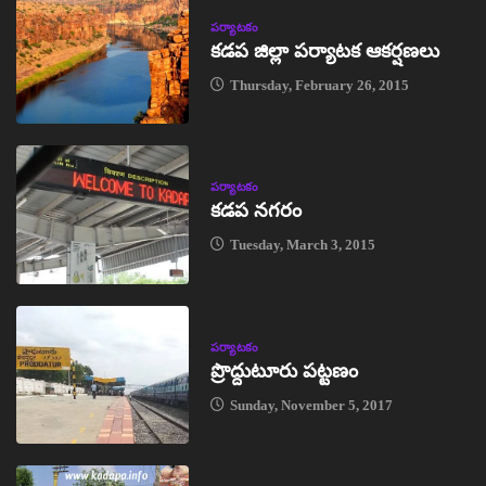
పర్యాటకం
కడప జిల్లా పర్యాటక ఆకర్షణలు
Thursday, February 26, 2015
పర్యాటకం
కడప నగరం
Tuesday, March 3, 2015
పర్యాటకం
ప్రొద్దుటూరు పట్టణం
Sunday, November 5, 2017