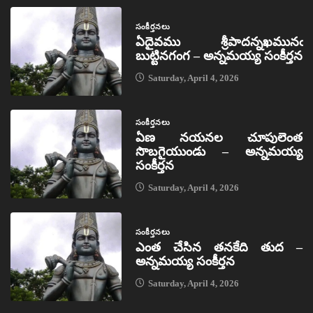
సంకీర్తనలు
ఏదైవము శ్రీపాదన్నఖమునఁ
బుట్టినగంగ – అన్నమయ్య సంకీర్తన
Saturday, April 4, 2026
సంకీర్తనలు
ఏణ నయనల చూపులెంత
సొబగైయుండు – అన్నమయ్య
సంకీర్తన
Saturday, April 4, 2026
సంకీర్తనలు
ఎంత చేసిన తనకేది తుద –
అన్నమయ్య సంకీర్తన
Saturday, April 4, 2026