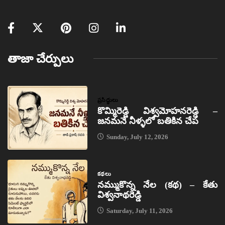
తాజా చేర్పులు
ప్రసిద్ధులు
కొమ్మిరెడ్డి విశ్వమోహనరెడ్డి –
జనమనే నీళ్ళలో బతికిన చేప
Sunday, July 12, 2026
కథలు
నమ్ముకొన్న నేల (కథ) – కేతు
విశ్వనాథరెడ్డి
Saturday, July 11, 2026