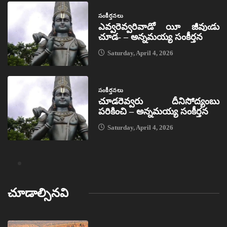
సంకీర్తనలు
ఎవ్వరెవ్వరివాడో యీ జీవుఁడు
చూడ- – అన్నమయ్య సంకీర్తన
Saturday, April 4, 2026
సంకీర్తనలు
చూడరెవ్వరు దీనిసోద్యంబు
పరికించి – అన్నమయ్య సంకీర్తన
Saturday, April 4, 2026
చూడాల్సినవి