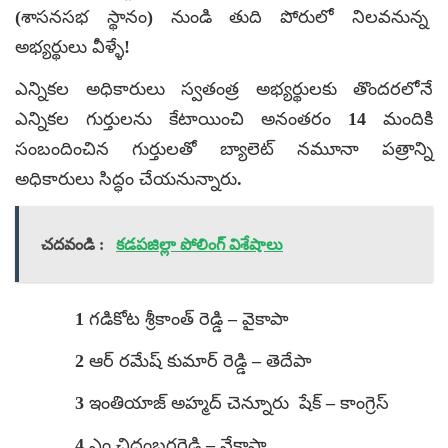
(శాసనసభ స్థానం) నుండి తుది పోరులో నిలవనున్న
అభ్యర్థులు వీళ్ళే!
ఎన్నికల అధికారులు స్వతంత్ర అభ్యర్థులకు తొందరలోనే
ఎన్నికల గుర్తులను కేటాయించి అనంతరం 14 మందికి
సంబందించిన గుర్తులతో బ్యాలెట్ నమూనా పత్రాన్ని
అధికారులు సిద్ధం చేయనున్నారు.
చదవండి :
కడపజిల్లా పోలింగ్ విశేషాలు
1 గడికోట శ్రీకాంత్ రెడ్డి – వైకాపా
2 ఆర్ రమేష్ కుమార్ రెడ్డి – తెదేపా
3 ఇంతియాజ్ అహ్మద్ చెన్నూరు షేక్ – కాంగ్రెస్
4 ఎం చిదంబరరెడ్డి – నేకాపా