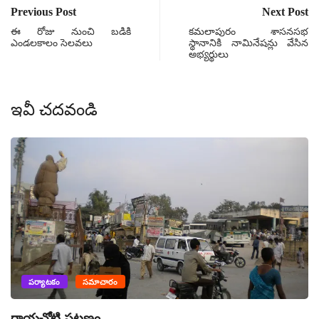
Previous Post
Next Post
ఈ రోజు నుంచి బడికి
కమలాపురం శాసనసభ
ఎండలకాలం సెలవలు
స్థానానికి నామినేషన్లు వేసిన
అభ్యర్థులు
ఇవీ చదవండి
పర్యాటకం
సమాచారం
రాయచోటి పట్టణం