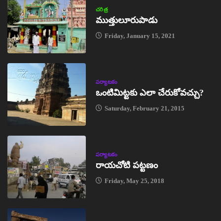
చరిత్ర
ముత్తులూరుపాడు
Friday, January 15, 2021
పర్యాటకం
ఒంటిమిట్టకు ఎలా చేరుకోవచ్చు?
Saturday, February 21, 2015
పర్యాటకం
రాయచోటి పట్టణం
Friday, May 25, 2018