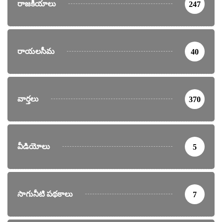
రాజకీయాలు
247
రాయలసీమ
40
వార్తలు
370
వీడియోలు
5
సాగునీటి పథకాలు
7