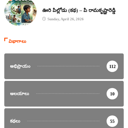
కథలు
ఊరి పిల్లోడు (కథ) – పి రామకృష్ణారెడ్డి
Sunday, April 26, 2026
విభాగాలు
అభిప్రాయం
112
ఆలయాలు
10
కథలు
55