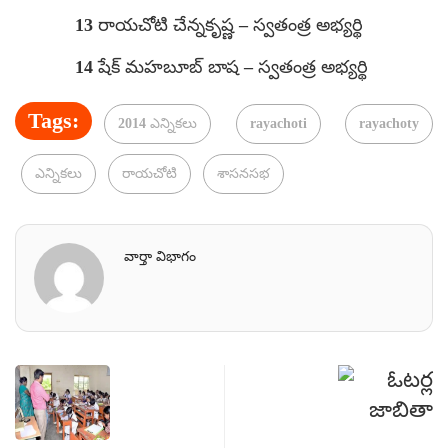
13 రాయచోటి చేన్నకృష్ణ – స్వతంత్ర అభ్యర్థి
14 షేక్ మహబూబ్ బాష – స్వతంత్ర అభ్యర్థి
Tags:
2014 ఎన్నికలు
rayachoti
rayachoty
ఎన్నికలు
రాయచోటి
శాసనసభ
వార్తా విభాగం