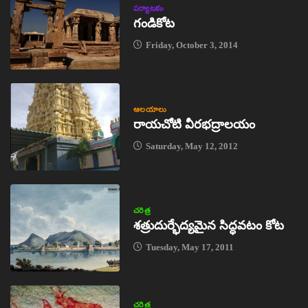
పర్యాటకం
గండికోట
Friday, October 3, 2014
ఆలయాలు
రాయచోటి వీరభద్రాలయం
Saturday, May 12, 2012
చరిత్ర
శత్రుదుర్భేద్యమైన సిద్ధవటం కోట
Tuesday, May 17, 2011
చరిత్ర