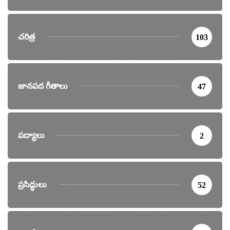
చరిత్ర
103
జానపద గీతాలు
47
పద్యాలు
2
ప్రసిద్ధులు
52