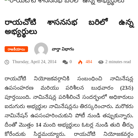
రాయచోటి శాసనసభ బరిలో ఉన్న
అభ్యర్థులు
వార్తా విభాగం
రాజకీయాలు
Thursday, April 24, 2014
0
484
2 minutes read
రాయచోటి నియోజకవర్గానికి సంబంధించి నామినేషన్ల
ఉపసంహరణ మరియు పరిశీలన బుధవారం (23న)
పూర్తయింది. నామినేషన్ల పరిశీలించే సందర్భంలో అధికారులు
ఐదుగురు అభ్యర్థుల నామినేషన్లను తిరస్కరించారు. మరొకరు
నామినేషన్ ఉపసంహరించుకుని పోటీ నుండి తప్పుకున్నారు.
దీంతో మొత్తం 14 మంది అభ్యర్థులు ఓటర్ల నుండి తుది తీర్పు
కోరేందుకు సిద్దమయ్యారు. రాయచోటి నియోజకవర్గం