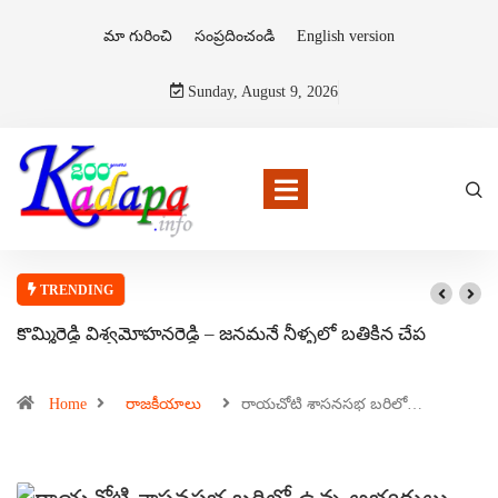
మా గురించి
సంప్రదించండి
English version
Sunday, August 9, 2026
TRENDING
కొమ్మిరెడ్డి విశ్వమోహనరెడ్డి – జనమనే నీళ్ళలో బతికిన చేప
Home
రాజకీయాలు
రాయచోటి శాసనసభ బరిలో…