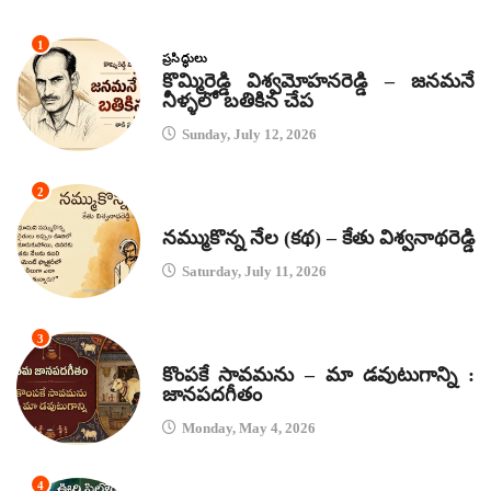
1
ప్రసిద్ధులు
కొమ్మిరెడ్డి విశ్వమోహనరెడ్డి – జనమనే
నీళ్ళలో బతికిన చేప
Sunday, July 12, 2026
2
కథలు
నమ్ముకొన్న నేల (కథ) – కేతు విశ్వనాథరెడ్డి
Saturday, July 11, 2026
3
జానపద గీతాలు
కొంపకే సావమను – మా డవుటుగాన్ని :
జానపదగీతం
Monday, May 4, 2026
4