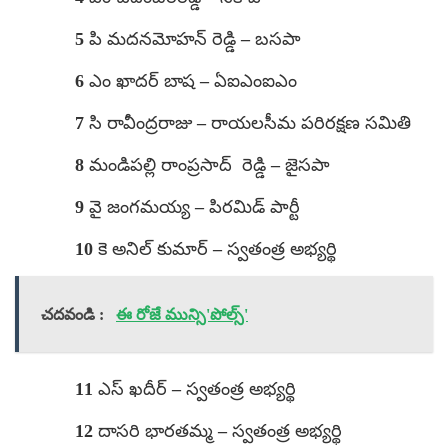
5 పి మదనమోహన్ రెడ్డి – బసపా
6 ఎం ఖాదర్ బాష – ఏఐఎంఐఎం
7 సి రావీంద్రరాజు – రాయలసీమ పరిరక్షణ సమితి
8 మండిపల్లి రాంప్రసాద్ రెడ్డి – జైసపా
9 వై జంగమయ్య – పిరమిడ్ పార్టీ
10 కె అనిల్ కుమార్ – స్వతంత్ర అభ్యర్థి
చదవండి :
ఈ రోజే మున్సి'పోల్స్'
11 ఎస్ ఖదీర్ – స్వతంత్ర అభ్యర్థి
12 దాసరి భారతమ్మ – స్వతంత్ర అభ్యర్థి