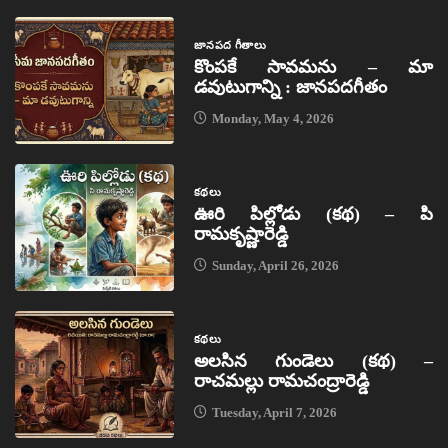
జానపద గీతాలు
కొంపకే సావమను – మా
డవుటుగాన్ని : జానపదగీతం
Monday, May 4, 2026
కథలు
ఊరి పిల్లోడు (కథ) – పి
రామకృష్ణారెడ్డి
Sunday, April 26, 2026
కథలు
అలసిన గుండెలు (కథ) –
రాచమల్లు రామచంద్రారెడ్డి
Tuesday, April 7, 2026