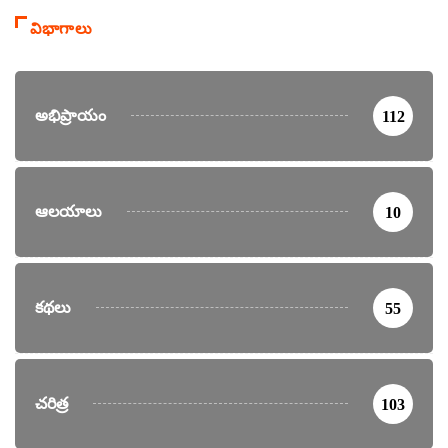
విభాగాలు
అభిప్రాయం
112
ఆలయాలు
10
కథలు
55
చరిత్ర
103