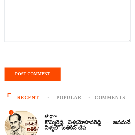
RECENT
POPULAR
COMMENTS
1
ప్రసిద్ధులు
కొమ్మిరెడ్డి విశ్వమోహనరెడ్డి – జనమనే
నీళ్ళలో బతికిన చేప