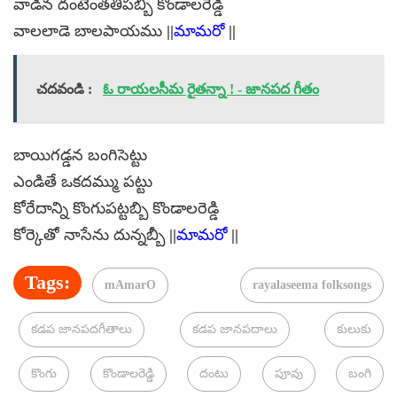
వాడిన దంటెంతతీపబ్బి కొండాలరెడ్డి
వాలలాడె బాలపాయము ||
మామరో
||
చదవండి :
ఓ రాయలసీమ రైతన్నా ! - జానపద గీతం
బాయిగడ్డన బంగిసెట్టు
ఎండితే ఒకదమ్ము పట్టు
కోరేదాన్ని కొంగుపట్టబ్బి కొండాలరెడ్డి
కోర్కెతో నాసేను దున్నబ్బీ ||
మామరో
||
Tags:
mAmarO
rayalaseema folksongs
కడప జానపదగీతాలు
కడప జానపదాలు
కులుకు
కొంగు
కొండాలరెడ్డి
దంటు
పూవు
బంగి