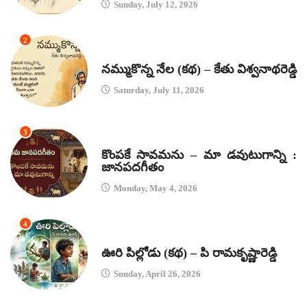
Sunday, July 12, 2026
2
కథలు
నమ్ముకొన్న నేల (కథ) – కేతు విశ్వనాథరెడ్డి
Saturday, July 11, 2026
3
జానపద గీతాలు
కొంపకే సావమను – మా డవుటుగాన్ని :
జానపదగీతం
Monday, May 4, 2026
4
కథలు
ఊరి పిల్లోడు (కథ) – పి రామకృష్ణారెడ్డి
Sunday, April 26, 2026