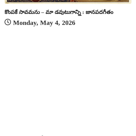
కొంపకే సావమను – మా డవుటుగాన్ని : జానపదగీతం
Monday, May 4, 2026
త