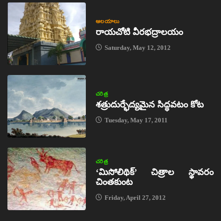
ఆలయాలు
రాయచోటి వీరభద్రాలయం
Saturday, May 12, 2012
చరిత్ర
శత్రుదుర్భేద్యమైన సిద్ధవటం కోట
Tuesday, May 17, 2011
చరిత్ర
‘మిసోలిథిక్‌’ చిత్రాల స్థావరం
చింతకుంట
Friday, April 27, 2012