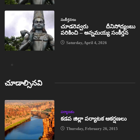
సంకీర్తనలు
చూడరెవ్వరు దీనిసోద్యంబు
పరికించి – అన్నమయ్య సంకీర్తన
Saturday, April 4, 2026
చూడాల్సినవి
పర్యాటకం
కడప జిల్లా పర్యాటక ఆకర్షణలు
Thursday, February 26, 2015