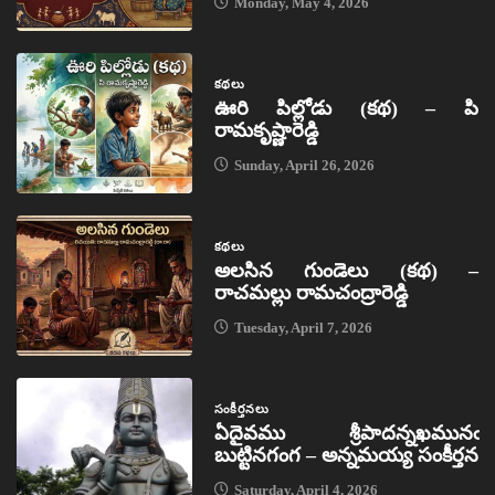
Monday, May 4, 2026
కథలు
ఊరి పిల్లోడు (కథ) – పి
రామకృష్ణారెడ్డి
Sunday, April 26, 2026
కథలు
అలసిన గుండెలు (కథ) –
రాచమల్లు రామచంద్రారెడ్డి
Tuesday, April 7, 2026
సంకీర్తనలు
ఏదైవము శ్రీపాదన్నఖమునఁ
బుట్టినగంగ – అన్నమయ్య సంకీర్తన
Saturday, April 4, 2026