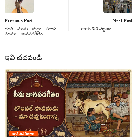
Previous Post
Next Post
దూరి సూడు దుర్గం సూడు
రాయచోటి పట్టణం
మామా – జానపదగీతం
ఇవీ చదవండి
జానపద గీతాలు