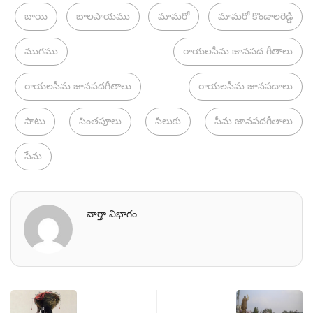
బాయి
బాలపాయము
మామరో
మామరో కొండాలరెడ్డి
ముగము
రాయలసీమ జానపద గీతాలు
రాయలసీమ జానపదగీతాలు
రాయలసీమ జానపదాలు
సాటు
సింతపూలు
సిలుకు
సీమ జానపదగీతాలు
సేను
వార్తా విభాగం