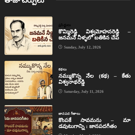
తాజా చేర్పులు
ప్రసిద్ధులు
కొమ్మిరెడ్డి విశ్వమోహనరెడ్డి –
జనమనే నీళ్ళలో బతికిన చేప
Sunday, July 12, 2026
కథలు
నమ్ముకొన్న నేల (కథ) – కేతు
విశ్వనాథరెడ్డి
Saturday, July 11, 2026
జానపద గీతాలు
కొంపకే సావమను – మా
డవుటుగాన్ని : జానపదగీతం