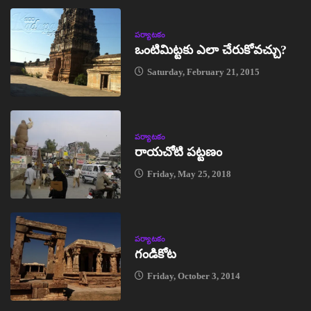
పర్యాటకం
ఒంటిమిట్టకు ఎలా చేరుకోవచ్చు?
Saturday, February 21, 2015
పర్యాటకం
రాయచోటి పట్టణం
Friday, May 25, 2018
పర్యాటకం
గండికోట
Friday, October 3, 2014