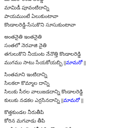
మామిడీ పూవంటిదాన్ని
పాయముంటే ఏలుకుంటావా
కొండాలరెడ్డి-సేసుకొని సూసుకుంటావా
అంతనైతి ఇంతనైతి
సంతలో నెరవాజి నైతి
తగులుకొని నీయంట నేనొత్తి కొండాలరెడ్డి
ముగము సాటు సేయకోయబ్బి ||
మామరో
||
సింతమాని ఇంటిదాన్ని
సిలకలా కొమ్మాల దాన్ని
సిలుకు సీరల వాలుజడదాన్ని కొండాలరెడ్డి
కులుకు నడకల ఎర్రసినదాన్ని ||
మామరో
||
కొత్తకుండల నీరుతీపి
కోరిన మగవాడు తీపి