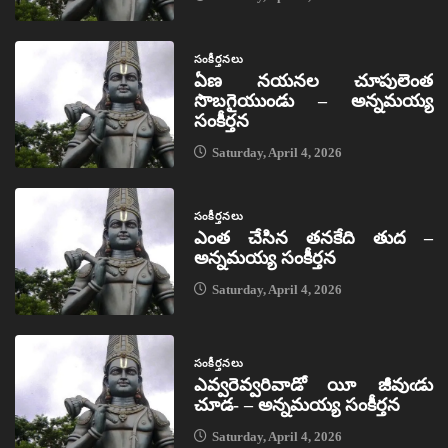
సంకీర్తనలు
ఏణ నయనల చూపులెంత
సొబగైయుండు – అన్నమయ్య
సంకీర్తన
Saturday, April 4, 2026
సంకీర్తనలు
ఎంత చేసిన తనకేది తుద –
అన్నమయ్య సంకీర్తన
Saturday, April 4, 2026
సంకీర్తనలు
ఎవ్వరెవ్వరివాడో యీ జీవుఁడు
చూడ- – అన్నమయ్య సంకీర్తన
Saturday, April 4, 2026