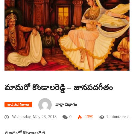
మామరో కొండాలరెడ్డి – జానపదగీతం
వార్తా విభాగం
జానపద గీతాలు
Wednesday, May 23, 2018
0
1359
1 minute read
మామరో కొండాలరెడ్డి