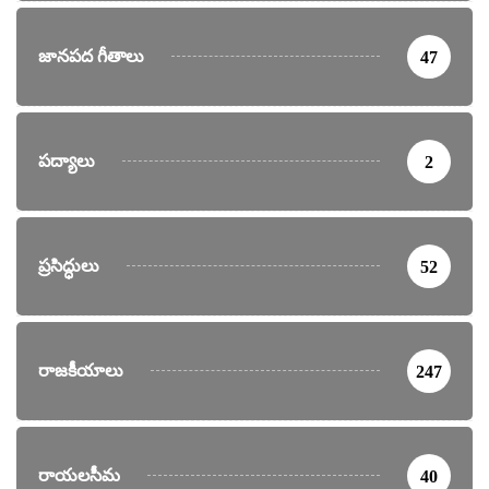
జానపద గీతాలు
47
పద్యాలు
2
ప్రసిద్ధులు
52
రాజకీయాలు
247
రాయలసీమ
40