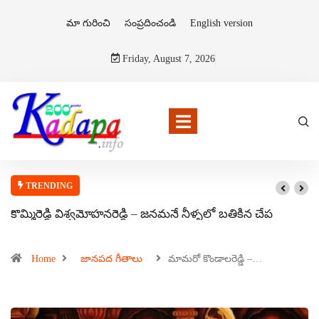
మా గురించి
సంప్రదించండి
English version
Friday, August 7, 2026
TRENDING
కొమ్మిరెడ్డి విశ్వమోహనరెడ్డి – జనమనే నీళ్ళలో బతికిన చేప
Home
జానపద గీతాలు
మామరో కొండాలరెడ్డి –…