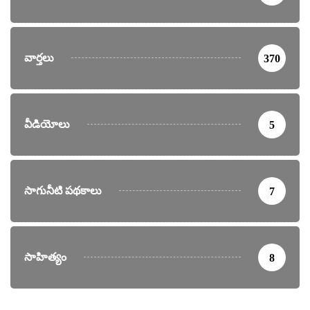
వార్తలు
370
వీడియోలు
5
సాగునీటి పథకాలు
7
సాహిత్యం
8