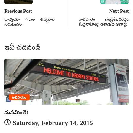
Previous Post
Next Post
దాల్మియా గనుల తవ్వకాల
రాచపాలెం చంద్రశేఖరరెడ్డికి
నిలుపుదల
కేంద్రసాహిత్య అకాడెమీ అవార్డు
ఇవీ చదవండి
అభిప్రాయం
మనమింతే!
Saturday, February 14, 2015