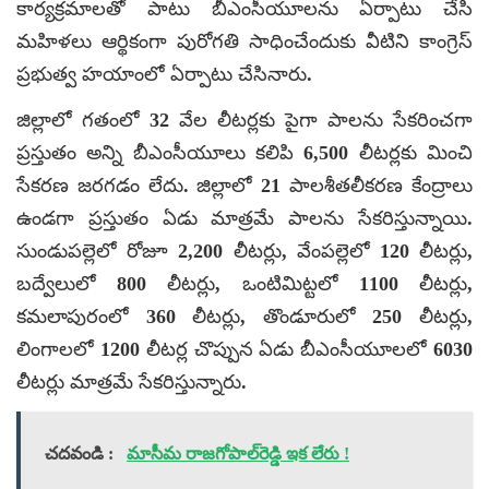
కార్యక్రమాలతో పాటు బీఎంసీయూలను ఏర్పాటు చేసి
మహిళలు ఆర్థికంగా పురోగతి సాధించేందుకు వీటిని కాంగ్రెస్
ప్రభుత్వ హయాంలో ఏర్పాటు చేసినారు.
జిల్లాలో గతంలో 32 వేల లీటర్లకు పైగా పాలను సేకరించగా
ప్రస్తుతం అన్ని బీఎంసీయూలు కలిపి 6,500 లీటర్లకు మించి
సేకరణ జరగడం లేదు. జిల్లాలో 21 పాలశీతలీకరణ కేంద్రాలు
ఉండగా ప్రస్తుతం ఏడు మాత్రమే పాలను సేకరిస్తున్నాయి.
సుండుపల్లెలో రోజూ 2,200 లీటర్లు, వేంపల్లెలో 120 లీటర్లు,
బద్వేలులో 800 లీటర్లు, ఒంటిమిట్టలో 1100 లీటర్లు,
కమలాపురంలో 360 లీటర్లు, తొండూరులో 250 లీటర్లు,
లింగాలలో 1200 లీటర్ల చొప్పున ఏడు బీఎంసీయూలలో 6030
లీటర్లు మాత్రమే సేకరిస్తున్నారు.
చదవండి :
మాసీమ రాజగోపాల్‌రెడ్డి ఇక లేరు !