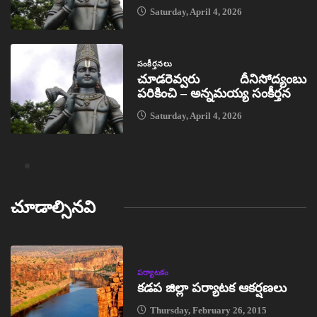
Saturday, April 4, 2026
సంకీర్తనలు
చూడరెవ్వరు దీనిసోద్యంబు
పరికించి – అన్నమయ్య సంకీర్తన
Saturday, April 4, 2026
చూడాల్సినవి
పర్యాటకం
కడప జిల్లా పర్యాటక ఆకర్షణలు
Thursday, February 26, 2015