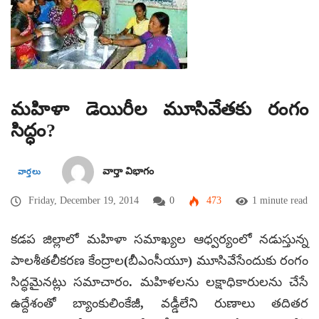
మహిళా డెయిరీల మూసివేతకు రంగం
సిద్ధం?
వార్తా విభాగం
వార్తలు
Friday, December 19, 2014
0
473
1 minute read
కడప జిల్లాలో మహిళా సమాఖ్యల ఆధ్వర్యంలో నడుస్తున్న
పాలశీతలీకరణ కేంద్రాల(బీఎంసీయూ) మూసివేసేందుకు రంగం
సిద్ధమైనట్లు సమాచారం. మహిళలను లక్షాధికారులను చేసే
ఉద్దేశంతో బ్యాంకులింకేజీ, వడ్డీలేని రుణాలు తదితర