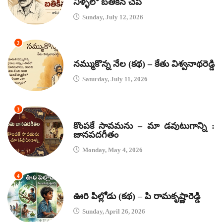
నీళ్ళలో బతికిన చేప
Sunday, July 12, 2026
2
కథలు
నమ్ముకొన్న నేల (కథ) – కేతు విశ్వనాథరెడ్డి
Saturday, July 11, 2026
3
జానపద గీతాలు
కొంపకే సావమను – మా డవుటుగాన్ని :
జానపదగీతం
Monday, May 4, 2026
4
కథలు
ఊరి పిల్లోడు (కథ) – పి రామకృష్ణారెడ్డి
Sunday, April 26, 2026