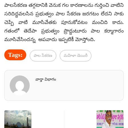
పాలసేకరణ తగ్గటానికి వెనుక గల కారణాలను గుర్తించి వాటిని
సరిదిద్దవలసిన ప్రభుత్వం పాల సేకరణ జరగటం లేదని సాకు
చెప్పి వాటి మూసివేతకు పూనుకోవటం మంచిది కాదు.
గతంలో తెదేపా ప్రభుత్వం ప్రొద్దుటూరు పాల కర్మాగారం
మూసివేసిందన్న అపవాదు ఇప్పటికీ మోస్తోంది.
Tags:
పాల సేకరణ
మహిళా డెయిరీ
వార్తా విభాగం