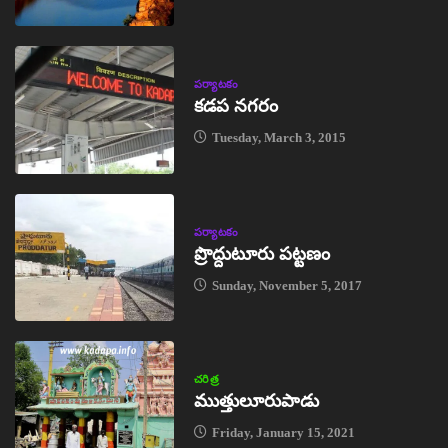
పర్యాటకం
కడప నగరం
Tuesday, March 3, 2015
పర్యాటకం
ప్రొద్దుటూరు పట్టణం
Sunday, November 5, 2017
చరిత్ర
ముత్తులూరుపాడు
Friday, January 15, 2021