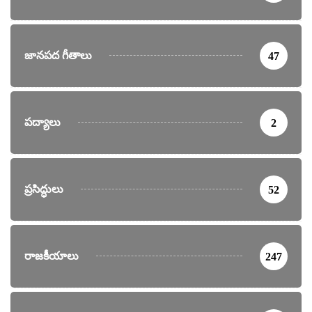
జానపద గీతాలు
47
పద్యాలు
2
ప్రసిద్ధులు
52
రాజకీయాలు
247