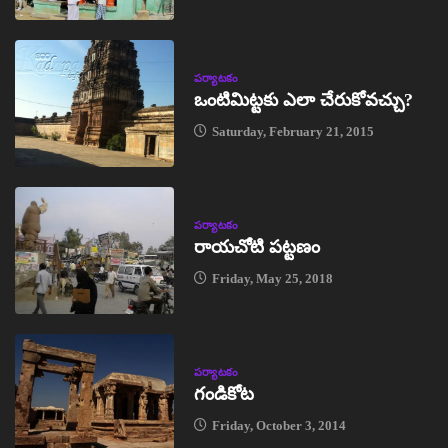
పర్యాటకం
ఒంటిమిట్టకు ఎలా చేరుకోవచ్చు?
Saturday, February 21, 2015
పర్యాటకం
రాయచోటి పట్టణం
Friday, May 25, 2018
పర్యాటకం
గండికోట
Friday, October 3, 2014