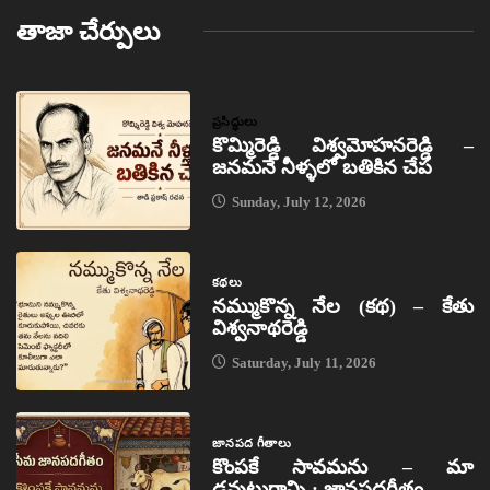
తాజా చేర్పులు
ప్రసిద్ధులు
కొమ్మిరెడ్డి విశ్వమోహనరెడ్డి –
జనమనే నీళ్ళలో బతికిన చేప
Sunday, July 12, 2026
కథలు
నమ్ముకొన్న నేల (కథ) – కేతు
విశ్వనాథరెడ్డి
Saturday, July 11, 2026
జానపద గీతాలు
కొంపకే సావమను – మా
డవుటుగాన్ని : జానపదగీతం