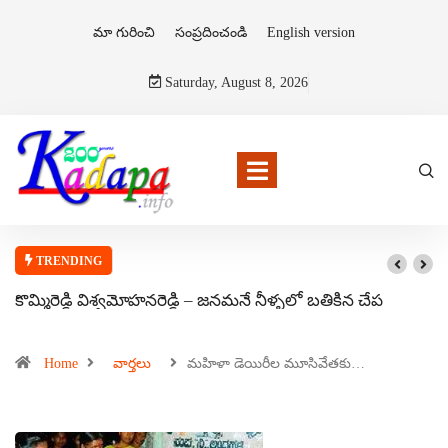
మా గురించి
సంప్రదించండి
English version
Saturday, August 8, 2026
TRENDING
కొమ్మిరెడ్డి విశ్వమోహనరెడ్డి – జనమనే నీళ్ళలో బతికిన చేప
Home
వార్తలు
మహిళా డెయిరీల మూసివేతకు…