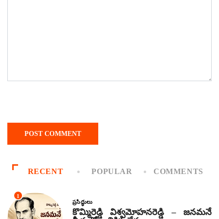
RECENT
POPULAR
COMMENTS
1
ప్రసిద్ధులు
కొమ్మిరెడ్డి విశ్వమోహనరెడ్డి – జనమనే