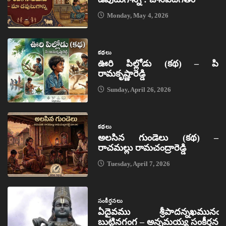
Monday, May 4, 2026
కథలు
ఊరి పిల్లోడు (కథ) – పి
రామకృష్ణారెడ్డి
Sunday, April 26, 2026
కథలు
అలసిన గుండెలు (కథ) –
రాచమల్లు రామచంద్రారెడ్డి
Tuesday, April 7, 2026
సంకీర్తనలు
ఏదైవము శ్రీపాదన్నఖమునఁ
బుట్టినగంగ – అన్నమయ్య సంకీర్తన