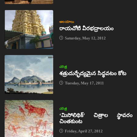
ఆలయాలు
రాయచోటి వీరభద్రాలయం
Saturday, May 12, 2012
చరిత్ర
శత్రుదుర్భేద్యమైన సిద్ధవటం కోట
Tuesday, May 17, 2011
చరిత్ర
‘మిసోలిథిక్‌’ చిత్రాల స్థావరం
చింతకుంట
Friday, April 27, 2012