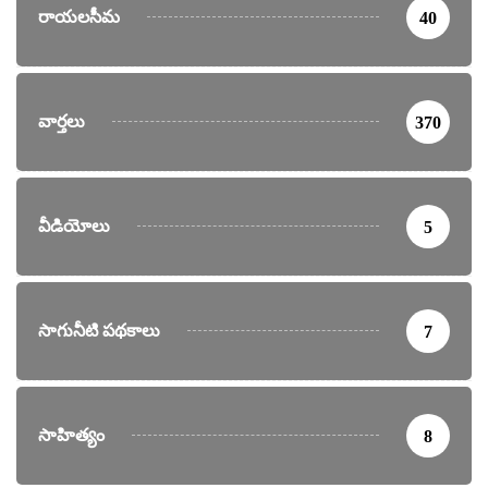
రాయలసీమ
40
వార్తలు
370
వీడియోలు
5
సాగునీటి పథకాలు
7
సాహిత్యం
8