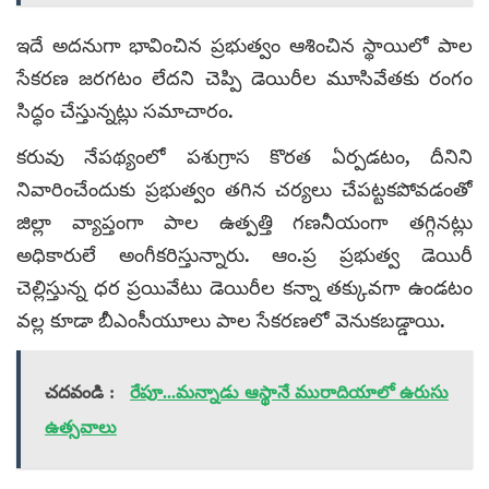
ఇదే అదనుగా భావించిన ప్రభుత్వం ఆశించిన స్థాయిలో పాల
సేకరణ జరగటం లేదని చెప్పి డెయిరీల మూసివేతకు రంగం
సిద్ధం చేస్తున్నట్లు సమాచారం.
కరువు నేపథ్యంలో పశుగ్రాస కొరత ఏర్పడటం, దీనిని
నివారించేందుకు ప్రభుత్వం తగిన చర్యలు చేపట్టకపోవడంతో
జిల్లా వ్యాప్తంగా పాల ఉత్పత్తి గణనీయంగా తగ్గినట్లు
అధికారులే అంగీకరిస్తున్నారు. ఆం.ప్ర ప్రభుత్వ డెయిరీ
చెల్లిస్తున్న ధర ప్రయివేటు డెయిరీల కన్నా తక్కువగా ఉండటం
వల్ల కూడా బీఎంసీయూలు పాల సేకరణలో వెనుకబడ్డాయి.
చదవండి :
రేపూ...మన్నాడు ఆస్థానే మురాదియాలో ఉరుసు
ఉత్సవాలు