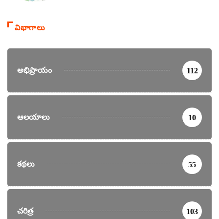
విభాగాలు
అభిప్రాయం
112
ఆలయాలు
10
కథలు
55
చరిత్ర
103