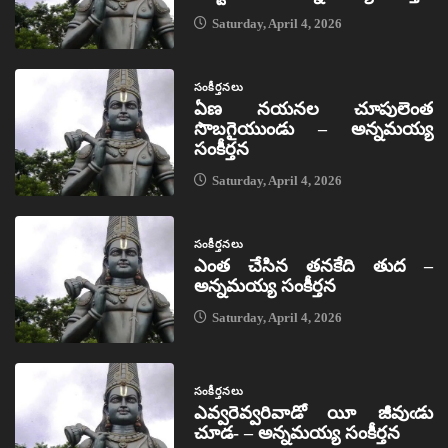
Saturday, April 4, 2026
సంకీర్తనలు
ఏణ నయనల చూపులెంత
సొబగైయుండు – అన్నమయ్య
సంకీర్తన
Saturday, April 4, 2026
సంకీర్తనలు
ఎంత చేసిన తనకేది తుద –
అన్నమయ్య సంకీర్తన
Saturday, April 4, 2026
సంకీర్తనలు
ఎవ్వరెవ్వరివాడో యీ జీవుఁడు
చూడ- – అన్నమయ్య సంకీర్తన