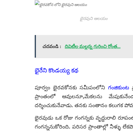
భైరవుని ఆలయం
చదవండి :
దివిటీల మల్లన్న గురించి రోంత...
భైరేని కొండయ్య కథ
పూర్వం భైరవకోనకు సమీపంలోని
గంజికుంట
ప
ప్రాంతంలో ఆవులనూ,మేకలను మేపుకునేందు
దర్శించుకునేవాడు. తనకు సంతానం కలుగక పోవ
భైరవుడు ఒక రోజు గంగన్నకు వృద్దురాలి రూపంలో
గంగన్ననుకోరింది. పరిసర ప్రాంతాల్లో నీళ్ళు లే