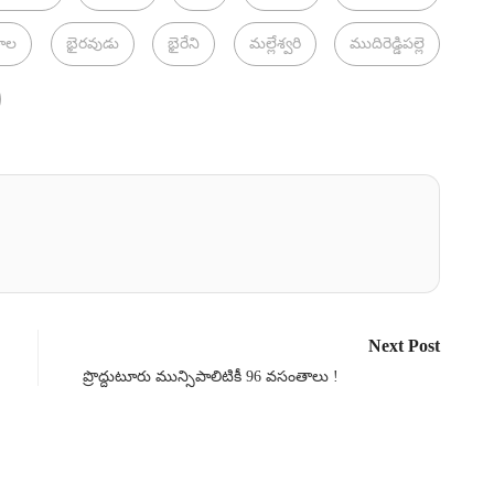
ణాల
భైరవుడు
భైరేని
మల్లేశ్వరి
ముదిరెడ్డిపల్లె
Next Post
ప్రొద్దుటూరు మున్సిపాలిటికీ 96 వసంతాలు !