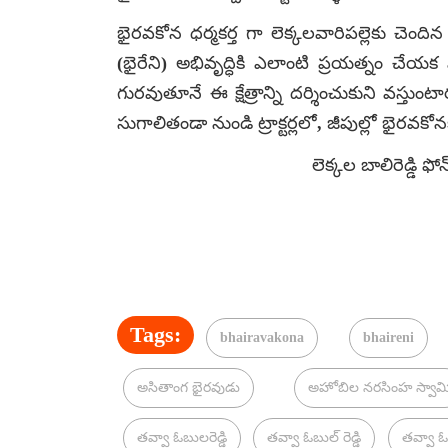
భైరవకోన ధర్మకర్త గా లెక్కలవారిపల్లెకు చెందిన
(భైరేని) అభివృద్ధికి ఎలాంటి ప్రయత్నం చే
గురవుతూనే ఈ క్షేత్రాన్ని దర్శించుకుని వస
సుగాలితండా నుండి ట్రాక్టర్లలో, జీపుల్లో భైరవకో
లెక్కల బాలిరెడ్డి 
Tags:
bhairavakona
bhaireni
అసితాంగ భైరవుడు
అహోబిల నరసింహ స్వామ
తవ్వా ఓబులరెడ్డి
తవ్వా ఓబుల్ రెడ్డి
తవ్వా ఓబు