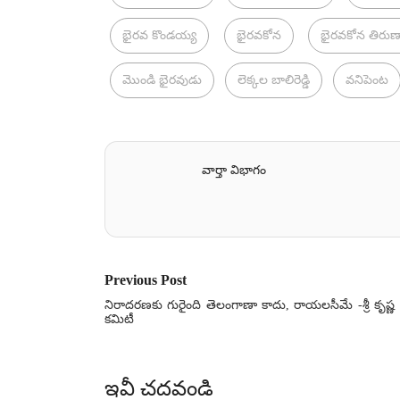
భైరవ కొండయ్య
భైరవకోన
భైరవకోన తిరు
మొండి భైరవుడు
లెక్కల బాలిరెడ్డి
వనిపెంట
వార్తా విభాగం
Previous Post
నిరాదరణకు గురైంది తెలంగాణా కాదు, రాయలసీమే -శ్రీ కృష్ణ
కమిటీ
ఇవీ చదవండి