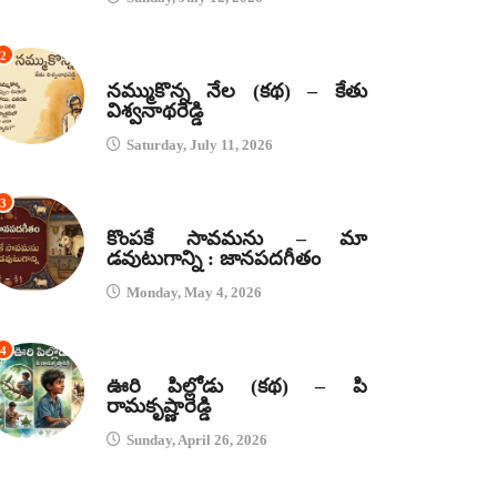
2
కథలు
నమ్ముకొన్న నేల (కథ) – కేతు
విశ్వనాథరెడ్డి
Saturday, July 11, 2026
3
జానపద గీతాలు
కొంపకే సావమను – మా
డవుటుగాన్ని : జానపదగీతం
Monday, May 4, 2026
4
కథలు
ఊరి పిల్లోడు (కథ) – పి
రామకృష్ణారెడ్డి
Sunday, April 26, 2026