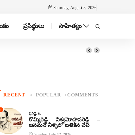
Saturday, August 8, 2026
ాటకం
ప్రసిద్ధులు
సాహిత్యం
RECENT
POPULAR
COMMENTS
1
ప్రసిద్ధులు
కొమ్మిరెడ్డి విశ్వమోహనరెడ్డి –
జనమనే నీళ్ళలో బతికిన చేప
Sunday, July 12, 2026