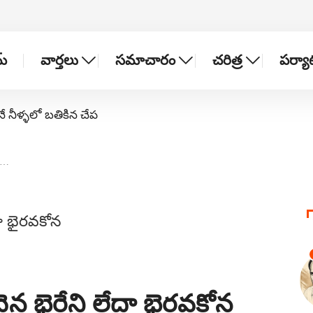
్
వార్తలు
సమాచారం
చరిత్ర
పర్య
నే నీళ్ళలో బతికిన చేప
న…
ైన భైరేని లేదా భైరవకోన