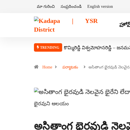
మా గురించి
సంప్రదించండి
English version
హోమ
కొమ్మిరెడ్డి విశ్వమోహనరెడ్డి – జనమ
TRENDING
Home
పర్యాటకం
అసితాంగ భైరవుడి నెలవై
భైరవుని ఆలయం
అసితాంగ భైరవుడి నెలవ