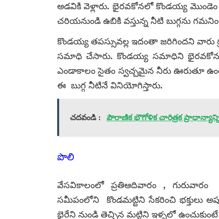
అడవికి వెళ్లారు. భైరవకోనలో కొండయ్య మొండె
చరియనుండి ఉబికి వస్తున్న నీటి బుగ్గను గమని
కొండయ్య తపస్సువల్ల ఇదంతా జరిగిందని వారు 
సమాధి చేసారు. కొండయ్య సమాధిని భైరవకోనలో
ఎండాకాలం సైతం స్వచ్చమైన నీరు ఊరుతూ ఉంటుంది
ఈ బుగ్గ నీటినే వినియోగిస్తారు.
చదవండి :
పౌరాణిక భౌగోళిక చారిత్రక ప్రాధాన్యాన్
పొలి
వేసవికాలంలో ప్రతిఆదివారం , గురువార
సమీపంలోని కొండమట్టిని సేకరించి భక్తులు అ
భైరేని నుండి తెచ్చిన మట్టిని ఇళ్ళలో ఉంచుకుంటే