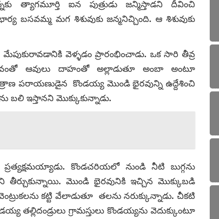
నకు త్యాగమూర్తి ఐన పుత్రుడు జన్మిస్తాడని దీవించి
్య బసవమ్మ మగ శిశువుకు జన్మనిచ్చింది. ఆ శిశువుకు
మేపుకురావడానికి వెళ్ళడం ప్రారంభించాడు. ఒక సారి తీవ్ర
్కపోవంతో ఆవులు దాహంతో అల్లాడుతూ అంబా అంటూ
 త్రాణ పరాయణుడైన కొండయ్య మొండి భైరవున్ని ఉద్దేశించి
లను బలి ఇస్తానని మొక్కుకున్నాడు.
ప్రత్యక్షమయ్యాడు. కొండచరియలో నుండి నీటి బుగ్గను
ని తీర్చుకున్నాయి. మొండి భైరవునికి ఇచ్చిన మొక్కుబడి
ెంట్రుకలను కట్టి వేలాడుతూ తలను నరుక్కున్నాడు. చీకటి
య్య తల్లిదండ్రులు గ్రామస్తులు కొండయ్యను వెదుక్కుంటూ