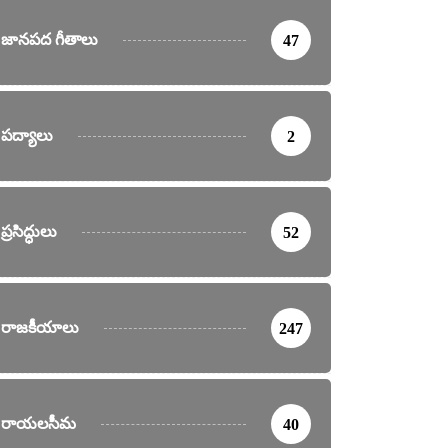
జానపద గీతాలు
47
పద్యాలు
2
ప్రసిద్ధులు
52
రాజకీయాలు
247
రాయలసీమ
40