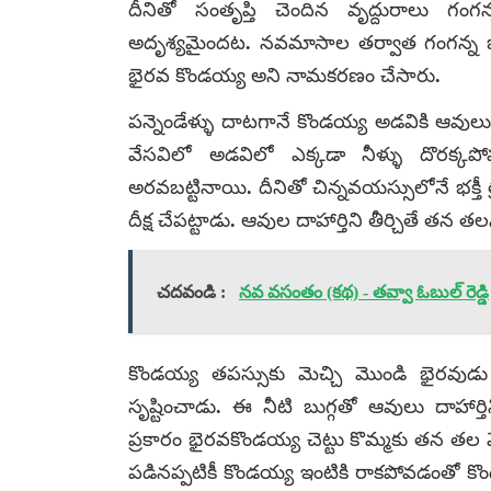
దీనితో సంతృప్తి చెందిన వృద్దురాలు గంగన్
అదృశ్యమైందట. నవమాసాల తర్వాత గంగన్న భార
భైరవ కొండయ్య అని నామకరణం చేసారు.
పన్నెండేళ్ళు దాటగానే కొండయ్య అడవికి ఆవులు 
వేసవిలో అడవిలో ఎక్కడా నీళ్ళు దొరక
అరవబట్టినాయి. దీనితో చిన్నవయస్సులోనే భక్తీ
దీక్ష చేపట్టాడు. ఆవుల దాహార్తిని తీర్చితే తన త
చదవండి :
నవ వసంతం (కథ) - తవ్వా ఓబుల్ రెడ్డి
కొండయ్య తపస్సుకు మెచ్చి మొండి భైరవుడు 
సృష్టించాడు. ఈ నీటి బుగ్గతో ఆవులు దాహార్తి
ప్రకారం భైరవకొండయ్య చెట్టు కొమ్మకు తన తల వ
పడినప్పటికీ కొండయ్య ఇంటికి రాకపోవడంతో కొండ