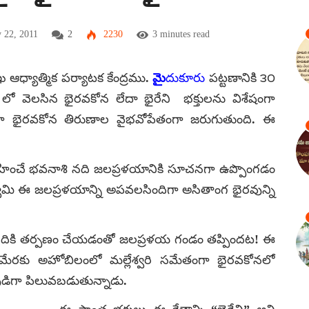
 22, 2011
2
2230
3 minutes read
ఖ ఆధ్యాత్మిక పర్యాటక కేంద్రము.
మై
దుకూరు
పట్టణానికి ౩౦
లో వెలసిన భైరవకోన లేదా భైరేని భక్తులను విశేషంగా
ర్భంగా భైరవకోన తిరుణాల వైభవోపేతంగా జరుగుతుంది. ఈ
ించే భవనాశి నది జలప్రళయానికి సూచనగా ఉప్పొంగడం
మి ఈ జలప్రళయాన్ని అపవలసిందిగా అసితాంగ భైరవున్ని
నదికి తర్పణం చేయడంతో జలప్రళయ గండం తప్పిందట! ఈ
ేరకు అహోబిలంలో మల్లేశ్వరి సమేతంగా భైరవకోనలో
ుడిగా పిలువబడుతున్నాడు.