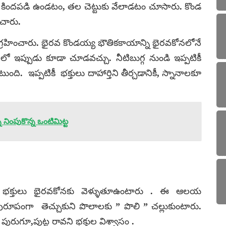
ం కిందపడి ఉండటం, తల చెట్టుకు వేలాడటం చూసారు. కొండ
ంచారు.
గ్రహించారు. భైరవ కొండయ్య భౌతికకాయాన్ని భైరవకోనలోనే
 ఇప్పుడు కూడా చూడవచ్చు. నీటిబుగ్గ నుండి ఇప్పటికీ
. ఇప్పటికీ భక్తులు దాహార్తిని తీర్చడానికీ, స్నానాలకూ
ని నింపుకొన్న ఒంటిమిట్ట
ం భక్తులు భైరవకోనకు వెళ్ళుతూఉంటారు . ఈ ఆలయ
పురూపంగా తెచ్చుకుని పొలాలకు ” పొలి ” చల్లుకుంటారు.
 పురుగూ,పుట్ట రావని భక్తుల విశ్వాసం .