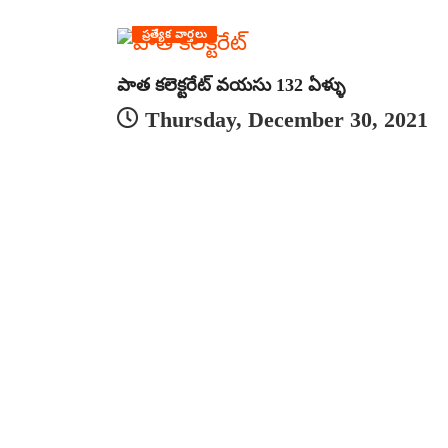
ప్రత్యేక వార్తలు
పాత కలెక్టరేట్ వయసు 132 ఏళ్ళు
Thursday, December 30, 2021