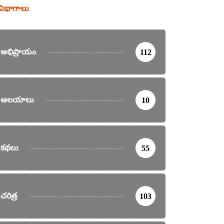
విభాగాలు
అభిప్రాయం
112
ఆలయాలు
10
కథలు
55
చరిత్ర
103