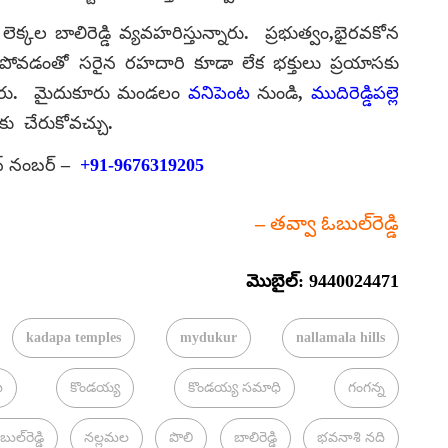
 లెక్కల బాలిరెడ్డి వ్యవహరిస్తున్నారు. ప్రభుత్వం,భైరవకోన
యక పోవడంతో సరైన రహదారి కూడా లేక భక్తులు ప్రయాసకు
్తుంటారు. మైదుకూరు మండలం
వనిపెంట
నుండి,
ముదిరెడ్డిపల్లె
నకు చేరుకోవచ్చు.
ఫోన్ నంబర్ –
+91-9676319205
–
తవ్వా ఓబుల్‌రెడ్డి
మొబైల్: 9440024471
kadapa temples
mydukur
nallamala hills
ి
కొండయ్య
కొండయ్య సమాధి
గంగన్న
ల్‌రెడ్డి
నల్లమల
పొలి
బాలిరెడ్డి
భవనాశి నది