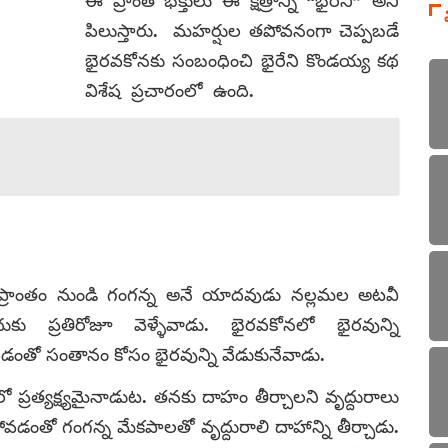
ఈ ప్రాంత భక్తులు ఈ క్షేత్రాన్ని “భైరేని” అని
పిలుస్తారు. మహర్షుల తపోవనంగా చెప్పబడే
భైరవకోనకు సంబంధించి భైరేని కొండయ్య కథ
విశేష ప్రచారంలో ఉంది.
్రాంతం నుండి గంగన్న అనే యాదవుడు నల్లమల అటవీ
కు ప్రతిరోజూ వెళ్ళేవాడు. భైరవకోనలో భైరవున్ని
డంతో సంతానం కోసం భైరవున్ని వేడుకునేవాడు.
 ప్రత్యక్ష్యమైనాడుట. తనకు దాహం తీర్చాలని వృద్దురాలు
కపోవడంతో గంగన్న మేకపాలతో వృద్దురాలి దాహాన్ని తీర్చాడు.