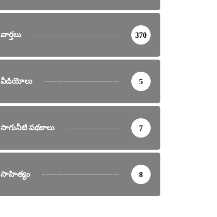
వార్తలు
370
వీడియోలు
5
సాగునీటి పథకాలు
7
సాహిత్యం
8