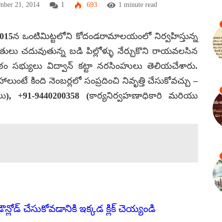
mber 21, 2014
1
693
1 minute read
 2015న ఒంటిమిట్టలోని కోదండరామాలయంలో నిర్వహిస్తున్న
తులు చదువుతున్న బడి పిల్లోళ్ళు నేర్చుకొని రాయవలసిన
ం సభ్యులు విద్వాన్ కట్టా నరసింహులు తెలియచేశారు.
ుంటే కింది నెంబర్లలో సంప్రదించి నివృత్తి చేసుకోవచ్చు –
లు), +91-9440200358 (కార్యనిర్వహణాధికారి మరియు
లోడ్ చేసుకోవడానికి ఇక్కడ క్లిక్ చెయ్యండి