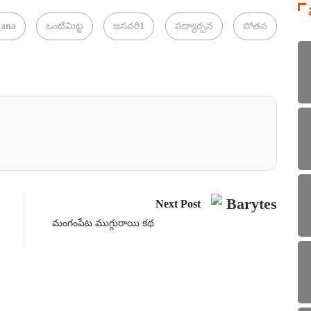
hana
ఒంటిమిట్ట
జనవరి1
పద్యార్చన
పోతన
Next Post
మంగంపేట ముగ్గురాయి కథ