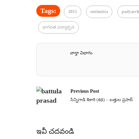
Tags:
2015
ontimitta
padyarc
భాగవత పద్యార్చన
వార్తా విభాగం
Previous Post
సిన్నిగాడి శికారి (కథ) – బత్తుల ప్రసాద్
ఇవీ చదవండి