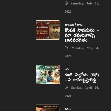
Saturday, July 11,
2026
జానపద గీతాలు
కొంపకే సావమను –
మా డవుటుగాన్ని :
జానపదగీతం
Monday, May 4,
2026
కథలు
ఊరి పిల్లోడు (కథ)
– పి రామకృష్ణారెడ్డి
Sunday, April 26,
2026
కథలు