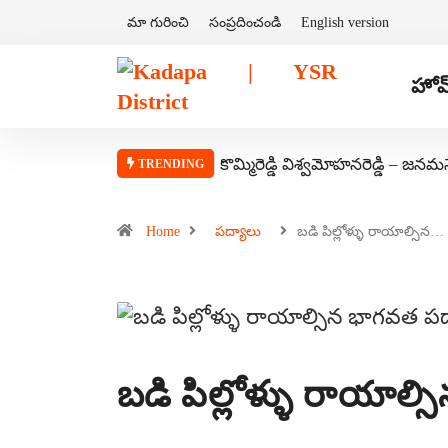
మా గురించి
సంప్రదించండి
English version
హోమ
కొమ్మిరెడ్డి విశ్వమోహనరెడ్డి – జనమ
TRENDING
Home
పద్యాలు
బడి పిల్లోళ్ళు రాయాల్సిన…
బడి పిల్లోళ్ళు రాయాల్