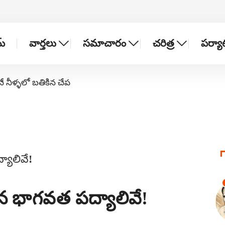
్
వార్తలు
సమాచారం
చరిత్ర
పర్య
నే నీళ్ళలో బతికిన చేప
సిన భాగవత పద్యాలివే!