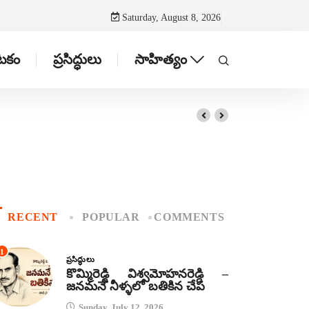
Saturday, August 8, 2026
ాటకం
ప్రసిద్ధులు
సాహిత్యం
RECENT
POPULAR
COMMENTS
1
ప్రసిద్ధులు
కొమ్మిరెడ్డి విశ్వమోహనరెడ్డి –
జనమనే నీళ్ళలో బతికిన చేప
Sunday, July 12, 2026