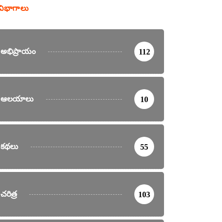
విభాగాలు
అభిప్రాయం
112
ఆలయాలు
10
కథలు
55
చరిత్ర
103