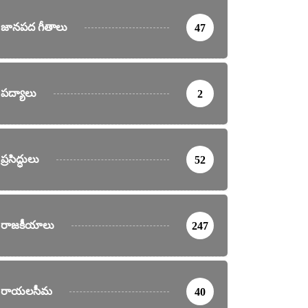
మయ్య సంకీర్తనలు
ఒంటిమిట్ట సంకీర్తనలు
జానపద గీతాలు
47
నే కానవద్దా – అన్నమయ్య సంకీర్తన
nday, June 3, 2019
పద్యాలు
2
ప్రసిద్ధులు
52
రాజకీయాలు
247
రాయలసీమ
40