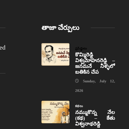
తాజా చేర్పులు
ed
ప్రసిద్ధులు
కొమ్మిరెడ్డి
విశ్వమోహనరెడ్డి –
జనమనే నీళ్ళలో
బతికిన చేప
Sunday, July 12,
2026
కథలు
నమ్ముకొన్న నేల
(కథ) – కేతు
విశ్వనాథరెడ్డి