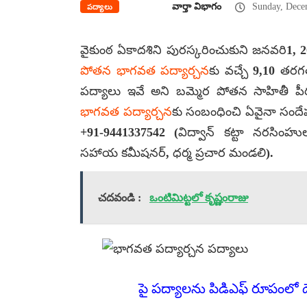
వార్తా విభాగం
Sunday, Dece
పద్యాలు
వైకుంఠ ఏకాదశిని పురస్కరించుకుని జనవరి1,
పోతన భాగవత పద్యార్చన
కు వచ్చే 9,10 తరగ
పద్యాలు ఇవే అని బమ్మెర పోతన సాహితీ పీఠ
భాగవత పద్యార్చన
కు సంబంధించి ఏవైనా సందేహాల
+91-9441337542 (విద్వాన్ కట్టా నరసింహు
సహాయ కమీషనర్, ధర్మ ప్రచార మండలి).
చదవండి :
ఒంటిమిట్టలో కృష్ణంరాజు
పై పద్యాలను పిడిఎఫ్ రూపంలో డౌన్