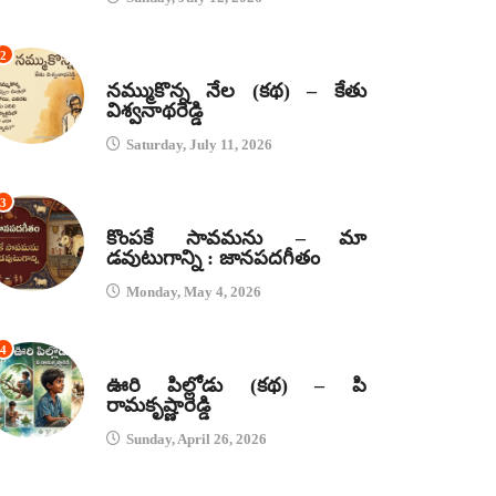
2
కథలు
నమ్ముకొన్న నేల (కథ) – కేతు
విశ్వనాథరెడ్డి
Saturday, July 11, 2026
3
జానపద గీతాలు
కొంపకే సావమను – మా
డవుటుగాన్ని : జానపదగీతం
Monday, May 4, 2026
4
కథలు
ఊరి పిల్లోడు (కథ) – పి
రామకృష్ణారెడ్డి
Sunday, April 26, 2026