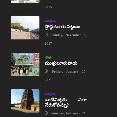
2015
పర్యాటకం
ప్రొద్దుటూరు పట్టణం
Sunday, November 5,
2017
చరిత్ర
ముత్తులూరుపాడు
Friday, January 15,
2021
పర్యాటకం
ఒంటిమిట్టకు ఎలా
చేరుకోవచ్చు?
Saturday, February 21,