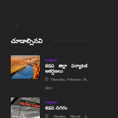
చూడాల్సినవి
పర్యాటకం
కడప జిల్లా పర్యాటక
ఆకర్షణలు
Thursday, February 26,
2015
పర్యాటకం
కడప నగరం
Tuesday, March 3,