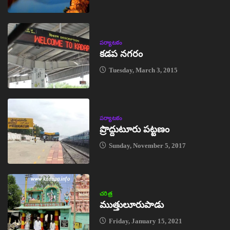
పర్యాటకం
కడప నగరం
Tuesday, March 3, 2015
పర్యాటకం
ప్రొద్దుటూరు పట్టణం
Sunday, November 5, 2017
చరిత్ర
ముత్తులూరుపాడు
Friday, January 15, 2021