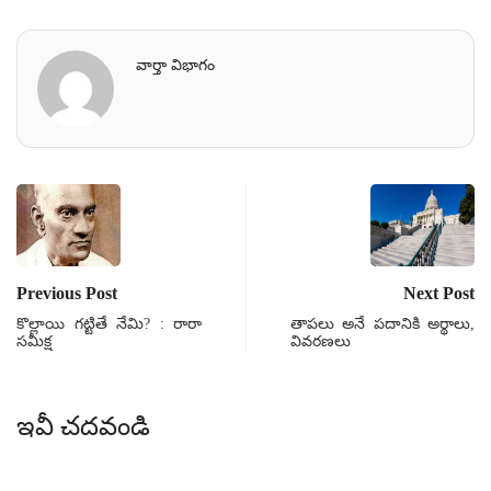
వార్తా విభాగం
Previous Post
Next Post
కొల్లాయి గట్టితే నేమి? : రారా
తాపలు అనే పదానికి అర్థాలు,
సమీక్ష
వివరణలు
ఇవీ చదవండి