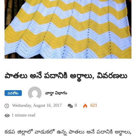
పాతలు అనే పదానికి అర్థాలు, వివరణలు
వార్తా విభాగం
పదకోశం
Wednesday, August 16, 2017
0
623
1 minute read
కడప జిల్లాలో వాడుకలో ఉన్న పాతలు అనే పదానికి అర్థాలు,