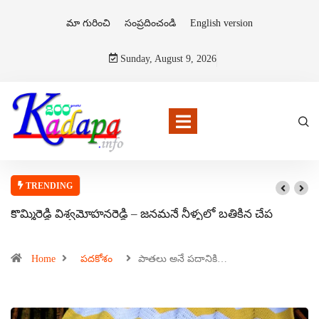
మా గురించి
సంప్రదించండి
English version
Sunday, August 9, 2026
TRENDING
కొమ్మిరెడ్డి విశ్వమోహనరెడ్డి – జనమనే నీళ్ళలో బతికిన చేప
Home
పదకోశం
పాతలు అనే పదానికి…