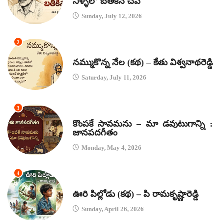
నీళ్ళలో బతికిన చేప
Sunday, July 12, 2026
2
కథలు
నమ్ముకొన్న నేల (కథ) – కేతు విశ్వనాథరెడ్డి
Saturday, July 11, 2026
3
జానపద గీతాలు
కొంపకే సావమను – మా డవుటుగాన్ని :
జానపదగీతం
Monday, May 4, 2026
4
కథలు
ఊరి పిల్లోడు (కథ) – పి రామకృష్ణారెడ్డి
Sunday, April 26, 2026