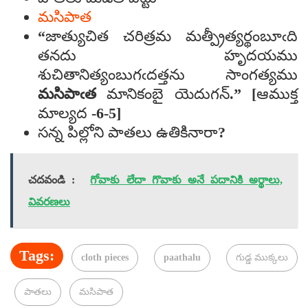
మసిపాత
“జాత్యుచిత చరిత్రమ మత్ప్రీత్యర్థంబూఁది
తనదు హృదయము
శుచితానిత్యంబుగఁదత్తను సాంగత్యము
మసిపాఁత
మానికంబై యెదుగన్‌.” [ఆముక్త
మాల్యద -6-5]
సన్న పిల్లోని పాతలు ఉతికినారా?
చదవండి :
గోవాకు లేదా గొవాకు అనే పదానికి అర్థాలు,
వివరణలు
Tags:
cloth pieces
paathalu
గుడ్డ ముక్కలు
పాతలు
మసిపాత