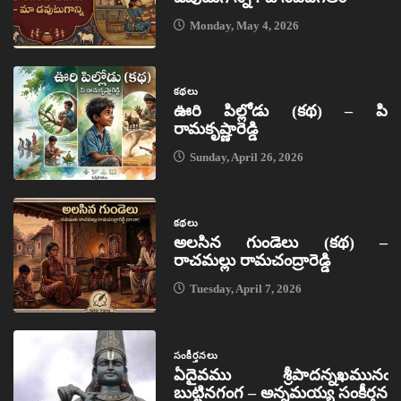
Monday, May 4, 2026
కథలు
ఊరి పిల్లోడు (కథ) – పి
రామకృష్ణారెడ్డి
Sunday, April 26, 2026
కథలు
అలసిన గుండెలు (కథ) –
రాచమల్లు రామచంద్రారెడ్డి
Tuesday, April 7, 2026
సంకీర్తనలు
ఏదైవము శ్రీపాదన్నఖమునఁ
బుట్టినగంగ – అన్నమయ్య సంకీర్తన