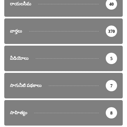
రాయలసీమ
40
వార్తలు
370
వీడియోలు
5
సాగునీటి పథకాలు
7
సాహిత్యం
8