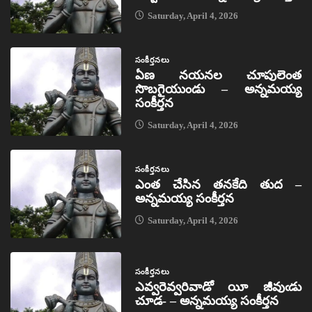
Saturday, April 4, 2026
సంకీర్తనలు
ఏణ నయనల చూపులెంత
సొబగైయుండు – అన్నమయ్య
సంకీర్తన
Saturday, April 4, 2026
సంకీర్తనలు
ఎంత చేసిన తనకేది తుద –
అన్నమయ్య సంకీర్తన
Saturday, April 4, 2026
సంకీర్తనలు
ఎవ్వరెవ్వరివాడో యీ జీవుఁడు
చూడ- – అన్నమయ్య సంకీర్తన