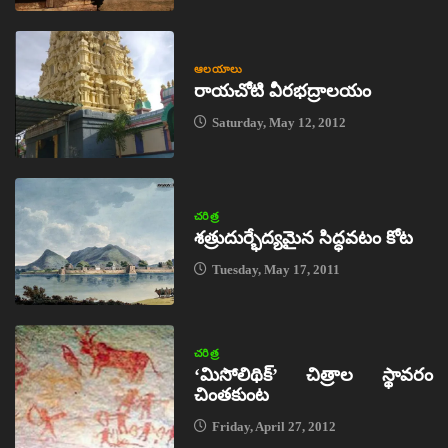
ఆలయాలు
రాయచోటి వీరభద్రాలయం
Saturday, May 12, 2012
చరిత్ర
శత్రుదుర్భేద్యమైన సిద్ధవటం కోట
Tuesday, May 17, 2011
చరిత్ర
‘మిసోలిథిక్‌’ చిత్రాల స్థావరం
చింతకుంట
Friday, April 27, 2012