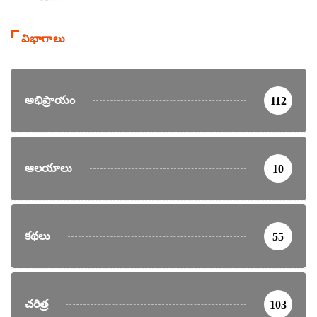
విభాగాలు
అభిప్రాయం
112
ఆలయాలు
10
కథలు
55
చరిత్ర
103