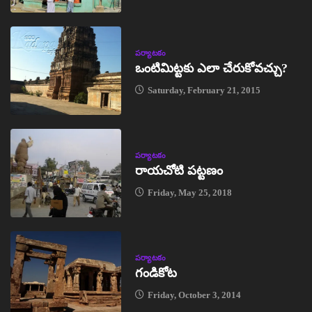
పర్యాటకం
ఒంటిమిట్టకు ఎలా చేరుకోవచ్చు?
Saturday, February 21, 2015
పర్యాటకం
రాయచోటి పట్టణం
Friday, May 25, 2018
పర్యాటకం
గండికోట
Friday, October 3, 2014