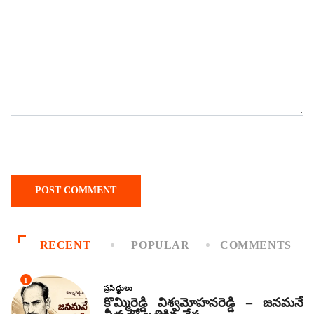
RECENT
POPULAR
COMMENTS
1
ప్రసిద్ధులు
కొమ్మిరెడ్డి విశ్వమోహనరెడ్డి – జనమనే