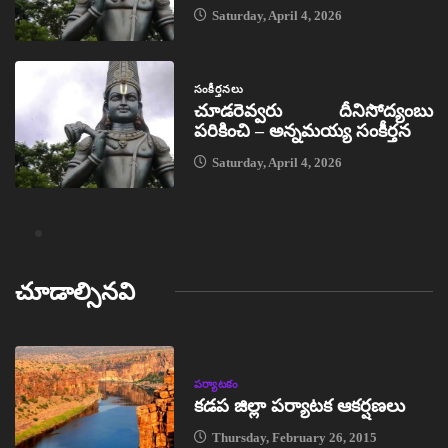
Saturday, April 4, 2026
సంకీర్తనలు
చూడరెవ్వరు దీనిసోద్యంబు
పరికించి – అన్నమయ్య సంకీర్తన
Saturday, April 4, 2026
చూడాల్సినవి
పర్యాటకం
కడప జిల్లా పర్యాటక ఆకర్షణలు
Thursday, February 26, 2015