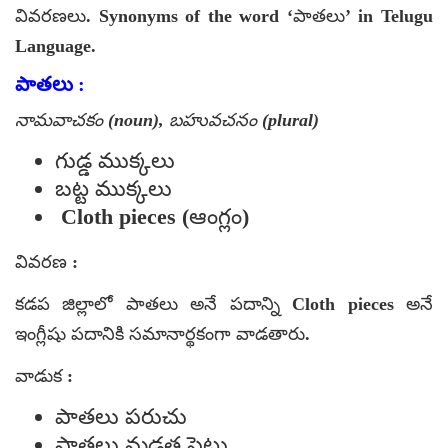
వివరణలు. Synonyms of the word ‘పాతలు’ in Telugu
Language.
పాతలు :
నామవాచకం (noun), బహువచనం (plural)
గుడ్డ ముక్కలు
బట్ట ముక్కలు
Cloth pieces (ఆంగ్లం)
వివరణ :
కడప జిల్లాలో పాతలు అనే పదాన్ని Cloth pieces అనే
ఇంగ్లీషు పదానికి సమానార్థకంగా వాడతారు.
వాడుక :
పాతలు పరుచు
పాతలు మడత పెట్టు