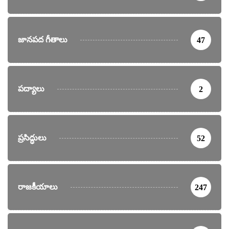
జానపద గీతాలు
47
పద్యాలు
2
ప్రసిద్ధులు
52
రాజకీయాలు
247