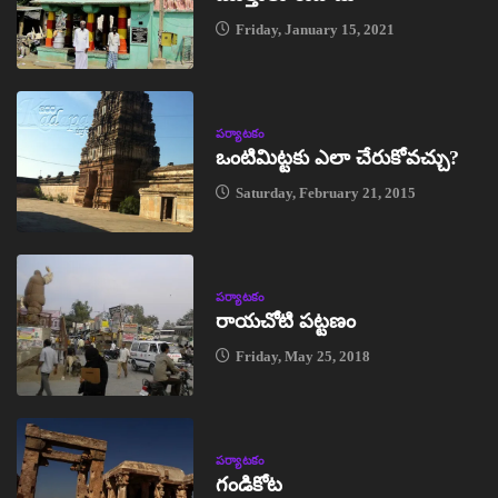
Friday, January 15, 2021
పర్యాటకం
ఒంటిమిట్టకు ఎలా చేరుకోవచ్చు?
Saturday, February 21, 2015
పర్యాటకం
రాయచోటి పట్టణం
Friday, May 25, 2018
పర్యాటకం
గండికోట