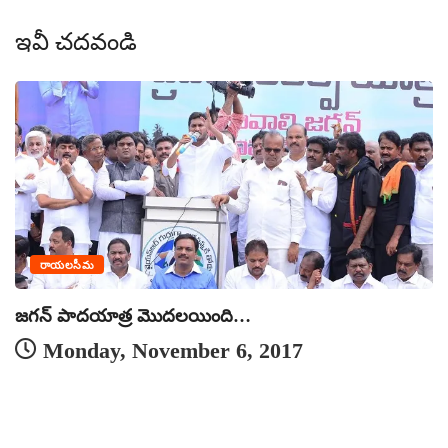
ఇవీ చదవండి
రాయలసీమ
జగన్ పాదయాత్ర మొదలయింది…
Monday, November 6, 2017
దై