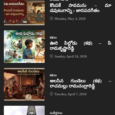
కొంపకే సావమను – మా
డవుటుగాన్ని : జానపదగీతం
Monday, May 4, 2026
కథలు
ఊరి పిల్లోడు (కథ) – పి
రామకృష్ణారెడ్డి
Sunday, April 26, 2026
కథలు
అలసిన గుండెలు (కథ) –
రాచమల్లు రామచంద్రారెడ్డి
Tuesday, April 7, 2026
సంకీర్తనలు