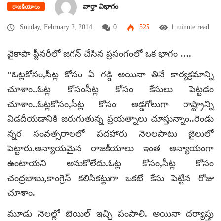
వార్తా విభాగం
రాజకీయాలు
Sunday, February 2, 2014
0
525
1 minute read
వైకాపా ప్లీనరీలో జగన్ చేసిన ప్రసంగంలో ఒక భాగం ….
“ఓట్లకోసం,సీట్ల కోసం ఏ గడ్డి అయినా తినే కార్యక్రమాన్ని
చూశాం..ఓట్ల కోసంసీట్ల కోసం కేసులు పెట్టడం
చూశాం..ఓట్లకోసం,సీట్ల కోసం అడ్డగోలుగా రాష్ట్రాన్ని
విడదీయడానికి జరుగుతున్న ప్రయత్నాలు చూస్తున్నాం..రెండు
న్నర సంవత్సరాలలో పదహారు నెలలపాటు జైలులో
పెట్టారు.అన్యాయమైన రాజకీయాలు ఇంత అన్యాయంగా
ఉంటాయని అనుకోలేదు.ఓట్ల కోసం,సీట్ల కోసం
చంద్రబాబు,కాంగ్రెస్ కలిసికట్టుగా ఒకటే కేసు పెట్టిన రోజు
చూశాం.
మూడు నెలల్లో బెయిల్ ఇచ్చి పంపాలి. అయినా దర్యాప్తు