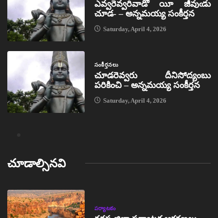
ఎవ్వరెవ్వరివాడో యీ జీవుఁడు
చూడ- – అన్నమయ్య సంకీర్తన
Saturday, April 4, 2026
సంకీర్తనలు
చూడరెవ్వరు దీనిసోద్యంబు
పరికించి – అన్నమయ్య సంకీర్తన
Saturday, April 4, 2026
చూడాల్సినవి
పర్యాటకం