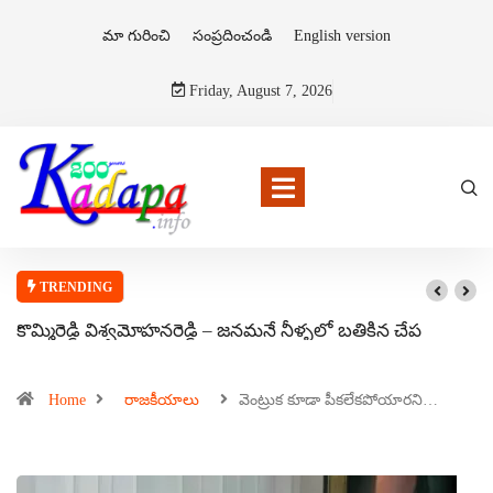
మా గురించి
సంప్రదించండి
English version
Friday, August 7, 2026
TRENDING
కొమ్మిరెడ్డి విశ్వమోహనరెడ్డి – జనమనే నీళ్ళలో బతికిన చేప
Home
రాజకీయాలు
వెంట్రుక కూడా పీకలేకపోయారని…