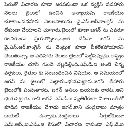
పేరుతో విచారణ కూడా జరపకుండా ఒక వ్యక్తిని పదహారు
నెలలు జైలులో ఉంచిన అన్యాయపు రాజకీయం
చూశాం..పదహారు నెలలపాటును వై.ఎస్.ఆర్.కాంగ్రెస్ ను
లేకుండా చేయాలని చూశారు.జైలులో కూడా జగన్ ను ఎవరూ
కలవకుండా ప్రయత్నాలు,.ఇంత చేసినా జగన్ ను
వై.ఎస్.ఆర్.కాంగ్రెస్ ను వెంట్రుక కూడా పీకలేకపోయారని
చెబుతున్నా..ఆ పదహారు నెలలు జైలులో పెట్టినప్పుడు రాష్ట్రం
రాజకీయం చూసి గుండె తల్లడిల్లింది.ఎఫ్.డి.ఐ అంటే చిన్న
వర్తకులు, రైతుల కు సంబంధించిన విషయం. ఆ సమయంలో
జగన్ ను జైలులో పెట్టారు..భయపెట్టారు.జగన్ తీహారు
జైలులోకి పంపుతారట. జగన్ అసలు బయటకు రారట..అని
భయపెట్టారు. కాని జగన్ ఎఫ్.డి.ఐ వ్యతిరేకంగా నిజాయితీతో
కూడిన రాజకీయం చేశాడు జగన్.కాని చంద్రబాబు మాత్రం
బయటే ఉన్నాడు.చంద్రబాబు సిగ్గులేకుండా
ఎమ్.ఆర్.,ఐ.ఎమ్.జి కేసులో విచారణ రాకుండా ఎఫ్.డి.ఐ