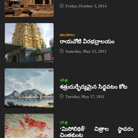
Friday, October 3, 2014
ఆలయాలు
రాయచోటి వీరభద్రాలయం
Saturday, May 12, 2012
చరిత్ర
శత్రుదుర్భేద్యమైన సిద్ధవటం కోట
Tuesday, May 17, 2011
చరిత్ర
‘మిసోలిథిక్‌’ చిత్రాల స్థావరం
చింతకుంట