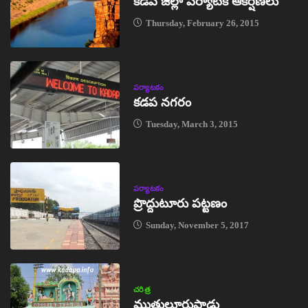
కడప జిల్లా పర్యాటక ఆకర్షణలు
Thursday, February 26, 2015
పర్యాటకం
కడప నగరం
Tuesday, March 3, 2015
పర్యాటకం
ప్రొద్దుటూరు పట్టణం
Sunday, November 5, 2017
చరిత్ర
ముత్తులూరుపాడు