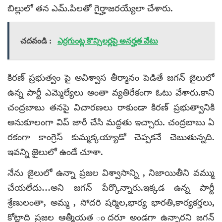
బిల్లులో తన ఎమ్.పిలతో గైర్హాజరయ్యేలా చేశారు
.
చదవండి :
ఎర్రగుంట్ల కౌన్సిలర్లపై అనర్హత వేటు
కిరణ్ ప్రభుత్వం పై అవిశ్వాస తీర్మానం పెడితే జగన్ జైలులో
ఉన్న పార్టీ ఎమ్మెల్యేలు అంతా వ్యతిరేకంగా ఓటు వేశారు.కాని
చంద్రబాబు తనపై విచారణలు రాకుండా కిరణ్ ప్రభుత్వానికి
అనుకూలంగా విప్ జారీ చేసి మద్దతు ఇచ్చారు. చంద్రబాబు ఏ
రకంగా కాంగ్రెస్ కుమ్మక్కయ్యాడో చెప్పకనే చెబుతున్నది.
ఇవన్ని జైలులో ఉండే చూశా.
నేను జైలులో ఉన్నా ప్రజల విశ్వాసాన్ని , నిజాయితీని వమ్ము
చేయలేదు…అని జగన్ పేర్కొన్నారు.ఇక్కడ ఉన్న పార్టీ
శ్రేణులంతా, అమ్మ , సోదరి షర్మిల,భార్య భారతి,కార్యకర్తలు,
కోట్లాది ప్రజల ఆత్మీయత ందరూ అండగా ఉన్నారని జగన్