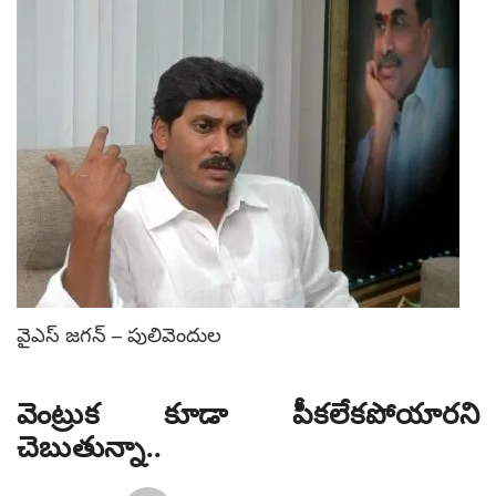
వైఎస్ జగన్ – పులివెందుల
వెంట్రుక కూడా పీకలేకపోయారని
చెబుతున్నా..