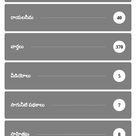
రాయలసీమ
40
వార్తలు
370
వీడియోలు
5
సాగునీటి పథకాలు
7
సాహిత్యం
8