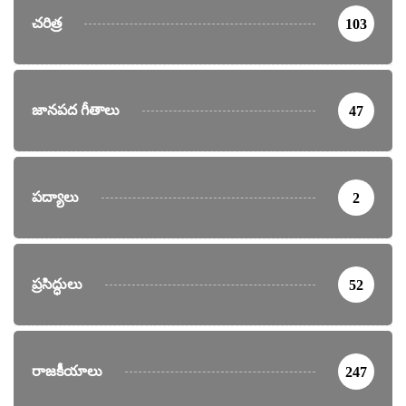
చరిత్ర
103
జానపద గీతాలు
47
పద్యాలు
2
ప్రసిద్ధులు
52
రాజకీయాలు
247