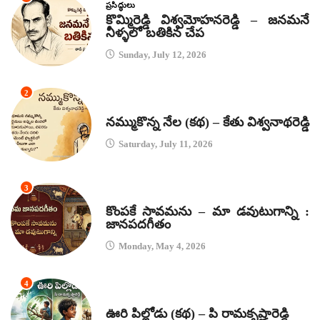
ప్రసిద్ధులు
కొమ్మిరెడ్డి విశ్వమోహనరెడ్డి – జనమనే
నీళ్ళలో బతికిన చేప
Sunday, July 12, 2026
2
కథలు
నమ్ముకొన్న నేల (కథ) – కేతు విశ్వనాథరెడ్డి
Saturday, July 11, 2026
3
జానపద గీతాలు
కొంపకే సావమను – మా డవుటుగాన్ని :
జానపదగీతం
Monday, May 4, 2026
4
కథలు
ఊరి పిల్లోడు (కథ) – పి రామకృష్ణారెడ్డి