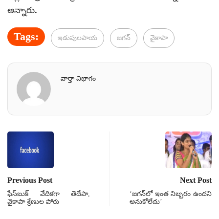
అన్నారు.
Tags:
ఇడుపులపాయ
జగన్
వైకాపా
వార్తా విభాగం
Previous Post
Next Post
ఫేస్‌బుక్ వేదికగా తెదేపా,
‘జగన్‌లో ఇంత నిబ్బరం ఉందని
వైకాపా శ్రేణుల పోరు
అనుకోలేదు’