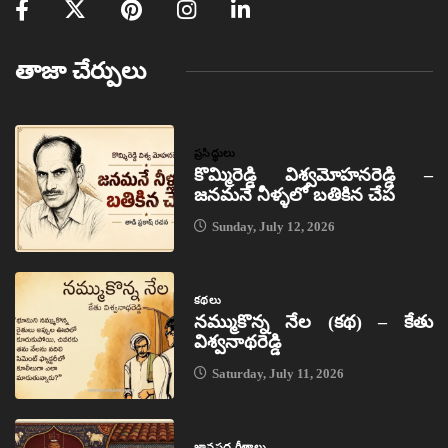
తాజా చేర్పులు
ప్రసిద్ధులు
కొమ్మిరెడ్డి విశ్వమోహనరెడ్డి –
జనమనే నీళ్ళలో బతికిన చేప
Sunday, July 12, 2026
కథలు
నమ్ముకొన్న నేల (కథ) – కేతు
విశ్వనాథరెడ్డి
Saturday, July 11, 2026
జానపద గీతాలు