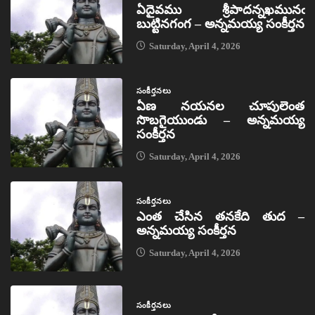
ఏదైవము శ్రీపాదన్నఖమునఁ
బుట్టినగంగ – అన్నమయ్య సంకీర్తన
Saturday, April 4, 2026
సంకీర్తనలు
ఏణ నయనల చూపులెంత
సొబగైయుండు – అన్నమయ్య
సంకీర్తన
Saturday, April 4, 2026
సంకీర్తనలు
ఎంత చేసిన తనకేది తుద –
అన్నమయ్య సంకీర్తన
Saturday, April 4, 2026
సంకీర్తనలు