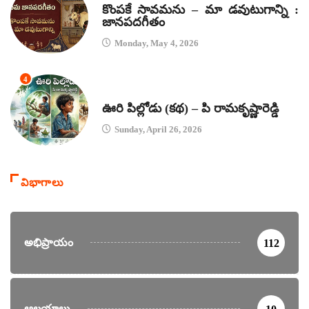
కొంపకే సావమను – మా డవుటుగాన్ని :
జానపదగీతం
Monday, May 4, 2026
4
కథలు
ఊరి పిల్లోడు (కథ) – పి రామకృష్ణారెడ్డి
Sunday, April 26, 2026
విభాగాలు
అభిప్రాయం
112
ఆలయాలు