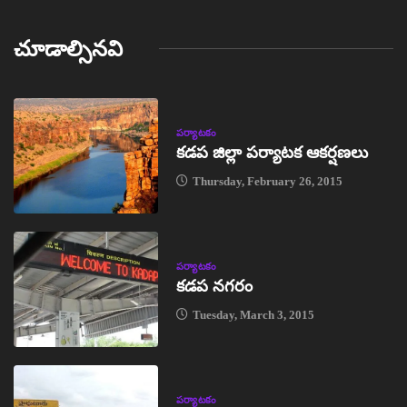
చూడాల్సినవి
పర్యాటకం
కడప జిల్లా పర్యాటక ఆకర్షణలు
Thursday, February 26, 2015
పర్యాటకం
కడప నగరం
Tuesday, March 3, 2015
పర్యాటకం