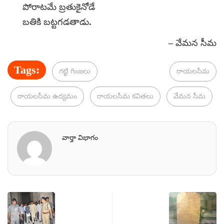
పోరాటమే బ్రతుకైనోడే
బతికి బట్టగడతాడు.
– వేమన సీమ
Tags:
గట్టి గింజలు
రాయలసీమ
రాయలసీమ ఉద్యమం
రాయలసీమ కవితలు
వేమన సీమ
వార్తా విభాగం