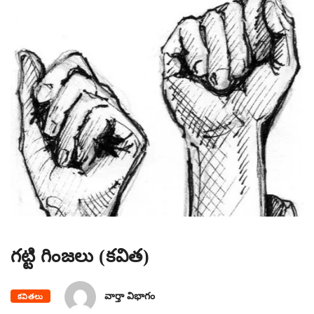
గట్టి గింజలు (కవిత)
వార్తా విభాగం
కవితలు