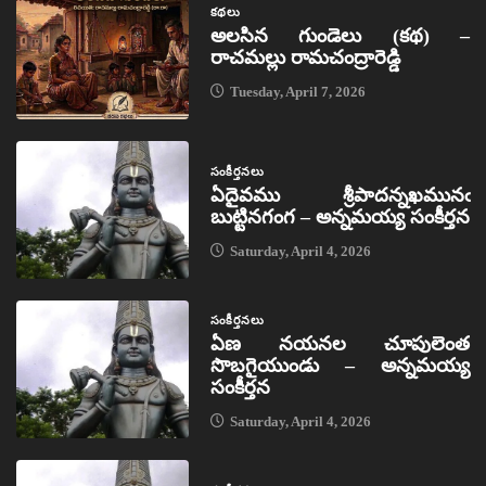
కథలు
అలసిన గుండెలు (కథ) –
రాచమల్లు రామచంద్రారెడ్డి
Tuesday, April 7, 2026
సంకీర్తనలు
ఏదైవము శ్రీపాదన్నఖమునఁ
బుట్టినగంగ – అన్నమయ్య సంకీర్తన
Saturday, April 4, 2026
సంకీర్తనలు
ఏణ నయనల చూపులెంత
సొబగైయుండు – అన్నమయ్య
సంకీర్తన
Saturday, April 4, 2026