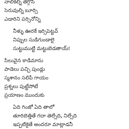
నాలికల్ని తెగ్గోసి
సెరువుల్ని బూర్సి
ఎడారిని పర్సినోన్ని
నీళ్ళు ఊరకే ఇర్సిపెట్టవ్
నిప్పుల సుడిగుండాలై
సుట్టుముట్టి మట్టుబెడతాయ్!
సిలువైన కాడిమాను
పాడెలు పచ్చి పుండ్లు
స్మశానం సలిపే గాయం
ప్రశ్నలు పుట్టేసోటే
ప్రయాణం ముందుకు
ఏది గింజో ఏది తాలో
తూరిబెత్తితే గదా తెల్సేది, నిల్సేది
ఇప్పటికైతే అందరూ మాట్లాడనీ