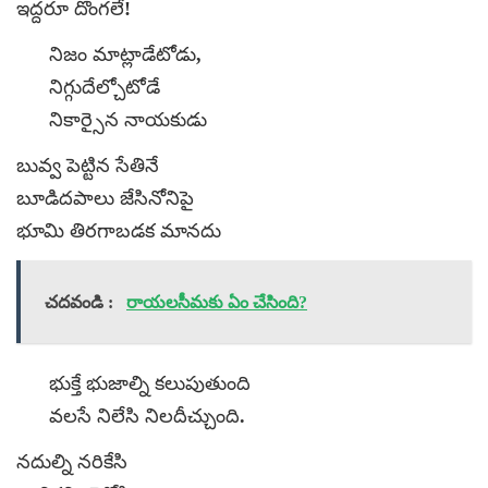
ఇద్దరూ దొంగలే!
నిజం మాట్లాడేటోడు,
నిగ్గుదేల్చోటోడే
నికార్సైన నాయకుడు
బువ్వ పెట్టిన సేతినే
బూడిదపాలు జేసినోనిపై
భూమి తిరగాబడక మానదు
చదవండి :
రాయలసీమకు ఏం చేసింది?
భుక్తే భుజాల్ని కలుపుతుంది
వలసే నిలేసి నిలదీచ్చుంది.
నదుల్ని నరికేసి