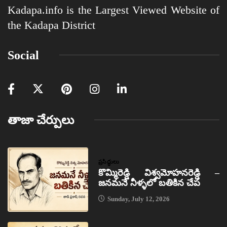
Kadapa.info is the Largest Viewed Website of
the Kadapa District
Social
తాజా చేర్పులు
ప్రసిద్ధులు
కొమ్మిరెడ్డి విశ్వమోహనరెడ్డి –
జనమనే నీళ్ళలో బతికిన చేప
Sunday, July 12, 2026