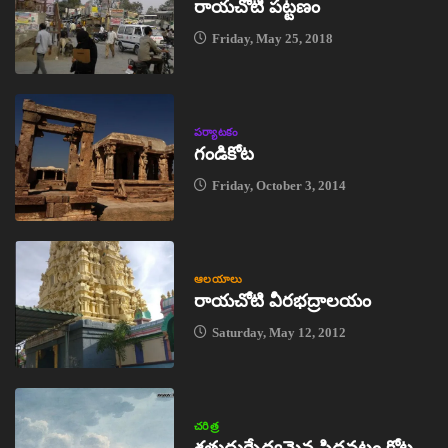
రాయచోటి పట్టణం
Friday, May 25, 2018
పర్యాటకం
గండికోట
Friday, October 3, 2014
ఆలయాలు
రాయచోటి వీరభద్రాలయం
Saturday, May 12, 2012
చరిత్ర