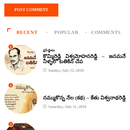
RECENT
POPULAR
COMMENTS
1
ప్రసిద్ధులు
కొమ్మిరెడ్డి విశ్వమోహనరెడ్డి – జనమనే
నీళ్ళలో బతికిన చేప
Sunday, July 12, 2026
2
కథలు
నమ్ముకొన్న నేల (కథ) – కేతు విశ్వనాథరెడ్డి
Saturday, July 11, 2026
3
జానపద గీతాలు