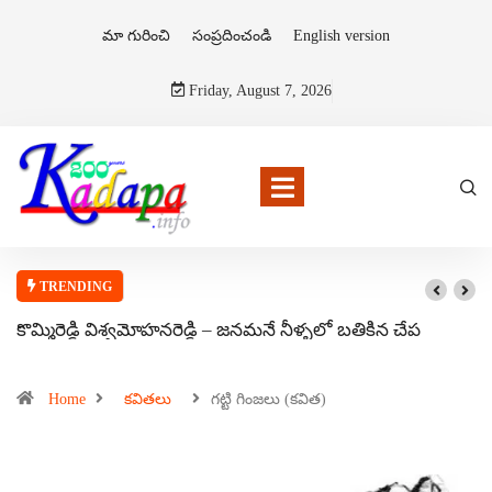
మా గురించి
సంప్రదించండి
English version
Friday, August 7, 2026
TRENDING
కొమ్మిరెడ్డి విశ్వమోహనరెడ్డి – జనమనే నీళ్ళలో బతికిన చేప
Home
కవితలు
గట్టి గింజలు (కవిత)