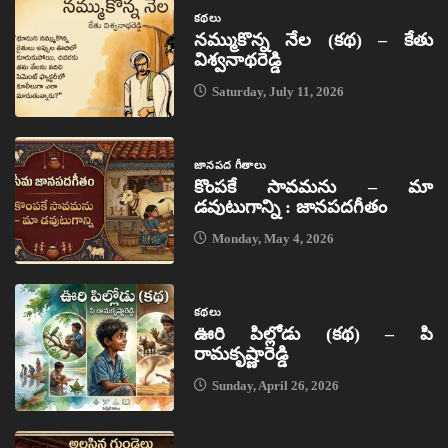
కథలు
నమ్ముకొన్న నేల (కథ) – కేతు
విశ్వనాథరెడ్డి
Saturday, July 11, 2026
జానపద గీతాలు
కొంపకే సావమను – మా
డవుటుగాన్ని : జానపదగీతం
Monday, May 4, 2026
కథలు
ఊరి పిల్లోడు (కథ) – పి
రామకృష్ణారెడ్డి
Sunday, April 26, 2026