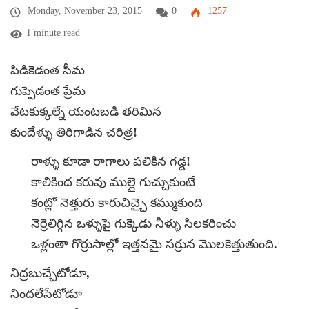
Monday, November 23, 2015
0
1257
1 minute read
పిడికెడంత సీమ
గుప్పెడంత ప్రేమ
వేటకుక్కల్నే యంటబడి తరిమిన
కుందేళ్ళు తిరిగాడిన చరిత్ర!
రాళ్ళు కూడా రాగాలు పలికిన గడ్డ!
కాలికింద కరువు ముల్లై గుచ్చుకుంటే
కంట్లో నెత్తురు కారుచిచ్చై కమ్ముకుంది
నెర్రెలిగ్గిన ఒళ్ళుపై గుక్కెడు నీళ్ళు సిలకరించు
ఒళ్లంతా గొర్రుసాల్లో ఇత్తనమై సర్రున మొలకెత్తుతుంది.
నిద్రబుచ్చేటోడూ,
నిందలేసేటోడూ