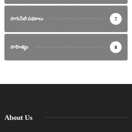
సాగునీటి పథకాలు
7
సాహిత్యం
8
About Us