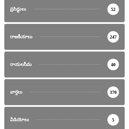
ప్రసిద్ధులు
52
రాజకీయాలు
247
రాయలసీమ
40
వార్తలు
370
వీడియోలు
5