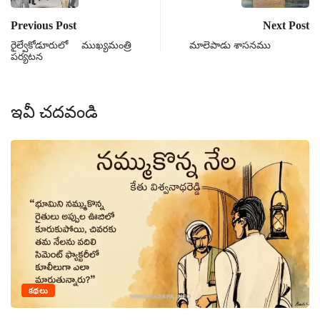
Previous Post
Next Post
రైల్వేకోడూరులో ముఖ్యమంత్రి
మాలెపాడు శాసనము
పర్యటన
ఇవీ చదవండి
క
కథలు