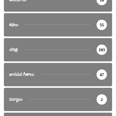
10
కథలు
55
చరిత్ర
103
జానపద గీతాలు
47
పద్యాలు
2