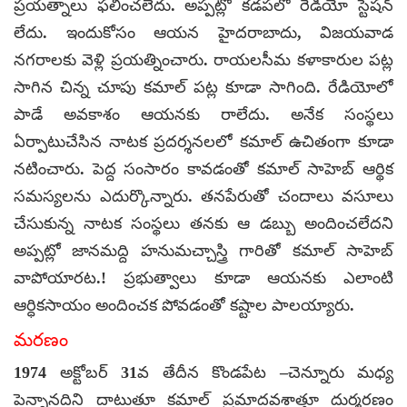
ప్రయత్నాలు ఫలించలేదు. అప్పట్లో కడపలో రేడియో స్టేషన్
లేదు. ఇందుకోసం ఆయన హైదరాబాదు, విజయవాడ
నగరాలకు వెళ్లి ప్రయత్నించారు. రాయలసీమ కళాకారుల పట్ల
సాగిన చిన్న చూపు కమాల్ పట్ల కూడా సాగింది. రేడియోలో
పాడే అవకాశం ఆయనకు రాలేదు. అనేక సంస్థలు
ఏర్పాటుచేసిన నాటక ప్రదర్శనలలో కమాల్ ఉచితంగా కూడా
నటించారు. పెద్ద సంసారం కావడంతో కమాల్ సాహెబ్ ఆర్థిక
సమస్యలను ఎదుర్కొన్నారు. తనపేరుతో చందాలు వసూలు
చేసుకున్న నాటక సంస్థలు తనకు ఆ డబ్బు అందించలేదని
అప్పట్లో జానమద్ది హనుమచ్చాస్త్రి గారితో కమాల్ సాహెబ్
వాపోయారట.! ప్రభుత్వాలు కూడా ఆయనకు ఎలాంటి
ఆర్ధికసాయం అందించక పోవడంతో కష్టాల పాలయ్యారు.
మరణం
1974 అక్టోబర్ 31వ తేదీన కొండపేట –చెన్నూరు మధ్య
పెన్నానదిని దాటుతూ కమాల్ ప్రమాదవశాత్తూ దుర్మరణం