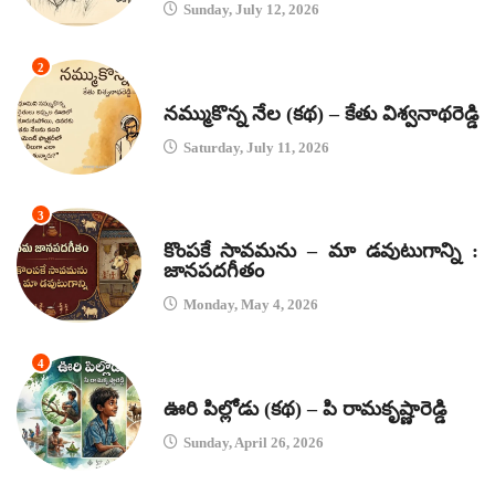
Sunday, July 12, 2026
2
కథలు
నమ్ముకొన్న నేల (కథ) – కేతు విశ్వనాథరెడ్డి
Saturday, July 11, 2026
3
జానపద గీతాలు
కొంపకే సావమను – మా డవుటుగాన్ని :
జానపదగీతం
Monday, May 4, 2026
4
కథలు
ఊరి పిల్లోడు (కథ) – పి రామకృష్ణారెడ్డి
Sunday, April 26, 2026