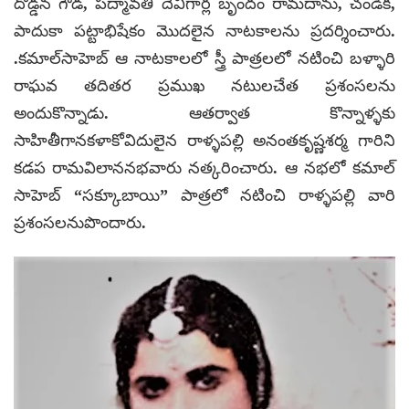
దొడ్డన గౌడ, పద్మావతి దేవిగార్ల బృందం రామదాను, చండిక,
పాదుకా పట్టాభిషేకం మొదలైన నాటకాలను ప్రదర్శించారు.
.కమాల్‌సాహెబ్ ఆ నాటకాలలో స్త్రీ పాత్రలలో నటించి బళ్ళారి
రాఘవ తదితర ప్రముఖ నటులచేత ప్రశంసలను
అందుకొన్నాడు. ఆతర్వాత కొన్నాళ్ళకు
సాహితీగానకళాకోవిదులైన రాళ్ళపల్లి అనంతకృష్ణశర్మ గారిని
కడప రామవిలాననభవారు నత్కరించారు. ఆ నభలో కమాల్
సాహెబ్ “సక్కూబాయి” పాత్రలో నటించి రాళ్ళపల్లి వారి
ప్రశంసలనుపొందారు.