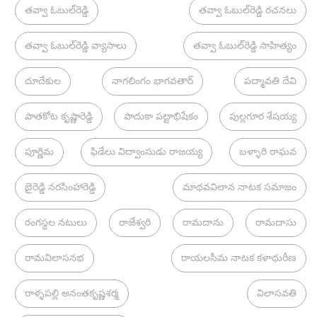
తవ్వా ఓబుల్‌రెడ్డి
తవ్వా ఓబుల్‌రెడ్డి రచనలు
తవ్వా ఓబుల్‌రెడ్డి వ్యాసాలు
తవ్వా ఓబుల్‌రెడ్డి సాహిత్యం
దూదేకుల
నాగలింగం భాగవతార్
పద్మావతి దేవి
పాతకోట కృష్ణారెడ్డి
పాదుకా పట్టాభిషేకం
పుల్లగూర శేషయ్య
పూర్ణిమ
ఫిడేలు విద్వాంసుడు రాజయ్య
బళ్ళారి రాఘవ
బైరెడ్డి నరసింహారెడ్డి
మాథవవిలాన నాటక సమాజం
రంగస్థల నటులు
రాజేశ్వరి
రామదాను
రామదాసు
రామవిలాసనభ
రాయలసీమ నాటక కళాధురీణ
రాళ్ళపల్లి అనంతకృష్ణశర్మ
విలాసవతి