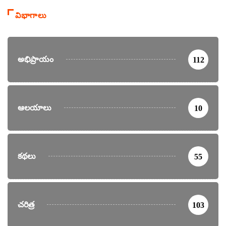
విభాగాలు
అభిప్రాయం
112
ఆలయాలు
10
కథలు
55
చరిత్ర
103