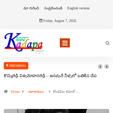
మా గురించి
సంప్రదించండి
English version
Friday, August 7, 2026
TRENDING
కొమ్మిరెడ్డి విశ్వమోహనరెడ్డి – జనమనే నీళ్ళలో బతికిన చేప
Home
కళాకారులు
కొండపేట కమాల్ –…