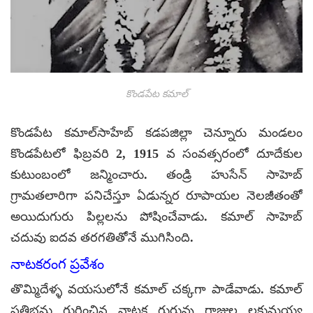
కొండపేట కమాల్
కొండపేట కమాల్‌సాహేబ్‌ కడపజిల్లా చెన్నూరు మండలం
కొండపేటలో ఫిబ్రవరి 2, 1915 వ సంవత్సరంలో దూదేకుల
కుటుంబంలో జన్మించారు. తండ్రి హుసేన్ సాహెబ్
గ్రామతలారిగా పనిచేస్తూ ఏడున్నర రూపాయల నెలజీతంతో
అయిదుగురు పిల్లలను పోషించేవాడు. కమాల్ సాహెబ్
చదువు ఐదవ తరగతితోనే ముగిసింది.
నాటకరంగ ప్రవేశం
తొమ్మిదేళ్ళ వయసులోనే కమాల్ చక్కగా పాడేవాడు. కమాల్
ప్రతిభను గుర్తించిన నాటక గురువు గాజుల లక్షుమయ్య