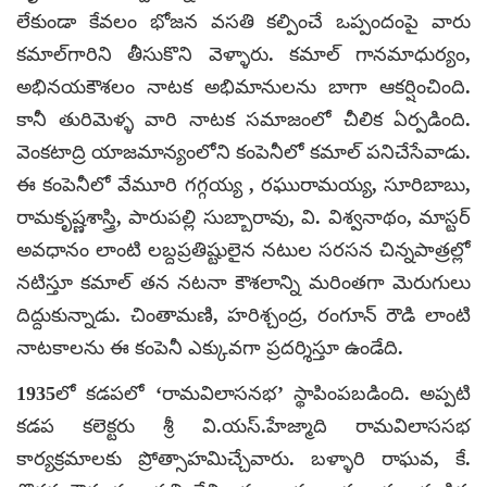
లేకుండా కేవలం భోజన వసతి కల్పించే ఒప్పందంపై వారు
కమాల్‌గారిని తీసుకొని వెళ్ళారు. కమాల్‌ గానమాధుర్యం,
అభినయకౌశలం నాటక అభిమానులను బాగా ఆకర్షించింది.
కానీ తురిమెళ్ళ వారి నాటక సమాజంలో చీలిక ఏర్పడింది.
వెంకటాద్రి యాజమాన్యంలోని కంపెనీలో కమాల్ పనిచేసేవాడు.
ఈ కంపెనీలో వేమూరి గగ్గయ్య , రఘురామయ్య, సూరిబాబు,
రామకృష్ణశాస్త్రి, పారుపల్లి సుబ్బారావు, వి. విశ్వనాథం, మాస్టర్
అవధానం లాంటి లబ్దప్రతిష్టులైన నటుల సరసన చిన్నపాత్రల్లో
నటిస్తూ కమాల్ తన నటనా కౌశలాన్ని మరింతగా మెరుగులు
దిద్దుకున్నాడు. చింతామణి, హరిశ్చంద్ర, రంగూన్ రౌడి లాంటి
నాటకాలను ఈ కంపెనీ ఎక్కువగా ప్రదర్శిస్తూ ఉండేది.
1935లో కడపలో ‘రామవిలాసనభ’ స్థాపింపబడింది. అప్పటి
కడప కలెక్టరు శ్రీ వి.యస్‌.హేజ్మాది రామవిలాససభ
కార్యక్రమాలకు ప్రోత్సాహమిచ్చేవారు. బళ్ళారి రాఘవ, కే.