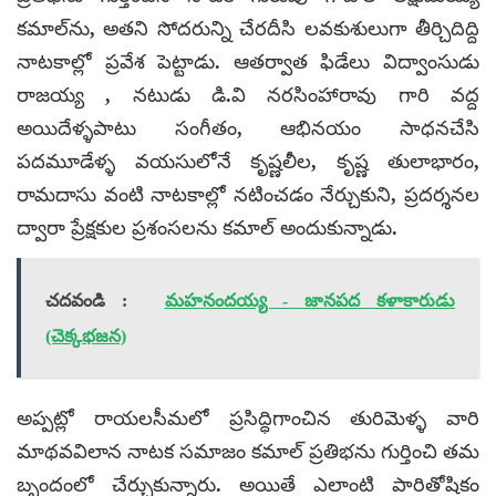
కమాల్‌ను, అతని సోదరున్ని చేరదీసి లవకుశులుగా తీర్చిదిద్ది
నాటకాల్లో ప్రవేశ పెట్టాడు. ఆతర్వాత ఫిడేలు విద్వాంసుడు
రాజయ్య , నటుడు డి.వి నరసింహారావు గారి వద్ద
అయిదేళ్ళపాటు సంగీతం, ఆభినయం సాధనచేసి
పదమూడేళ్ళ వయసులోనే కృష్ణలీల, కృష్ణ తులాభారం,
రామదాసు వంటి నాటకాల్లో నటించడం నేర్చుకుని, ప్రదర్శనల
ద్వారా ప్రేక్షకుల ప్రశంసలను కమాల్ అందుకున్నాడు.
చదవండి :
మహనందయ్య - జానపద కళాకారుడు
(చెక్కభజన)
అప్పట్లో రాయలసీమలో ప్రసిద్ధిగాంచిన తురిమెళ్ళ వారి
మాథవవిలాన నాటక సమాజం కమాల్ ప్రతిభను గుర్తించి తమ
బృందంలో చేర్చుకున్నారు. అయితే ఎలాంటి పారితోషికం