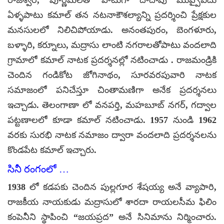
ఏళ్ళపాటు కమాల్ తన నటనాకౌశల్యాన్ని ప్రదర్శించి ప్రేక్షకుల
మనసులలో నిలిచిపోయాడు. అనంతపురం, బెంగళూరు,
బళ్ళారి, కర్నూలు, మద్రాసు లాంటి నగరాలతోపాటు వందలాది
గ్రామాలో కమాల్ నాటక ప్రదర్శనల్లో నటించాడు . రాజమండ్రికి
చెందిన గండికోట జోగినాథం, సూరవరపువారి నాటక
సమాజంలో పనిచేస్తూ చింతామణిగా అనేక ప్రదర్శనలు
ఇచ్చాడు. తెలంగాణా లో వనపర్తి, మహబూబ్ నగర్, గద్వాల
పట్టణాలలో కూడా కమాల్ నటించాడు. 1957 నుండి 1962
వరకు సురభి నాటక నమాజం ద్వారా వందలాది ప్రదర్శనలను
కొండపేట కమాల్ ఇచ్చారు.
సినీ రంగంలో …
1938 లో కడపకు చెందిన పుల్లగూర శేషయ్య అనే వ్యాపారి,
రాజకీయ నాయకుడు మద్రాసులో శారదా రాయలసీమ ఫిలిం
కంపెనీని స్థాపించి “జయప్రద” అనే సినిమాను నిర్మించారు.