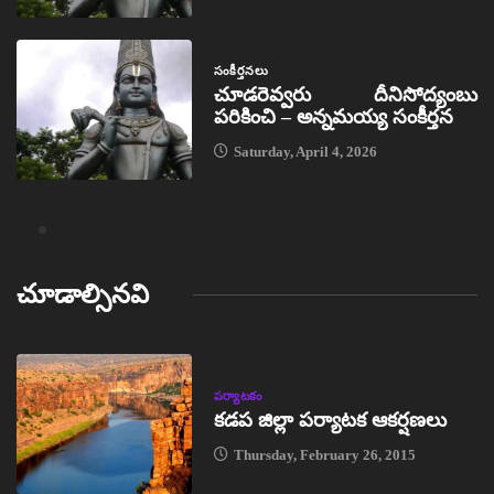
సంకీర్తనలు
చూడరెవ్వరు దీనిసోద్యంబు
పరికించి – అన్నమయ్య సంకీర్తన
Saturday, April 4, 2026
చూడాల్సినవి
పర్యాటకం
కడప జిల్లా పర్యాటక ఆకర్షణలు
Thursday, February 26, 2015