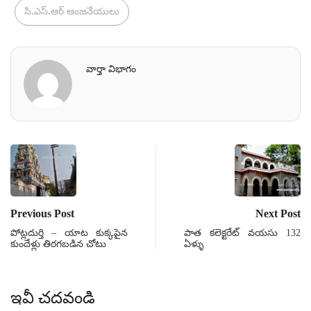
సి.ఎస్.ఆర్ ఆంజనేయులు
వార్తా విభాగం
Previous Post
Next Post
పోట్లదుర్తి – యాట కుక్కపైన
పాత కలెక్టరేట్ వయసు 132
కుందేళ్లు తిరగబడిన చోటు
ఏళ్ళు
ఇవీ చదవండి