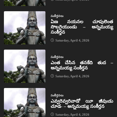
సంకీర్తనలు
ఏణ నయనల చూపులెంత
సొబగైయుండు – అన్నమయ్య
సంకీర్తన
Saturday, April 4, 2026
సంకీర్తనలు
ఎంత చేసిన తనకేది తుద –
అన్నమయ్య సంకీర్తన
Saturday, April 4, 2026
సంకీర్తనలు
ఎవ్వరెవ్వరివాడో యీ జీవుఁడు
చూడ- – అన్నమయ్య సంకీర్తన
Saturday, April 4, 2026