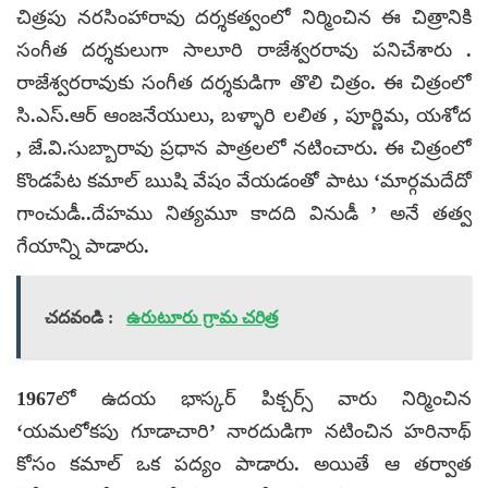
చిత్రపు నరసింహారావు దర్శకత్వంలో నిర్మించిన ఈ చిత్రానికి
సంగీత దర్శకులుగా సాలూరి రాజేశ్వరరావు పనిచేశారు .
రాజేశ్వరరావుకు సంగీత దర్శకుడిగా తొలి చిత్రం. ఈ చిత్రంలో
సి.ఎస్.ఆర్ ఆంజనేయులు, బళ్ళారి లలిత , పూర్ణిమ, యశోద
, జే.వి.సుబ్బారావు ప్రధాన పాత్రలలో నటించారు. ఈ చిత్రంలో
కొండపేట కమాల్ ఋషి వేషం వేయడంతో పాటు ‘మార్గమదేదో
గాంచుడీ..దేహము నిత్యమూ కాదది వినుడీ ’ అనే తత్వ
గేయాన్ని పాడారు.
చదవండి :
ఉరుటూరు గ్రామ చరిత్ర
1967లో ఉదయ భాస్కర్ పిక్చర్స్ వారు నిర్మించిన
‘యమలోకపు గూడాచారి’ నారదుడిగా నటించిన హరినాథ్
కోసం కమాల్ ఒక పద్యం పాడారు. అయితే ఆ తర్వాత