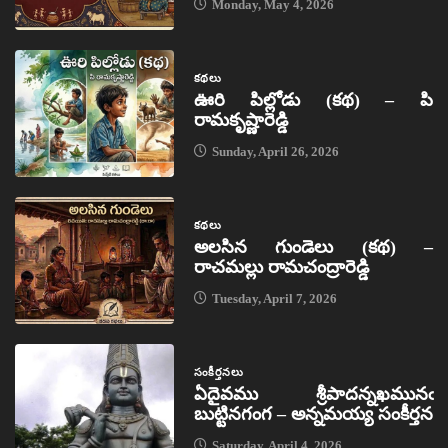
Monday, May 4, 2026
కథలు
ఊరి పిల్లోడు (కథ) – పి
రామకృష్ణారెడ్డి
Sunday, April 26, 2026
కథలు
అలసిన గుండెలు (కథ) –
రాచమల్లు రామచంద్రారెడ్డి
Tuesday, April 7, 2026
సంకీర్తనలు
ఏదైవము శ్రీపాదన్నఖమునఁ
బుట్టినగంగ – అన్నమయ్య సంకీర్తన
Saturday, April 4, 2026