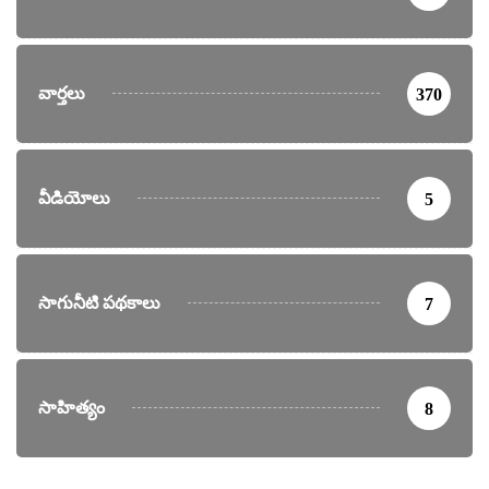
వార్తలు
370
వీడియోలు
5
సాగునీటి పథకాలు
7
సాహిత్యం
8