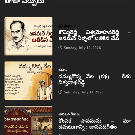
తాజా చేర్పులు
ప్రసిద్ధులు
కొమ్మిరెడ్డి విశ్వమోహనరెడ్డి –
జనమనే నీళ్ళలో బతికిన చేప
Sunday, July 12, 2026
కథలు
నమ్ముకొన్న నేల (కథ) – కేతు
విశ్వనాథరెడ్డి
Saturday, July 11, 2026
జానపద గీతాలు
కొంపకే సావమను – మా
డవుటుగాన్ని : జానపదగీతం