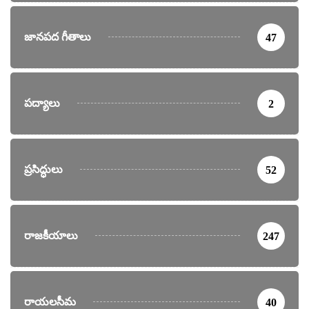
జానపద గీతాలు
47
పద్యాలు
2
ప్రసిద్ధులు
52
రాజకీయాలు
247
రాయలసీమ
40