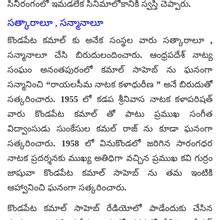
సినీరంగంలో ఇమడలేక సినిమాలోకానికి స్వస్తి చెప్పారు.
సత్కారాలూ , సన్మానాలూ
కొండపేట కమాల్ కు అనేక సంస్థల వారు సత్కారాలూ ,
సన్మానాలూ చేసి బిరుదులందించారు. ఆంధ్రపదేశ్ నాట్య
సంఘం అనంతపురంలో కమాల్ సాహెబ్ ను ఘనంగా
సన్మానించి “రాయలసీమ నాటక కళాధురీణ ” అనే బిరుదుతో
సత్కరించారు. 1955 లో కడప శ్రీనివాస నాటక కళాపరిషత్
వారు కొండపేట కమాల్ తో పాటు ప్రముఖ సంగీత
విద్వాంసుడు సుంకేసుల కమల్ రాజ్ ను కూడా ఘనంగా
సత్కరించారు. 1958 లో వినుకొండలో జరిగిన సారంగధర
నాటక ప్రదర్శనకు ముఖ్య అతిధిగా వచ్చిన ప్రముఖ కవి గుర్రం
జాషువా కొండపేట కమాల్ సాహెబ్ ను తమ ఇంటికి
ఆహ్వానించి ఘనంగా సత్కరించారు.
కొండపేట కమాల్ సాహెబ్ రేడియోలో పాడేందుకు చేసిన