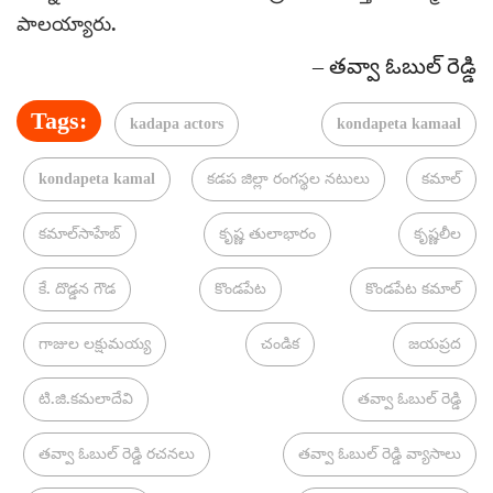
పాలయ్యారు.
– తవ్వా ఓబుల్ రెడ్డి
Tags:
kadapa actors
kondapeta kamaal
kondapeta kamal
కడప జిల్లా రంగస్థల నటులు
కమాల్
కమాల్‌సాహేబ్‌
కృష్ణ తులాభారం
కృష్ణలీల
కే. దొడ్డన గౌడ
కొండపేట
కొండపేట కమాల్
గాజుల లక్షుమయ్య
చండిక
జయప్రద
టి.జి.కమలాదేవి
తవ్వా ఓబుల్ రెడ్డి
తవ్వా ఓబుల్ రెడ్డి రచనలు
తవ్వా ఓబుల్ రెడ్డి వ్యాసాలు