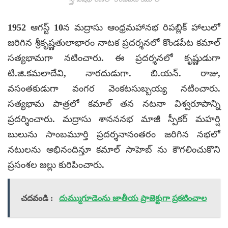
1952 ఆగస్ట్ 10న మద్రాసు ఆంధ్రమహానభ రిపబ్లిక్ హాలులో
జరిగిన శ్రీకృష్ణతులాభారం నాటక ప్రదర్శనలో కొండపేట కమాల్‌
సత్యభామగా నటించారు. ఈ ప్రదర్శనలో కృష్ణుడుగా
టి.జి.కమలాదేవి, నారదుడుగా. బి.యన్‌. రాజు,
వసంతకుడుగా వంగర వెంకటసుబ్బయ్య నటించారు.
సత్యభామ పాత్రలో కమాల్ తన నటనా విశ్వరూపాన్ని
ప్రదర్శించారు. మద్రాసు శానననభ మాజీ స్పీకర్‌ మహర్షి
బులును సాంబమూర్తి ప్రదర్శనానంతరం జరిగిన నభలో
నటులను అభినందిన్తూ కమాల్‌ సాహెబ్ ను కౌగలించుకొని
ప్రసంశల జల్లు కురిపించారు.
చదవండి :
దుమ్ముగూడెంను జాతీయ ప్రాజెక్టుగా ప్రకటించాల