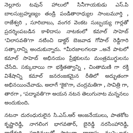
నెల్లూరు టవున్ హాలులో సినీగాయకుడు ఎస్‌.పి
బాలసుబ్రహ్మణ్యం తండ్రి పండితారాధ్యుల సాంబమూర్తి ,
రాజేశ్వరి , సూరిబాబు, వంగర వెంకట సుబ్బయ్య గార్లతో
ప్రదర్శింపబడిన కాళిదాసు నాటకంలో కమాల్ సాహెబ్
‘విలాసవతి’గా నటించి డాక్టర్ బెజవాడ గోపాల్ రెడ్డిగారి
సత్కారాన్ని అందుకున్నారు. “మీరజాలగలడా ..అనే పాటలో
కమాల్ సాహెబ్ అభినయం ప్రేక్షకులను మంత్రముగ్ధులను
చేసేది. సక్కుబాయి గా భక్తితత్వాన్ని , చింతామణి గా రక్తి
విశేషాన్ని కమాల్ జనరంజకమైన రీతిలో అద్భుతంగా
అభినయించేవాడు. అలాగే ‘కైక’గా, చంద్రమతిగా , సావిత్రి గా,
తారగా , ‘పద్మావతి’గా అయన నటన తెలుగునాట మన్ననలు
అందుకుంది.
నటనా దురంధురులైన సి.ఎస్.ఆర్ ఆంజనేయులు, పాతకోట
కృష్ణారెడ్డి, నాగలింగ భాగవతార్, బైరెడ్డి నరసింహారెడ్డి,
రాజేశ్వరి, పూర్ణిమలతో పాటుగా దాదాపు ముప్పైఐదు