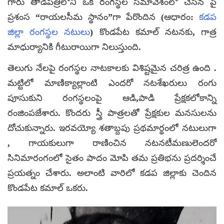
గారు తాడిపత్రిలోని ఒక రంగస్థల సమావేశంలో చేసిన పై
ప్రశంస “రాయలసీమ స్థానం”గా పేరొందిన (ఆధారం:
కడప
జిల్లా రంగస్థల నటులు
) కొండపేట కమాల్ నటనకు, గాత్ర
మాధుర్యానికి గీటురాయిగా నిలుస్తుంది.
తెలుగు నేలపై రంగస్థల నాటకాలకు విశిష్టమైన చరిత్ర ఉంది .
మట్టిలో మాణిక్యాల్లాంటి ఎందరో నటశేఖరులు రంగు
పూసుకుని రంగస్థలంపై ఆడి,పాడి ప్రేక్షకలోకాన్ని
రంజింపజేశారు. కొందరు స్త్రీ పాత్రలతో ప్రేక్షకుల మనసులను
దోచుకున్నారు. ఇరవయ్యో శతాబ్దపు ప్రథమార్థంలో నటులుగా
, గాయకులుగా రాణించిన నటనటీమణులెందరో
సినిమారంగంలో సైతం పాదం మోపి తమ ప్రతిభను ప్రదర్శించే
ప్రయత్నం చేశారు. అలాంటి వారిలో కడప జిల్లాకు చెందిన
కొండపేట కమాల్ ఒకరు.