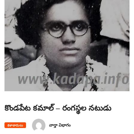
కొండపేట కమాల్ – రంగస్థల నటుడు
వార్తా విభాగం
కళాకారులు