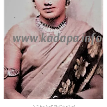
స్త్రీ వేషధారణలో కొండపేట కమాల్