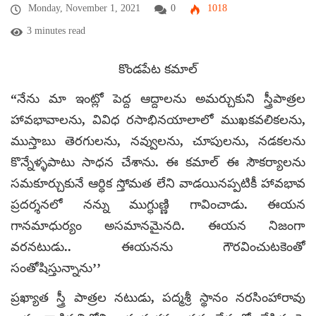
Monday, November 1, 2021
0
1018
3 minutes read
కొండపేట కమాల్
“నేను మా ఇంట్లో పెద్ద ఆద్దాలను అమర్చుకుని స్త్రీపాత్రల
హావభావాలను, వివిధ రసాభినయాలాలో ముఖకవలికలను,
ముస్తాబు తెరగులను, నవ్వులను, చూపులను, నడకలను
కొన్నేళ్ళపాటు సాధన చేశాను. ఈ కమాల్ ఈ సౌకర్యాలను
సమకూర్చుకునే ఆర్ధిక స్తోమత లేని వాడయినప్పటికీ హావభావ
ప్రదర్శనలో నన్ను ముగ్ధుణ్ణి గావించాడు. ఈయన
గానమాధుర్యం అసమానమైనది. ఈయన నిజంగా
వరనటుడు.. ఈయనను గౌరవించుటకెంతో
సంతోషిస్తున్నాను’’
ప్రఖ్యాత స్త్రీ పాత్రల నటుడు, పద్మశ్రీ స్థానం నరసింహారావు