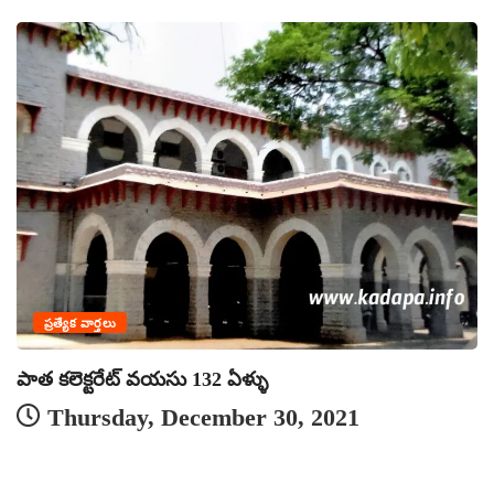
ప్రత్యేక వార్తలు
మ
పాత కలెక్టరేట్ వయసు 132 ఏళ్ళు
Thursday, December 30, 2021