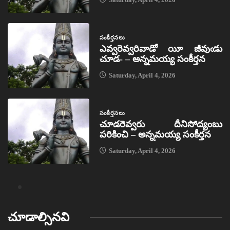
సంకీర్తనలు
ఎవ్వరెవ్వరివాడో యీ జీవుఁడు
చూడ- – అన్నమయ్య సంకీర్తన
Saturday, April 4, 2026
సంకీర్తనలు
చూడరెవ్వరు దీనిసోద్యంబు
పరికించి – అన్నమయ్య సంకీర్తన
Saturday, April 4, 2026
చూడాల్సినవి