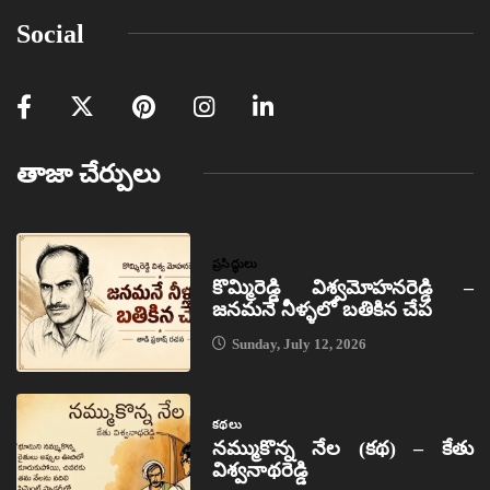
Social
తాజా చేర్పులు
ప్రసిద్ధులు
కొమ్మిరెడ్డి విశ్వమోహనరెడ్డి –
జనమనే నీళ్ళలో బతికిన చేప
Sunday, July 12, 2026
కథలు
నమ్ముకొన్న నేల (కథ) – కేతు
విశ్వనాథరెడ్డి