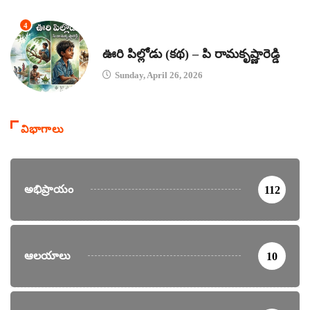
4
కథలు
ఊరి పిల్లోడు (కథ) – పి రామకృష్ణారెడ్డి
Sunday, April 26, 2026
విభాగాలు
అభిప్రాయం
112
ఆలయాలు
10