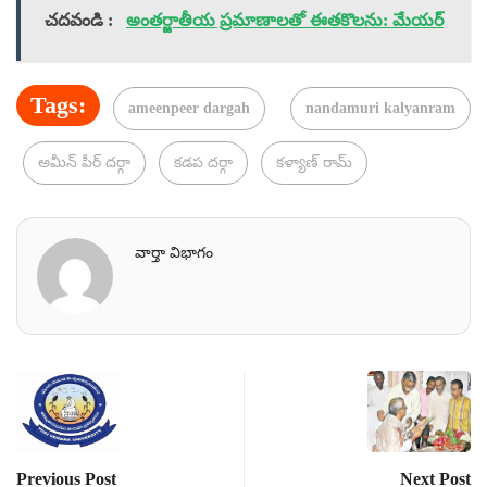
చదవండి :
అంతర్జాతీయ ప్రమాణాలతో ఈతకొలను: మేయర్
Tags:
ameenpeer dargah
nandamuri kalyanram
అమీన్ పీర్ దర్గా
కడప దర్గా
కళ్యాణ్ రామ్
వార్తా విభాగం
Previous Post
Next Post