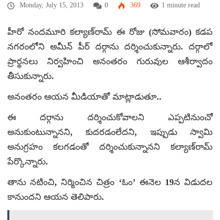
Monday, July 15, 2013
0
369
1 minute read
హీరో నందమూరి కల్యాణ్‌రామ్ ఈ రోజు (సోమవారం) కడప
నగరంలోని అమీన్ పీర్ దర్గాను దర్శించుకున్నారు. దర్గాలో
ప్రార్థనలు నిర్వహించి అనంతరం గురువుల ఆశీర్వాదం
తీసుకున్నారు.
అనంతరం ఆయన మీడియాతో మాట్లాడుతూ..
ఈ దర్గాను దర్శించుకోవాలని ఎప్పటినుంచో
అనుకుంటున్నానని, కుదరడంలేదని, ఇప్పుడు స్వామి
అనుగ్రహం కలగడంతో దర్శించుకున్నానని కల్యాణ్‌రామ్
పేర్కొన్నారు.
తాను నటించి, నిర్మించిన చిత్రం ‘ఓం’ ఈనెల 19న విడుదల
కానుందని ఆయన తెలిపారు.