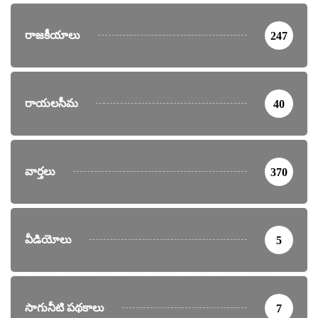
రాజకీయాలు
247
రాయలసీమ
40
వార్తలు
370
వీడియోలు
5
సాగునీటి పథకాలు
7