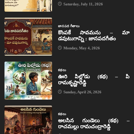
Saturday, July 11, 2026
జానపద గీతాలు
కొంపకే సావమను – మా
డవుటుగాన్ని : జానపదగీతం
Monday, May 4, 2026
కథలు
ఊరి పిల్లోడు (కథ) – పి
రామకృష్ణారెడ్డి
Sunday, April 26, 2026
కథలు
అలసిన గుండెలు (కథ) –
రాచమల్లు రామచంద్రారెడ్డి