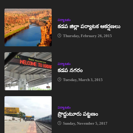
పర్యాటకం
కడప జిల్లా పర్యాటక ఆకర్షణలు
Thursday, February 26, 2015
పర్యాటకం
కడప నగరం
Tuesday, March 3, 2015
పర్యాటకం
ప్రొద్దుటూరు పట్టణం
Sunday, November 5, 2017