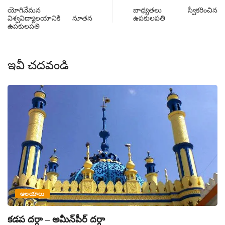
యోగివేమన
బాధ్యతలు స్వీకరించిన
విశ్వవిద్యాలయానికి నూతన
ఉపకులపతి
ఉపకులపతి
ఇవీ చదవండి
ఆలయాలు
కడప దర్గా – అమీన్‌పీర్ దర్గా