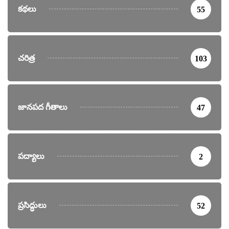
కథలు
55
చరిత్ర
103
జానపద గీతాలు
47
పద్యాలు
2
ప్రసిద్ధులు
52