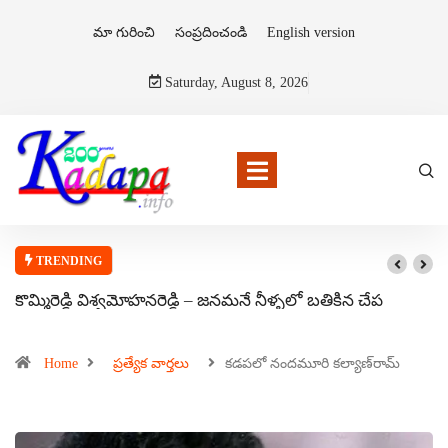
మా గురించి
సంప్రదించండి
English version
Saturday, August 8, 2026
TRENDING
కొమ్మిరెడ్డి విశ్వమోహనరెడ్డి – జనమనే నీళ్ళలో బతికిన చేప
Home
ప్రత్యేక వార్తలు
కడపలో నందమూరి కల్యాణ్‌రామ్