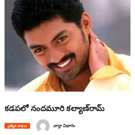
కడపలో నందమూరి కల్యాణ్‌రామ్
వార్తా విభాగం
ప్రత్యేక వార్తలు