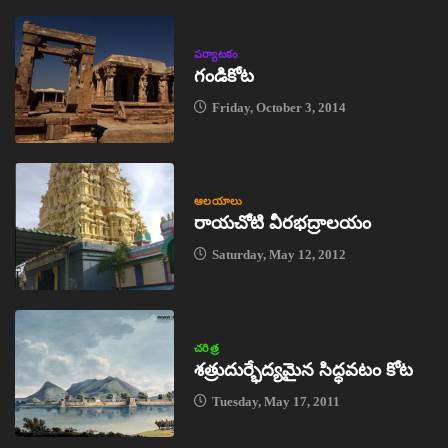
పర్యాటకం
గండికోట
Friday, October 3, 2014
ఆలయాలు
రాయచోటి వీరభద్రాలయం
Saturday, May 12, 2012
చరిత్ర
శత్రుదుర్భేద్యమైన సిద్ధవటం కోట
Tuesday, May 17, 2011