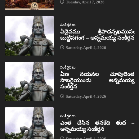
Tuesday, April 7, 2026
సంకీర్తనలు
ఏదైవము శ్రీపాదన్నఖమునఁ
బుట్టినగంగ – అన్నమయ్య సంకీర్తన
Saturday, April 4, 2026
సంకీర్తనలు
ఏణ నయనల చూపులెంత
సొబగైయుండు – అన్నమయ్య
సంకీర్తన
Saturday, April 4, 2026
సంకీర్తనలు
ఎంత చేసిన తనకేది తుద –
అన్నమయ్య సంకీర్తన
Saturday, April 4, 2026