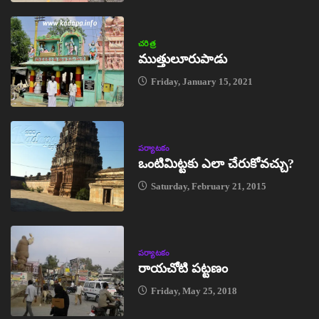
చరిత్ర
ముత్తులూరుపాడు
Friday, January 15, 2021
పర్యాటకం
ఒంటిమిట్టకు ఎలా చేరుకోవచ్చు?
Saturday, February 21, 2015
పర్యాటకం
రాయచోటి పట్టణం
Friday, May 25, 2018