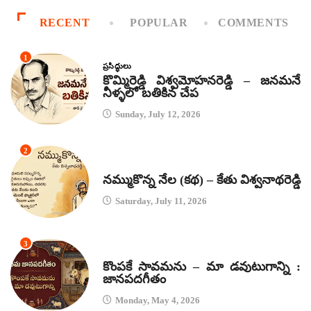
RECENT
POPULAR
COMMENTS
1
ప్రసిద్ధులు
కొమ్మిరెడ్డి విశ్వమోహనరెడ్డి – జనమనే
నీళ్ళలో బతికిన చేప
Sunday, July 12, 2026
2
కథలు
నమ్ముకొన్న నేల (కథ) – కేతు విశ్వనాథరెడ్డి
Saturday, July 11, 2026
3
జానపద గీతాలు
కొంపకే సావమను – మా డవుటుగాన్ని :
జానపదగీతం
Monday, May 4, 2026