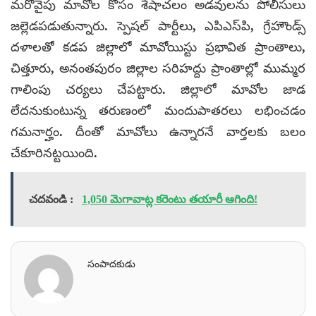
మరోవైపు మావోల కోసం శేషాచలం అడవులను పోలీసులు
జల్లెడపడుతున్నారు. స్పెషల్ పార్టీలు, ఎపిఎస్‌పి, గ్రేహౌండ్స్
దళాలతో కడప జిల్లాలో మావోయిస్టు ప్రభావిత ప్రాంతాలు,
చిత్తూరు, అనంతపురం జిల్లాల సరిహద్దు ప్రాంతాల్లో ముమ్మర
గాలింపు చర్యలు చేపట్టారు. జిల్లాలో మావోల జాడ
లేదనుకుంటున్న తరుణంలో మందుపాతరలు లభించడం
గమనార్హం. దీంతో మావోలు ఉన్నారనే వార్తలకు బలం
చేకూరినట్టయింది.
చదవండి :
1,050 మెగావాట్ల కరెంటు తయారీ ఆగింది!
సంపాదకుడు