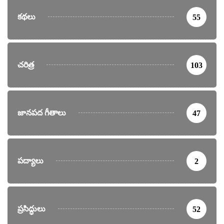
కథలు
55
చరిత్ర
103
జానపద గీతాలు
47
పద్యాలు
2
ప్రసిద్ధులు
52