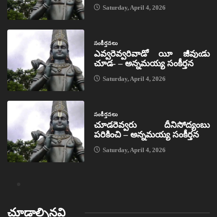
Saturday, April 4, 2026
సంకీర్తనలు
ఎవ్వరెవ్వరివాడో యీ జీవుఁడు
చూడ- – అన్నమయ్య సంకీర్తన
Saturday, April 4, 2026
సంకీర్తనలు
చూడరెవ్వరు దీనిసోద్యంబు
పరికించి – అన్నమయ్య సంకీర్తన
Saturday, April 4, 2026
చూడాల్సినవి