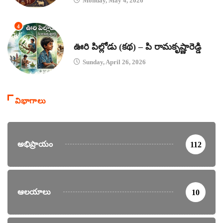
Monday, May 4, 2026
4
కథలు
ఊరి పిల్లోడు (కథ) – పి రామకృష్ణారెడ్డి
Sunday, April 26, 2026
విభాగాలు
అభిప్రాయం
112
ఆలయాలు
10