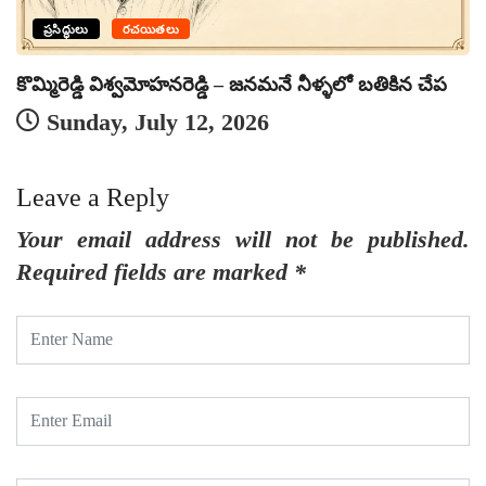
ప్రసిద్ధులు
రచయితలు
నమ
కొమ్మిరెడ్డి విశ్వమోహనరెడ్డి – జనమనే నీళ్ళలో బతికిన చేప
Sunday, July 12, 2026
Leave a Reply
Your email address will not be published.
Required fields are marked
*