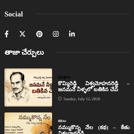
Social
తాజా చేర్పులు
ప్రసిద్ధులు
కొమ్మిరెడ్డి విశ్వమోహనరెడ్డి –
జనమనే నీళ్ళలో బతికిన చేప
Sunday, July 12, 2026
కథలు
నమ్ముకొన్న నేల (కథ) – కేతు
విశ్వనాథరెడ్డి