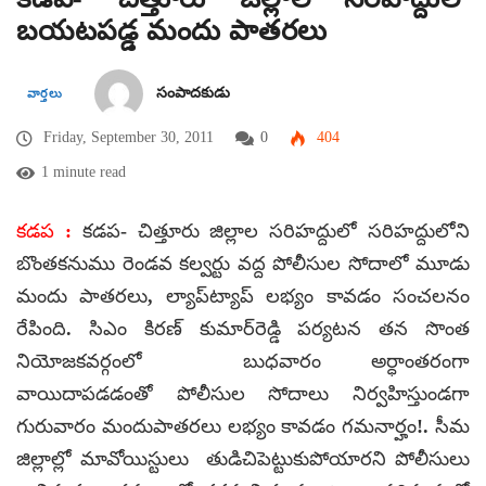
బయటపడ్డ మందు పాతరలు
సంపాదకుడు
వార్తలు
Friday, September 30, 2011
0
404
1 minute read
కడప :
కడప- చిత్తూరు జిల్లాల సరిహద్దులో సరిహద్దులోని
బొంతకనుము రెండవ కల్వర్టు వద్ద పోలీసుల సోదాలో మూడు
మందు పాతరలు, ల్యాప్‌ట్యాప్ లభ్యం కావడం సంచలనం
రేపింది. సిఎం కిరణ్ కుమార్‌రెడ్డి పర్యటన తన సొంత
నియోజకవర్గంలో బుధవారం అర్ధాంతరంగా
వాయిదాపడడంతో పోలీసుల సోదాలు నిర్వహిస్తుండగా
గురువారం మందుపాతరలు లభ్యం కావడం గమనార్హం!. సీమ
జిల్లాల్లో మావోయిస్టులు తుడిచిపెట్టుకుపోయారని పోలీసులు