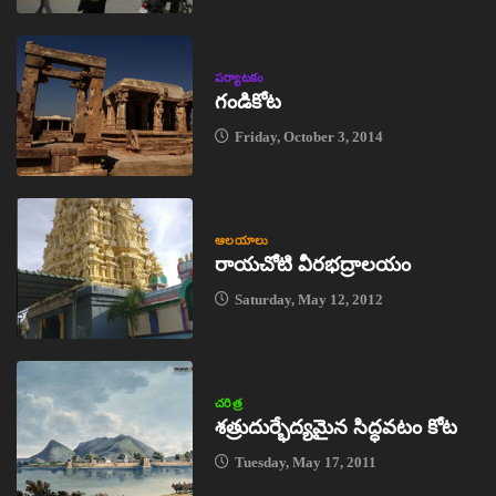
పర్యాటకం
గండికోట
Friday, October 3, 2014
ఆలయాలు
రాయచోటి వీరభద్రాలయం
Saturday, May 12, 2012
చరిత్ర
శత్రుదుర్భేద్యమైన సిద్ధవటం కోట
Tuesday, May 17, 2011