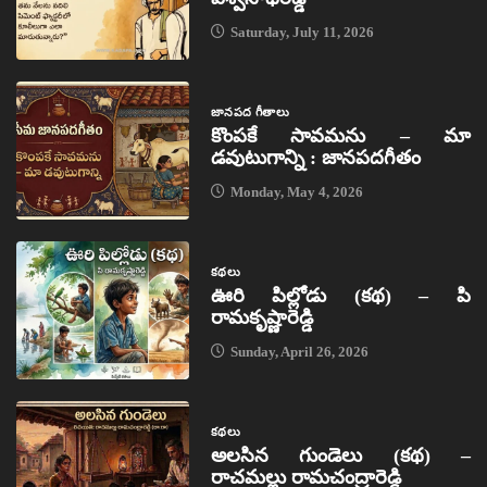
Saturday, July 11, 2026
జానపద గీతాలు
కొంపకే సావమను – మా
డవుటుగాన్ని : జానపదగీతం
Monday, May 4, 2026
కథలు
ఊరి పిల్లోడు (కథ) – పి
రామకృష్ణారెడ్డి
Sunday, April 26, 2026
కథలు
అలసిన గుండెలు (కథ) –
రాచమల్లు రామచంద్రారెడ్డి