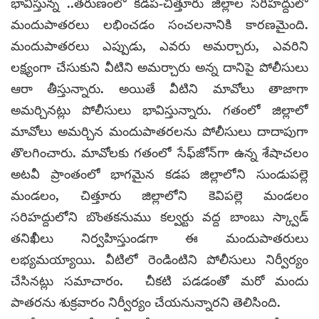
భావిస్తున్న ..
తరుణంలో కడప-చిత్తూరు జిల్లాల సరిహద్దులో
మందుపాతరలు లభించడం సంచలనానికి కారణమైంది.
మందుపాతరలు ఎప్పుడు, ఎవరు అమర్చారు, ఎవరిని
లక్ష్యంగా చేసుకుని వీటిని అమర్చారు అన్న దానిపై పోలీసులు
ఆరా తీస్తున్నారు. అయితే వీటిని మావోలు తాజాగా
అమర్చినట్లు పోలీసులు భావిస్తున్నారు. గతంలో జిల్లాలో
మావోలు అమర్చిన మందుపాతరలను పోలీసులు దాదాపుగా
తొలగించారు. మావోలకు గతంలో సేఫ్‌జోన్‌గా ఉన్న శేషాచలం
అటవీ ప్రాంతంలో భాగమైన కడప జిల్లాలోని సుండుపల్లె
మండలం, చిత్తూరు జిల్లాలోని కెవిపల్లె మండలం
సరిహద్దులోని బొంతకనుము కల్వర్టు వద్ద బాంబు స్క్వాడ్
తనిఖీలు నిర్వహిస్తుండగా ఈ మందుపాతరులు
లభ్యమయ్యాయి. వీటిలో రెండింటిని పోలీసులు నిర్వీర్యం
చేసినట్లు సమాచారం. చీకటి పడడంతో మరో మందు
పాతరను శుక్రవారం నిర్వీర్యం చేయనున్నారని తెలిసింది.