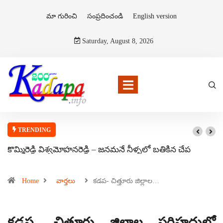
మా గురించి
సంప్రదించండి
English version
Saturday, August 8, 2026
TRENDING
కొమ్మిరెడ్డి విశ్వమోహనరెడ్డి – జనమనే నీళ్ళలో బతికిన చేప
Home
వార్తలు
కడప- చిత్తూరు జిల్లాల…
కడప- చిత్తూరు జిల్లాల సరిహద్దులో