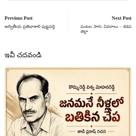
Previous Post
Next Post
అద్వితీయ ప్రతిభాశాలి పుట్టపర్తి
పంటల సాగు వివరాలు – కడప
జిల్లా
ఇవీ చదవండి