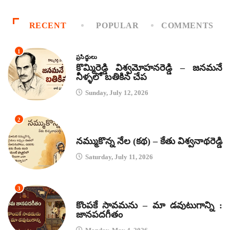
RECENT
POPULAR
COMMENTS
1
ప్రసిద్ధులు
కొమ్మిరెడ్డి విశ్వమోహనరెడ్డి – జనమనే
నీళ్ళలో బతికిన చేప
Sunday, July 12, 2026
2
కథలు
నమ్ముకొన్న నేల (కథ) – కేతు విశ్వనాథరెడ్డి
Saturday, July 11, 2026
3
జానపద గీతాలు
కొంపకే సావమను – మా డవుటుగాన్ని :
జానపదగీతం