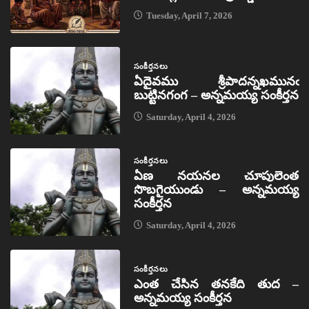
Tuesday, April 7, 2026
సంకీర్తనలు
ఏదైవము శ్రీపాదన్నఖమునఁ
బుట్టినగంగ – అన్నమయ్య సంకీర్తన
Saturday, April 4, 2026
సంకీర్తనలు
ఏణ నయనల చూపులెంత
సొబగైయుండు – అన్నమయ్య
సంకీర్తన
Saturday, April 4, 2026
సంకీర్తనలు
ఎంత చేసిన తనకేది తుద –
అన్నమయ్య సంకీర్తన