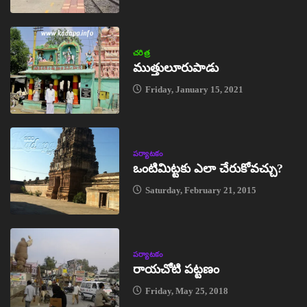
చరిత్ర
ముత్తులూరుపాడు
Friday, January 15, 2021
పర్యాటకం
ఒంటిమిట్టకు ఎలా చేరుకోవచ్చు?
Saturday, February 21, 2015
పర్యాటకం
రాయచోటి పట్టణం
Friday, May 25, 2018