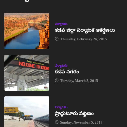
పర్యాటకం
కడప జిల్లా పర్యాటక ఆకర్షణలు
Thursday, February 26, 2015
పర్యాటకం
కడప నగరం
Tuesday, March 3, 2015
పర్యాటకం
ప్రొద్దుటూరు పట్టణం
Sunday, November 5, 2017