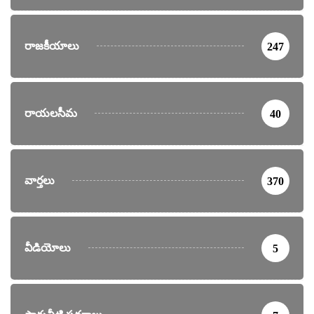
రాజకీయాలు
247
రాయలసీమ
40
వార్తలు
370
వీడియోలు
5