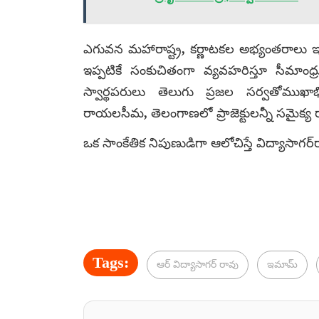
ఎగువన మహారాష్ట్ర, కర్ణాటకల అభ్యంతరాలు ఇప
ఇప్పటికే సంకుచితంగా వ్యవహరిస్తూ సీమాంధ్
స్వార్థపరులు తెలుగు ప్రజల సర్వతోముఖాభివృద్
రాయలసీమ, తెలంగాణలో ప్రాజెక్టులన్నీ సమైక్య రా
ఒక సాంకేతిక నిపుణుడిగా ఆలోచిస్తే విద్యాసా
Tags:
ఆర్ విద్యాసాగర్ రావు
ఇమామ్