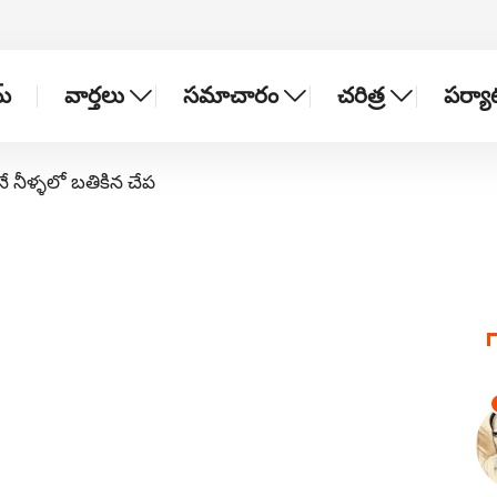
్
వార్తలు
సమాచారం
చరిత్ర
పర్య
నే నీళ్ళలో బతికిన చేప