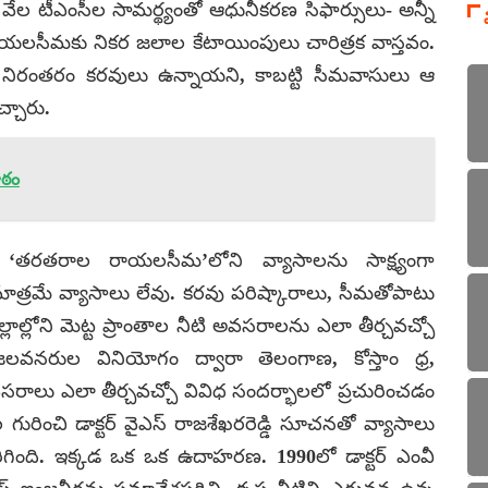
 6 వేల టీఎంసీల సామర్థ్యంతో ఆధునీకరణ సిఫార్సులు- అన్నీ
యలసీమకు నికర జలాల కేటాయింపులు చారిత్రక వాస్తవం.
 నిరంతరం కరవులు ఉన్నాయని, కాబట్టి సీమవాసులు ఆ
చ్చారు.
ాఠం
‘తరతరాల రాయలసీమ’లోని వ్యాసాలను సాక్ష్యంగా
ాత్రమే వ్యాసాలు లేవు. కరవు పరిష్కారాలు, సీమతోపాటు
ల్లాల్లోని మెట్ట ప్రాంతాల నీటి అవసరాలను ఎలా తీర్చవచ్చో
 జలవనరుల వినియోగం ద్వారా తెలంగాణ, కోస్తాం ధ్ర,
రాలు ఎలా తీర్చవచ్చో వివిధ సందర్భాలలో ప్రచురించడం
ురించి డాక్టర్ వైఎస్ రాజశేఖరరెడ్డి సూచనతో వ్యాసాలు
ిగింది. ఇక్కడ ఒక ఒక ఉదాహరణ. 1990లో డాక్టర్ ఎంవీ