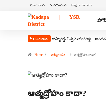
మా గురించి
సంప్రదించండి
English version
హోమ
కొమ్మిరెడ్డి విశ్వమోహనరెడ్డి – జనమ
TRENDING
Home
అభిప్రాయం
ఆత్మద్రోహం కాదా?
ఆత్మద్రోహం కాదా?