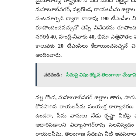
మైసూరారెడ్డి రాష్ట్రంలోని పది మంది రిటైర్డు
మహబూబ్‌నగర్, నల్లగొండ, రాయలసీమ జిల్లాల
పంటమార్పిడి ద్వారా దాదాపు 190 టీఎంసీల 
రూపొందించవచ్చునో చెప్పే నివేదికను రూపొంది
నగరికి 40, హంద్రీ-నీవాకు 40, భీమా ఎత్తిపోతల 
కాలువకు 20 టీఎంసీలు కేటాయించవచ్చనే 
అందించారు.
చదవండి :
సీమపై విషం కక్కిన తెలంగాణా మేధావి
నల్ల గొండ, మహబూబ్‌నగర్ జిల్లాల తాగు, సాగునీ
కొనసాగిన రాయలసీమ సంయుక్త కార్యాచరణ సమి
ఉండగా, సీమ వాసులు నేడు కృష్ణా నీటిపై 
ఆధారపడాలని విద్యాసాగర్‌రావు సెలవివ్వడ
రాయలసీమ, తెలంగాణ సేద్యపు నీటి అవసరాలు ఎ