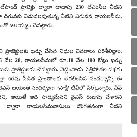
‌పాండ్ ప్రాజెక్టు ద్వారా దాదాపు 230 టీఎంసీల నీటిని
్ ద్వారా దిగువకు విడుదలవుతున్న నీటిని ఎగువన రాయలసీమ,
తో జలయజ్ఞం చేపట్టారు.
ాజెక్టులకు ఖర్చు చేసిన నిధుల వివరాలు పరిశీలిద్దాం.
5 వేల 28, రాయలసీమలో రూ.18 వేల 180 కోట్లు ఖర్చు
దు ప్రాజెక్టులను చేపట్టారు. నెట్టెంపాడు ఎత్తిపోతల పథకం
ల్లా కరవు పీడిత ప్రాంతాలకు తరలించిన సందర్భాన్ని ఈ
 వైఎస్ జయంతి సందర్భంగా ‘సాక్షి’ టీవీలో పేర్కొన్నారు. చీఫ్
దని, అయితే అది సాధ్యమేనని వైఎస్ రుజువు చేశారని
్డిపాడు ద్వారా రాయలసీమవాసులు దొంగతనంగా నీటిని