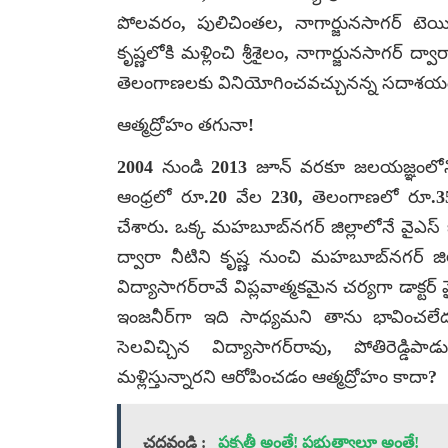
పోలవరం, పులిచింతల, నాగార్జునసాగర్ టెయిల్
కృష్ణలోకి మళ్లించి శ్రీశైలం, నాగార్జునసాగర
తెలంగాణలకు వినియోగించవచ్చునన్న సదాశయం
ఆత్మద్రోహం తగునా!
2004 నుండి 2013 జూన్ వరకూ జలయజ్ఞంలోని ప్ర
ఆంధ్రలో రూ.20 వేల 230, తెలంగాణలో రూ.3
చేశారు. ఒక్క మహబూబ్‌నగర్ జిల్లాలోనే వైఎస్ ఐ
ద్వారా నీటిని కృష్ణ నుంచి మహబూబ్‌నగర్ జి
విద్యాసాగర్‌రావే విప్లవాత్మకమైన చర్యగా డాక్టర్
ఇంజనీర్‌గా ఇది సాధ్యమని తాను భావించలే
సెలవిచ్చిన విద్యాసాగర్‌రావు, పోతిరెడ
మళ్లిస్తున్నారని ఆరోపించడం ఆత్మద్రోహం కాదా?
చదవండి :
ప్రకృతీ అంతే! ప్రభుత్వాలూ అంతే!