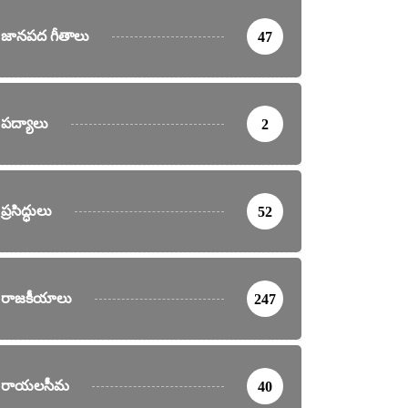
జానపద గీతాలు
47
పద్యాలు
2
ప్రసిద్ధులు
52
రాజకీయాలు
247
రాయలసీమ
40