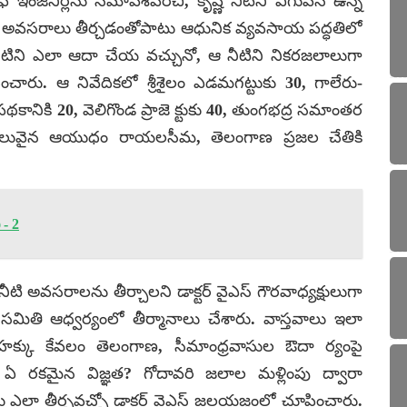
 చీఫ్ ఇంజనీర్లను సమావేశపరిచి, కృష్ణ నీటిని ఎగువన ఉన్న
 అవసరాలు తీర్చడంతోపాటు ఆధునిక వ్యవసాయ పద్ధతిలో
నీటిని ఎలా ఆదా చేయ వచ్చునో, ఆ నీటిని నికరజలాలుగా
ంచారు. ఆ నివేదికలో శ్రీశైలం ఎడమగట్టుకు 30, గాలేరు-
పథకానికి 20, వెలిగొండ ప్రాజె క్టుకు 40, తుంగభద్ర సమాంతర
విలువైన ఆయుధం రాయలసీమ, తెలంగాణ ప్రజల చేతికి
 - 2
టి అవసరాలను తీర్చాలని డాక్టర్ వైఎస్ గౌరవాధ్యక్షులుగా
తి ఆధ్వర్యంలో తీర్మానాలు చేశారు. వాస్తవాలు ఇలా
హక్కు కేవలం తెలంగాణ, సీమాంధ్రవాసుల ఔదా ర్యంపై
ం ఏ రకమైన విజ్ఞత? గోదావరి జలాల మళ్లింపు ద్వారా
లా తీర్చవచ్చో డాక్టర్ వైఎస్ జలయజ్ఞంలో చూపించారు.