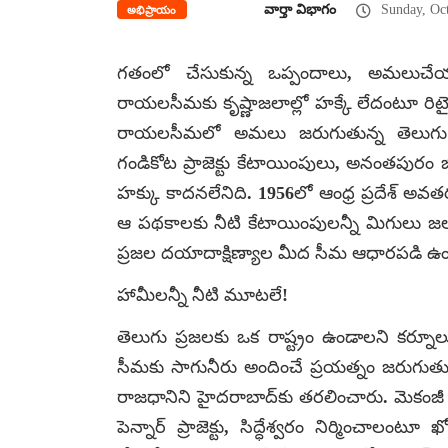
వార్తా విభాగం
Sunday, Oct
అభిప్రాయం
గతంలో చేసుకున్న ఒప్పందాలు, అమలుచేయ
రాయలసీమకు కృష్ణాజలాల్లో హక్కే లేదంటూ రిటైర్డ
రాయలసీమలో అమలు జరుగుతున్న తెలుగు గంగ,
గండికోట ప్రాజెక్టు కేటాయింపులు, అనంతపురం జి
హక్కు కాదనలేనిది. 1956లో ఆంధ్ర ప్రదేశ్ అవ
ఆ పథకాలకు నీటి కేటాయింపులన్నీ మిగులు జల
ప్రజల దయాదాక్షిణ్యాల మీద సీమ ఆధారపడి ఉండాల
హామీలన్నీ నీటి మూటలే!
తెలుగు ప్రజలకు ఒక రాష్ట్రం ఉండాలని కర్నూలు ర
సీమకు సాగునీరు అందించే ప్రయత్నం జరుగుతు
రాజధానిని హైదరాబాద్‌కు తరలించారు. మెకంజీ (త
పెన్నార్ ప్రాజెక్టు, సిద్ధేశ్వరం నిర్మించాలంట