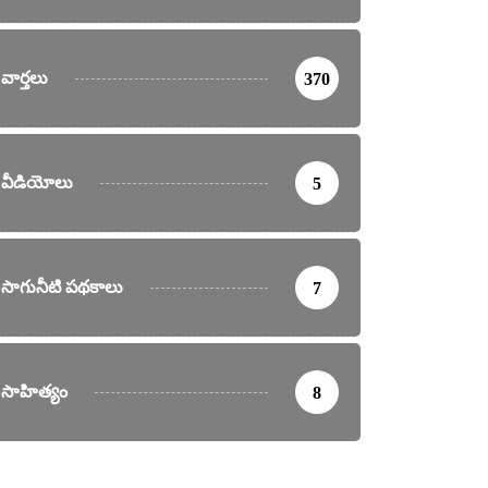
వార్తలు
370
వీడియోలు
5
సాగునీటి పథకాలు
7
సాహిత్యం
8