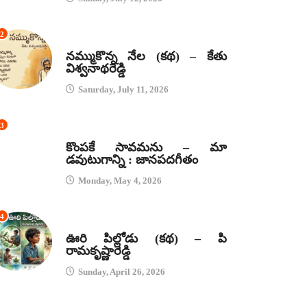
2
కథలు
నమ్ముకొన్న నేల (కథ) – కేతు
విశ్వనాథరెడ్డి
Saturday, July 11, 2026
3
జానపద గీతాలు
కొంపకే సావమను – మా
డవుటుగాన్ని : జానపదగీతం
Monday, May 4, 2026
4
కథలు
ఊరి పిల్లోడు (కథ) – పి
రామకృష్ణారెడ్డి
Sunday, April 26, 2026