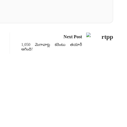
Next Post
1,050 మెగావాట్ల కరెంటు తయారీ
ఆగింది!
అభిప
సీమపై 
Su