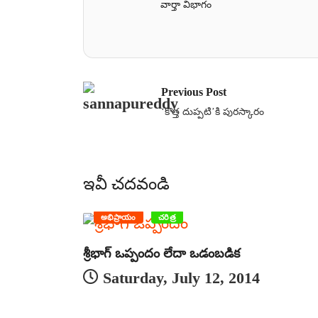
వార్తా విభాగం
Previous Post
‘కొత్త దుప్పటి’కి పురస్కారం
ఇవీ చదవండి
అభిప్రాయం
చరిత్ర
శ్రీభాగ్ ఒప్పందం లేదా ఒడంబడిక
Saturday, July 12, 2014