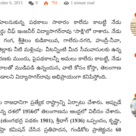
ober 6, 2013
0
791
1 minute read
ాలనుకున్న పథకాలు సాకారం కాలేదు కాబట్టి నేడు
ు చీఫ్ ఇంజనీర్ విద్యాసాగర్‌రావు ‘సాక్షి’లో రాశారు. నేడు
 శ్రీశైలం కుడికాలువ, గాలేరు-నగరి, హంద్రీ-నీవా,
ల్లాకు నీటి మళ్లింపు- వీటన్నింటి మీద సీమవాసులకు ఉన్న
తరణకు ముందు, పైపథకాలన్నీ అమలు కాలేదు కాబట్టి, నేడు
ాలతో ముడిపడి ఉన్నందున, వాటి కోసం కోస్తా, తెలంగాణ
ని విద్యాసాగర్‌రావు అభిప్రాయంగా కనిపిస్తోంది.
ాజధానిగా ప్రత్యేక రాష్ట్రాన్ని ఏర్పాటు చేశారు. అప్పుడే
న్న దశలో 1956లో తెలంగాణను ఆంధ్రలో విలీనం చేశారు.
ుంగభద్ర పథకం 1901), శ్రీభాగ్ (1936) ఒప్పందం, కృష్ణా,
ూ ఖోస్లా కమిషన్ చేసిన ప్రతిపాదన, గండికోట ప్రాజెక్టును 60