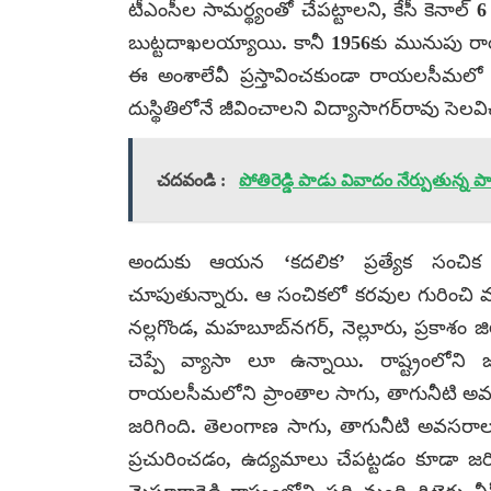
టీఎంసీల సామర్థ్యంతో చేపట్టాలని, కేసీ కెనాల్
బుట్టదాఖలయ్యాయి. కానీ 1956కు మునుపు రా
ఈ అంశాలేవీ ప్రస్తావించకుండా రాయలసీమలో
దుస్థితిలోనే జీవించాలని విద్యాసాగర్‌రావు సెలవి
చదవండి :
పోతిరెడ్డి పాడు వివాదం నేర్పుతున్న ప
అందుకు ఆయన ‘కదలిక’ ప్రత్యేక సంచిక 
చూపుతున్నారు. ఆ సంచికలో కరవుల గురించి మ
నల్లగొండ, మహబూబ్‌నగర్, నెల్లూరు, ప్రకాశం జి
చెప్పే వ్యాసా లూ ఉన్నాయి. రాష్ట్రంలోని
రాయలసీమలోని ప్రాంతాల సాగు, తాగునీటి అవస
జరిగింది. తెలంగాణ సాగు, తాగునీటి అవసరాల గ
ప్రచురించడం, ఉద్యమాలు చేపట్టడం కూడా జర