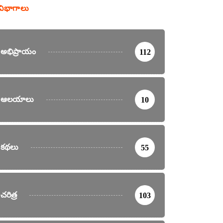
విభాగాలు
అభిప్రాయం
112
ఆలయాలు
10
కథలు
55
చరిత్ర
103