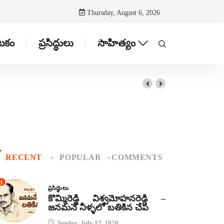
Thursday, August 6, 2026
ాటకం
ప్రసిద్ధులు
సాహిత్యం
RECENT
POPULAR
COMMENTS
1
ప్రసిద్ధులు
కొమ్మిరెడ్డి విశ్వమోహనరెడ్డి –
జనమనే నీళ్ళలో బతికిన చేప
Sunday, July 12, 2026