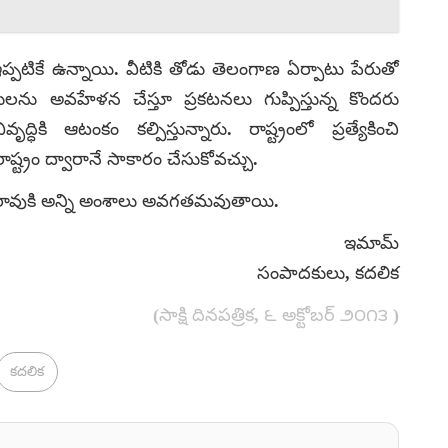
్పటికే ఉన్నాయి. వీటికి తోడు తెలంగాణ ఏర్పాటు పేరుతో
రులను అవహేళన చేస్తూ ప్రకటనలు గుప్పిస్తున్న కొందరు
ధికి ఆటంకం కల్పిస్తున్నారు. రాష్ట్రంలో ప్రత్యేకించి
ష్ట్రం ద్వారానే సాకారం చేసుకోవచ్చు.
గర్‌రావుకి అన్ని అంశాలు అవగతమవుతాయి.
ఇమామ్
సంపాదకులు, కదలిక
(సాక్షి దినపత్రిక, ౬ అక్టోబర్ ౨౦౧౩ )
కదలిక