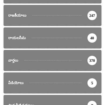
రాజకీయాలు
247
రాయలసీమ
40
వార్తలు
370
వీడియోలు
5