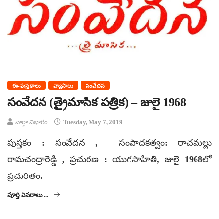
ఈ-పుస్తకాలు
వ్యాసాలు
సంవేదన
సంవేదన (త్రైమాసిక పత్రిక) – జులై 1968
వార్తా విభాగం
Tuesday, May 7, 2019
పుస్తకం : సంవేదన , సంపాదకత్వం: రాచమల్లు
రామచంద్రారెడ్డి , ప్రచురణ : యుగసాహితి, జులై 1968లో
ప్రచురితం.
పూర్తి వివరాలు ...