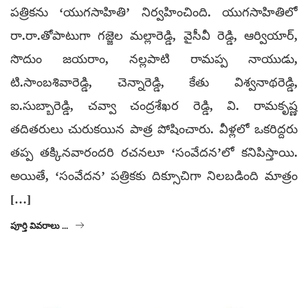
పత్రికను ‘యుగసాహితి’ నిర్వహించింది. యుగసాహితిలో
రా.రా.తోపాటుగా గజ్జెల మల్లారెడ్డి, వైసీవీ రెడ్డి, ఆర్వియార్,
సొదుం జయరాం, నల్లపాటి రామప్ప నాయుడు,
టి.సాంబశివారెడ్డి, చెన్నారెడ్డి, కేతు విశ్వనాథరెడ్డి,
ఐ.సుబ్బారెడ్డి, చవ్వా చంద్రశేఖర రెడ్డి, వి. రామకృష్ణ
తదితరులు చురుకయిన పాత్ర పోషించారు. వీళ్లలో ఒకరిద్దరు
తప్ప తక్కినవారందరి రచనలూ ‘సంవేదన’లో కనిపిస్తాయి.
అయితే, ‘సంవేదన’ పత్రికకు దిక్సూచిగా నిలబడింది మాత్రం
[…]
పూర్తి వివరాలు ...