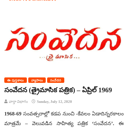
ఈ-పుస్తకాలు
వ్యాసాలు
సంవేదన
సంవేదన (త్రైమాసిక పత్రిక) – ఏప్రిల్ 1969
వార్తా విభాగం
Sunday, July 12, 2020
1968-69 సంవత్సరాల్లో కడప నుంచి -కేవలం ఏడాదిన్నరకాలం
మాత్రమే – వెలువడిన సాహిత్య పత్రిక ‘సంవేదన’. ఈ