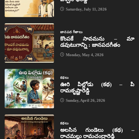
Saturday, July 11, 2026
జానపద గీతాలు
కొంపకే సావమను – మా
డవుటుగాన్ని : జానపదగీతం
Monday, May 4, 2026
కథలు
ఊరి పిల్లోడు (కథ) – పి
రామకృష్ణారెడ్డి
Sunday, April 26, 2026
కథలు
అలసిన గుండెలు (కథ) –
రాచమల్లు రామచంద్రారెడ్డి