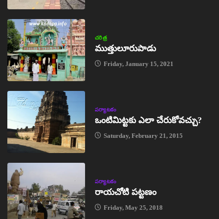
చరిత్ర
ముత్తులూరుపాడు
Friday, January 15, 2021
పర్యాటకం
ఒంటిమిట్టకు ఎలా చేరుకోవచ్చు?
Saturday, February 21, 2015
పర్యాటకం
రాయచోటి పట్టణం
Friday, May 25, 2018