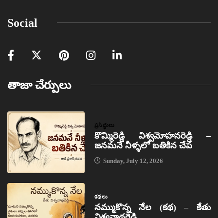
Social
తాజా చేర్పులు
ప్రసిద్ధులు
కొమ్మిరెడ్డి విశ్వమోహనరెడ్డి –
జనమనే నీళ్ళలో బతికిన చేప
Sunday, July 12, 2026
కథలు
నమ్ముకొన్న నేల (కథ) – కేతు
విశ్వనాథరెడ్డి