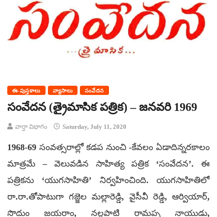
ఈ-పుస్తకాలు
వ్యాసాలు
సంవేదన
సంవేదన (త్రైమాసిక పత్రిక) – జనవరి 1969
వార్తా విభాగం
Saturday, July 11, 2020
1968-69 సంవత్సరాల్లో కడప నుంచి -కేవలం ఏడాదిన్నరకాలం
మాత్రమే – వెలువడిన సాహిత్య పత్రిక ‘సంవేదన’. ఈ
పత్రికను ‘యుగసాహితి’ నిర్వహించింది. యుగసాహితిలో
రా.రా.తోపాటుగా గజ్జెల మల్లారెడ్డి, వైసీవీ రెడ్డి, ఆర్వియార్,
సొదుం జయరాం, నల్లపాటి రామప్ప నాయుడు,