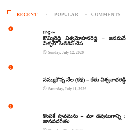
RECENT
POPULAR
COMMENTS
1
ప్రసిద్ధులు
కొమ్మిరెడ్డి విశ్వమోహనరెడ్డి – జనమనే
నీళ్ళలో బతికిన చేప
Sunday, July 12, 2026
2
కథలు
నమ్ముకొన్న నేల (కథ) – కేతు విశ్వనాథరెడ్డి
Saturday, July 11, 2026
3
జానపద గీతాలు
కొంపకే సావమను – మా డవుటుగాన్ని :
జానపదగీతం