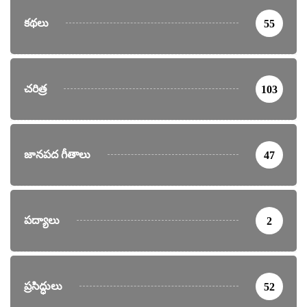
కథలు
55
చరిత్ర
103
జానపద గీతాలు
47
పద్యాలు
2
ప్రసిద్ధులు
52