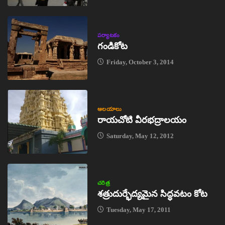
పర్యాటకం
గండికోట
Friday, October 3, 2014
ఆలయాలు
రాయచోటి వీరభద్రాలయం
Saturday, May 12, 2012
చరిత్ర
శత్రుదుర్భేద్యమైన సిద్ధవటం కోట
Tuesday, May 17, 2011