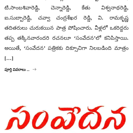
టి.సాంబశివారెడ్డి, చెన్నారెడ్డి, కేతు విశ్వనాథరెడ్డి,
ఐ.సుబ్బారెడ్డి, చవ్వా చంద్రశేఖర రెడ్డి, వి. రామకృష్ణ
తదితరులు చురుకయిన పాత్ర పోషించారు. వీళ్లలో ఒకరిద్దరు
తప్ప తక్కినవారందరి రచనలూ ‘సంవేదన’లో కనిపిస్తాయి.
అయితే, ‘సంవేదన’ పత్రికకు దిక్సూచిగా నిలబడింది మాత్రం
[…]
పూర్తి వివరాలు ...