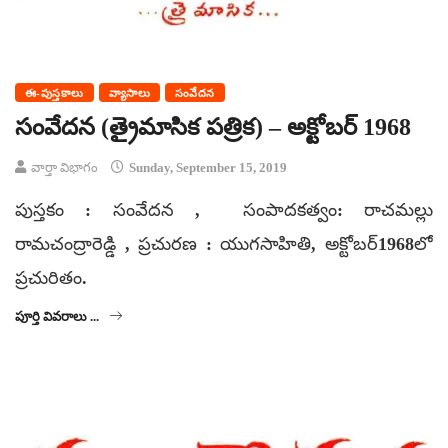
ఈ-పుస్తకాలు
వ్యాసాలు
సంవేదన
సంవేదన (త్రైమాసిక పత్రిక) – అక్టోబర్ 1968
వార్తా విభాగం
Sunday, September 15, 2019
పుస్తకం : సంవేదన , సంపాదకత్వం: రాచమల్లు
రామచంద్రారెడ్డి , ప్రచురణ : యుగసాహితి, అక్టోబర్1968లో
ప్రచురితం.
పూర్తి వివరాలు ...