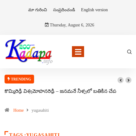
మా గురించి
సంప్రదించండి
English version
Thursday, August 6, 2026
TRENDING
కొమ్మిరెడ్డి విశ్వమోహనరెడ్డి – జనమనే నీళ్ళలో బతికిన చేప
Home
yugasahiti
TAGS :YUGASAHITI