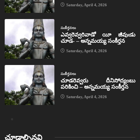
Saturday, April 4, 2026
సంకీర్తనలు
ఎవ్వరెవ్వరివాడో యీ జీవుఁడు
చూడ- – అన్నమయ్య సంకీర్తన
Saturday, April 4, 2026
సంకీర్తనలు
చూడరెవ్వరు దీనిసోద్యంబు
పరికించి – అన్నమయ్య సంకీర్తన
Saturday, April 4, 2026
చూడాల్సినవి