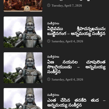
Tuesday, April 7, 2026
సంకీర్తనలు
ఏదైవము శ్రీపాదన్నఖమునఁ
బుట్టినగంగ – అన్నమయ్య సంకీర్తన
Saturday, April 4, 2026
సంకీర్తనలు
ఏణ నయనల చూపులెంత
సొబగైయుండు – అన్నమయ్య
సంకీర్తన
Saturday, April 4, 2026
సంకీర్తనలు
ఎంత చేసిన తనకేది తుద –
అన్నమయ్య సంకీర్తన