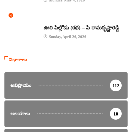
Monday, May 4, 2026
4
కథలు
ఊరి పిల్లోడు (కథ) – పి రామకృష్ణారెడ్డి
Sunday, April 26, 2026
విభాగాలు
అభిప్రాయం
112
ఆలయాలు
10