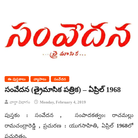
ఈ-పుస్తకాలు
వ్యాసాలు
సంవేదన
సంవేదన (త్రైమాసిక పత్రిక) – ఏప్రిల్ 1968
వార్తా విభాగం
Monday, February 4, 2019
పుస్తకం : సంవేదన , సంపాదకత్వం: రాచమల్లు
రామచంద్రారెడ్డి , ప్రచురణ : యుగసాహితి, ఏప్రిల్ 1968లో
ప్రచురితం.