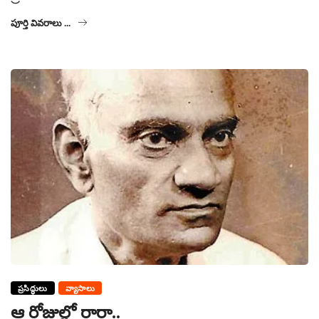
పూర్తి వివరాలు ...
ప్రసిద్ధులు
వ్యాసాలు
ఆ రోజుల్లో రారా..