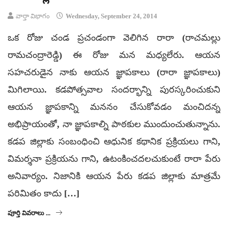
వార్తా విభాగం
Wednesday, September 24, 2014
ఒక రోజు చండ ప్రచండంగా వెలిగిన రారా (రాచమల్లు
రామచంద్రారెడ్డి) ఈ రోజు మన మధ్యలేరు. ఆయన
సహచరుడైన నాకు ఆయన జ్ఞాపకాలు (రారా జ్ఞాపకాలు)
మిగిలాయి. కడపోత్సవాల సందర్భాన్ని పురస్కరించుకుని
ఆయన జ్ఞాపకాన్ని మననం చేసుకోవడం మంచిదన్న
అభిప్రాయంతో, నా జ్ఞాపకాల్ని పాఠకుల ముందుంచుతున్నాను.
కడప జిల్లాకు సంబంధించి ఆధునిక కథానిక ప్రక్రియలు గాని,
విమర్శనా ప్రక్రియను గాని, ఉటంకించదలచుకుంటే రారా పేరు
అనివార్యం. నిజానికి ఆయన పేరు కడప జిల్లాకు మాత్రమే
పరిమితం కాదు […]
పూర్తి వివరాలు ...