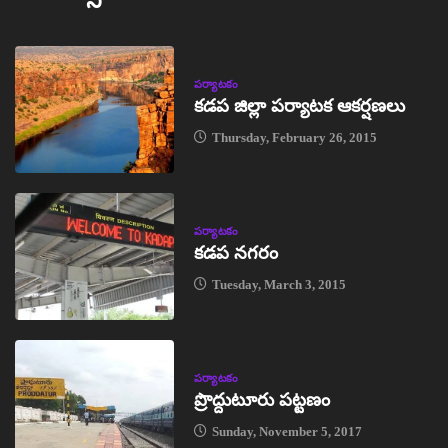
పర్యాటకం
కడప జిల్లా పర్యాటక ఆకర్షణలు
Thursday, February 26, 2015
పర్యాటకం
కడప నగరం
Tuesday, March 3, 2015
పర్యాటకం
ప్రొద్దుటూరు పట్టణం
Sunday, November 5, 2017