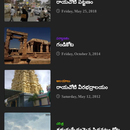
రాయచోటి పట్టణం
Friday, May 25, 2018
పర్యాటకం
గండికోట
Friday, October 3, 2014
ఆలయాలు
రాయచోటి వీరభద్రాలయం
Saturday, May 12, 2012
చరిత్ర