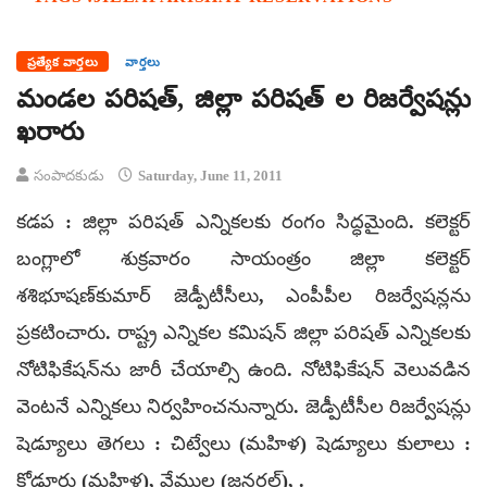
ప్రత్యేక వార్తలు
వార్తలు
మండల పరిషత్, జిల్లా పరిషత్ ల రిజర్వేషన్లు
ఖరారు
సంపాదకుడు
Saturday, June 11, 2011
కడప : జిల్లా పరిషత్ ఎన్నికలకు రంగం సిద్ధమైంది. కలెక్టర్
బంగ్లాలో శుక్రవారం సాయంత్రం జిల్లా కలెక్టర్
శశిభూషణ్‌కుమార్ జెడ్పీటీసీలు, ఎంపీపీల రిజర్వేషన్లను
ప్రకటించారు. రాష్ట్ర ఎన్నికల కమిషన్ జిల్లా పరిషత్ ఎన్నికలకు
నోటిఫికేషన్‌ను జారీ చేయాల్సి ఉంది. నోటిఫికేషన్ వెలువడిన
వెంటనే ఎన్నికలు నిర్వహించనున్నారు. జెడ్పీటీసీల రిజర్వేషన్లు
షెడ్యూలు తెగలు : చిట్వేలు (మహిళ) షెడ్యూలు కులాలు :
కోడూరు (మహిళ), వేముల (జనరల్), .