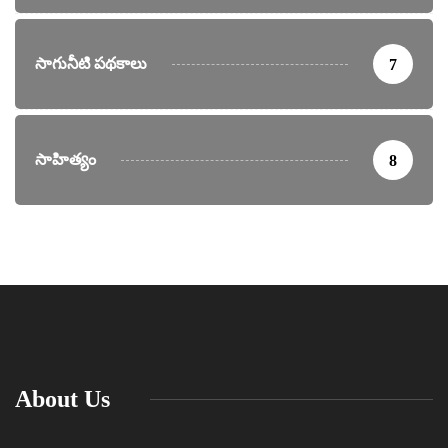
సాగునీటి పథకాలు
7
సాహిత్యం
8
About Us