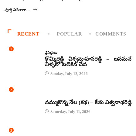
పూర్తి వివరాలు ...
RECENT
POPULAR
COMMENTS
1
ప్రసిద్ధులు
కొమ్మిరెడ్డి విశ్వమోహనరెడ్డి – జనమనే
నీళ్ళలో బతికిన చేప
Sunday, July 12, 2026
2
కథలు
నమ్ముకొన్న నేల (కథ) – కేతు విశ్వనాథరెడ్డి
Saturday, July 11, 2026
3
జానపద గీతాలు