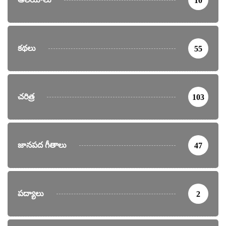
10
కథలు
55
చరిత్ర
103
జానపద గీతాలు
47
పద్యాలు
2