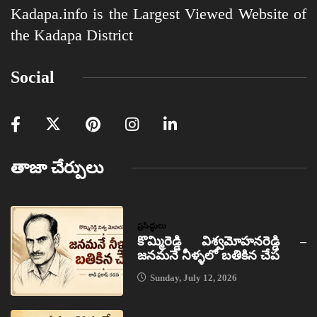
Kadapa.info is the Largest Viewed Website of
the Kadapa District
Social
తాజా చేర్పులు
ప్రసిద్ధులు
కొమ్మిరెడ్డి విశ్వమోహనరెడ్డి –
జనమనే నీళ్ళలో బతికిన చేప
Sunday, July 12, 2026