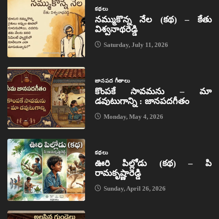
కథలు
నమ్ముకొన్న నేల (కథ) – కేతు
విశ్వనాథరెడ్డి
Saturday, July 11, 2026
జానపద గీతాలు
కొంపకే సావమను – మా
డవుటుగాన్ని : జానపదగీతం
Monday, May 4, 2026
కథలు
ఊరి పిల్లోడు (కథ) – పి
రామకృష్ణారెడ్డి
Sunday, April 26, 2026