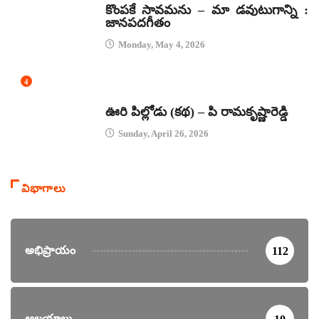
కొంపకే సావమను – మా డవుటుగాన్ని :
జానపదగీతం
Monday, May 4, 2026
4
కథలు
ఊరి పిల్లోడు (కథ) – పి రామకృష్ణారెడ్డి
Sunday, April 26, 2026
విభాగాలు
అభిప్రాయం
112
ఆలయాలు