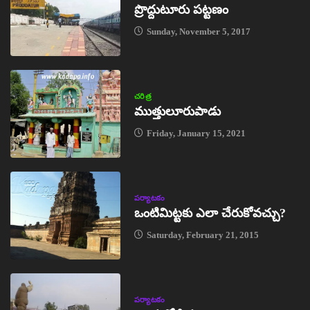
ప్రొద్దుటూరు పట్టణం
Sunday, November 5, 2017
చరిత్ర
ముత్తులూరుపాడు
Friday, January 15, 2021
పర్యాటకం
ఒంటిమిట్టకు ఎలా చేరుకోవచ్చు?
Saturday, February 21, 2015
పర్యాటకం