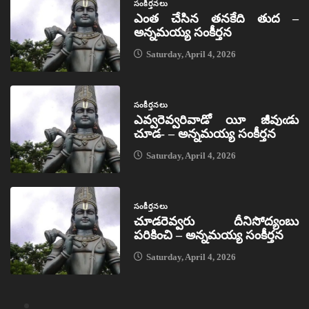
సంకీర్తనలు
ఎంత చేసిన తనకేది తుద –
అన్నమయ్య సంకీర్తన
Saturday, April 4, 2026
సంకీర్తనలు
ఎవ్వరెవ్వరివాడో యీ జీవుఁడు
చూడ- – అన్నమయ్య సంకీర్తన
Saturday, April 4, 2026
సంకీర్తనలు
చూడరెవ్వరు దీనిసోద్యంబు
పరికించి – అన్నమయ్య సంకీర్తన
Saturday, April 4, 2026