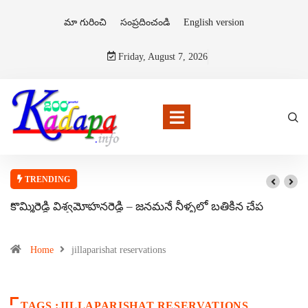
మా గురించి
సంప్రదించండి
English version
Friday, August 7, 2026
TRENDING
కొమ్మిరెడ్డి విశ్వమోహనరెడ్డి – జనమనే నీళ్ళలో బతికిన చేప
Home
jillaparishat reservations
TAGS :JILLAPARISHAT RESERVATIONS