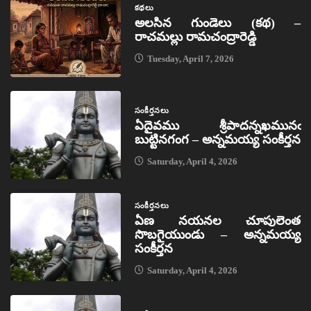
కథలు
అలసిన గుండెలు (కథ) –
రాచమల్లు రామచంద్రారెడ్డి
Tuesday, April 7, 2026
సంకీర్తనలు
ఏదైవము శ్రీపాదన్నఖమునఁ
బుట్టినగంగ – అన్నమయ్య సంకీర్తన
Saturday, April 4, 2026
సంకీర్తనలు
ఏణ నయనల చూపులెంత
సొబగైయుండు – అన్నమయ్య
సంకీర్తన
Saturday, April 4, 2026