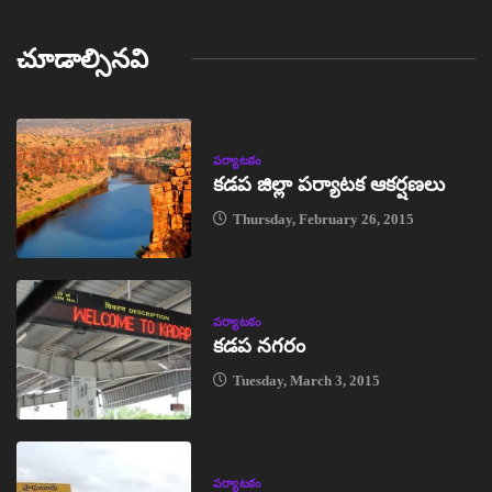
చూడాల్సినవి
పర్యాటకం
కడప జిల్లా పర్యాటక ఆకర్షణలు
Thursday, February 26, 2015
పర్యాటకం
కడప నగరం
Tuesday, March 3, 2015
పర్యాటకం