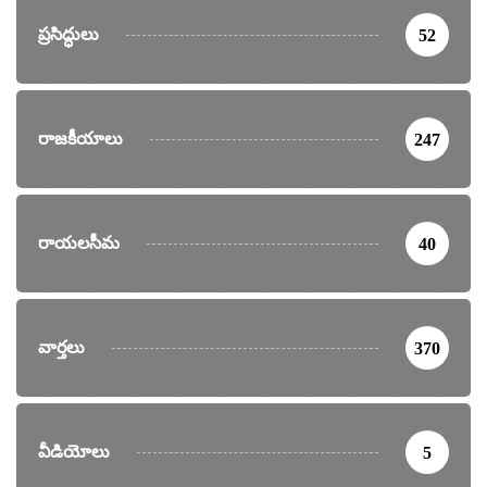
ప్రసిద్ధులు
52
రాజకీయాలు
247
రాయలసీమ
40
వార్తలు
370
వీడియోలు
5