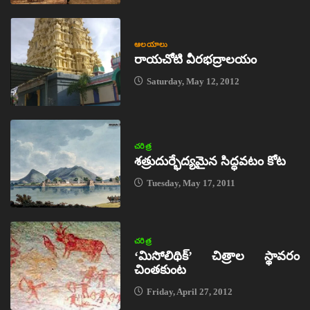
ఆలయాలు
రాయచోటి వీరభద్రాలయం
Saturday, May 12, 2012
చరిత్ర
శత్రుదుర్భేద్యమైన సిద్ధవటం కోట
Tuesday, May 17, 2011
చరిత్ర
‘మిసోలిథిక్‌’ చిత్రాల స్థావరం
చింతకుంట
Friday, April 27, 2012