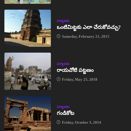
పర్యాటకం
ఒంటిమిట్టకు ఎలా చేరుకోవచ్చు?
Saturday, February 21, 2015
పర్యాటకం
రాయచోటి పట్టణం
Friday, May 25, 2018
పర్యాటకం
గండికోట
Friday, October 3, 2014