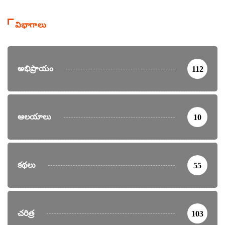
విభాగాలు
అభిప్రాయం
112
ఆలయాలు
10
కథలు
55
చరిత్ర
103