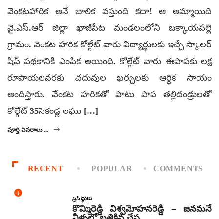
వెంకటహారిక అనే బాలిక వస్తుంది కదా! ఆ అమ్మాయిది
వై.ఎస్.ఆర్ జిల్లా ఖాజీపేట మండలంలోని బక్కాయపల్లె
గ్రామం. వెంకట హారిక కోల్గేట్ వారు విద్యార్థులకు ఇచ్చే స్కాలర్
షిప్ పథకానికి ఎంపిక అయింది. కోల్గేట్ వారు ఈపాపకు లక్ష
రూపాయలవరకు చదువుల ఖర్చులకు ఆర్ధిక సాయం
అందిస్తారు. వేంకట హరికతో పాటు పాప తల్లిదండ్రులతో
కోల్గేట్ 35సెకండ్ల లఘు […]
పూర్తి వివరాలు ...
RECENT
POPULAR
COMMENTS
1
ప్రసిద్ధులు
కొమ్మిరెడ్డి విశ్వమోహనరెడ్డి – జనమనే
నీళ్ళలో బతికిన చేప