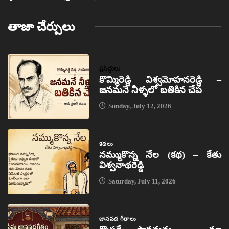
తాజా చేర్పులు
ప్రసిద్ధులు
కొమ్మిరెడ్డి విశ్వమోహనరెడ్డి –
జనమనే నీళ్ళలో బతికిన చేప
Sunday, July 12, 2026
కథలు
నమ్ముకొన్న నేల (కథ) – కేతు
విశ్వనాథరెడ్డి
Saturday, July 11, 2026
జానపద గీతాలు