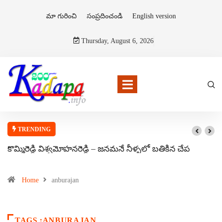
మా గురించి
సంప్రదించండి
English version
Thursday, August 6, 2026
TRENDING
కొమ్మిరెడ్డి విశ్వమోహనరెడ్డి – జనమనే నీళ్ళలో బతికిన చేప
Home
anburajan
TAGS :ANBURAJAN