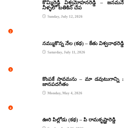
కొమ్మిరెడ్డి విశ్వమోహనరెడ్డి – జనమనే
నీళ్ళలో బతికిన చేప
Sunday, July 12, 2026
2
కథలు
నమ్ముకొన్న నేల (కథ) – కేతు విశ్వనాథరెడ్డి
Saturday, July 11, 2026
3
జానపద గీతాలు
కొంపకే సావమను – మా డవుటుగాన్ని :
జానపదగీతం
Monday, May 4, 2026
4
కథలు
ఊరి పిల్లోడు (కథ) – పి రామకృష్ణారెడ్డి