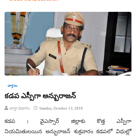
వార్తలు
కడప ఎస్పీగా అన్బురాజన్‌
వార్తా విభాగం
Sunday, October 13, 2019
కడప : వైఎస్సార్‌ జిల్లాకు కొత్త ఎస్పీగా
నియమితులయిన అన్బురాజన్‌ శుక్రవారం కడపలో విధుల్లో