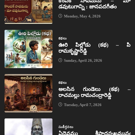
కొంపకే సావమను – మా
డవుటుగాన్ని : జానపదగీతం
Monday, May 4, 2026
కథలు
ఊరి పిల్లోడు (కథ) – పి
రామకృష్ణారెడ్డి
Sunday, April 26, 2026
కథలు
అలసిన గుండెలు (కథ) –
రాచమల్లు రామచంద్రారెడ్డి
Tuesday, April 7, 2026
సంకీర్తనలు
ఏదైవము శ్రీపాదన్నఖమునఁ