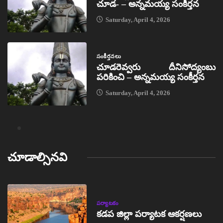
చూడ- – అన్నమయ్య సంకీర్తన
Saturday, April 4, 2026
సంకీర్తనలు
చూడరెవ్వరు దీనిసోద్యంబు
పరికించి – అన్నమయ్య సంకీర్తన
Saturday, April 4, 2026
చూడాల్సినవి
పర్యాటకం
కడప జిల్లా పర్యాటక ఆకర్షణలు