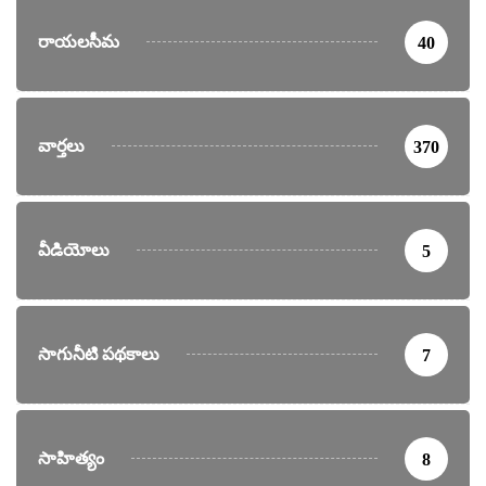
రాయలసీమ
40
వార్తలు
370
వీడియోలు
5
సాగునీటి పథకాలు
7
సాహిత్యం
8