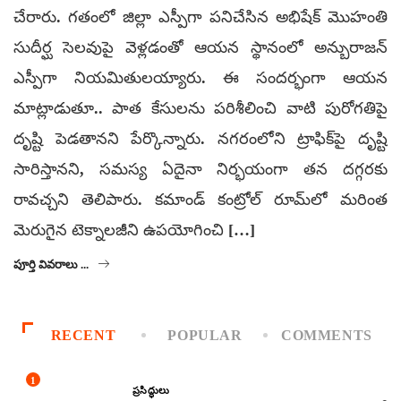
చేరారు. గతంలో జిల్లా ఎస్పీగా పనిచేసిన అభిషేక్‌ మొహంతి
సుదీర్ఘ సెలవుపై వెళ్లడంతో ఆయన స్థానంలో అన్బురాజన్‌
ఎస్పీగా నియమితులయ్యారు. ఈ సందర్భంగా ఆయన
మాట్లాడుతూ.. పాత కేసులను పరిశీలించి వాటి పురోగతిపై
దృష్టి పెడతానని పేర్కొన్నారు. నగరంలోని ట్రాఫిక్‌పై దృష్టి
సారిస్తానని, సమస్య ఏదైనా నిర్భయంగా తన దగ్గరకు
రావచ్చని తెలిపారు. కమాండ్‌ కంట్రోల్‌ రూమ్‌లో మరింత
మెరుగైన టెక్నాలజీని ఉపయోగించి […]
పూర్తి వివరాలు ...
RECENT
POPULAR
COMMENTS
1
ప్రసిద్ధులు