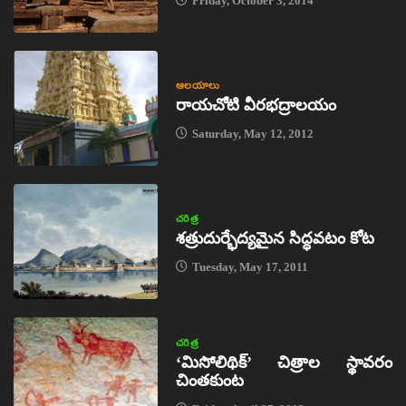
Friday, October 3, 2014
ఆలయాలు
రాయచోటి వీరభద్రాలయం
Saturday, May 12, 2012
చరిత్ర
శత్రుదుర్భేద్యమైన సిద్ధవటం కోట
Tuesday, May 17, 2011
చరిత్ర
‘మిసోలిథిక్‌’ చిత్రాల స్థావరం
చింతకుంట