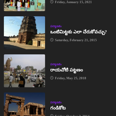
Friday, January 15, 2021
పర్యాటకం
ఒంటిమిట్టకు ఎలా చేరుకోవచ్చు?
Saturday, February 21, 2015
పర్యాటకం
రాయచోటి పట్టణం
Friday, May 25, 2018
పర్యాటకం
గండికోట