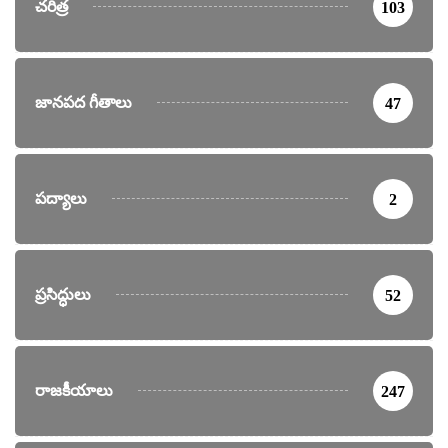
చరిత్ర
103
జానపద గీతాలు
47
పద్యాలు
2
ప్రసిద్ధులు
52
రాజకీయాలు
247