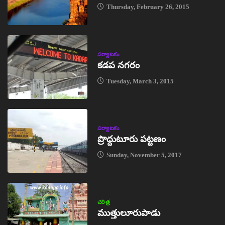
Thursday, February 26, 2015
పర్యాటకం
కడప నగరం
Tuesday, March 3, 2015
పర్యాటకం
ప్రొద్దుటూరు పట్టణం
Sunday, November 5, 2017
చరిత్ర
ముత్తులూరుపాడు