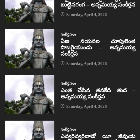
బుట్టినగంగ – అన్నమయ్య సంకీర్తన
Saturday, April 4, 2026
సంకీర్తనలు
ఏణ నయనల చూపులెంత
సొబగైయుండు – అన్నమయ్య
సంకీర్తన
Saturday, April 4, 2026
సంకీర్తనలు
ఎంత చేసిన తనకేది తుద –
అన్నమయ్య సంకీర్తన
Saturday, April 4, 2026
సంకీర్తనలు
ఎవ్వరెవ్వరివాడో యీ జీవుఁడు