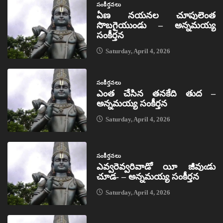
సంకీర్తనలు
ఏణ నయనల చూపులెంత
సొబగైయుండు – అన్నమయ్య
సంకీర్తన
Saturday, April 4, 2026
సంకీర్తనలు
ఎంత చేసిన తనకేది తుద –
అన్నమయ్య సంకీర్తన
Saturday, April 4, 2026
సంకీర్తనలు
ఎవ్వరెవ్వరివాడో యీ జీవుఁడు
చూడ- – అన్నమయ్య సంకీర్తన
Saturday, April 4, 2026