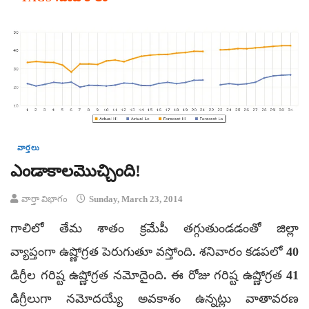
వార్తలు
ఎండాకాలమొచ్చింది!
వార్తా విభాగం
Sunday, March 23, 2014
గాలిలో తేమ శాతం క్రమేపీ తగ్గుతుండడంతో జిల్లా
వ్యాప్తంగా ఉష్ణోగ్రత పెరుగుతూ వస్తోంది. శనివారం కడపలో 40
డిగ్రీల గరిష్ట ఉష్ణోగ్రత నమోదైంది. ఈ రోజు గరిష్ట ఉష్ణోగ్రత 41
డిగ్రీలుగా నమోదయ్యే అవకాశం ఉన్నట్లు వాతావరణ