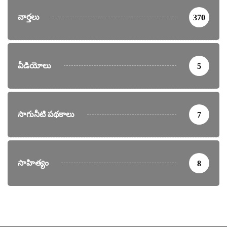
వార్తలు
370
వీడియోలు
5
సాగునీటి పథకాలు
7
సాహిత్యం
8