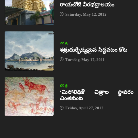
రాయచోటి వీరభద్రాలయం
Saturday, May 12, 2012
చరిత్ర
శత్రుదుర్భేద్యమైన సిద్ధవటం కోట
Tuesday, May 17, 2011
చరిత్ర
‘మిసోలిథిక్‌’ చిత్రాల స్థావరం
చింతకుంట
Friday, April 27, 2012