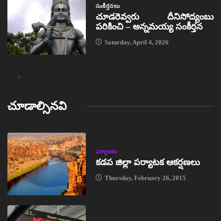
సంకీర్తనలు
చూడరెవ్వరు దీనిసోద్యంబు
పరికించి – అన్నమయ్య సంకీర్తన
Saturday, April 4, 2026
చూడాల్సినవి
పర్యాటకం
కడప జిల్లా పర్యాటక ఆకర్షణలు
Thursday, February 26, 2015