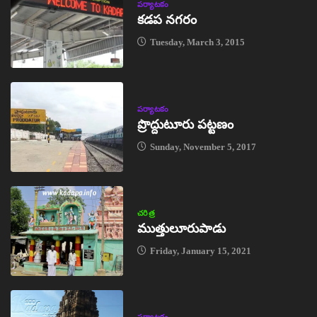
పర్యాటకం
కడప నగరం
Tuesday, March 3, 2015
పర్యాటకం
ప్రొద్దుటూరు పట్టణం
Sunday, November 5, 2017
చరిత్ర
ముత్తులూరుపాడు
Friday, January 15, 2021
పర్యాటకం