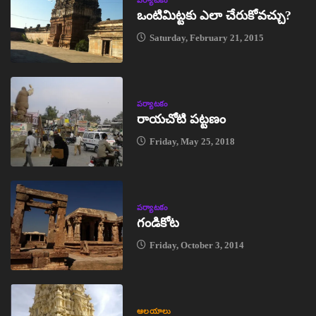
ఒంటిమిట్టకు ఎలా చేరుకోవచ్చు?
Saturday, February 21, 2015
పర్యాటకం
రాయచోటి పట్టణం
Friday, May 25, 2018
పర్యాటకం
గండికోట
Friday, October 3, 2014
ఆలయాలు