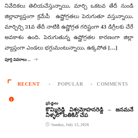
నివేదికలు తెలియచేస్తున్నాయి. మార్చి ఒకటవ తేదీ నుండి
జిల్లావ్యాప్తంగా క్రమేపీ ఉష్ణోగ్రతలు పెరుగుతూ వస్తున్నాయి.
మార్చిర్చి ౩1వ తేదీ నాటికి ఉష్ణోగ్రత గరిష్టంగా 43 డిగ్రీలకు చేరే
అవకాశం ఉంది. పెరుగుతున్న ఉష్ణోగ్రతల కారణంగా జిల్లా
వ్యాప్తంగా ఎండలు భగ్గుమంటున్నాయి. ఉక్కపోత […]
పూర్తి వివరాలు ...
RECENT
POPULAR
COMMENTS
1
ప్రసిద్ధులు
కొమ్మిరెడ్డి విశ్వమోహనరెడ్డి – జనమనే
నీళ్ళలో బతికిన చేప
Sunday, July 12, 2026