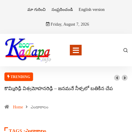
మా గురించి
సంప్రదించండి
English version
Friday, August 7, 2026
TRENDING
కొమ్మిరెడ్డి విశ్వమోహనరెడ్డి – జనమనే నీళ్ళలో బతికిన చేప
Home
ఎండాకాలం
TAGS :ఎండాకాలం