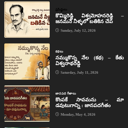
ప్రసిద్ధులు
కొమ్మిరెడ్డి విశ్వమోహనరెడ్డి –
జనమనే నీళ్ళలో బతికిన చేప
Sunday, July 12, 2026
కథలు
నమ్ముకొన్న నేల (కథ) – కేతు
విశ్వనాథరెడ్డి
Saturday, July 11, 2026
జానపద గీతాలు
కొంపకే సావమను – మా
డవుటుగాన్ని : జానపదగీతం
Monday, May 4, 2026