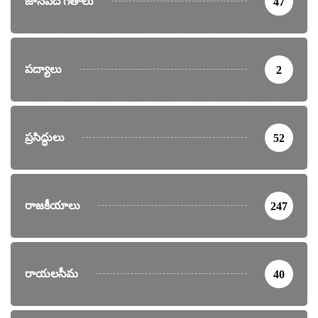
జానపద గీతాలు
47
పద్యాలు
2
ప్రసిద్ధులు
52
రాజకీయాలు
247
రాయలసీమ
40