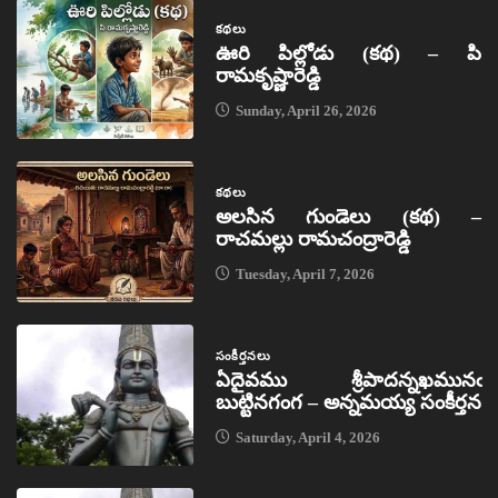
కథలు
ఊరి పిల్లోడు (కథ) – పి
రామకృష్ణారెడ్డి
Sunday, April 26, 2026
కథలు
అలసిన గుండెలు (కథ) –
రాచమల్లు రామచంద్రారెడ్డి
Tuesday, April 7, 2026
సంకీర్తనలు
ఏదైవము శ్రీపాదన్నఖమునఁ
బుట్టినగంగ – అన్నమయ్య సంకీర్తన
Saturday, April 4, 2026