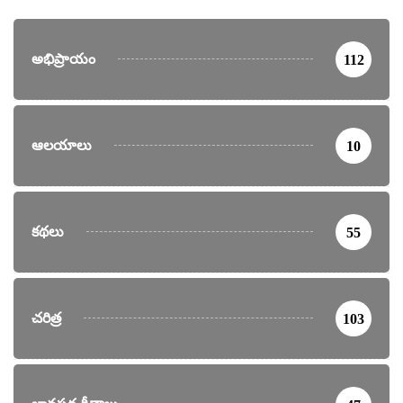
అభిప్రాయం
112
ఆలయాలు
10
కథలు
55
చరిత్ర
103