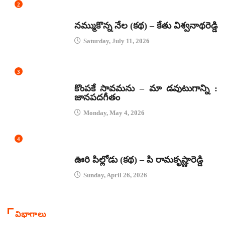
2
కథలు
నమ్ముకొన్న నేల (కథ) – కేతు విశ్వనాథరెడ్డి
Saturday, July 11, 2026
3
జానపద గీతాలు
కొంపకే సావమను – మా డవుటుగాన్ని :
జానపదగీతం
Monday, May 4, 2026
4
కథలు
ఊరి పిల్లోడు (కథ) – పి రామకృష్ణారెడ్డి
Sunday, April 26, 2026
విభాగాలు