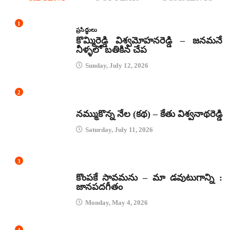
1
ప్రసిద్ధులు
కొమ్మిరెడ్డి విశ్వమోహనరెడ్డి – జనమనే
నీళ్ళలో బతికిన చేప
Sunday, July 12, 2026
2
కథలు
నమ్ముకొన్న నేల (కథ) – కేతు విశ్వనాథరెడ్డి
Saturday, July 11, 2026
3
జానపద గీతాలు
కొంపకే సావమను – మా డవుటుగాన్ని :
జానపదగీతం
Monday, May 4, 2026
4