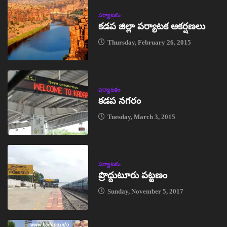
పర్యాటకం
కడప జిల్లా పర్యాటక ఆకర్షణలు
Thursday, February 26, 2015
పర్యాటకం
కడప నగరం
Tuesday, March 3, 2015
పర్యాటకం
ప్రొద్దుటూరు పట్టణం
Sunday, November 5, 2017