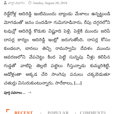
వార్తా విభాగం
Sunday, August 28, 2016
రెడ్డేరోళ్ల ఆదిరెడ్డి ఇంటిముందు బ్యాండు మేళాలు ఉన్నట్టుండి
మోగడంతో జనం సందడిగా గుమిగూడినారు. రేపు దగ్గరలోని
టవున్లో ఆదిరెడ్డి కొడుకు విష్ణూది పెళ్లి. పెళ్లికి ముందు జరిపే
దాసర్ల కార్యం ఆదిరెడ్డి ఇంట్లో జరుగుతోంది. దాసర్ల కోసం
కుండలూ, బానలు తెచ్చి రామస్వామి దేవళం ముందు
ఆవరణలోని వేపచెట్టు కింద పెట్టి సున్నపు నీళ్లు కలిపిన
గుడ్డతో వాటిపై తెల్లటి పట్టెలు గీస్తున్నాడు కుమ్మరిశెట్టి.
ఆడోళ్లంతా అక్కడ చేరి సాంగెపు పనులు చక్కబెడుతూ
చతుర్లు విసురుకుంటున్నారు. సారేకాలు, […]
పూర్తి వివరాలు ...
RECENT
POPULAR
COMMENTS