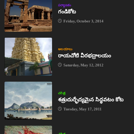
పర్యాటకం
గండికోట
Friday, October 3, 2014
ఆలయాలు
రాయచోటి వీరభద్రాలయం
Saturday, May 12, 2012
చరిత్ర
శత్రుదుర్భేద్యమైన సిద్ధవటం కోట
Tuesday, May 17, 2011
చరిత్ర