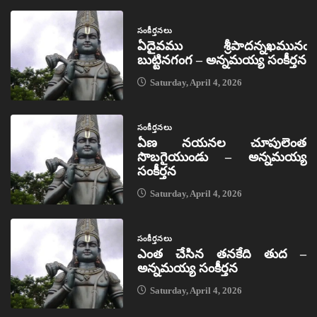
సంకీర్తనలు
ఏదైవము శ్రీపాదన్నఖమునఁ
బుట్టినగంగ – అన్నమయ్య సంకీర్తన
Saturday, April 4, 2026
సంకీర్తనలు
ఏణ నయనల చూపులెంత
సొబగైయుండు – అన్నమయ్య
సంకీర్తన
Saturday, April 4, 2026
సంకీర్తనలు
ఎంత చేసిన తనకేది తుద –
అన్నమయ్య సంకీర్తన
Saturday, April 4, 2026