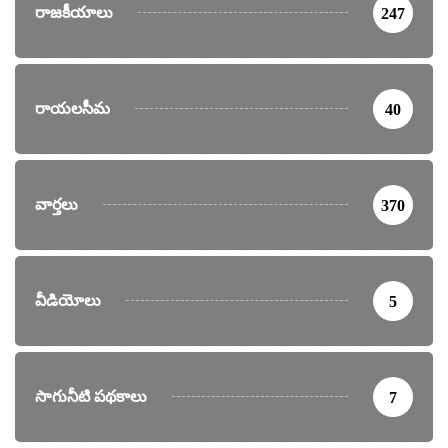
రాజకీయాలు
247
రాయలసీమ
40
వార్తలు
370
వీడియోలు
5
సాగునీటి పథకాలు
7