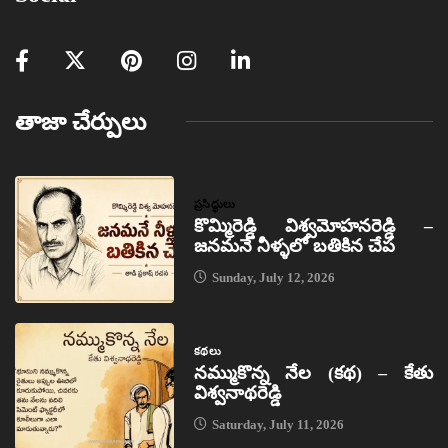
తాజా చేర్పులు
ప్రసిద్ధులు
కొమ్మిరెడ్డి విశ్వమోహనరెడ్డి –
జనమనే నీళ్ళలో బతికిన చేప
Sunday, July 12, 2026
కథలు
నమ్ముకొన్న నేల (కథ) – కేతు
విశ్వనాథరెడ్డి
Saturday, July 11, 2026