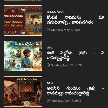
జానపద గీతాలు
కొంపకే సావమను – మా
డవుటుగాన్ని : జానపదగీతం
Monday, May 4, 2026
కథలు
ఊరి పిల్లోడు (కథ) – పి
రామకృష్ణారెడ్డి
Sunday, April 26, 2026
కథలు
అలసిన గుండెలు (కథ) –
రాచమల్లు రామచంద్రారెడ్డి
Tuesday, April 7, 2026