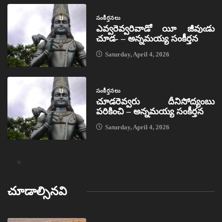
సంకీర్తనలు
ఎవ్వరెవ్వరివాడో యీ జీవుఁడు
చూడ- – అన్నమయ్య సంకీర్తన
Saturday, April 4, 2026
సంకీర్తనలు
చూడరెవ్వరు దీనిసోద్యంబు
పరికించి – అన్నమయ్య సంకీర్తన
Saturday, April 4, 2026
చూడాల్సినవి