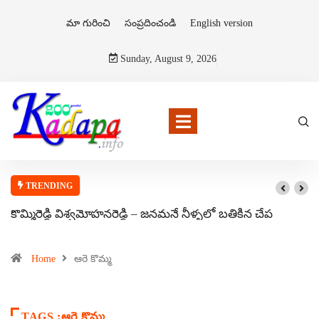
మా గురించి
సంప్రదించండి
English version
Sunday, August 9, 2026
TRENDING
కొమ్మిరెడ్డి విశ్వమోహనరెడ్డి – జనమనే నీళ్ళలో బతికిన చేప
Home
ఆరె కొమ్మ
TAGS :ఆరె కొమ్మ