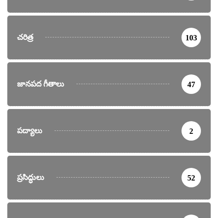
చరిత్ర
103
జానపద గీతాలు
47
పద్యాలు
2
ప్రసిద్ధులు
52