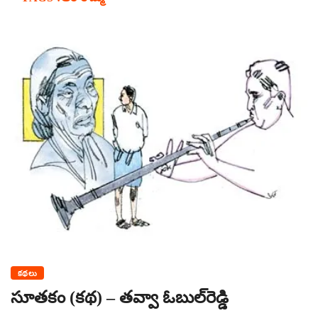
కథలు
సూతకం (కథ) – తవ్వా ఓబుల్‌రెడ్డి