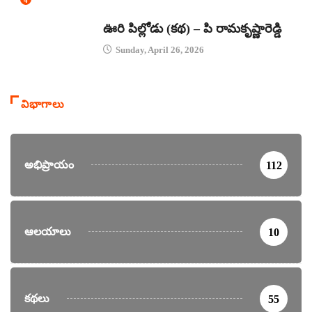
కథలు
ఊరి పిల్లోడు (కథ) – పి రామకృష్ణారెడ్డి
Sunday, April 26, 2026
విభాగాలు
అభిప్రాయం
112
ఆలయాలు
10
కథలు
55