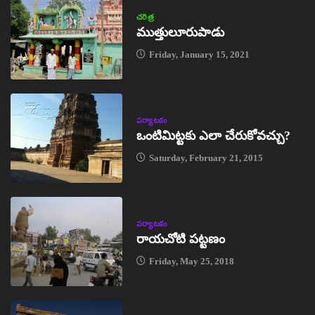
చరిత్ర
ముత్తులూరుపాడు
Friday, January 15, 2021
పర్యాటకం
ఒంటిమిట్టకు ఎలా చేరుకోవచ్చు?
Saturday, February 21, 2015
పర్యాటకం
రాయచోటి పట్టణం
Friday, May 25, 2018