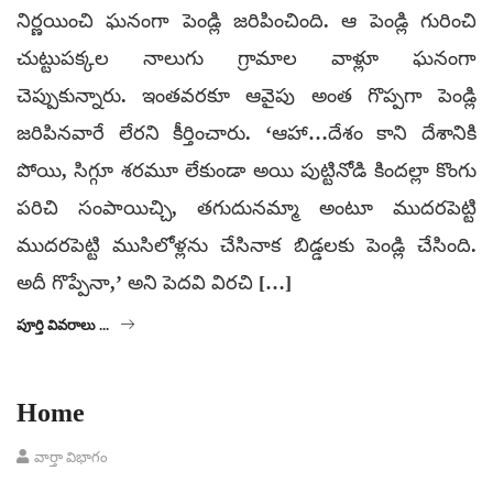
నిర్ణయించి ఘనంగా పెండ్లి జరిపించింది. ఆ పెండ్లి గురించి
చుట్టుపక్కల నాలుగు గ్రామాల వాళ్లూ ఘనంగా
చెప్పుకున్నారు. ఇంతవరకూ ఆవైపు అంత గొప్పగా పెండ్లి
జరిపినవారే లేరని కీర్తించారు. ‘ఆహా…దేశం కాని దేశానికి
పోయి, సిగ్గూ శరమూ లేకుండా అయి పుట్టినోడి కిందల్లా కొంగు
పరిచి సంపాయిచ్చి, తగుదునమ్మా అంటూ ముదరపెట్టి
ముదరపెట్టి ముసిలోళ్లను చేసినాక బిడ్డలకు పెండ్లి చేసింది.
అదీ గొప్పేనా,’ అని పెదవి విరచి […]
పూర్తి వివరాలు ...
Home
వార్తా విభాగం