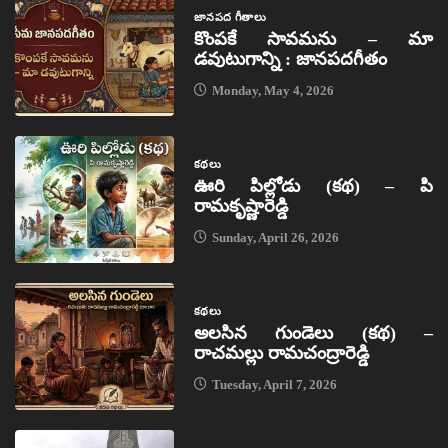
జానపద గీతాలు
కొంపకే సావమను – మా
డవుటుగాన్ని : జానపదగీతం
Monday, May 4, 2026
కథలు
ఊరి పిల్లోడు (కథ) – పి
రామకృష్ణారెడ్డి
Sunday, April 26, 2026
కథలు
అలసిన గుండెలు (కథ) –
రాచమల్లు రామచంద్రారెడ్డి
Tuesday, April 7, 2026