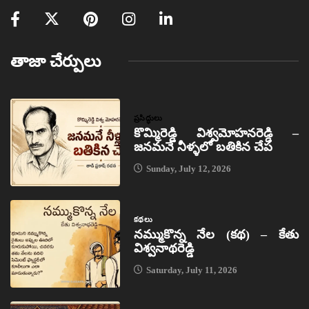
తాజా చేర్పులు
ప్రసిద్ధులు
కొమ్మిరెడ్డి విశ్వమోహనరెడ్డి –
జనమనే నీళ్ళలో బతికిన చేప
Sunday, July 12, 2026
కథలు
నమ్ముకొన్న నేల (కథ) – కేతు
విశ్వనాథరెడ్డి
Saturday, July 11, 2026