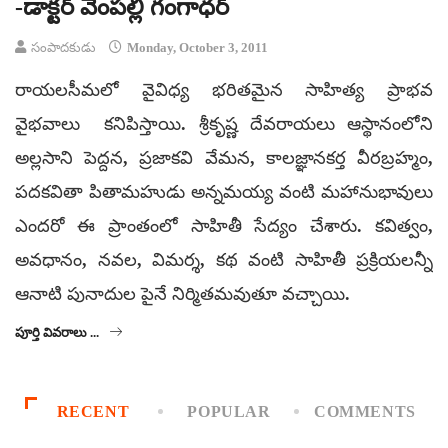
-డాక్టర్ వేంపల్లి గంగాధర్
సంపాదకుడు
Monday, October 3, 2011
రాయలసీమలో వైవిధ్య భరితమైన సాహిత్య ప్రాభవ
వైభవాలు కనిపిస్తాయి. శ్రీకృష్ణ దేవరాయలు ఆస్థానంలోని
అల్లసాని పెద్దన, ప్రజాకవి వేమన, కాలజ్ఞానకర్త వీరబ్రహ్మం,
పదకవితా పితామహుడు అన్నమయ్య వంటి మహానుభావులు
ఎందరో ఈ ప్రాంతంలో సాహితీ సేద్యం చేశారు. కవిత్వం,
అవధానం, నవల, విమర్శ, కథ వంటి సాహితీ ప్రక్రియలన్నీ
ఆనాటి పునాదుల పైనే నిర్మితమవుతూ వచ్చాయి.
పూర్తి వివరాలు ...
RECENT
POPULAR
COMMENTS