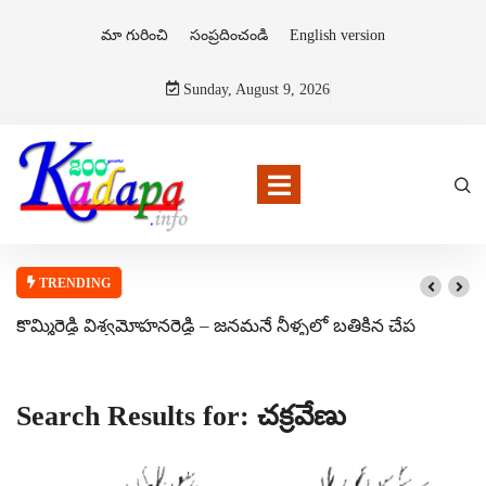
మా గురించి
సంప్రదించండి
English version
Sunday, August 9, 2026
TRENDING
కొమ్మిరెడ్డి విశ్వమోహనరెడ్డి – జనమనే నీళ్ళలో బతికిన చేప
Search Results for: చక్రవేణు