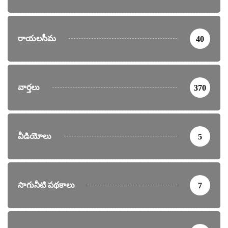
రాయలసీమ
40
వార్తలు
370
వీడియోలు
5
సాగునీటి పథకాలు
7