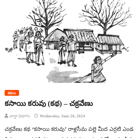
కథలు
కసాయి కరువు (కథ) – చక్రవేణు
వార్తా విభాగం
Wednesday, June 26, 2024
చక్రవేణు కథ ‘కసాయి కరువు’ రాళ్లసీమ పల్లె మీద ఎర్రటి ఎండ