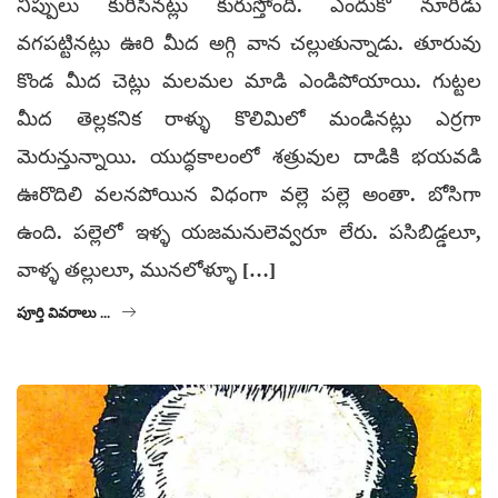
నిప్పులు కురిసినట్లు కురుస్తోంది. ఎందుకో నూరీడు
వగపట్టినట్లు ఊరి మీద అగ్గి వాన చల్లుతున్నాడు. తూరువు
కొండ మీద చెట్లు మలమల మాడి ఎండిపోయాయి. గుట్టల
మీద తెల్లకనిక రాళ్ళు కొలిమిలో మండినట్లు ఎర్రగా
మెరున్తున్నాయి. యుద్ధకాలంలో శత్రువుల దాడికి భయవడి
ఊరొదిలి వలనపోయిన విధంగా వల్లె పల్లె అంతా. బోసిగా
ఉంది. పల్లెలో ఇళ్ళ యజమనులెవ్వరూ లేరు. పసిబిడ్డలూ,
వాళ్ళ తల్లులూ, మునలోళ్ళూ […]
పూర్తి వివరాలు ...