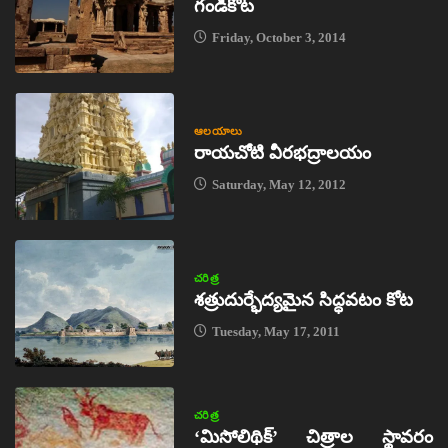
గండికోట
Friday, October 3, 2014
ఆలయాలు
రాయచోటి వీరభద్రాలయం
Saturday, May 12, 2012
చరిత్ర
శత్రుదుర్భేద్యమైన సిద్ధవటం కోట
Tuesday, May 17, 2011
చరిత్ర
‘మిసోలిథిక్‌’ చిత్రాల స్థావరం