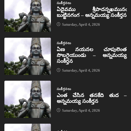
సంకీర్తనలు
ఏదైవము శ్రీపాదన్నఖమునఁ
బుట్టినగంగ – అన్నమయ్య సంకీర్తన
Saturday, April 4, 2026
సంకీర్తనలు
ఏణ నయనల చూపులెంత
సొబగైయుండు – అన్నమయ్య
సంకీర్తన
Saturday, April 4, 2026
సంకీర్తనలు
ఎంత చేసిన తనకేది తుద –
అన్నమయ్య సంకీర్తన
Saturday, April 4, 2026