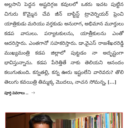
అల్లసాని పెద్దన అష్టదిగ్గజ కవులలో ఒకరు ఇచట పుట్టిన
చిగురు కొమ్మైన చేవ జీన్ బాప్టిస్ట్ ట్రావెర్నియర్ ఫ్రెంచి
యాత్రికుడు మరియు వర్తకుడు అనురాగ, అభిమాన మూర్తులు
కడప వాసులు. పర్యాటకులను, యాత్రీకులను ఎంతో
ఆదరిస్తారు. ఎంతగానో సహకరిస్తారు. డా.వైఎస్ రాజశేఖరరెడ్డి​
ముఖ్యమంత్రి​ కడప జిల్లాలో పుట్టడం నా అదృష్టంగా
భావిస్తున్నాను. కడప పేరెత్తితే నాకు తెలియని ఆనందం
కలుగుతుంది. కన్నతల్లి, కన్న ఊరు ఇష్టంలేని వారెవరు? తొలి
తెలుగు కవయిత్రి తిమ్మక్క మొదలు, నాచన సోమన్న, […]
పూర్తి వివరాలు ...