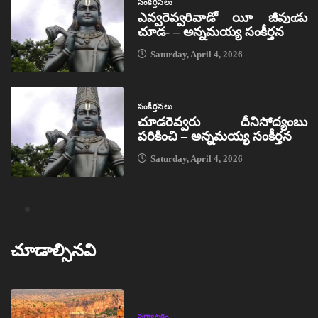
సంకీర్తనలు
ఎవ్వరెవ్వరివాడో యీ జీవుఁడు
చూడ- – అన్నమయ్య సంకీర్తన
Saturday, April 4, 2026
సంకీర్తనలు
చూడరెవ్వరు దీనిసోద్యంబు
పరికించి – అన్నమయ్య సంకీర్తన
Saturday, April 4, 2026
చూడాల్సినవి
పర్యాటకం