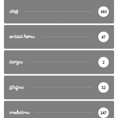
చరిత్ర
103
జానపద గీతాలు
47
పద్యాలు
2
ప్రసిద్ధులు
52
రాజకీయాలు
247