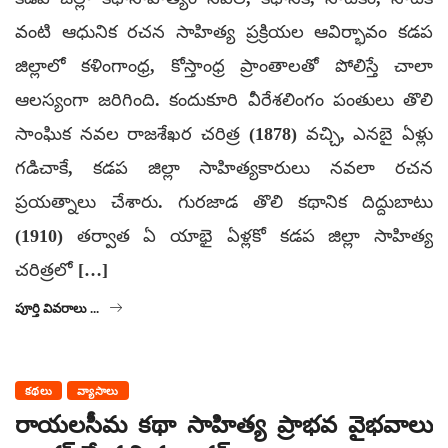
వంటి ఆధునిక రచన సాహిత్య ప్రక్రియల ఆవిర్భావం కడప
జిల్లాలో కళింగాంధ్ర, కోస్తాంధ్ర ప్రాంతాలతో పోలిస్తే చాలా
ఆలస్యంగా జరిగింది. కందుకూరి వీరేశలింగం పంతులు తొలి
సాంఘిక నవల రాజశేఖర చరిత్ర (1878) వచ్చి, ఎనబై ఏళ్లు
గడిచాకే, కడప జిల్లా సాహిత్యకారులు నవలా రచన
ప్రయత్నాలు చేశారు. గురజాడ తొలి కథానిక దిద్దుబాటు
(1910) తర్వాత ఏ యాభై ఏళ్లకో కడప జిల్లా సాహిత్య
చరిత్రలో […]
పూర్తి వివరాలు ...
కథలు
వ్యాసాలు
రాయలసీమ కథా సాహిత్య ప్రాభవ వైభవాలు