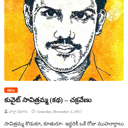
కథలు
కువైట్ సావిత్రమ్మ (కథ) – చక్రవేణు
వార్తా విభాగం
Saturday, December 2, 2017
సావిత్రమ్మ కొడుకూ, కూతురూ- ఇద్దరికీ ఒకే రోజు ముహూర్తాలు