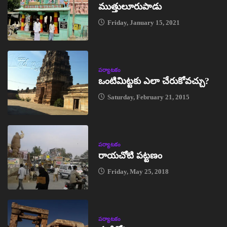
ముత్తులూరుపాడు
Friday, January 15, 2021
పర్యాటకం
ఒంటిమిట్టకు ఎలా చేరుకోవచ్చు?
Saturday, February 21, 2015
పర్యాటకం
రాయచోటి పట్టణం
Friday, May 25, 2018
పర్యాటకం