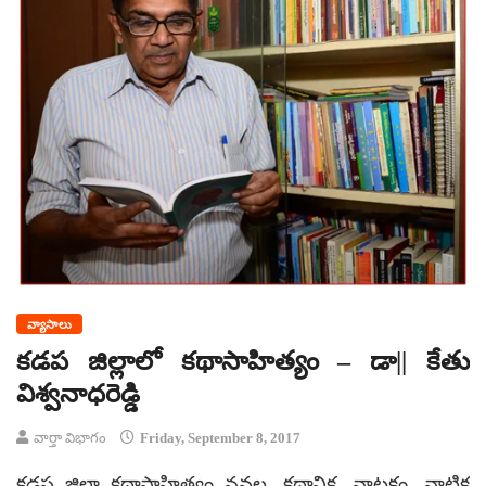
వ్యాసాలు
కడప జిల్లాలో కథాసాహిత్యం – డా|| కేతు
విశ్వనాధరెడ్డి
వార్తా విభాగం
Friday, September 8, 2017
కడప జిల్లా కథాసాహిత్యం నవల, కథానిక, నాటకం, నాటిక