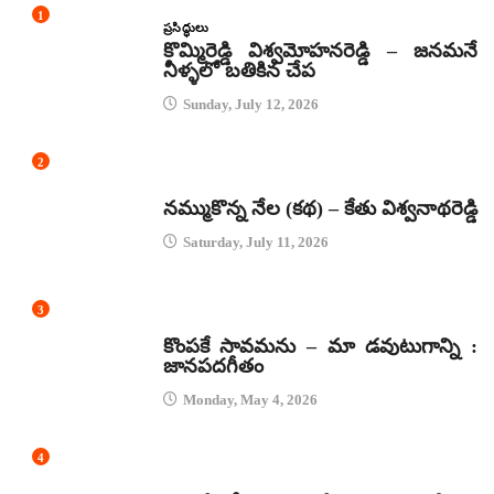
1
ప్రసిద్ధులు
కొమ్మిరెడ్డి విశ్వమోహనరెడ్డి – జనమనే
నీళ్ళలో బతికిన చేప
Sunday, July 12, 2026
2
కథలు
నమ్ముకొన్న నేల (కథ) – కేతు విశ్వనాథరెడ్డి
Saturday, July 11, 2026
3
జానపద గీతాలు
కొంపకే సావమను – మా డవుటుగాన్ని :
జానపదగీతం
Monday, May 4, 2026
4
కథలు