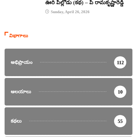
ఊరి పిల్లోడు (కథ) – పి రామకృష్ణారెడ్డి
Sunday, April 26, 2026
విభాగాలు
అభిప్రాయం
112
ఆలయాలు
10
కథలు
55