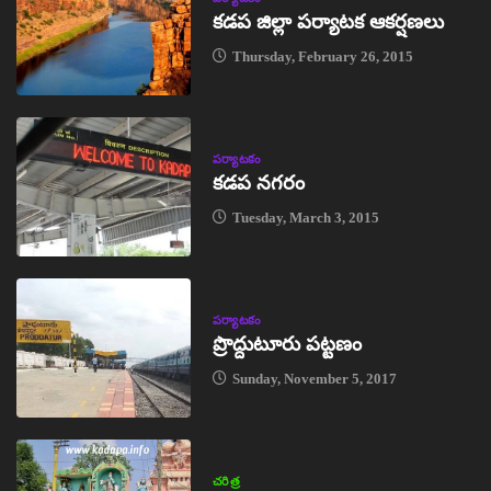
కడప జిల్లా పర్యాటక ఆకర్షణలు
Thursday, February 26, 2015
పర్యాటకం
కడప నగరం
Tuesday, March 3, 2015
పర్యాటకం
ప్రొద్దుటూరు పట్టణం
Sunday, November 5, 2017
చరిత్ర