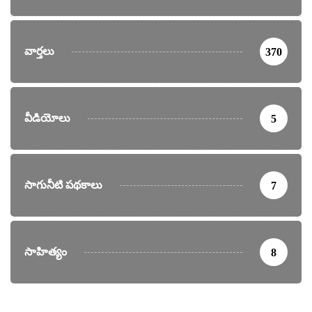
వార్తలు
370
వీడియోలు
5
సాగునీటి పథకాలు
7
సాహిత్యం
8