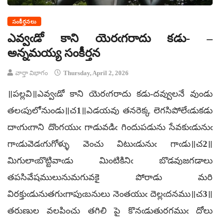
సంకీర్తనలు
ఎవ్వఁడో కాని యెరఁగరాదు కడు- –
అన్నమయ్య సంకీర్తన
వార్తా విభాగం
Thursday, April 2, 2026
॥పల్లవి॥ఎవ్వఁడో కాని యెరఁగరాదు కడు-దవ్వులనే వుండు
తలఁపులోనుండు॥చ1॥ఎడయవు తనరెక్క లెగసిపోలేఁడుకడు
దాఁగుఁగాని దొంగయుఁ గాడువడిఁ గిందుపడును సేవకుఁడునుఁ
గాఁడువెడఁగుగోళ్ళు వెంచు విటుఁడునుఁ గాఁడు॥చ2॥
మిగులాఁబొట్టివాఁడు మింటికినిఁ బొడవుజగడాలు
తపసివేషములునుమగువకై పోరాడు మరి
విరక్తుఁడునుతగుఁగాపుఁబనులు నెంతయుఁ దెల్లఁదనము॥చ3॥
తరుణుల వలపించు తగిలి పై కొనఁడుతురగముఁ దోలు