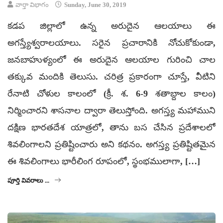
వార్తా విభాగం
Sunday, June 30, 2019
కడప జిల్లాలో ఉన్న అరుదైన ఆలయాలు ఈ
అగస్త్యేశ్వరాలయాలు. సరైన ప్రచారానికి నోచుకోకుండా,
జనబాహుళ్యంలో ఈ అరుదైన ఆలయాల గురించి చాల
తక్కువ మందికి తెలుసు. చరిత్ర ప్రకారంగా చూస్తే, వీటిని
రేనాటి చోళుల కాలంలో (క్రీ. శ. 6-9 శతాబ్దాల కాలం)
నిర్మించారని శాసనాల ద్వారా తెలుస్తోంది. అగస్త్య మహాముని
దక్షిణ భారతదేశ యాత్రలో, తాను బస చేసిన ప్రదేశాలలో
శివలింగాలని ప్రతిష్టించారు అని కథనం. అగస్త్య ప్రతిష్టితమైన
ఈ శివలింగాలు భారీలింగ రూపంలో, స్థంభములాగా, […]
పూర్తి వివరాలు ...