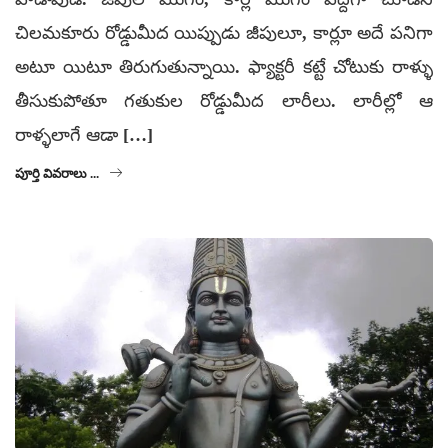
చిలమకూరు రోడ్డుమీద యిప్పుడు జీపులూ, కార్లూ అదే పనిగా
అటూ యిటూ తిరుగుతున్నాయి. ఫ్యాక్టరీ కట్టే చోటుకు రాళ్ళు
తీసుకుపోతూ గతుకుల రోడ్డుమీద లారీలు. లారీల్లో ఆ
రాళ్ళలాగే ఆడా […]
పూర్తి వివరాలు ...