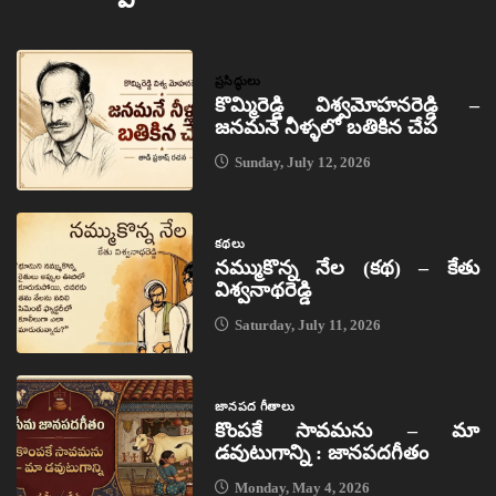
ప్రసిద్ధులు
కొమ్మిరెడ్డి విశ్వమోహనరెడ్డి –
జనమనే నీళ్ళలో బతికిన చేప
Sunday, July 12, 2026
కథలు
నమ్ముకొన్న నేల (కథ) – కేతు
విశ్వనాథరెడ్డి
Saturday, July 11, 2026
జానపద గీతాలు
కొంపకే సావమను – మా
డవుటుగాన్ని : జానపదగీతం
Monday, May 4, 2026