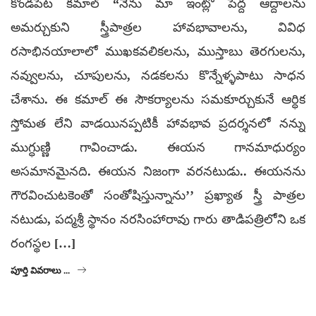
కొండపేట కమాల్ “నేను మా ఇంట్లో పెద్ద ఆద్దాలను
అమర్చుకుని స్త్రీపాత్రల హావభావాలను, వివిధ
రసాభినయాలాలో ముఖకవలికలను, ముస్తాబు తెరగులను,
నవ్వులను, చూపులను, నడకలను కొన్నేళ్ళపాటు సాధన
చేశాను. ఈ కమాల్ ఈ సౌకర్యాలను సమకూర్చుకునే ఆర్ధిక
స్తోమత లేని వాడయినప్పటికీ హావభావ ప్రదర్శనలో నన్ను
ముగ్ధుణ్ణి గావించాడు. ఈయన గానమాధుర్యం
అసమానమైనది. ఈయన నిజంగా వరనటుడు.. ఈయనను
గౌరవించుటకెంతో సంతోషిస్తున్నాను’’ ప్రఖ్యాత స్త్రీ పాత్రల
నటుడు, పద్మశ్రీ స్థానం నరసింహారావు గారు తాడిపత్రిలోని ఒక
రంగస్థల […]
పూర్తి వివరాలు ...