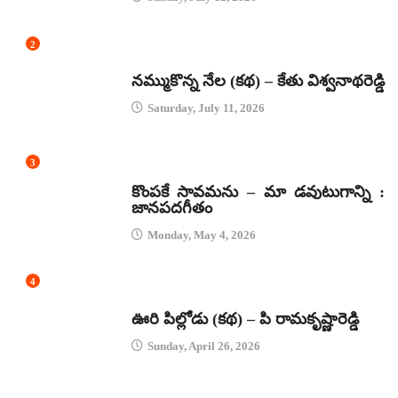
2
కథలు
నమ్ముకొన్న నేల (కథ) – కేతు విశ్వనాథరెడ్డి
Saturday, July 11, 2026
3
జానపద గీతాలు
కొంపకే సావమను – మా డవుటుగాన్ని :
జానపదగీతం
Monday, May 4, 2026
4
కథలు
ఊరి పిల్లోడు (కథ) – పి రామకృష్ణారెడ్డి
Sunday, April 26, 2026