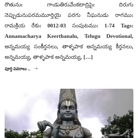
రౌతునుఁ గాఁడుతిరువేంకటాద్రిపైఁ దిరుగు
నెప్పుడునుపరమమూర్తియై పరగు నీఘనుడు రాగము:
రామక్రియ రేకు: 0012-03 సంపుటము: 1-74 Tags:
Annamacharya Keerthanalu, Telugu Devotional,
అన్నమయ్య సంకీర్తనలు, తాళ్ళపాక అన్నమయ్య కీర్తనలు,
అన్నమయ్య, తాళ్ళపాక అన్నమయ్య, […]
పూర్తి వివరాలు ...