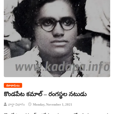
కళాకారులు
కొండపేట కమాల్ – రంగస్థల నటుడు
వార్తా విభాగం
Monday, November 1, 2021