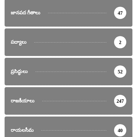
జానపద గీతాలు
47
పద్యాలు
2
ప్రసిద్ధులు
52
రాజకీయాలు
247
రాయలసీమ
40