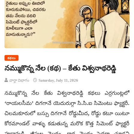
కథలు
నమ్ముకొన్న నేల (కథ) – కేతు విశ్వనాథరెడ్డి
వార్తా విభాగం
Saturday, July 11, 2026
నమ్ముకొన్న నేల కేతు విశ్వనాథరెడ్డి కథలు ఎర్రగుంట్లలో
‘రాయలసీమ’ దిగగానే యెదురుగ్గా సి.సి.ఐ సిమెంటు ఫ్యాక్టరీ.
చిలమకూరులో బస్సు దిగగానే రోడ్డుమీద, రోడ్డు కటూ యిటూ
కోరమాండల్ వాళ్ళు కడుతున్న మరొక కొత్త సిమెంట్ ఫ్యాక్టరీ
హడావుడి. జీపుల మొగం, కార్ల మొగం పెద్దగా చూడని