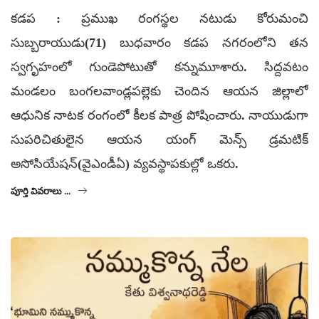
కడప : ప్రముఖ రంగస్థల నటుడు కోరుమంచి
సుబ్బరాయుడు(71) బుధవారం కడప నగరంలోని తన
స్వగృహంలో గుండెపోటుతో కన్నుమూశారు. సిద్దవటం
మండలం బంగలవాండ్లపల్లెకు చెందిన ఆయన జిల్లాలో
ఆధునిక నాటక రంగంలో కీలక పాత్ర పోషించారు. నాయుడుగా
సుపరిచితులైన ఆయన యంగ్ మెన్స్ డ్రమటిక్
అసోసియేషన్(వైఎండీఏ) వ్యవస్థాపకుల్లో ఒకరు.
పూర్తి వివరాలు ...