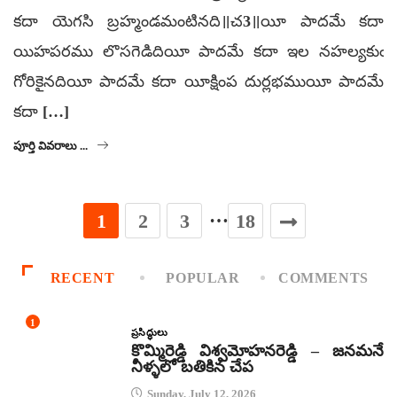
కదా యెగసి బ్రహ్మండమంటినది॥చ3॥యీ పాదమే కదా
యిహపరము లొసగెడిదియీ పాదమే కదా ఇల నహల్యకుఁ
గోరికైనదియీ పాదమే కదా యీక్షింప దుర్లభముయీ పాదమే
కదా […]
పూర్తి వివరాలు ...
…
1
2
3
18
RECENT
POPULAR
COMMENTS
1
ప్రసిద్ధులు
కొమ్మిరెడ్డి విశ్వమోహనరెడ్డి – జనమనే
నీళ్ళలో బతికిన చేప
Sunday, July 12, 2026