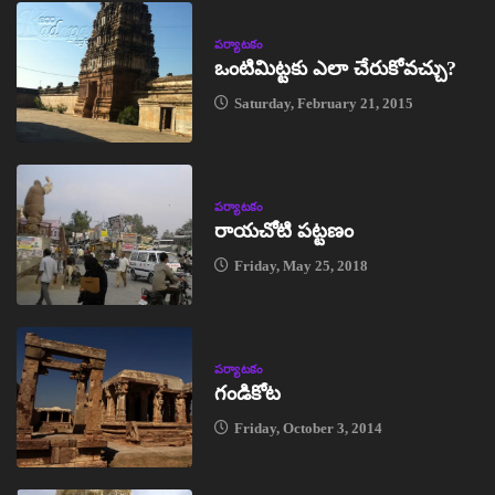
పర్యాటకం
ఒంటిమిట్టకు ఎలా చేరుకోవచ్చు?
Saturday, February 21, 2015
పర్యాటకం
రాయచోటి పట్టణం
Friday, May 25, 2018
పర్యాటకం
గండికోట
Friday, October 3, 2014