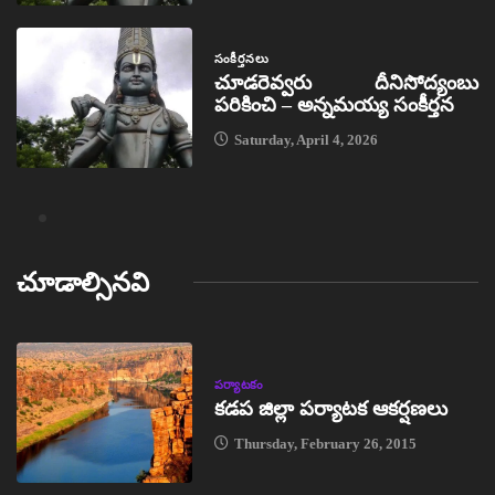
సంకీర్తనలు
చూడరెవ్వరు దీనిసోద్యంబు
పరికించి – అన్నమయ్య సంకీర్తన
Saturday, April 4, 2026
చూడాల్సినవి
పర్యాటకం
కడప జిల్లా పర్యాటక ఆకర్షణలు
Thursday, February 26, 2015