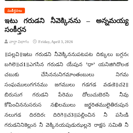
సంకీర్తనలు
ఇటు గరుడని నీవెక్కినను – అన్నమయ్య
సంకీర్తన
వార్తా విభాగం
Friday, April 3, 2026
॥పల్లవి॥ఇటు గరుడని నీవెక్కిననుపటపట దిక్కులు బగ్గనఁ
బగిలె॥చ1॥ఎగసిన గరుడని యేపున ’ధా’ యనిజిగిదొలఁక
చబుకు చేసిననునిగమాంతంబులు నిగమ
సంఘములుగగనము జగములు గడగడ వడఁకె॥చ2॥
బిరుసుగ గరుడని పేరెము దోలుచుబెరసి నీవు
కోపించిననుసరుస నఖిలములు జర్జరితములైతిరుపున
నలుగడ దిరదిరఁ దిరిగె॥చ3॥పల్లించిన నీ పసిఁడి
గరుడనినికెల్లున నీ వెక్కినయపుడుఝల్లనె రాక్షస సమితి నీ