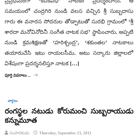
ప్రప్రధమంగా ‘కీచకవధ’ నాటకం ప్రదర్శించారు. ఆ
సమయంలో చంద్రగిరి నుండి వలస వచ్చిన శ్రీ సుబ్బదాసు
గారు ఈ వనారస సోదరుల తోడ్పాటుతో సురభి గ్రామంలో ‘శ్రీ
శారదా మనోవినోదినీ సంగీత నాటక సభ’ స్థాపించారు. అప్పటి
నుండి క్రమశిక్షణతో ‘హరిశ్చంద్ర’, ‘శకుంతల’ నాటకాలు
తయారుచేసి ఇటు రాయలసీమ. అటు సర్కారు జిల్లాలలో
విశేషంగా ప్రదర్శనలిస్తూ నాటక […]
పూర్తి వివరాలు ...
వార్తలు
రంగస్థల నటుడు కోరుమంచి సుబ్బరాయుడు
కన్నుమూత
సంపాదకుడు
Thursday, September 15, 2011