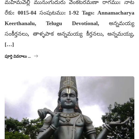
మహిమవెల్లి మునుఁగుదురు వేంకటరమణా రాగము: నాట
రేకు: 0015-04 సంపుటము: 1-92 Tags: Annamacharya
Keerthanalu, Telugu Devotional, అన్నమయ్య
సంకీర్తనలు, తాళ్ళపాక అన్నమయ్య కీర్తనలు, అన్నమయ్య,
[…]
పూర్తి వివరాలు ...