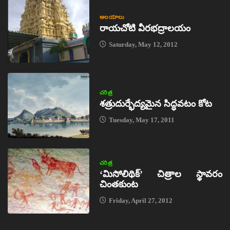
ఆలయాలు
రాయచోటి వీరభద్రాలయం
Saturday, May 12, 2012
చరిత్ర
శత్రుదుర్భేద్యమైన సిద్ధవటం కోట
Tuesday, May 17, 2011
చరిత్ర
‘మిసోలిథిక్‌’ చిత్రాల స్థావరం
చింతకుంట
Friday, April 27, 2012