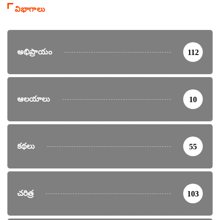
విభాగాలు
అభిప్రాయం
112
ఆలయాలు
10
కథలు
55
చరిత్ర
103