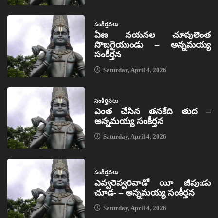
సంకీర్తనలు
ఏణ నయనల చూపులెంత
సొబగైయుండు – అన్నమయ్య
సంకీర్తన
Saturday, April 4, 2026
సంకీర్తనలు
ఎంత చేసిన తనకేది తుద –
అన్నమయ్య సంకీర్తన
Saturday, April 4, 2026
సంకీర్తనలు
ఎవ్వరెవ్వరివాడో యీ జీవుఁడు
చూడ- – అన్నమయ్య సంకీర్తన
Saturday, April 4, 2026