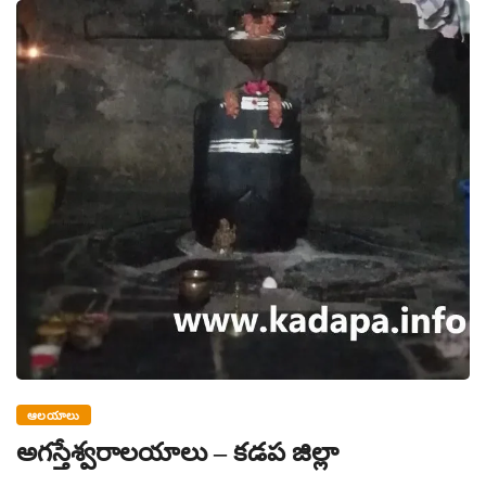
ఆలయాలు
అగస్తేశ్వరాలయాలు – కడప జిల్లా