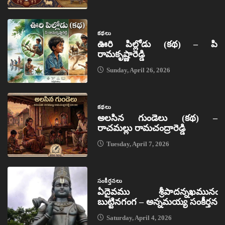
కథలు
ఊరి పిల్లోడు (కథ) – పి
రామకృష్ణారెడ్డి
Sunday, April 26, 2026
కథలు
అలసిన గుండెలు (కథ) –
రాచమల్లు రామచంద్రారెడ్డి
Tuesday, April 7, 2026
సంకీర్తనలు
ఏదైవము శ్రీపాదన్నఖమునఁ
బుట్టినగంగ – అన్నమయ్య సంకీర్తన
Saturday, April 4, 2026