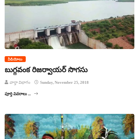
వీడియోలు
బుగ్గవంక రిజర్వాయర్ సొగసు
వార్తా విభాగం
Sunday, November 25, 2018
పూర్తి వివరాలు ...