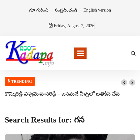
మా గురించి
సంప్రదించండి
English version
Friday, August 7, 2026
TRENDING
కొమ్మిరెడ్డి విశ్వమోహనరెడ్డి – జనమనే నీళ్ళలో బతికిన చేప
Search Results for: గస