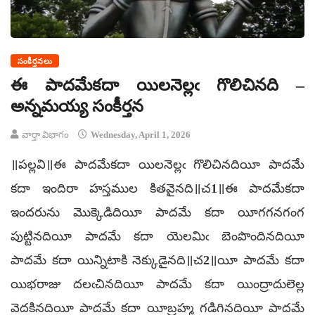
సంకీర్తనలు
ఈ పాదమేకదా యిలనెల్లఁ గొలిచినది –
అన్నమయ్య సంకీర్తన
వార్తా విభాగం
Wednesday, April 1, 2026
॥పల్లవి॥ఈ పాదమేకదా యిలనెల్లఁ గొలిచినదియీ పాదమే
కదా ఇందిరా హస్తముల కితవైనది॥చ1॥ఈ పాదమేకదా
ఇందరును మొక్కెడిదియీ పాదమే కదా యీగగనగంగ
పుట్టినదియీ పాదమే కదా యెలమిఁ బెంపొందినదియీ
పాదమే కదా యిన్నిటాకి నెక్కుడైనది॥చ2॥యీ పాదమే కదా
యిభరాజు దలఁచినదియీ పాదమే కదా యింద్రాదులెల్ల
వెదకినదియీ పాదమే కదా యీబ్రహ్మ గడిగినదియీ పాదమే