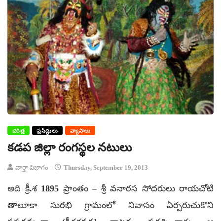
చరిత్ర
ప్రసిద్ధులు
వ్యాసాలు
కడప జిల్లా రంగస్థల నటులు
వార్తా విభాగం
Thursday, September 19, 2013
అది క్రీ.శ 1895 ప్రాంతం – శ్రీ వనారస సోదరులు రాయచోటి
తాలూకా సురభి గ్రామంలో నివాసం ఏర్పరుచుకొని