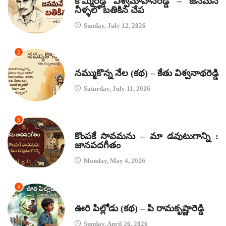
కొమ్మిరెడ్డి విశ్వమోహనరెడ్డి – జనమనే
నీళ్ళలో బతికిన చేప
Sunday, July 12, 2026
2
కథలు
నమ్ముకొన్న నేల (కథ) – కేతు విశ్వనాథరెడ్డి
Saturday, July 11, 2026
3
జానపద గీతాలు
కొంపకే సావమను – మా డవుటుగాన్ని :
జానపదగీతం
Monday, May 4, 2026
4
కథలు
ఊరి పిల్లోడు (కథ) – పి రామకృష్ణారెడ్డి
Sunday, April 26, 2026