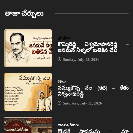
తాజా చేర్పులు
ప్రసిద్ధులు
కొమ్మిరెడ్డి విశ్వమోహనరెడ్డి –
జనమనే నీళ్ళలో బతికిన చేప
Sunday, July 12, 2026
కథలు
నమ్ముకొన్న నేల (కథ) – కేతు
విశ్వనాథరెడ్డి
Saturday, July 11, 2026
జానపద గీతాలు
కొంపకే సావమను – మా