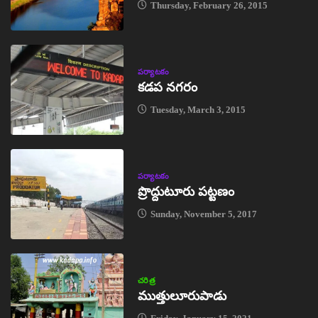
Thursday, February 26, 2015
పర్యాటకం
కడప నగరం
Tuesday, March 3, 2015
పర్యాటకం
ప్రొద్దుటూరు పట్టణం
Sunday, November 5, 2017
చరిత్ర
ముత్తులూరుపాడు