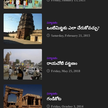
Friday, January 15, 2021
పర్యాటకం
ఒంటిమిట్టకు ఎలా చేరుకోవచ్చు?
Saturday, February 21, 2015
పర్యాటకం
రాయచోటి పట్టణం
Friday, May 25, 2018
పర్యాటకం
గండికోట
Friday, October 3, 2014