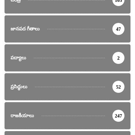
103
జానపద గీతాలు
47
పద్యాలు
2
ప్రసిద్ధులు
52
రాజకీయాలు
247