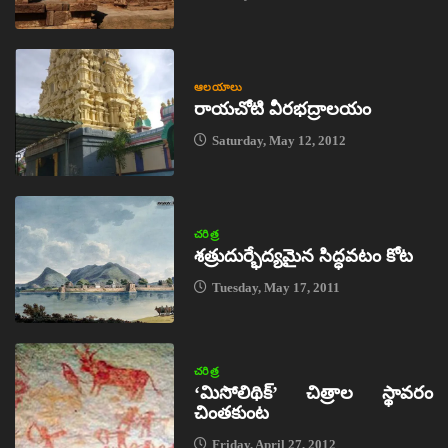
ఆలయాలు
రాయచోటి వీరభద్రాలయం
Saturday, May 12, 2012
చరిత్ర
శత్రుదుర్భేద్యమైన సిద్ధవటం కోట
Tuesday, May 17, 2011
చరిత్ర
‘మిసోలిథిక్‌’ చిత్రాల స్థావరం
చింతకుంట
Friday, April 27, 2012