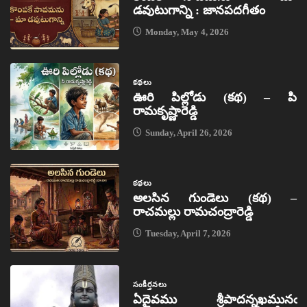
డవుటుగాన్ని : జానపదగీతం
Monday, May 4, 2026
కథలు
ఊరి పిల్లోడు (కథ) – పి
రామకృష్ణారెడ్డి
Sunday, April 26, 2026
కథలు
అలసిన గుండెలు (కథ) –
రాచమల్లు రామచంద్రారెడ్డి
Tuesday, April 7, 2026
సంకీర్తనలు
ఏదైవము శ్రీపాదన్నఖమునఁ