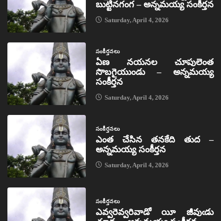
బుట్టినగంగ – అన్నమయ్య సంకీర్తన
Saturday, April 4, 2026
సంకీర్తనలు
ఏణ నయనల చూపులెంత
సొబగైయుండు – అన్నమయ్య
సంకీర్తన
Saturday, April 4, 2026
సంకీర్తనలు
ఎంత చేసిన తనకేది తుద –
అన్నమయ్య సంకీర్తన
Saturday, April 4, 2026
సంకీర్తనలు
ఎవ్వరెవ్వరివాడో యీ జీవుఁడు