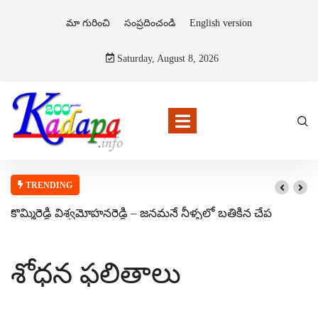
మా గురించి
సంప్రదించండి
English version
Saturday, August 8, 2026
TRENDING
కొమ్మిరెడ్డి విశ్వమోహనరెడ్డి – జనమనే నీళ్ళలో బతికిన చేప
శోధన ఫలితాలు