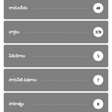
రాయలసీమ
40
వార్తలు
370
వీడియోలు
5
సాగునీటి పథకాలు
7
సాహిత్యం
8