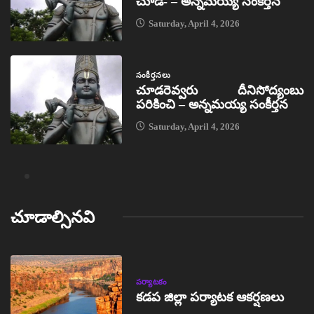
చూడ- – అన్నమయ్య సంకీర్తన
Saturday, April 4, 2026
సంకీర్తనలు
చూడరెవ్వరు దీనిసోద్యంబు
పరికించి – అన్నమయ్య సంకీర్తన
Saturday, April 4, 2026
చూడాల్సినవి
పర్యాటకం
కడప జిల్లా పర్యాటక ఆకర్షణలు