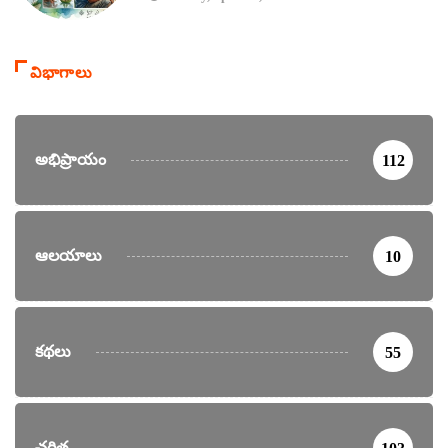
విభాగాలు
అభిప్రాయం
112
ఆలయాలు
10
కథలు
55
చరిత్ర