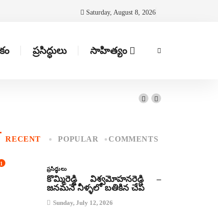
Saturday, August 8, 2026
టకం
ప్రసిద్ధులు
సాహిత్యం
RECENT
POPULAR
COMMENTS
1
ప్రసిద్ధులు
కొమ్మిరెడ్డి విశ్వమోహనరెడ్డి –
జనమనే నీళ్ళలో బతికిన చేప
Sunday, July 12, 2026