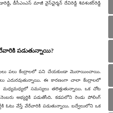
ి, డీసీఎంఎస్‌ మాజీ వైస్‌ఛైర్మన్‌ దేవిరెడ్డి శివశంకర్‌రెడ్డి
ే వేరేవారికి పడుతున్నాయి?
ఎంలు పలు కేంద్రాలలో పని చేయకుండా మొరాయించాయి.
లు ఎదురవుతున్నాయి. ఈ కారణంగా చాలా కేంద్రాలలో
చోట్ల మధ్యమధ్యలో సమస్యలు తలెత్తుతున్నాయి. ఒక చోట
4వ నెంబరు అభ్యర్థికి పడుతోంది. కడపలోని రెండు పోలింగ్
్టీకి ఓటు వేస్తే వేరేవారికి పడుతున్నాయి. బద్వేలులోని ఒక