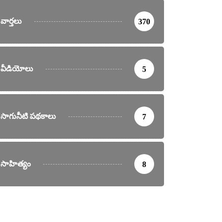
వార్తలు
370
వీడియోలు
5
సాగునీటి పథకాలు
7
సాహిత్యం
8