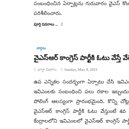
సంబంధించిన ఏర్పాట్లను గురువారం వైఎస్‌ కొండారెడ్డ
పరిశీలించారు.
పూర్తి వివరాలు ...
వార్తలు
వైఎస్ఆర్ కాంగ్రెస్ పార్టీకి ఓటు వేస్త
వార్తా విభాగం
Sunday, May 8, 2011
ఉప ఎన్నికల సందర్భంగా ఏర్పాటు చేసి ఇవి
ఇవిఎంలకు సంబంధించి పలు రకాల ఇబ్బందు
పోలింగ్ ఆలస్యంగా ప్రారంభమైంది. కొన్ని 
వైఎస్ఆర్ కాంగ్రెస్ పార్టీకి ఓటు వేస్తుంటే 
కేంద్రాలలోని ఇవిఎంలలో వైఎస్ఆర్ కాంగ్రెస్ పార