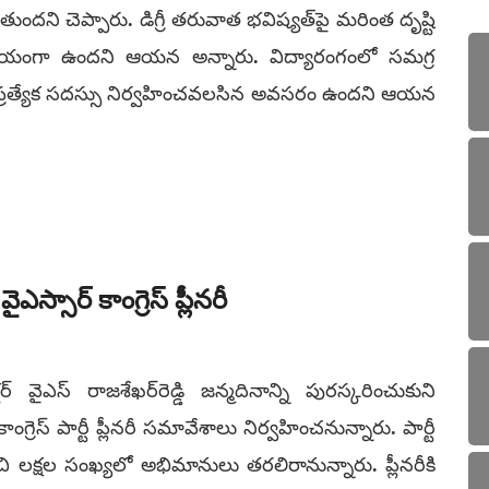
డుతుందని చెప్పారు. డిగ్రీ తరువాత భవిష్యత్­పై మరింత దృష్టి
తి దయనీయంగా ఉందని ఆయన అన్నారు. విద్యారంగంలో సమగ్ర
ప్రత్యేక సదస్సు నిర్వహించవలసిన అవసరం ఉందని ఆయన
సార్‌ కాంగ్రెస్‌ ప్లీనరీ
ైఎస్‌ రాజశేఖర్‌రెడ్డి జన్మదినాన్ని పురస్కరించుకుని
్రెస్‌ పార్టీ ప్లీనరీ సమావేశాలు నిర్వహించనున్నారు. పార్టీ
లక్షల సంఖ్యలో అభిమానులు తరలిరానున్నారు. ప్లీనరీకి