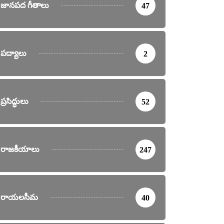
జానపద గీతాలు
47
పద్యాలు
2
ప్రసిద్ధులు
52
రాజకీయాలు
247
రాయలసీమ
40