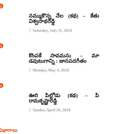
2
కథలు
నమ్ముకొన్న నేల (కథ) – కేతు
విశ్వనాథరెడ్డి
Saturday, July 11, 2026
3
జానపద గీతాలు
కొంపకే సావమను – మా
డవుటుగాన్ని : జానపదగీతం
Monday, May 4, 2026
4
కథలు
ఊరి పిల్లోడు (కథ) – పి
రామకృష్ణారెడ్డి
Sunday, April 26, 2026
విభాగాలు