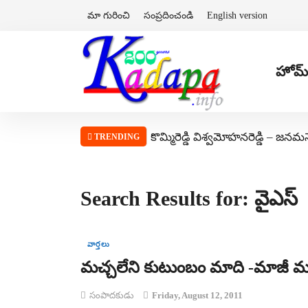
మా గురించి
సంప్రదించండి
English version
హోమ్
కొమ్మిరెడ్డి విశ్వమోహనరెడ్డి – జనమ
TRENDING
Search Results for: వైఎస్
వార్తలు
మచ్చలేని కుటుంబం మాది -మాజీ మంత్
సంపాదకుడు
Friday, August 12, 2011