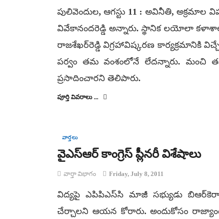
పులివెందుల, ఆగస్టు 11 : అవినీతి, అక్రమాల
వివేకానందరెడ్డి అన్నారు. స్థానిక లయోలా కళ
రాజశేఖర్‌రెడ్డి విగ్రహావిష్కరణ కార్యక్రమానిక
పర్వం తమ వంశంలోనే లేదన్నారు. మంచి తనం 
ప్రసాదించారని తెలిపారు.
పూర్తి వివరాలు ...
వార్తలు
వైఎస్ఆర్ కాంగ్రెస్­ ప్లీనరీ విశేషాలు
వార్తా విభాగం
Friday, July 8, 2011
విద్యపై ఎపిపిఎస్­సి మాజీ సభ్యుడు బిఆర్­కెర
చేర్చాలని ఆయన కోరారు. అందుకోసం రాజ్యా