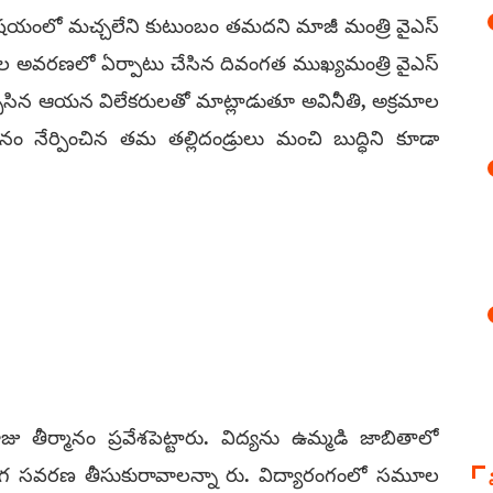
 విషయంలో మచ్చలేని కుటుంబం తమదని మాజీ మంత్రి వైఎస్‌
ాశాల అవరణలో ఏర్పాటు చేసిన దివంగత ముఖ్యమంత్రి వైఎస్‌
ి విచ్చేసిన ఆయన విలేకరులతో మాట్లాడుతూ అవినీతి, అక్రమాల
నేర్పించిన తమ తల్లిదండ్రులు మంచి బుద్ధిని కూడా
ాజు తీర్మానం ప్రవేశపెట్టారు. విద్యను ఉమ్మడి జాబితాలో
ంగ సవరణ తీసుకురావాలన్నా రు. విద్యారంగంలో సమూల