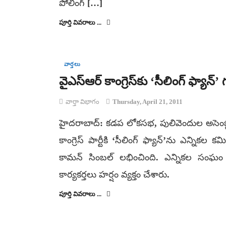
పోలింగ్ […]
పూర్తి వివరాలు ...
వార్తలు
వైఎస్‌ఆర్ కాంగ్రెస్‌కు ‘సీలింగ్ ఫ్యాన్’ గ
వార్తా విభాగం
Thursday, April 21, 2011
హైదరాబాద్: కడప లోకసభ, పులివెందుల అసెంబ్లీ
కాంగ్రెస్ పార్టీకి ‘సీలింగ్ ఫ్యాన్‌’ను ఎన్న
కామన్ సింబల్ లభించింది. ఎన్నికల సంఘం ఉమ
కార్యకర్తలు హర్షం వ్యక్తం చేశారు.
పూర్తి వివరాలు ...