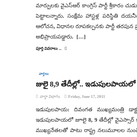
మార్పులకు వైఎస్ఆర్ కాంగ్రెస్ పార్టీ శ్రీకారం చు
పెట్టాలన్నారు. సంక్షేమ హాస్టళ్ల పరిస్థి
ఆలోచన, విధానల రూపకల్పనకు పార్టీ తరపున 
అభిప్రాయపడ్డారు. […]
పూర్తి వివరాలు ...
వార్తలు
జులై 8,9 తేదీల్లో.. ఇడుపులపాయలో వైఎస్
వార్తా విభాగం
Friday, June 17, 2011
ఇడుపులపాయ: దివంగత ముఖ్యమంత్రి డాక్టర్‌ వ
ఇడుపులపాయలో జూలై 8, 9 తేదీల్లో వైఎస్సార్‌ కాంగ
ముఖ్యనేతలతో పాటు రాష్ట్ర నలుమూలల నుంచి 