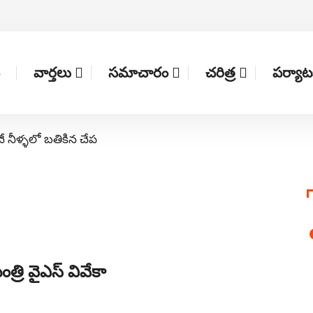
వార్తలు
సమాచారం
చరిత్ర
పర్యా
నే నీళ్ళలో బతికిన చేప
రి వైఎస్‌ వివేకా