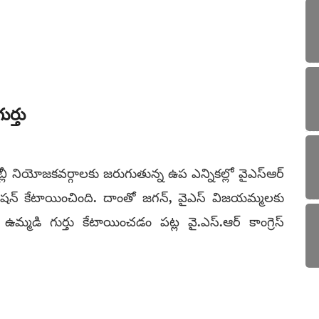
ుర్తు
 నియోజకవర్గాలకు జరుగుతున్న ఉప ఎన్నికల్లో వైఎస్‌ఆర్
ికల కమిషన్ కేటాయించింది. దాంతో జగన్, వైఎస్ విజయమ్మలకు
్మడి గుర్తు కేటాయించడం పట్ల వై.ఎస్.ఆర్ కాంగ్రెస్