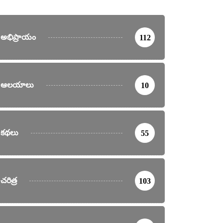
అభిప్రాయం
112
ఆలయాలు
10
కథలు
55
చరిత్ర
103