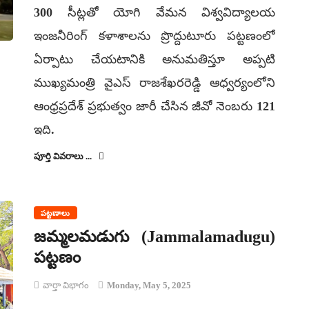
300 సీట్లతో యోగి వేమన విశ్వవిద్యాలయ
ఇంజనీరింగ్ కళాశాలను ప్రొద్దుటూరు పట్టణంలో
ఏర్పాటు చేయటానికి అనుమతిస్తూ అప్పటి
ముఖ్యమంత్రి వైఎస్ రాజశేఖరరెడ్డి ఆధ్వర్యంలోని
ఆంధ్రప్రదేశ్ ప్రభుత్వం జారీ చేసిన జీవో నెంబరు 121
ఇది.
పూర్తి వివరాలు ...
పట్టణాలు
జమ్మలమడుగు (Jammalamadugu)
పట్టణం
వార్తా విభాగం
Monday, May 5, 2025