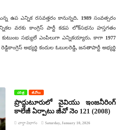
్న ఉప ఎన్నిక రసవత్తరం కానున్నది. 1989 సంవత్సరం
నికల వరకు కాంగ్రెస్ పార్టీ కడప లోక్‌సభను హస్తగతం
్డి కుటుంబ సభ్యులే ఎంపిలుగా ఎన్నికయ్యారు. కాగా 1977
కాంగ్రెస్ అభ్యర్థి కందుల ఓబులరెడ్డి, జనతాపార్టీ అభ్యర్థి
చరిత్ర
జీవోలు
ప్రొద్దుటూరులో వైవియు ఇంజనీరింగ్
కాలేజీ ఏర్పాటు జీవో నెం 121 (2008)
వార్తా విభాగం
Saturday, January 10, 2026