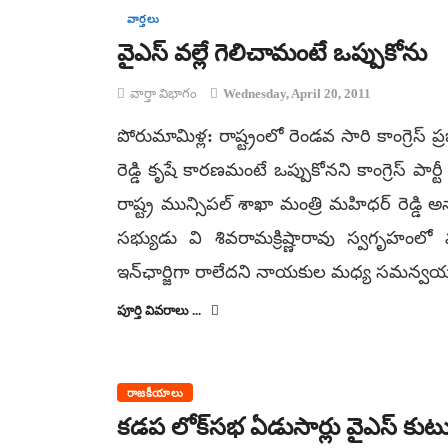
వార్తలు
వైఎస్‌ వల్లే గెలిచామంటే ఒప్పుకోను
వార్తా విభాగం
Wednesday, April 20, 2011
పోరుమామిళ్ల‌: రాష్ట్రంలో రెండవ సారి కాంగ్రెస్
రెడ్డి కృషే కారణమంటే ఒప్పుకోనని కాంగ్రెస్‌ పా
రాష్ట్ర మున్సిపల్‌ శాఖా మంత్రి మహిధర్‌ రెడ్
సభ్యుడు వి శివరామక్రిష్ణారావు స్వగృహంలో
ఇన్‌ఛార్జిగా రాలేదని నాయకుల మధ్య సమన్వయ కర్
పూర్తి వివరాలు ...
రాజకీయాలు
కడప లోక్‌సభ ఏడుసార్లు వైఎస్ కు