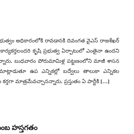
‌ ప్రభుత్వం అధికారంలోకి రావడానకి దివంగత వైఎస్‌ రాజశేఖర్‌
ర్టీ కార్యకర్తలందరి కృషి ప్రభుత్వ ఏర్పాటులో ఎంతైనా ఉందని
డి అన్నారు. బుధవారం పోరుమామిళ్ల పట్టణంలోని మాజీ శాసన
 మాట్లాడుతూ ఉప ఎన్నికల్లో బద్వేలు తాలుకా ఎన్నికల
తగా మాత్రమేవచ్చానన్నారు. ప్రస్తుతం ఏ పార్టీకి […]
టుంబ హస్తగతం