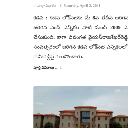
వార్తా విభాగం
Saturday, April 2, 2011
కడప : కడప లోక్‌సభకు మే 8వ తేదీన జరగనున
జరిగిన ఎంపి ఎన్నికల నాటి నుంచి 2009 ఎన్
చేసుకుంది. కాగా దివంగత వైయస్‌రాజశేఖర్‌రెడ
సంవత్సరంలో జరిగిన కడప లోక్‌సభ ఎన్నికలలో రెడ్డి
రామిరెడ్డిపై గెలుపొందారు.
పూర్తి వివరాలు ...