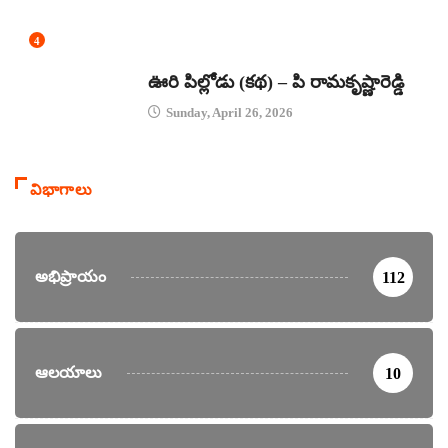
4
కథలు
ఊరి పిల్లోడు (కథ) – పి రామకృష్ణారెడ్డి
Sunday, April 26, 2026
విభాగాలు
అభిప్రాయం
112
ఆలయాలు
10