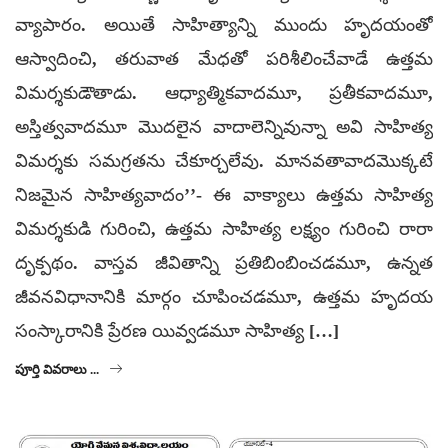
వ్యాపారం. అయితే సాహిత్యాన్ని ముందు హృదయంతో
ఆస్వాదించి, తరువాత మేధతో పరిశీలించేవాడే ఉత్తమ
విమర్శకుడౌతాడు. ఆధ్యాత్మికవాదమూ, ప్రతీకవాదమూ,
అస్తిత్వవాదమూ మొదలైన వాదాలెన్నివున్నా అవి సాహిత్య
విమర్శకు సమగ్రతను చేకూర్చలేవు. మానవతావాదమొక్కటే
నిజమైన సాహిత్యవాదం’’- ఈ వాక్యాలు ఉత్తమ సాహిత్య
విమర్శకుడి గురించి, ఉత్తమ సాహిత్య లక్ష్యం గురించి రారా
దృక్పథం. వాస్తవ జీవితాన్ని ప్రతిబింబించడమూ, ఉన్నత
జీవనవిధానానికి మార్గం చూపించడమూ, ఉత్తమ హృదయ
సంస్కారానికి ప్రేరణ యివ్వడమూ సాహిత్య […]
పూర్తి వివరాలు ...