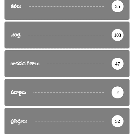
కథలు
55
చరిత్ర
103
జానపద గీతాలు
47
పద్యాలు
2
ప్రసిద్ధులు
52