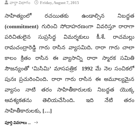
వార్తా విభాగం
Friday, August 7, 2015
సాహిత్యంలో రచయితకు ఉండాల్సిన నిబద్ధత
(commitment) గురించి సోదాహరణంగా వివరిస్తూ రారాగా
పరిచితులైన సుప్రసిద్ధ విమర్శకులు కీ.శే. రాచమల్లు
రామచంద్రారెడ్డి గారు రాసిన వ్యాసమిది. రారా గారు చాలా
కాలం క్రితం రాసిన ఈ వ్యాసాన్ని రారా స్మారక సమితి
సౌజన్యంతో ‘మిసిమి’ మాసపత్రిక 1992 మే నెల సంచికలో
పునః ప్రచురించింది. రారా గారు రాసిన ఈ అమూల్యమైన
వ్యాసం నాటి తరం సాహితీకారులకు నిబద్ధత యొక్క
ఆవశ్యకతను తెలియచేసింది. ఇది నేటి తరం
సాహితీకారులకు, […]
పూర్తి వివరాలు ...