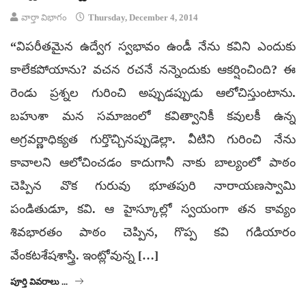
వార్తా విభాగం
Thursday, December 4, 2014
“విపరీతమైన ఉద్వేగ స్వభావం ఉండీ నేను కవిని ఎందుకు
కాలేకపోయాను? వచన రచనే నన్నెందుకు ఆకర్షించింది? ఈ
రెండు ప్రశ్నల గురించి అప్పుడప్పుడు ఆలోచిస్తుంటాను.
బహుశా మన సమాజంలో కవిత్వానికీ కవులకీ ఉన్న
అగ్రవర్ణాధిక్యత గుర్తొచ్చినప్పుడెల్లా. వీటిని గురించి నేను
కావాలని ఆలోచించడం కాదుగానీ నాకు బాల్యంలో పాఠం
చెప్పిన వొక గురువు భూతపురి నారాయణస్వామి
పండితుడూ, కవి. ఆ హైస్కూల్లో స్వయంగా తన కావ్యం
శివభారతం పాఠం చెప్పిన, గొప్ప కవి గడియారం
వేంకటశేషశాస్త్రి. ఇంట్లోవున్న […]
పూర్తి వివరాలు ...