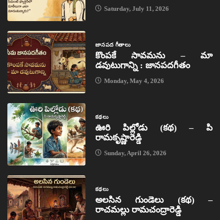
Saturday, July 11, 2026
జానపద గీతాలు
కొంపకే సావమను – మా
డవుటుగాన్ని : జానపదగీతం
Monday, May 4, 2026
కథలు
ఊరి పిల్లోడు (కథ) – పి
రామకృష్ణారెడ్డి
Sunday, April 26, 2026
కథలు
అలసిన గుండెలు (కథ) –
రాచమల్లు రామచంద్రారెడ్డి