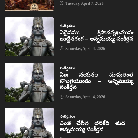
Tuesday, April 7, 2026
సంకీర్తనలు
ఏదైవము శ్రీపాదన్నఖమునఁ
బుట్టినగంగ – అన్నమయ్య సంకీర్తన
Saturday, April 4, 2026
సంకీర్తనలు
ఏణ నయనల చూపులెంత
సొబగైయుండు – అన్నమయ్య
సంకీర్తన
Saturday, April 4, 2026
సంకీర్తనలు
ఎంత చేసిన తనకేది తుద –
అన్నమయ్య సంకీర్తన