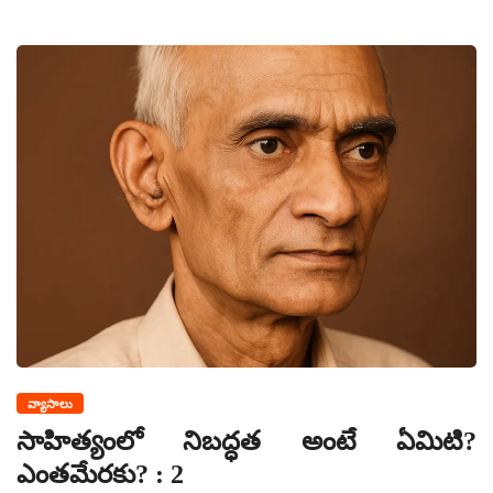
వ్యాసాలు
సాహిత్యంలో నిబద్ధత అంటే ఏమిటి?
ఎంతమేరకు? : 2