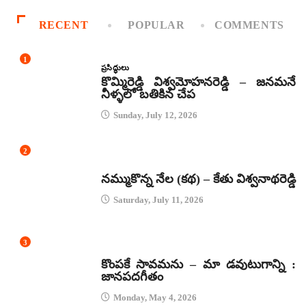
RECENT
POPULAR
COMMENTS
1
ప్రసిద్ధులు
కొమ్మిరెడ్డి విశ్వమోహనరెడ్డి – జనమనే
నీళ్ళలో బతికిన చేప
Sunday, July 12, 2026
2
కథలు
నమ్ముకొన్న నేల (కథ) – కేతు విశ్వనాథరెడ్డి
Saturday, July 11, 2026
3
జానపద గీతాలు
కొంపకే సావమను – మా డవుటుగాన్ని :
జానపదగీతం
Monday, May 4, 2026