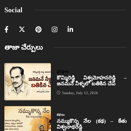
Social
తాజా చేర్పులు
ప్రసిద్ధులు
కొమ్మిరెడ్డి విశ్వమోహనరెడ్డి –
జనమనే నీళ్ళలో బతికిన చేప
Sunday, July 12, 2026
కథలు
నమ్ముకొన్న నేల (కథ) – కేతు
విశ్వనాథరెడ్డి