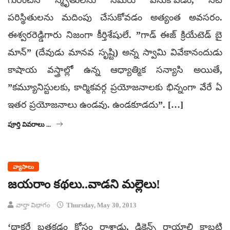
పరిస్థితులను మదింపు చేసుకోవడం అత్యంత అవసరం.
ఈశ్వరరెడ్డిగారు నిజంగా కీర్తిశేషులే. ”గాడ్‌ ఈజ్‌ క్రియేటెడ్‌ బై
మాన్‌” (దేవుడు మానవ సృష్టి) అన్న స్వామి వివేకానందుడు
కాషాయ వస్త్రాల్లో ఉన్న ఆధ్యాత్మిక సన్యాసి అయితే,
”కమ్యూనిస్టులకు, కార్మికవర్గ ప్రయోజనాలకు భిన్నంగా వేరే ఏ
ఇతర ప్రయోజనాలు ఉండవు. ఉండకూడదు”. […]
పూర్తి వివరాలు ...
వ్యాసాలు
జయరాం కథలు..వాడని మల్లెలు!
వార్తా విభాగం
Thursday, May 30, 2013
‘థాకరే బతకడం కోసం రాశాడు, డికెన్స్ రాయాలి కాబట్టి