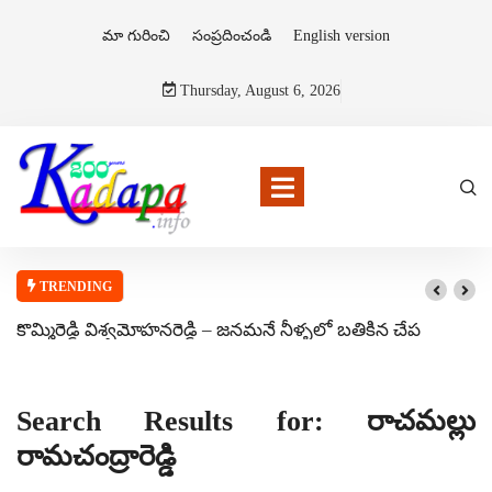
మా గురించి
సంప్రదించండి
English version
Thursday, August 6, 2026
TRENDING
కొమ్మిరెడ్డి విశ్వమోహనరెడ్డి – జనమనే నీళ్ళలో బతికిన చేప
Search Results for: రాచమల్లు
రామచంద్రారెడ్డి