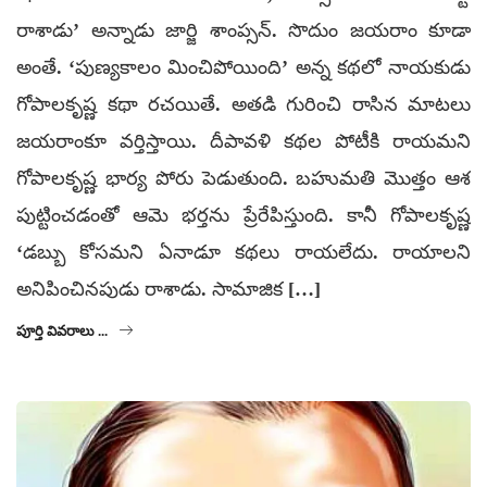
రాశాడు’ అన్నాడు జార్జి శాంప్సన్. సొదుం జయరాం కూడా
అంతే. ‘పుణ్యకాలం మించిపోయింది’ అన్న కథలో నాయకుడు
గోపాలకృష్ణ కథా రచయితే. అతడి గురించి రాసిన మాటలు
జయరాంకూ వర్తిస్తాయి. దీపావళి కథల పోటీకి రాయమని
గోపాలకృష్ణ భార్య పోరు పెడుతుంది. బహుమతి మొత్తం ఆశ
పుట్టించడంతో ఆమె భర్తను ప్రేరేపిస్తుంది. కానీ గోపాలకృష్ణ
‘డబ్బు కోసమని ఏనాడూ కథలు రాయలేదు. రాయాలని
అనిపించినపుడు రాశాడు. సామాజిక […]
పూర్తి వివరాలు ...