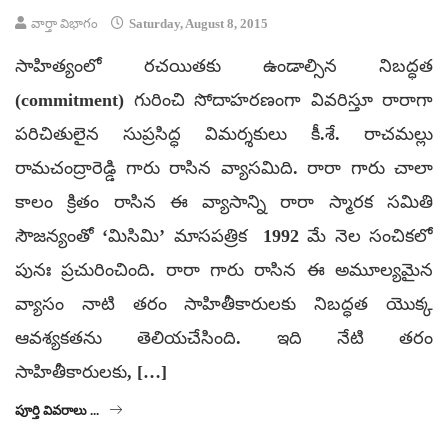
వార్తా విభాగం
Saturday, August 8, 2015
సాహిత్యంలో రచయితకు ఉండాల్సిన నిబద్ధత
(commitment) గురించి సోదాహరణంగా వివరిస్తూ రారాగా
పరిచితులైన సుప్రసిద్ధ విమర్శకులు కీ.శే. రాచమల్లు
రామచంద్రారెడ్డి గారు రాసిన వ్యాసమిది. రారా గారు చాలా
కాలం క్రితం రాసిన ఈ వ్యాసాన్ని రారా స్మారక సమితి
సౌజన్యంతో ‘మిసిమి’ మాసపత్రిక 1992 మే నెల సంచికలో
పునః ప్రచురించింది. రారా గారు రాసిన ఈ అమూల్యమైన
వ్యాసం నాటి తరం సాహితీకారులకు నిబద్ధత యొక్క
ఆవశ్యకతను తెలియచేసింది. ఇది నేటి తరం
సాహితీకారులకు, […]
పూర్తి వివరాలు ...