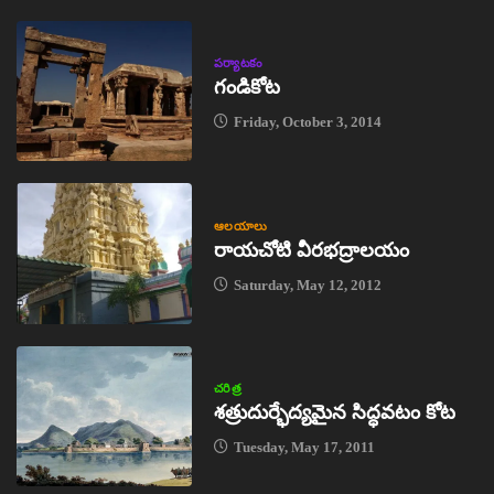
పర్యాటకం
గండికోట
Friday, October 3, 2014
ఆలయాలు
రాయచోటి వీరభద్రాలయం
Saturday, May 12, 2012
చరిత్ర
శత్రుదుర్భేద్యమైన సిద్ధవటం కోట
Tuesday, May 17, 2011