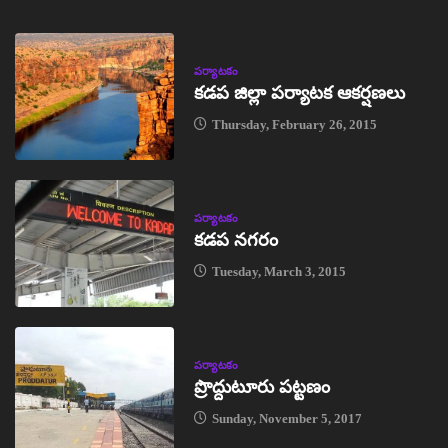
పర్యాటకం
కడప జిల్లా పర్యాటక ఆకర్షణలు
Thursday, February 26, 2015
పర్యాటకం
కడప నగరం
Tuesday, March 3, 2015
పర్యాటకం
ప్రొద్దుటూరు పట్టణం
Sunday, November 5, 2017