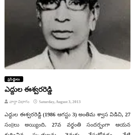
ప్రసిద్ధులు
ఎద్దుల ఈశ్వరరెడ్డి
వార్తా విభాగం
Saturday, August 3, 2013
ఎద్దుల ఈశ్వరరెడ్డి (1986 ఆగస్టు 3) అంతిమ శ్వాస విడిచి, 27
సం||లు అయ్యింది. 27వ వర్థంతి సందర్బంగా ఆయన
గురించిన స్మృతులను నెమరు వేసుకోవడం, నేటి