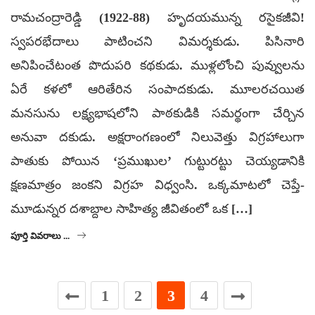
రామచంద్రారెడ్డి (1922-88) హృదయమున్న రసైకజీవి!
స్వపరభేదాలు పాటించని విమర్శకుడు. పిసినారి
అనిపించేటంత పొదుపరి కథకుడు. ముళ్లలోంచి పువ్వులను
ఏరే కళలో ఆరితేరిన సంపాదకుడు. మూలరచయిత
మనసును లక్ష్యభాషలోని పాఠకుడికి సమర్థంగా చేర్చిన
అనువా దకుడు. అక్షరాంగణంలో నిలువెత్తు విగ్రహాలుగా
పాతుకు పోయిన ‘ప్రముఖుల’ గుట్టురట్టు చెయ్యడానికి
క్షణమాత్రం జంకని విగ్రహ విధ్వంసి. ఒక్కమాటలో చెప్తే-
మూడున్నర దశాబ్దాల సాహిత్య జీవితంలో ఒక […]
పూర్తి వివరాలు ...
1
2
3
4