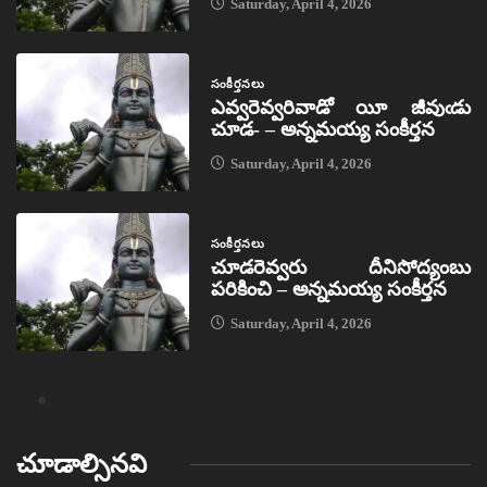
Saturday, April 4, 2026
సంకీర్తనలు
ఎవ్వరెవ్వరివాడో యీ జీవుఁడు
చూడ- – అన్నమయ్య సంకీర్తన
Saturday, April 4, 2026
సంకీర్తనలు
చూడరెవ్వరు దీనిసోద్యంబు
పరికించి – అన్నమయ్య సంకీర్తన
Saturday, April 4, 2026
చూడాల్సినవి