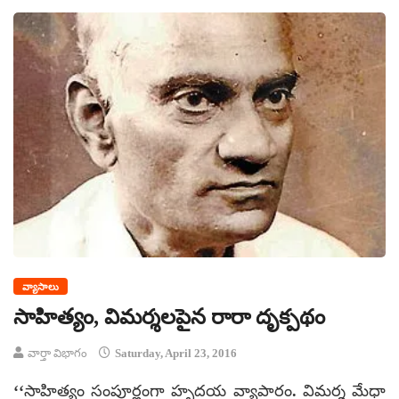
వ్యాసాలు
సాహిత్యం, విమర్శలపైన రారా దృక్పథం
వార్తా విభాగం
Saturday, April 23, 2016
‘‘సాహిత్యం సంపూర్ణంగా హృదయ వ్యాపారం. విమర్శ మేధా