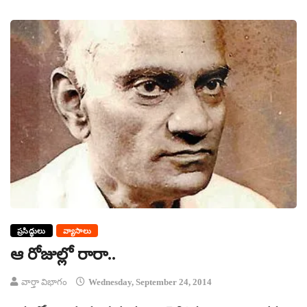
ప్రసిద్ధులు
వ్యాసాలు
ఆ రోజుల్లో రారా..
వార్తా విభాగం
Wednesday, September 24, 2014