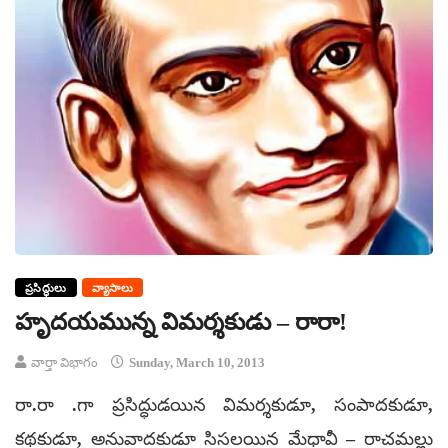
ప్రసిద్ధులు
వ్యాసాలు
హృదయమున్న విమర్శకుడు – రారా!
వార్తా విభాగం
Sunday, March 10, 2013
రా.రా .గా ప్రసిద్ధుడయిన విమర్శకుడూ, సంపాదకుడూ,
కథకుడూ, అనువాదకుడూ సిసలయిన మేధావీ – రాచమల్లు