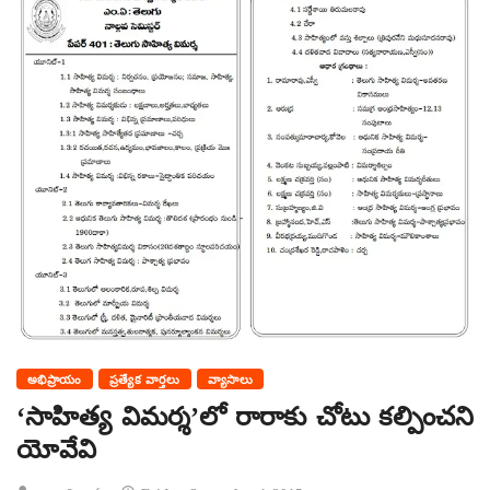
అభిప్రాయం
ప్రత్యేక వార్తలు
వ్యాసాలు
‘సాహిత్య విమర్శ’లో రారాకు చోటు కల్పించని
యోవేవి