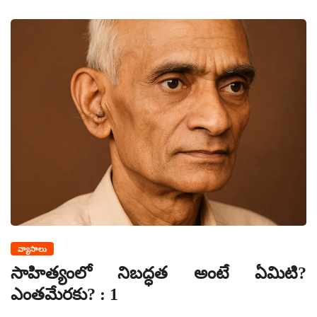
వ్యాసాలు
సాహిత్యంలో నిబద్ధత అంటే ఏమిటి?
ఎంతమేరకు? : 1