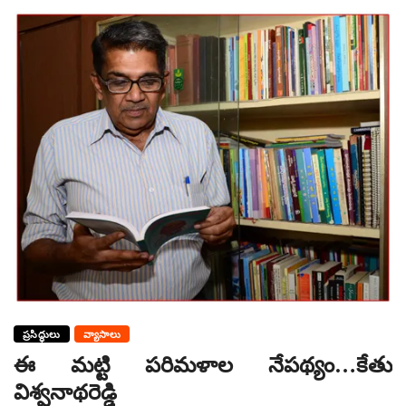
ప్రసిద్ధులు
వ్యాసాలు
ఈ మట్టి పరిమళాల నేపథ్యం…కేతు
విశ్వనాథరెడ్డి