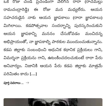
ఒక రోజు చండ ప్రచండంగా వెలిగిన రారా (రాచమల్లు
రామచంద్రారెడ్డి) ఈ రోజు మన మధ్యలేరు. ఆయన
సహచరుడైన నాకు ఆయన జ్ఞాపకాలు (రారా జ్ఞాపకాలు)
మిగిలాయి. కడపోత్సవాల సందర్భాన్ని పురస్కరించుకుని
ఆయన జ్ఞాపకాన్ని మననం చేసుకోవడం మంచిదన్న
అభిప్రాయంతో, నా జ్ఞాపకాల్ని పాఠకుల ముందుంచుతున్నాను.
కడప జిల్లాకు సంబంధించి ఆధునిక కథానిక ప్రక్రియలు గాని,
విమర్శనా ప్రక్రియను గాని, ఉటంకించదలచుకుంటే రారా పేరు
అనివార్యం. నిజానికి ఆయన పేరు కడప జిల్లాకు మాత్రమే
పరిమితం కాదు […]
పూర్తి వివరాలు ...