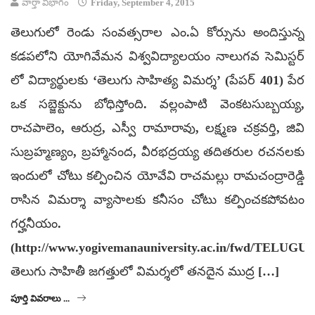
వార్తా విభాగం
Friday, September 4, 2015
తెలుగులో రెండు సంవత్సరాల ఎం.ఏ కోర్సును అందిస్తున్న
కడపలోని యోగివేమన విశ్వవిద్యాలయం నాలుగవ సెమిస్టర్
లో విద్యార్థులకు ‘తెలుగు సాహిత్య విమర్శ’ (పేపర్ 401) పేర
ఒక సబ్జెక్టును బోధిస్తోంది. వల్లంపాటి వెంకటసుబ్బయ్య,
రాచపాలెం, ఆరుద్ర, ఎస్వీ రామారావు, లక్ష్మణ చక్రవర్తి, జివి
సుబ్రహ్మణ్యం, బ్రహ్మానంద, వీరభద్రయ్య తదితరుల రచనలకు
ఇందులో చోటు కల్పించిన యోవేవి రాచమల్లు రామచంద్రారెడ్డి
రాసిన విమర్శా వ్యాసాలకు కనీసం చోటు కల్పించకపోవటం
గర్హనీయం.
(http://www.yogivemanauniversity.ac.in/fwd/TELUGU.
తెలుగు సాహితీ జగత్తులో విమర్శలో తనదైన ముద్ర […]
పూర్తి వివరాలు ...