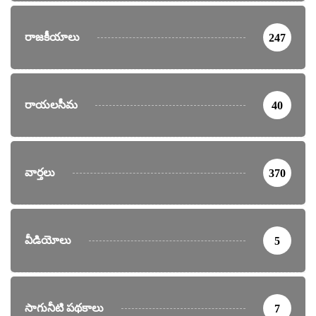
రాజకీయాలు
247
రాయలసీమ
40
వార్తలు
370
వీడియోలు
5
సాగునీటి పథకాలు
7