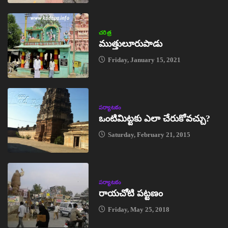
చరిత్ర
ముత్తులూరుపాడు
Friday, January 15, 2021
పర్యాటకం
ఒంటిమిట్టకు ఎలా చేరుకోవచ్చు?
Saturday, February 21, 2015
పర్యాటకం
రాయచోటి పట్టణం
Friday, May 25, 2018