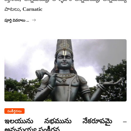
పాటలు, Carnatic
పూర్తి వివరాలు ...
సంకీర్తనలు
ఇలయును నభమును నేకరూపమై –
అన్నమయ్య సంకీర్తన