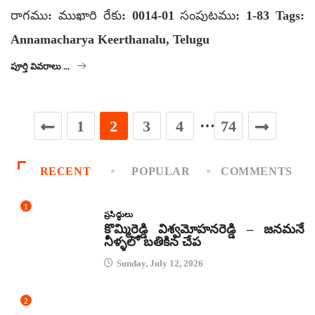
రాగము: ముఖారి రేకు: 0014-01 సంపుటము: 1-83 Tags:
Annamacharya Keerthanalu, Telugu
పూర్తి వివరాలు ...
…
1
2
3
4
74
RECENT
POPULAR
COMMENTS
1
ప్రసిద్ధులు
కొమ్మిరెడ్డి విశ్వమోహనరెడ్డి – జనమనే
నీళ్ళలో బతికిన చేప
Sunday, July 12, 2026
2