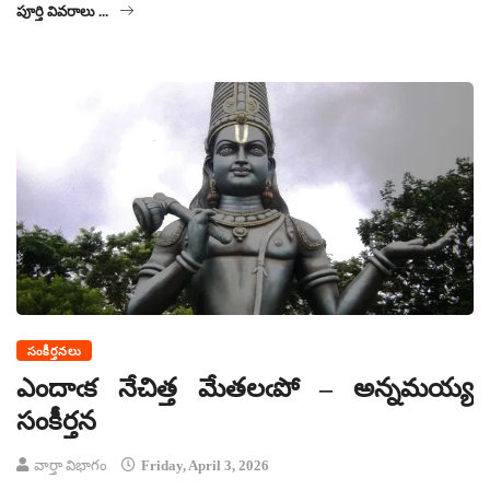
పూర్తి వివరాలు ...
సంకీర్తనలు
ఎందాఁక నేచిత్త మేతలఁపో – అన్నమయ్య
సంకీర్తన
వార్తా విభాగం
Friday, April 3, 2026