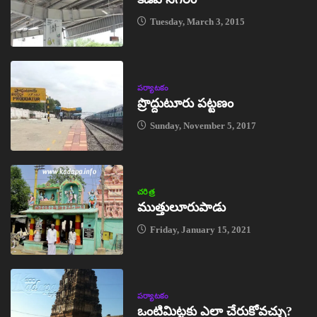
Tuesday, March 3, 2015
పర్యాటకం
ప్రొద్దుటూరు పట్టణం
Sunday, November 5, 2017
చరిత్ర
ముత్తులూరుపాడు
Friday, January 15, 2021
పర్యాటకం
ఒంటిమిట్టకు ఎలా చేరుకోవచ్చు?