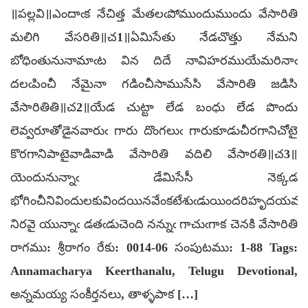
॥పల్లవి॥ఎందాఁక నేచిత్త మేతలఁపోముందుముందు వేసారితి
మలిగి వేసరితి॥చ1॥ఏమిసేతు నేడచొత్తు నేమని
బోధింతునునామాఁట విన దిదే నావిహరముయేమరినాఁ
దలఁపించీ నేమైనా గడించీసాముసేసి వేసారితి జడిసి
వేసారితితి॥చ2॥యేడ చుట్టా లేడ బంధు లేడ పొందు
లెవ్వరూతోడైనవారుఁ గారు దొంగలుఁ గారుకూడుచీరగానిచోటై
కొరగానిపాటైవాడివాడి వేసారితి వదిలి వేసారతి॥చ3॥
యెందునున్నాఁ డేమిసేసీ నెక్కడ
భోగించీనివిందులకువిందయినవేంకటేశుఁడుయిందరిహృదయమ
నిరవై యున్నాఁ డతఁడుచెంది నన్నుఁ గాచుఁగాక చెనకి వేసారితి
రాగము: శ్రీరాగం రేకు: 0014-06 సంపుటము: 1-88 Tags:
Annamacharya Keerthanalu, Telugu Devotional,
అన్నమయ్య సంకీర్తనలు, తాళ్ళపాక […]