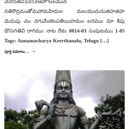
మెరసితివి॥చ5॥ఆహోబలమున
నతిరౌద్రముతోమహామహిమల మలయుచునుతహతహ
మెదుపు చుఁ దగువేంకటపతియిహముఁ బరముఁ మా కిపు
డొసఁగితివి రాగము: నాట రేకు: 0014-03 సంపుటము: 1-85
Tags: Annamacharya Keerthanalu, Telugu […]
పూర్తి వివరాలు ...