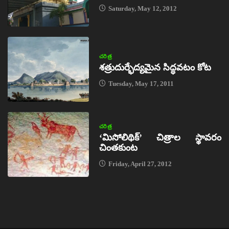
Saturday, May 12, 2012
చరిత్ర
శత్రుదుర్భేద్యమైన సిద్ధవటం కోట
Tuesday, May 17, 2011
చరిత్ర
‘మిసోలిథిక్‌’ చిత్రాల స్థావరం
చింతకుంట
Friday, April 27, 2012