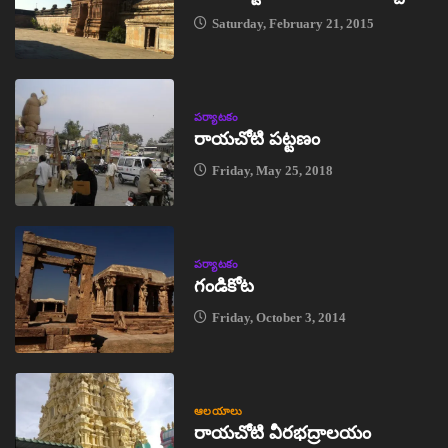
Saturday, February 21, 2015
పర్యాటకం
రాయచోటి పట్టణం
Friday, May 25, 2018
పర్యాటకం
గండికోట
Friday, October 3, 2014
ఆలయాలు
రాయచోటి వీరభద్రాలయం