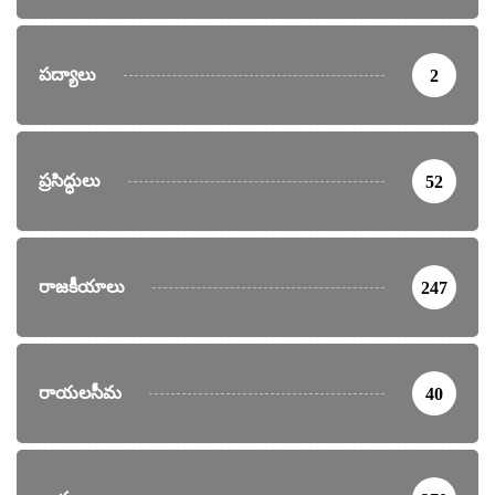
పద్యాలు
2
ప్రసిద్ధులు
52
రాజకీయాలు
247
రాయలసీమ
40