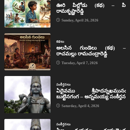
ఊరి పిల్లోడు (కథ) – పి
రామకృష్ణారెడ్డి
Sunday, April 26, 2026
కథలు
అలసిన గుండెలు (కథ) –
రాచమల్లు రామచంద్రారెడ్డి
Tuesday, April 7, 2026
సంకీర్తనలు
ఏదైవము శ్రీపాదన్నఖమునఁ
బుట్టినగంగ – అన్నమయ్య సంకీర్తన
Saturday, April 4, 2026
సంకీర్తనలు