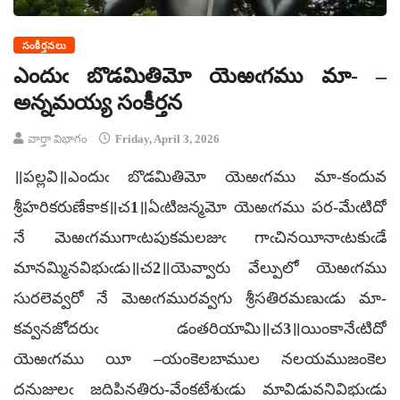
సంకీర్తనలు
ఎందుఁ బొడమితిమో యెఱఁగము మా- –
అన్నమయ్య సంకీర్తన
వార్తా విభాగం
Friday, April 3, 2026
॥పల్లవి॥ఎందుఁ బొడమితిమో యెఱఁగము మా-కందువ
శ్రీహరికరుణేకాక॥చ1॥ఏఁటిజన్మమో యెఱఁగము పర-మేఁటిదో
నే మెఱఁగముగాఁటపుకమలజుఁ గాఁచినయీనాఁటకుఁడే
మానమ్మినవిభుఁడు॥చ2॥యెవ్వారు వేల్పులో యెఱఁగము
సురలెవ్వరో నే మెఱఁగమురవ్వగు శ్రీసతిరమణుఁడు మా-
కవ్వనజోదరుఁ డంతరియామి॥చ3॥యింకానేఁటిదో
యెఱఁగము యీ –యంకెలబాముల నలయముజంకెల
దనుజులఁ జదిపినతిరు-వేంకటేశుఁడు మావిడువనివిభుఁడు