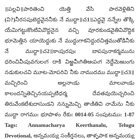
॥పల్లవి॥పారితెంచి యెత్తి వేసి పారవెళ్లితిని
(వి?)నీరసపుటెద్దవైననీకు నే ముద్దా॥చ1॥ఎద్దవై నన్నేల తొక్కి
యేమిగట్టుకొంటివివొద్దనైన వచ్చి వూరకుండవైతివివొద్దిక
భూమెత్తిన యాయెద్దుకు నే ముద్దుగాకనిద్దురచిత్తముతోడినీకు
నే ముద్దా॥చ2॥కాఁపురపుఁ బాపపునాకర్మమును
ధరించివీఁపువగులఁగ దాకి విఱ్ఱవీఁగితిఆఁపఁగ నెద్దేమెఱుంగు
నడుకులచవి మూట-మోపరివి నీకు నాముదము ముద్దా॥చ3॥
మచ్చిరించి అల్లనాఁడు మాలవాఁడు
కాలందన్నితెచ్చినయప్పటిధర్మ దేవతవుయెచ్చరించి
తిరువేంకటేశుదాసుఁడని నన్నుమెచ్చి తాఁకితివి నామేను నీకు
ముద్దా రాగము: భూపాళం రేకు: 0014-05 సంపుటము: 1-87
Tags: Annamacharya Keerthanalu, Telugu
Devotional, అన్నమయ్య సంకీర్తనలు, తాళ్ళపాక అన్నమయ్య