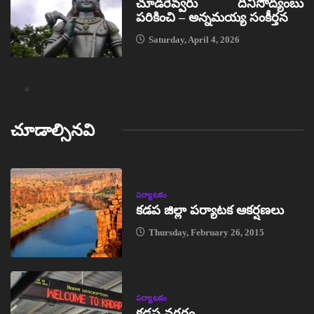
చూడరెవ్వరు దీనిసోద్యంబు
పరికించి – అన్నమయ్య సంకీర్తన
Saturday, April 4, 2026
చూడాల్సినవి
పర్యాటకం
కడప జిల్లా పర్యాటక ఆకర్షణలు
Thursday, February 26, 2015
పర్యాటకం
కడప నగరం