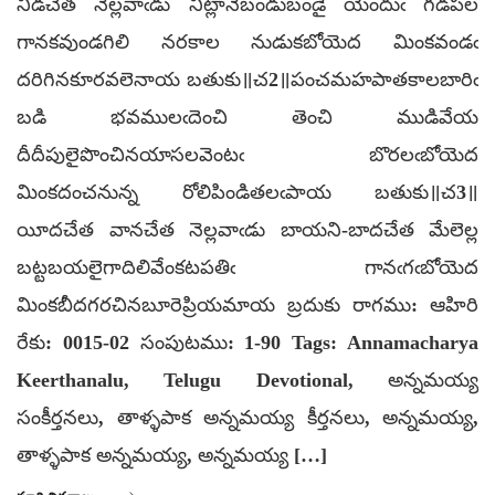
నీడచేత నెల్లవాఁడు నిట్లానేబండుబండై యెందుఁ గడపల
గానకవుండగిలి నరకాల నుడుకబోయెద మింకవండఁ
దరిగినకూరవలెనాయ బతుకు॥చ2॥పంచమహపాతకాలబారిఁ
బడి భవములఁదెంచి తెంచి ముడివేయ
దీదీపులైపొంచినయాసలవెంటఁ బొరలఁబోయెద
మింకదంచనున్న రోలిపిండితలఁపాయ బతుకు॥చ3॥
యీదచేత వానచేత నెల్లవాఁడు బాయని-బాదచేత మేలెల్ల
బట్టబయలైగాదిలివేంకటపతిఁ గానఁగఁబోయెద
మింకబీదగరచినబూరెప్రియమాయ బ్రదుకు రాగము: ఆహిరి
రేకు: 0015-02 సంపుటము: 1-90 Tags: Annamacharya
Keerthanalu, Telugu Devotional, అన్నమయ్య
సంకీర్తనలు, తాళ్ళపాక అన్నమయ్య కీర్తనలు, అన్నమయ్య,
తాళ్ళపాక అన్నమయ్య, అన్నమయ్య […]