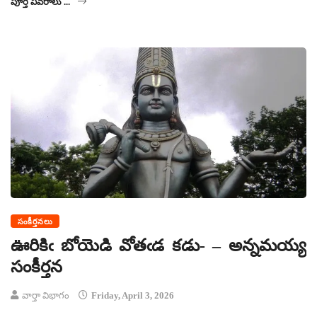
పూర్తి వివరాలు ...
సంకీర్తనలు
ఊరికిఁ బోయెడి వోతఁడ కడు- – అన్నమయ్య
సంకీర్తన
వార్తా విభాగం
Friday, April 3, 2026