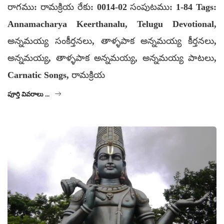
రాగము: రామక్రియ రేకు: 0014-02 సంపుటము: 1-84 Tags:
Annamacharya Keerthanalu, Telugu Devotional,
అన్నమయ్య సంకీర్తనలు, తాళ్ళపాక అన్నమయ్య కీర్తనలు,
అన్నమయ్య, తాళ్ళపాక అన్నమయ్య, అన్నమయ్య పాటలు,
Carnatic Songs, రామక్రియ
పూర్తి వివరాలు ...