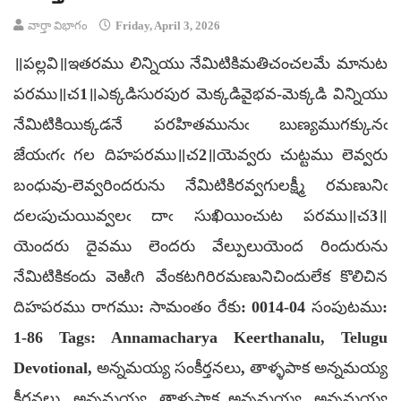
వార్తా విభాగం
Friday, April 3, 2026
॥పల్లవి॥ఇతరము లిన్నియు నేమిటికిమతిచంచలమే మానుట
పరము॥చ1॥ఎక్కడిసురపుర మెక్కడివైభవ-మెక్కడి విన్నియు
నేమిటికియిక్కడనే పరహితమునుఁ బుణ్యముగక్కునఁ
జేయఁగఁ గల దిహపరము॥చ2॥యెవ్వరు చుట్టము లెవ్వరు
బంధువు-లెవ్వరిందరును నేమిటికిరవ్వగులక్ష్మీ రమణునిఁ
దలఁపుచుయివ్వలఁ దాఁ సుఖియించుట పరము॥చ3॥
యెందరు దైవము లెందరు వేల్పులుయెంద రిందురును
నేమిటికికందు వెఱిఁగి వేంకటగిరిరమణునిచిందులేక కొలిచిన
దిహపరము రాగము: సామంతం రేకు: 0014-04 సంపుటము:
1-86 Tags: Annamacharya Keerthanalu, Telugu
Devotional, అన్నమయ్య సంకీర్తనలు, తాళ్ళపాక అన్నమయ్య
కీర్తనలు, అన్నమయ్య, తాళ్ళపాక అన్నమయ్య, అన్నమయ్య