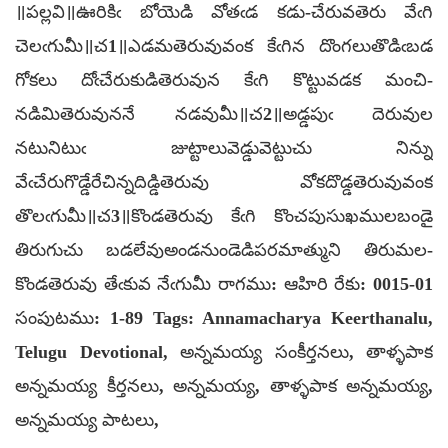
॥పల్లవి॥ఊరికిఁ బోయెడి వోతఁడ కడు-చేరువతెరు వేఁగి
చెలఁగుమీ॥చ1॥ఎడమతెరువువంక కేఁగిన దొంగలుతొడిఁబడ
గోకలు దోఁచేరుకుడితెరువున కేఁగి కొట్టువడక మంచి-
నడిమితెరువుననే నడవుమీ॥చ2॥అడ్డపుఁ దెరువుల
నటునిటుఁ జుట్టాలువెడ్డువెట్టుచు నిన్ను
వేఁచేరుగొడ్డేరేచిన్నదిడ్డితెరువు వోకదొడ్డతెరువువంక
తొలఁగుమీ॥చ3॥కొండతెరువు కేఁగి కొంచపుసుఖములబండై
తిరుగుచు బడలేవుఅండనుండెడిపరమాత్ముని తిరుమల-
కొండతెరువు తేఁకువ నేఁగుమీ రాగము: ఆహిరి రేకు: 0015-01
సంపుటము: 1-89 Tags: Annamacharya Keerthanalu,
Telugu Devotional, అన్నమయ్య సంకీర్తనలు, తాళ్ళపాక
అన్నమయ్య కీర్తనలు, అన్నమయ్య, తాళ్ళపాక అన్నమయ్య,
అన్నమయ్య పాటలు,