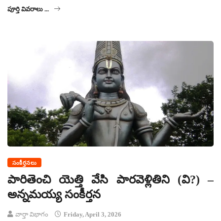
పూర్తి వివరాలు ...
సంకీర్తనలు
పారితెంచి యెత్తి వేసి పారవెళ్లితిని (వి?) –
అన్నమయ్య సంకీర్తన
వార్తా విభాగం
Friday, April 3, 2026