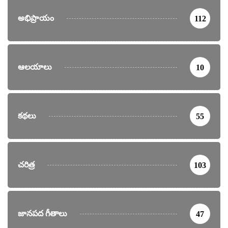
అభిప్రాయం
112
ఆలయాలు
10
కథలు
55
చరిత్ర
103
జానపద గీతాలు
47