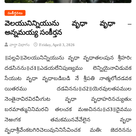
సంకీర్తనలు
వెలయునిన్నియును వృధా వృధా –
అన్నమయ్య సంకీర్తన
వార్తా విభాగం
Friday, April 3, 2026
॥పల్లవి॥వెలయునిన్నియును వృధా వృధాతలఁపున శ్రీహరిఁ
దడసినను॥చ1॥ఎడయలేనిపుణ్యము లెన్నియైనావిడువక
సేయుట వృధా వృధాబడిబడి నే శ్రీపతి నాత్మలోఁదడవక
యితరము దడవినను॥చ2॥యెరవులతపముల
నెంతైనావిరవిరవీఁగుట వృధా వృధాహరినచ్యుతుఁ
బరమాత్మునినిమరచి తలఁచక మఱచినను॥చ3॥దైవము
నెఱఁగక తమకమునవేవేలైన వృధా
వృధాశ్రీవేంకటగిరిచెలువునినిసేవించక మతిఁ జెదరినను