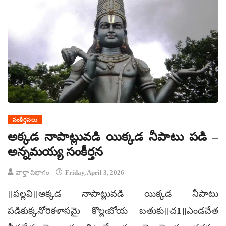
సంకీర్తనలు
అక్కడ నాపాట్లువడి యిక్కడ నీపాటు పడి –
అన్నమయ్య సంకీర్తన
వార్తా విభాగం
Friday, April 3, 2026
॥పల్లవి॥అక్కడ నాపాట్లువడి యిక్కడ నీపాటు
పడికుక్కనోరికళాసమై కొల్లఁబోయ బతుకు॥చ1॥ఎండచేత