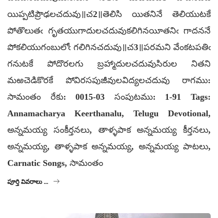
యిప్పటిప్రౌఢలచదువు॥చ2॥తెలిసి యితనినే తెలియుటకే
పోతొలుతఁ గృతయుగాదులచదువుకలిగినయీతనిఁ గాదననే
పోకలియుగంబులోఁ గలిగినచదువు॥చ3॥పరమని వేంకటపతిఁ
గనుటకే పోదొరలగు బ్రహ్మాదులచదువుసిరుల నితని
మఱచెడికొరకే పోవిరసపుజీవులవిద్యలచదువు రాగము:
సామంతం రేకు: 0015-03 సంపుటము: 1-91 Tags:
Annamacharya Keerthanalu, Telugu Devotional,
అన్నమయ్య సంకీర్తనలు, తాళ్ళపాక అన్నమయ్య కీర్తనలు,
అన్నమయ్య, తాళ్ళపాక అన్నమయ్య, అన్నమయ్య పాటలు,
Carnatic Songs, సామంతం
పూర్తి వివరాలు ...