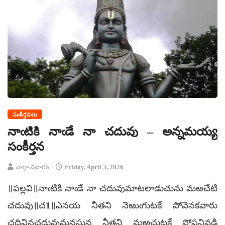
సంకీర్తనలు
నాఁటికి నాఁడే నా చదువు – అన్నమయ్య
సంకీర్తన
వార్తా విభాగం
Friday, April 3, 2026
॥పల్లవి॥నాఁటికి నాఁడే నా చదువుమాటలాడుచును మఱచేటి
చదువు॥చ1॥ఎనయ నీతని నెఱుఁగుటకే పోవెనకవారు
చదివినచదువుమనసున నీతని మఱచుటకే పోపనివడి