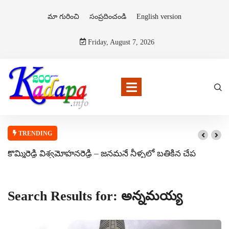
మా గురించి
సంప్రదించండి
English version
Friday, August 7, 2026
TRENDING
కొమ్మిరెడ్డి విశ్వమోహనరెడ్డి – జనమనే నీళ్ళలో బతికిన చేప
Search Results for: అన్నమయ్య