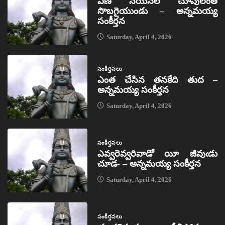
ఏణ నయనల చూపులెంత
సొబగైయుండు – అన్నమయ్య
సంకీర్తన
Saturday, April 4, 2026
సంకీర్తనలు
ఎంత చేసిన తనకేది తుద –
అన్నమయ్య సంకీర్తన
Saturday, April 4, 2026
సంకీర్తనలు
ఎవ్వరెవ్వరివాడో యీ జీవుఁడు
చూడ- – అన్నమయ్య సంకీర్తన
Saturday, April 4, 2026
సంకీర్తనలు