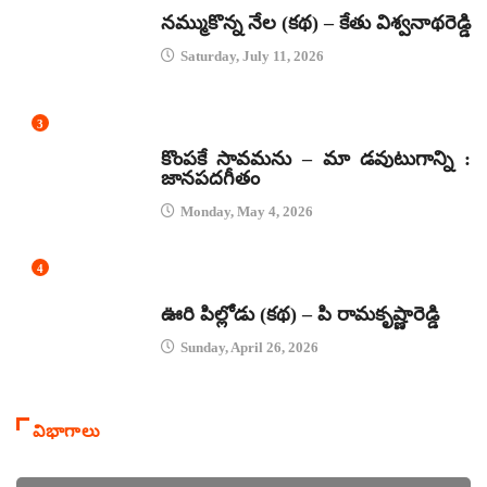
కథలు
నమ్ముకొన్న నేల (కథ) – కేతు విశ్వనాథరెడ్డి
Saturday, July 11, 2026
3
జానపద గీతాలు
కొంపకే సావమను – మా డవుటుగాన్ని :
జానపదగీతం
Monday, May 4, 2026
4
కథలు
ఊరి పిల్లోడు (కథ) – పి రామకృష్ణారెడ్డి
Sunday, April 26, 2026
విభాగాలు