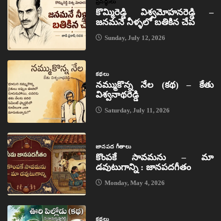
ప్రసిద్ధులు
కొమ్మిరెడ్డి విశ్వమోహనరెడ్డి –
జనమనే నీళ్ళలో బతికిన చేప
Sunday, July 12, 2026
కథలు
నమ్ముకొన్న నేల (కథ) – కేతు
విశ్వనాథరెడ్డి
Saturday, July 11, 2026
జానపద గీతాలు
కొంపకే సావమను – మా
డవుటుగాన్ని : జానపదగీతం
Monday, May 4, 2026
కథలు