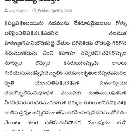
వార్తా విభాగం
Friday, April 3, 2026
॥పల్లవి॥ఇలయును నభమును నేకరూపమైజలజల గోళ్ళు
జళిపైంచితివి॥చ1॥ఎడసిన నలముక
హిరణ్యకశిపునిఁదొడికపట్టి చేతుల బిగిసికెడపి తొడలపై గిరిగొన
నదుముకకడుపు చించి కహకహ నవ్వితివి॥చ2॥రొప్పుల
నూర్పుల రొచ్చుల కసరులుగుప్పుచు లాలలు
గురియుచునుకప్పినబెబ్బులిక సరుహుంకృతులదెప్పరపసురల
ధృతి యణఁచితివి॥చ3॥పెళ పెళనార్చుచుఁ
బెడబొబ్బలిడుచుథళథళ మెఱువఁగ దంతములుఫళఫళ
వీరవిభవరసరుధిరముగుళగుళ దిక్కుల గురియించితివి॥చ4॥
చాతినుప్రేవులజన్నిదములతోవాతెరసింహపువదనముతోచేతులు
వేయిటఁ జెలగి దితిసుతునిపోతర మణఁపుచు భువి