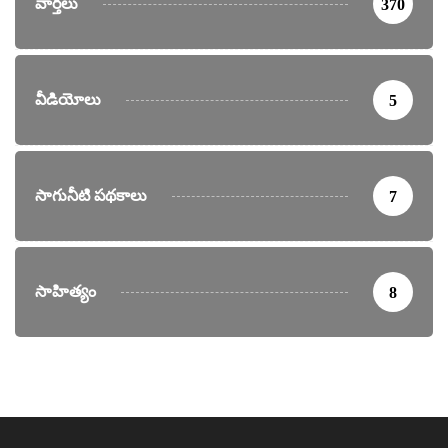
వార్తలు
370
వీడియోలు
5
సాగునీటి పథకాలు
7
సాహిత్యం
8