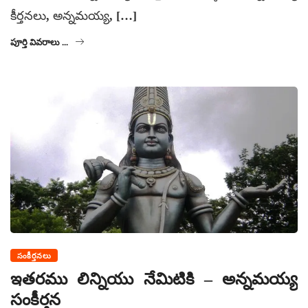
కీర్తనలు, అన్నమయ్య, […]
పూర్తి వివరాలు ...
సంకీర్తనలు
ఇతరము లిన్నియు నేమిటికి – అన్నమయ్య
సంకీర్తన