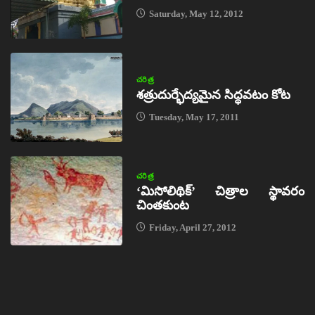
Saturday, May 12, 2012
చరిత్ర
శత్రుదుర్భేద్యమైన సిద్ధవటం కోట
Tuesday, May 17, 2011
చరిత్ర
‘మిసోలిథిక్‌’ చిత్రాల స్థావరం
చింతకుంట
Friday, April 27, 2012