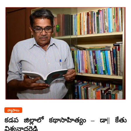
వ్యాసాలు
కడప జిల్లాలో కథాసాహిత్యం – డా|| కేతు
విశ్వనాధరెడ్డి