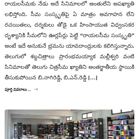
రాయలసీమకు నేడు అదే సినిమాలలో అంతులేని అపఖ్యాతి
లభిస్తోంది. సీమ సంస్కృతిపై ఏ మాత్రం అవగాహన లేని
రచయితలు, దర్శకులు తోడై ఒక హింసాయుత విధ్వంసకర
దృశ్యానికి సీమలోని ఊర్లపేర్లు పెట్టి “రాయలసీమ సంస్కృతి”
అంటే ఇదే అనుకునే భ్రమను యావదాంధ్రులకు కలిగిస్తున్నారు.
తెలుగులో శబ్దచిత్రాలు ప్రారంభమయ్యాక మల్లీశ్వరి వంటి
సినిమాలతో తెలుగు చిత్రసీమ ఖ్యాతిని అంతర్జాతీయ స్థాయికి
తీసుకుపోయిన బి.నాగిరెడ్డి, బి.ఎన్.రెడ్డి […]
పూర్తి వివరాలు ...