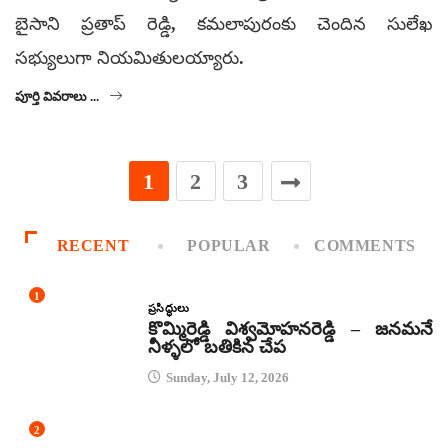
బైసాని ప్రతాప్ రెడ్డి, కమలాపురంకు చెందిన సులేఖ
సభ్యులుగా నియమితులయ్యారు.
పూర్తి వివరాలు ...
1
2
3
RECENT
POPULAR
COMMENTS
1
ప్రసిద్ధులు
కొమ్మిరెడ్డి విశ్వమోహనరెడ్డి – జనమనే
నీళ్ళలో బతికిన చేప
Sunday, July 12, 2026
2