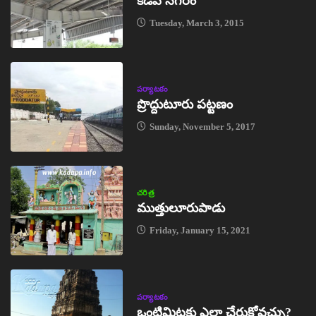
కడప నగరం
Tuesday, March 3, 2015
పర్యాటకం
ప్రొద్దుటూరు పట్టణం
Sunday, November 5, 2017
చరిత్ర
ముత్తులూరుపాడు
Friday, January 15, 2021
పర్యాటకం
ఒంటిమిట్టకు ఎలా చేరుకోవచ్చు?