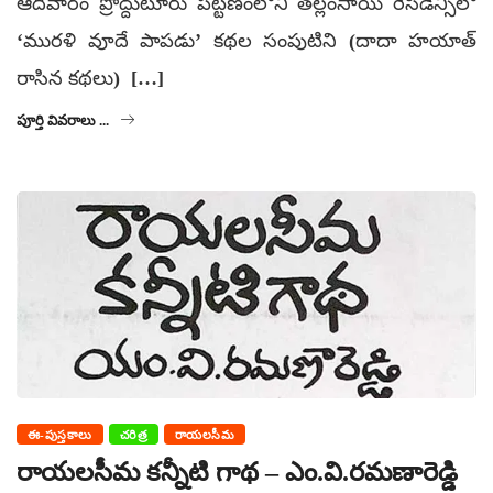
ఆదివారం ప్రొద్దుటూరు పట్టణంలోని తల్లంసాయి రెసిడెన్సీలో
‘మురళి వూదే పాపడు’ కథల సంపుటిని (దాదా హయాత్‌
రాసిన కథలు) […]
పూర్తి వివరాలు ...
ఈ-పుస్తకాలు
చరిత్ర
రాయలసీమ
రాయలసీమ కన్నీటి గాథ – ఎం.వి.రమణారెడ్డి