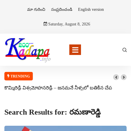
మా గురించి
సంప్రదించండి
English version
Saturday, August 8, 2026
TRENDING
కొమ్మిరెడ్డి విశ్వమోహనరెడ్డి – జనమనే నీళ్ళలో బతికిన చేప
Search Results for: రమణారెడ్డి