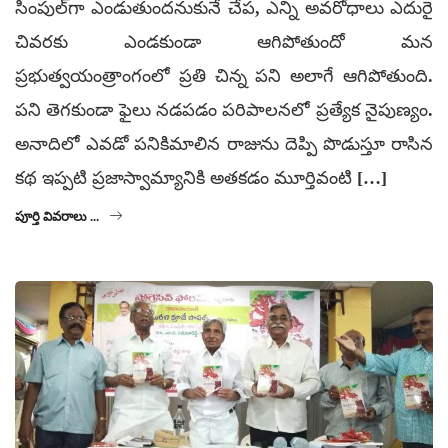
సింపుల్‌గా ఎండుతుందనుకునే చేప, ఎన్ని అవరోధాలు ఎదురై
చివరకు ఎండకుండా ఆగిపోతుందో మన
ప్రభుత్వయంత్రాంగంలో ప్రతి చిన్న పని అలాగే ఆగిపోతుంది.
పని తెగకుండా ఫైలు నడపడం పరిపాలనలో ప్రత్యేక నైపుణ్యం.
అనాదిలో ఎవడో పనికిమాలిన రాజును దెప్పి పొడుస్తూ రాసిన
కథ ఇప్పటి ప్రజాస్వామ్యానికి అతకడం మూర్తివంటి […]
పూర్తి వివరాలు ...