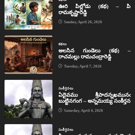
ఊరి పిల్లోడు (కథ) – పి
రామకృష్ణారెడ్డి
Sunday, April 26, 2026
కథలు
అలసిన గుండెలు (కథ) –
రాచమల్లు రామచంద్రారెడ్డి
Tuesday, April 7, 2026
సంకీర్తనలు
ఏదైవము శ్రీపాదన్నఖమునఁ
బుట్టినగంగ – అన్నమయ్య సంకీర్తన
Saturday, April 4, 2026
సంకీర్తనలు