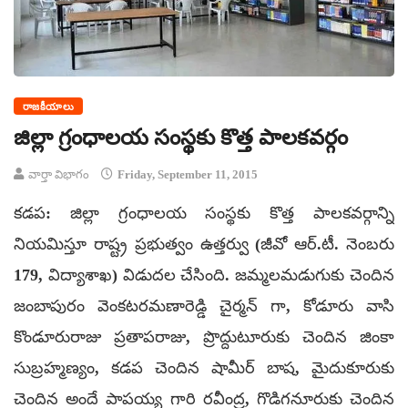
రాజకీయాలు
జిల్లా గ్రంధాలయ సంస్థకు కొత్త పాలకవర్గం
వార్తా విభాగం
Friday, September 11, 2015
కడప: జిల్లా గ్రంధాలయ సంస్థకు కొత్త పాలకవర్గాన్ని
నియమిస్తూ రాష్ట్ర ప్రభుత్వం ఉత్తర్వు (జీవో ఆర్.టీ. నెంబరు
179, విద్యాశాఖ) విడుదల చేసింది. జమ్మలమడుగుకు చెందిన
జంబాపురం వెంకటరమణారెడ్డి చైర్మన్ గా, కోడూరు వాసి
కొండూరురాజు ప్రతాపరాజు, ప్రొద్దుటూరుకు చెందిన జింకా
సుబ్రహ్మణ్యం, కడప చెందిన షామీర్ బాష, మైదుకూరుకు
చెందిన అందే పాపయ్య గారి రవీంద్ర, గొడిగనూరుకు చెందిన