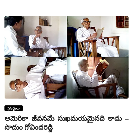
ప్రసిద్ధులు
అమెరికా జీవనమే సుఖమయమైనది కాదు –
సొదుం గోవిందరెడ్డి