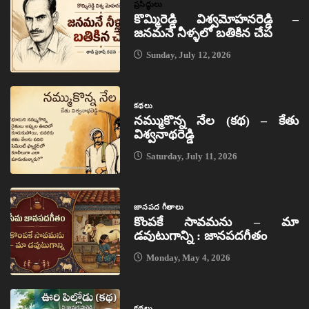
ప్రసిద్ధులు
కొమ్మిరెడ్డి విశ్వమోహనరెడ్డి –
జనమనే నీళ్ళలో బతికిన చేప
Sunday, July 12, 2026
కథలు
నమ్ముకొన్న నేల (కథ) – కేతు
విశ్వనాథరెడ్డి
Saturday, July 11, 2026
జానపద గీతాలు
కొంపకే సావమను – మా
డవుటుగాన్ని : జానపదగీతం
Monday, May 4, 2026
కథలు