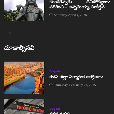
చూడరెవ్వరు దీనిసోద్యంబు
పరికించి – అన్నమయ్య సంకీర్తన
Saturday, April 4, 2026
చూడాల్సినవి
పర్యాటకం
కడప జిల్లా పర్యాటక ఆకర్షణలు
Thursday, February 26, 2015
పర్యాటకం