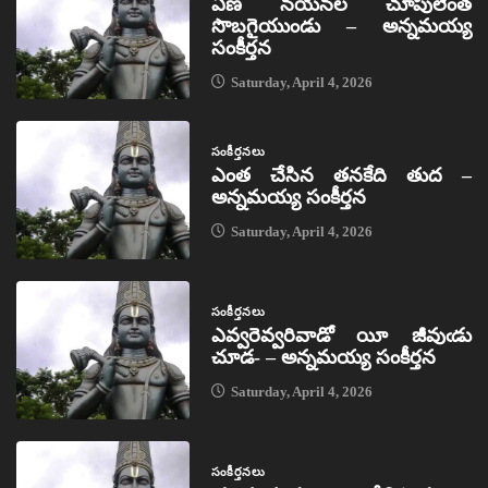
ఏణ నయనల చూపులెంత
సొబగైయుండు – అన్నమయ్య
సంకీర్తన
Saturday, April 4, 2026
సంకీర్తనలు
ఎంత చేసిన తనకేది తుద –
అన్నమయ్య సంకీర్తన
Saturday, April 4, 2026
సంకీర్తనలు
ఎవ్వరెవ్వరివాడో యీ జీవుఁడు
చూడ- – అన్నమయ్య సంకీర్తన
Saturday, April 4, 2026
సంకీర్తనలు