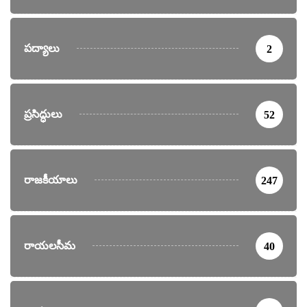
పద్యాలు
2
ప్రసిద్ధులు
52
రాజకీయాలు
247
రాయలసీమ
40