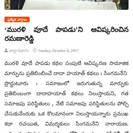
ప్రత్యేక వార్తలు
‘మురళి వూదే పాపడు’ని ఆవిష్కరించిన
రమణారెడ్డి
వార్తా విభాగం
Sunday, October 8, 2017
మురళి వూదే పాపడు కథల సంపుటి ఆవిష్కరణ సామాజిక
మార్పును ప్రతిబింబించే దాదా హయాత్ కథలు : సింగమనేని
ప్రొద్దుటూరు : సమాజంలో జరుగుతున్న మార్పుకు
ప్రతిబింబంగా దాదాహయాత్ కథలు నిలుస్తాయని, గత
సమాజపు పరిస్థితులు , నేటి సమాజపు పరిస్థితుల‌ను పోల్చి
చేసుకునేందుకు ఒక కొల‌మానంగా నిలుస్తాయన్నారు ప్రముఖ
కథా రచయిత, విమర్శకులు సింగమనేని నారాయణ.