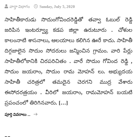
వార్తా విభాగం
Sunday, July 5, 2020
సాహితీకారుడు సొదుంగోవిందరెడ్డితో తవ్వా ఓబుల్ రెడ్డి
జరిపిన ఇంటర్వ్యూ కడప జిల్లా ఉరుటూరు . చోళుల
కాలంనాటి శాసనాలు, ఆలయాలు కలిగిన ఊరే కాదు. సాహితీ
దిగ్గజాలైన సొదుం సోదరులు జన్మించిన గ్రామం. వారి పేర్లు
సాహితీలోకానికి చిరపరిచితం . వారే సొదుం గోవింద రెడ్డి ,
సొదుం జయరాం, సొదుం రామ మోహన్ లు. అభ్యుదయ
సాహితీ చరిత్రలో తమదైన చెరగని ముద్ర వేశారు
ఈసోదరత్రయం . వీరిలో జయరాం, రామమోహన్ బయటి
ప్రపంచంలో తిరిగినవారు. […]
పూర్తి వివరాలు ...