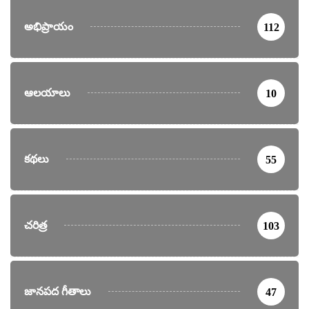
అభిప్రాయం
112
ఆలయాలు
10
కథలు
55
చరిత్ర
103
జానపద గీతాలు
47