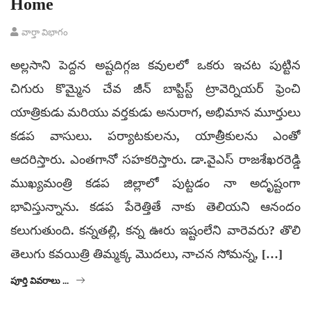
Home
వార్తా విభాగం
అల్లసాని పెద్దన అష్టదిగ్గజ కవులలో ఒకరు ఇచట పుట్టిన
చిగురు కొమ్మైన చేవ జీన్ బాప్టిస్ట్ ట్రావెర్నియర్ ఫ్రెంచి
యాత్రికుడు మరియు వర్తకుడు అనురాగ, అభిమాన మూర్తులు
కడప వాసులు. పర్యాటకులను, యాత్రీకులను ఎంతో
ఆదరిస్తారు. ఎంతగానో సహకరిస్తారు. డా.వైఎస్ రాజశేఖరరెడ్డి​
ముఖ్యమంత్రి​ కడప జిల్లాలో పుట్టడం నా అదృష్టంగా
భావిస్తున్నాను. కడప పేరెత్తితే నాకు తెలియని ఆనందం
కలుగుతుంది. కన్నతల్లి, కన్న ఊరు ఇష్టంలేని వారెవరు? తొలి
తెలుగు కవయిత్రి తిమ్మక్క మొదలు, నాచన సోమన్న, […]
పూర్తి వివరాలు ...