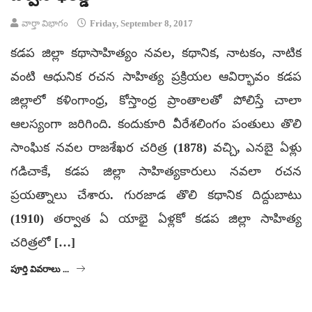
వార్తా విభాగం
Friday, September 8, 2017
కడప జిల్లా కథాసాహిత్యం నవల, కథానిక, నాటకం, నాటిక
వంటి ఆధునిక రచన సాహిత్య ప్రక్రియల ఆవిర్భావం కడప
జిల్లాలో కళింగాంధ్ర, కోస్తాంధ్ర ప్రాంతాలతో పోలిస్తే చాలా
ఆలస్యంగా జరిగింది. కందుకూరి వీరేశలింగం పంతులు తొలి
సాంఘిక నవల రాజశేఖర చరిత్ర (1878) వచ్చి, ఎనబై ఏళ్లు
గడిచాకే, కడప జిల్లా సాహిత్యకారులు నవలా రచన
ప్రయత్నాలు చేశారు. గురజాడ తొలి కథానిక దిద్దుబాటు
(1910) తర్వాత ఏ యాభై ఏళ్లకో కడప జిల్లా సాహిత్య
చరిత్రలో […]
పూర్తి వివరాలు ...