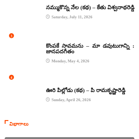
కథలు
నమ్ముకొన్న నేల (కథ) – కేతు విశ్వనాథరెడ్డి
Saturday, July 11, 2026
3
జానపద గీతాలు
కొంపకే సావమను – మా డవుటుగాన్ని :
జానపదగీతం
Monday, May 4, 2026
4
కథలు
ఊరి పిల్లోడు (కథ) – పి రామకృష్ణారెడ్డి
Sunday, April 26, 2026
విభాగాలు