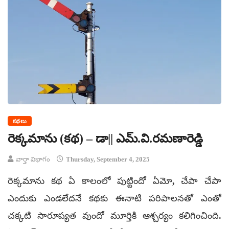
కథలు
రెక్కమాను (కథ) – డా|| ఎమ్‌.వి.రమణారెడ్డి
వార్తా విభాగం
Thursday, September 4, 2025
రెక్కమాను కథ ఏ కాలంలో పుట్టిందో ఏమో, చేపా చేపా
ఎందుకు ఎండలేదనే కథకు ఈనాటి పరిపాలనతో ఎంతో
చక్కటి సారూప్యత వుందో మూర్తికి ఆశ్చర్యం కలిగించింది.