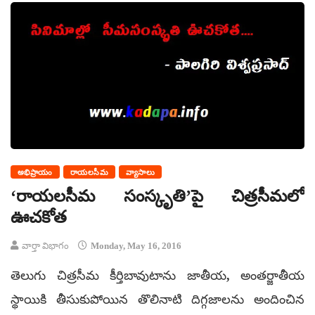
అభిప్రాయం
రాయలసీమ
వ్యాసాలు
‘రాయలసీమ సంస్కృతి’పై చిత్రసీమలో
ఊచకోత
వార్తా విభాగం
Monday, May 16, 2016
తెలుగు చిత్రసీమ కీర్తిబావుటాను జాతీయ, అంతర్జాతీయ
స్థాయికి తీసుకుపోయిన తొలినాటి దిగ్గజాలను అందించిన