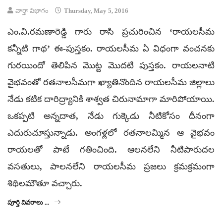
వార్తా విభాగం
Thursday, May 5, 2016
ఎం.వి.రమణారెడ్డి గారు రాసి ప్రచురించిన ‘రాయలసీమ
కన్నీటి గాథ’ ఈ-పుస్తకం. రాయలసీమ ఏ విధంగా వంచనకు
గురయిందో తెలిపిన మొట్ట మొదటి పుస్తకం. రాయలనాటి
వైభవంతో రతనాలసీమగా ఖ్యాతినొందిన రాయలసీమ జిల్లాలు
నేడు కటిక దారిద్ర్యానికి శాశ్వత చిరునామాగా మారిపోయాయి.
ఒకప్పటి అన్నదాత, నేడు గుక్కెడు నీటికోసం దీనంగా
ఎదురుచూస్తున్నాడు. అంగళ్లలో రతనాలమ్మిన ఆ వైభవం
రాయలతో పాటే గతించింది. ఆలనలేని నీటిపారుదల
వసతులు, పాలనలేని రాయలసీమ ప్రజలు క్రమక్రమంగా
శిథిలమౌతూ వచ్చారు.
పూర్తి వివరాలు ...