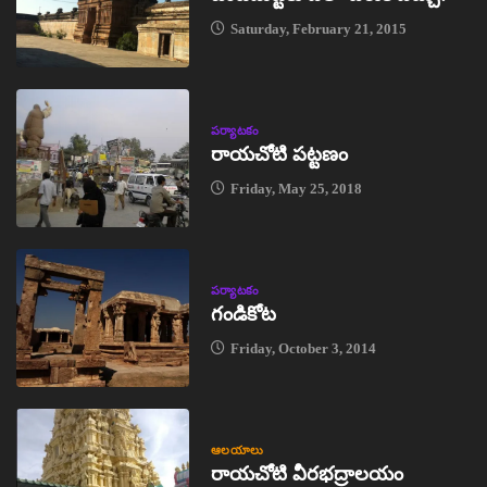
Saturday, February 21, 2015
పర్యాటకం
రాయచోటి పట్టణం
Friday, May 25, 2018
పర్యాటకం
గండికోట
Friday, October 3, 2014
ఆలయాలు
రాయచోటి వీరభద్రాలయం