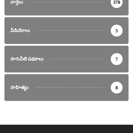
వార్తలు
370
వీడియోలు
5
సాగునీటి పథకాలు
7
సాహిత్యం
8