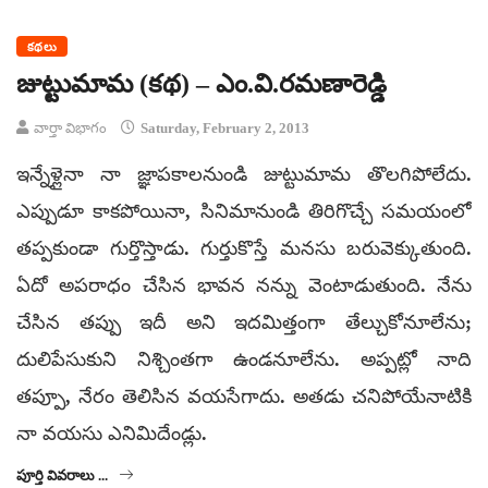
కథలు
జుట్టుమామ (కథ) – ఎం.వి.రమణారెడ్డి
వార్తా విభాగం
Saturday, February 2, 2013
ఇన్నేళ్లైనా నా జ్ఞాపకాలనుండి జుట్టుమామ తొలగిపోలేదు.
ఎప్పుడూ కాకపోయినా, సినిమానుండి తిరిగొచ్చే సమయంలో
తప్పకుండా గుర్తొస్తాడు. గుర్తుకొస్తే మనసు బరువెక్కుతుంది.
ఏదో అపరాధం చేసిన భావన నన్ను వెంటాడుతుంది. నేను
చేసిన తప్పు ఇదీ అని ఇదమిత్తంగా తేల్చుకోనూలేను;
దులిపేసుకుని నిశ్చింతగా ఉండనూలేను. అప్పట్లో నాది
తప్పూ, నేరం తెలిసిన వయసేగాదు. అతడు చనిపోయేనాటికి
నా వయసు ఎనిమిదేండ్లు.
పూర్తి వివరాలు ...