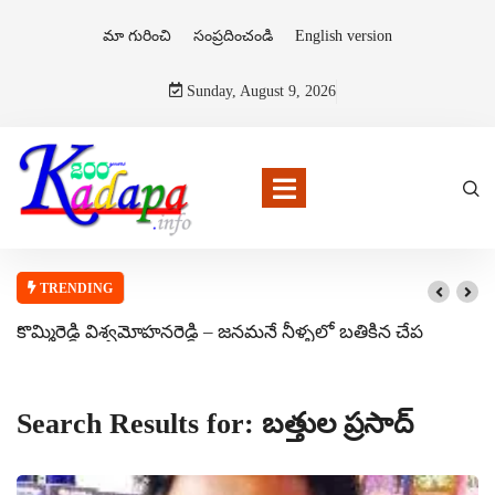
మా గురించి
సంప్రదించండి
English version
Sunday, August 9, 2026
TRENDING
కొమ్మిరెడ్డి విశ్వమోహనరెడ్డి – జనమనే నీళ్ళలో బతికిన చేప
Search Results for: బత్తుల ప్రసాద్