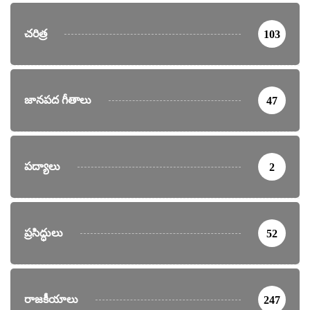
చరిత్ర
103
జానపద గీతాలు
47
పద్యాలు
2
ప్రసిద్ధులు
52
రాజకీయాలు
247