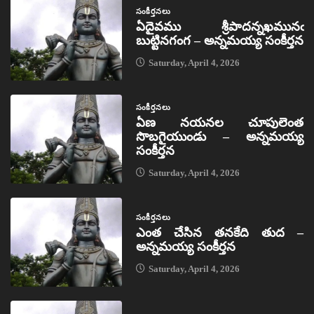
సంకీర్తనలు
ఏదైవము శ్రీపాదన్నఖమునఁ
బుట్టినగంగ – అన్నమయ్య సంకీర్తన
Saturday, April 4, 2026
సంకీర్తనలు
ఏణ నయనల చూపులెంత
సొబగైయుండు – అన్నమయ్య
సంకీర్తన
Saturday, April 4, 2026
సంకీర్తనలు
ఎంత చేసిన తనకేది తుద –
అన్నమయ్య సంకీర్తన
Saturday, April 4, 2026