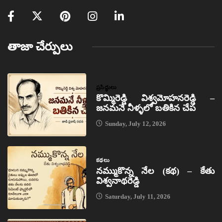
తాజా చేర్పులు
ప్రసిద్ధులు
కొమ్మిరెడ్డి విశ్వమోహనరెడ్డి –
జనమనే నీళ్ళలో బతికిన చేప
Sunday, July 12, 2026
కథలు
నమ్ముకొన్న నేల (కథ) – కేతు
విశ్వనాథరెడ్డి
Saturday, July 11, 2026