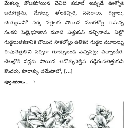
మేకల్ను తోలకపోయిన చెవిటి కమాల్ అప్పుడే ఊళ్ళోకి
బరుగొడ్లను, మేకల్ను తోలకచ్చిరి, సవరాలు, గడ్డాలు,
చెయ్యడానికి పక్క పల్లెలకు పోయిన మంగళోల్ల రామన్న
సంకకు పెట్టె,భూజాన మూటె ఎత్తుకుని వచ్చినాడు. ఏట్టో
గుడ్డలుతకడానికి బొయిన సాకలోల్లు ఉతికిన గుడ్డల మూటల్ను
ఈపునెత్తుకొని వర్సగా గూడ్సుబండ వచ్చినట్లు వచ్చాండిరి.
చేలల్లోకి పన్లకు పోయిన ఆడోళ్ళునెత్తిన గడ్డిగంపలెత్తుకుని
కొందరు, కూరాక్కు తమేటాలో, […]
పూర్తి వివరాలు ...