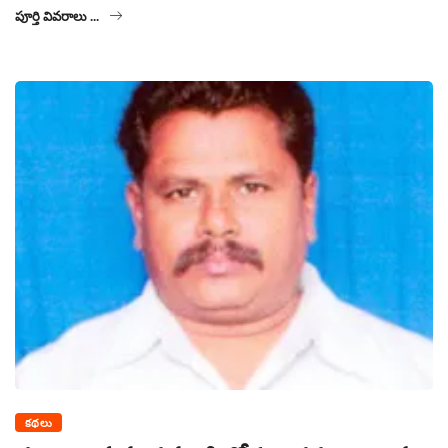
పూర్తి వివరాలు ...
కథలు