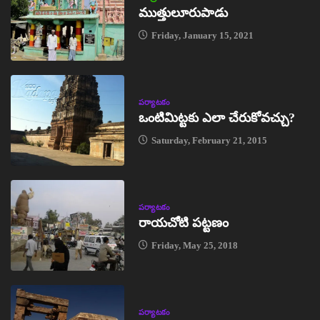
ముత్తులూరుపాడు
Friday, January 15, 2021
పర్యాటకం
ఒంటిమిట్టకు ఎలా చేరుకోవచ్చు?
Saturday, February 21, 2015
పర్యాటకం
రాయచోటి పట్టణం
Friday, May 25, 2018
పర్యాటకం