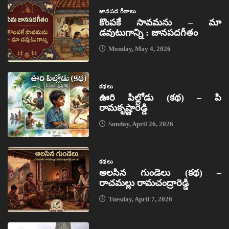
జానపద గీతాలు
కొంపకే సావమను – మా
డవుటుగాన్ని : జానపదగీతం
Monday, May 4, 2026
కథలు
ఊరి పిల్లోడు (కథ) – పి
రామకృష్ణారెడ్డి
Sunday, April 26, 2026
కథలు
అలసిన గుండెలు (కథ) –
రాచమల్లు రామచంద్రారెడ్డి
Tuesday, April 7, 2026