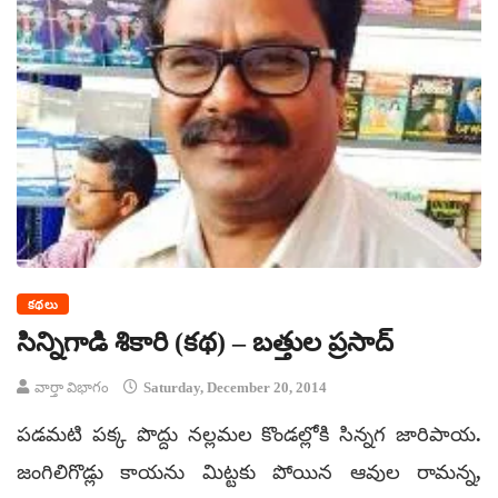
కథలు
సిన్నిగాడి శికారి (కథ) – బత్తుల ప్రసాద్
వార్తా విభాగం
Saturday, December 20, 2014
పడమటి పక్క పొద్దు నల్లమల కొండల్లోకి సిన్నగ జారిపాయ.
జంగిలిగొడ్లు కాయను మిట్టకు పోయిన ఆవుల రామన్న,