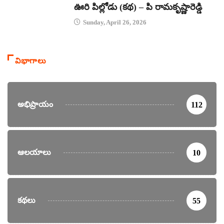
ఊరి పిల్లోడు (కథ) – పి రామకృష్ణారెడ్డి
Sunday, April 26, 2026
విభాగాలు
అభిప్రాయం
112
ఆలయాలు
10
కథలు
55