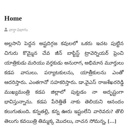
Home
వార్తా విభాగం
అల్లసాని పెద్దన అష్టదిగ్గజ కవులలో ఒకరు ఇచట పుట్టిన
చిగురు కొమ్మైన చేవ జీన్ బాప్టిస్ట్ ట్రావెర్నియర్ ఫ్రెంచి
యాత్రికుడు మరియు వర్తకుడు అనురాగ, అభిమాన మూర్తులు
కడప వాసులు. పర్యాటకులను, యాత్రీకులను ఎంతో
ఆదరిస్తారు. ఎంతగానో సహకరిస్తారు. డా.వైఎస్ రాజశేఖరరెడ్డి​
ముఖ్యమంత్రి​ కడప జిల్లాలో పుట్టడం నా అదృష్టంగా
భావిస్తున్నాను. కడప పేరెత్తితే నాకు తెలియని ఆనందం
కలుగుతుంది. కన్నతల్లి, కన్న ఊరు ఇష్టంలేని వారెవరు? తొలి
తెలుగు కవయిత్రి తిమ్మక్క మొదలు, నాచన సోమన్న, […]