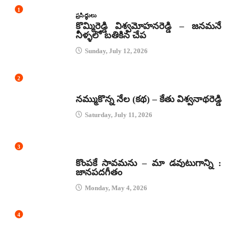
1
ప్రసిద్ధులు
కొమ్మిరెడ్డి విశ్వమోహనరెడ్డి – జనమనే
నీళ్ళలో బతికిన చేప
Sunday, July 12, 2026
2
కథలు
నమ్ముకొన్న నేల (కథ) – కేతు విశ్వనాథరెడ్డి
Saturday, July 11, 2026
3
జానపద గీతాలు
కొంపకే సావమను – మా డవుటుగాన్ని :
జానపదగీతం
Monday, May 4, 2026
4
కథలు