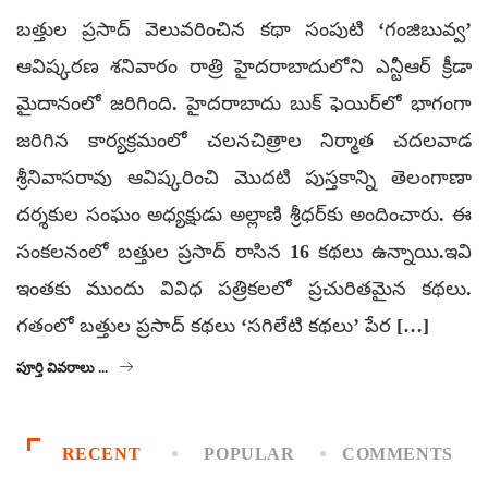
బత్తుల ప్రసాద్ వెలువరించిన కథా సంపుటి ‘గంజిబువ్వ’
ఆవిష్కరణ శనివారం రాత్రి హైదరాబాదులోని ఎన్టీఆర్ క్రీడా
మైదానంలో జరిగింది. హైదరాబాదు బుక్ ఫెయిర్‌లో భాగంగా
జరిగిన కార్యక్రమంలో చలనచిత్రాల నిర్మాత చదలవాడ
శ్రీనివాసరావు ఆవిష్కరించి మొదటి పుస్తకాన్ని తెలంగాణా
దర్శకుల సంఘం అధ్యక్షుడు అల్లాణి శ్రీధర్‌కు అందించారు. ఈ
సంకలనంలో బత్తుల ప్రసాద్ రాసిన 16 కథలు ఉన్నాయి.ఇవి
ఇంతకు ముందు వివిధ పత్రికలలో ప్రచురితమైన కథలు.
గతంలో బత్తుల ప్రసాద్ కథలు ‘సగిలేటి కథలు’ పేర […]
పూర్తి వివరాలు ...
RECENT
POPULAR
COMMENTS