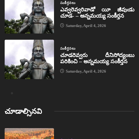
సంకీర్తనలు
ఎవ్వరెవ్వరివాడో యీ జీవుఁడు
చూడ- – అన్నమయ్య సంకీర్తన
Saturday, April 4, 2026
సంకీర్తనలు
చూడరెవ్వరు దీనిసోద్యంబు
పరికించి – అన్నమయ్య సంకీర్తన
Saturday, April 4, 2026
చూడాల్సినవి