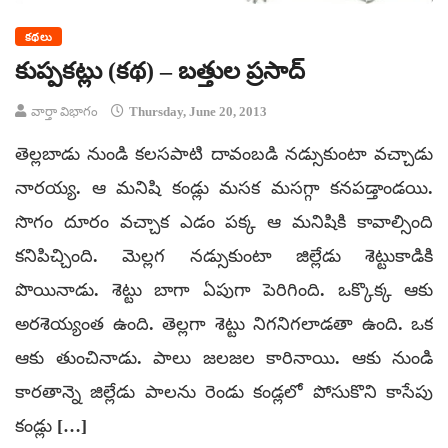
కథలు
కుప్పకట్లు (కథ) – బత్తుల ప్రసాద్
వార్తా విభాగం
Thursday, June 20, 2013
తెల్లబాడు నుండి కలసపాటి దావంబడి నడ్సుకుంటా వచ్చాడు
నారయ్య. ఆ మనిషి కండ్లు మసక మసగ్గా కనపడ్తాండయి.
సొగం దూరం వచ్చాక ఎడం పక్క ఆ మనిషికి కావాల్సింది
కనిపిచ్చింది. మెల్లగ నడ్సుకుంటా జిల్లేడు శెట్టుకాడికి
పొయినాడు. శెట్టు బాగా ఏపుగా పెరిగింది. ఒక్కొక్క ఆకు
అరశెయ్యంత ఉంది. తెల్లగా శెట్టు నిగనిగలాడతా ఉంది. ఒక
ఆకు తుంచినాడు. పాలు జలజల కారినాయి. ఆకు నుండి
కారతాన్నె జిల్లేడు పాలను రెండు కండ్లలో పోసుకొని కాసేపు
కండ్లు […]