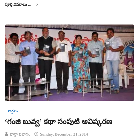
పూర్తి వివరాలు ...
వార్తలు
‘గంజి బువ్వ’ కథా సంపుటి ఆవిష్కరణ
వార్తా విభాగం
Sunday, December 21, 2014