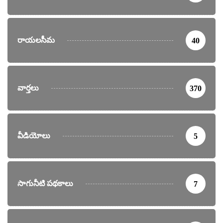
రాయలసీమ
40
వార్తలు
370
వీడియోలు
5
సాగునీటి పథకాలు
7