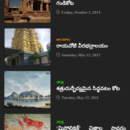
గండికోట
Friday, October 3, 2014
ఆలయాలు
రాయచోటి వీరభద్రాలయం
Saturday, May 12, 2012
చరిత్ర
శత్రుదుర్భేద్యమైన సిద్ధవటం కోట
Tuesday, May 17, 2011
చరిత్ర
‘మిసోలిథిక్‌’ చిత్రాల స్థావరం