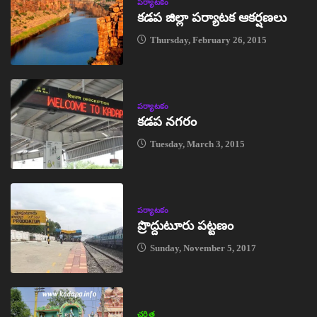
పర్యాటకం
కడప జిల్లా పర్యాటక ఆకర్షణలు
Thursday, February 26, 2015
పర్యాటకం
కడప నగరం
Tuesday, March 3, 2015
పర్యాటకం
ప్రొద్దుటూరు పట్టణం
Sunday, November 5, 2017
చరిత్ర