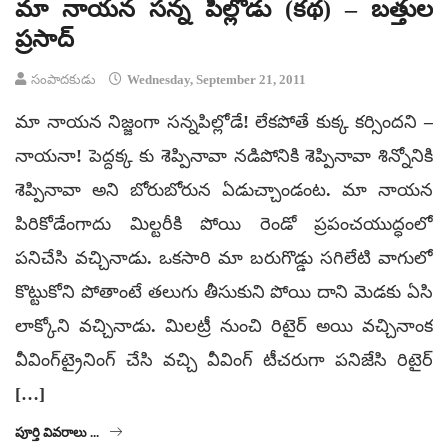
మా నాయన సన్న పిల్లోడు (కథ) – బత్తుల
ప్రసాద్
సంపాదకుడు
Wednesday, September 21, 2011
మా నాయన నిజ్జంగా సన్నపిల్లోడే! లేకపోతే కుక్క కర్సిందని –
నాయనా! పెద్దక్క కు శెప్పినావా నడిపోనికి శెప్పినావా శిన్నోనికి
శెప్పినావా అని బోరుబోరున ఏడుచ్చాండంట. మా నాయన
పిరికోడేంగాదు మిల్టరీకి పోయి రెండో ప్రపంచయుద్ధంలో
పనిచేసి వచ్చినాడు. ఒకసారి మా బరుగొడ్డు సగిలేటి వాగులో
కొట్టుకోని పోతాంటే తలుగు తీసుకుని పోయి దాని మెడకు ఏసి
లాక్కోని వచ్చినాడు. మిలట్రీ నుంచి రిటైర్‌ అయి వచ్చినాంక
వీవింగ్‌ట్రైనింగ్‌ చేసి వచ్చి వీవింగ్‌ టీచరుగా పనిజేసి రిటైర్‌
[…]
పూర్తి వివరాలు ...