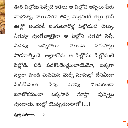
ఊరి పిల్లోడు పెన్నేటి కతలు ఆ పిల్లోని అస్సలు పేరు
వాళ్లమ్మా, నాయినకూ తప్ప మల్లెవరికీ తెల్దు గానీ
ఊళ్లో అందరికీ టంగుటూరోళ్ల పిల్లోడంటే తెల్సు.
ఏడుస్తా వుండేవాళ్లకైనా ఆ పిల్లోని పడవ* సెప్తే,
ఏడుపు ఇచ్చిపోయి మొకాన నగుపొద్దు
పొడవాల్సిందే. అట్టాటోడు ఆ పిల్లోడు! పిల్లోడంటే
పిల్లోడే. పదీ పదకొండేండ్లుంటాయేమో, బక్కగా
నల్లగా వుండి మినమిన మెర్సే సూపుల్తో దేనిమీదా
సిటికేసినంత సేపు సూపు నిలపకుండా
బూలోకమంతా ఒక్కసారే సూస్తా వున్నెట్టు
వుంటాడు. ఇంట్లో యెప్పుడుంటాడో […]
పూర్తి వివరాలు ...