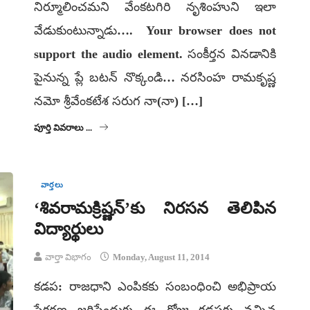
నిర్మూలించమని వేంకటగిరి నృశింహుని ఇలా
వేడుకుంటున్నాడు…. Your browser does not
support the audio element. సంకీర్తన వినడానికి
పైనున్న ప్లే బటన్ నొక్కండి… నరసింహ రామకృష్ణ
నమో శ్రీవేంకటేశ సరుగ నా(నా) […]
పూర్తి వివరాలు ...
వార్తలు
‘శివరామక్రిష్ణన్’కు నిరసన తెలిపిన
విద్యార్థులు
వార్తా విభాగం
Monday, August 11, 2014
కడప: రాజధాని ఎంపికకు సంబంధించి అభిప్రాయ