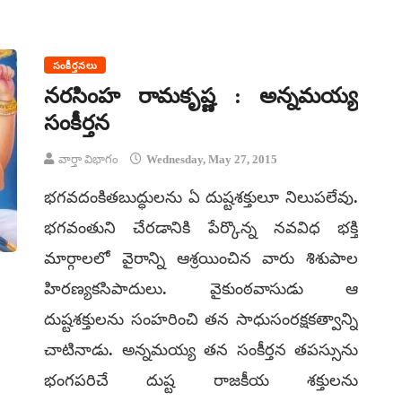
సంకీర్తనలు
నరసింహ రామకృష్ణ : అన్నమయ్య
సంకీర్తన
వార్తా విభాగం
Wednesday, May 27, 2015
భగవదంకితబుద్ధులను ఏ దుష్టశక్తులూ నిలుపలేవు.
భగవంతుని చేరడానికి పేర్కొన్న నవవిధ భక్తి
మార్గాలలో వైరాన్ని ఆశ్రయించిన వారు శిశుపాల
హిరణ్యకసిపాదులు. వైకుంఠవాసుడు ఆ
దుష్టశక్తులను సంహరించి తన సాధుసంరక్షకత్వాన్ని
చాటినాడు. అన్నమయ్య తన సంకీర్తన తపస్సును
భంగపరిచే దుష్ట రాజకీయ శక్తులను