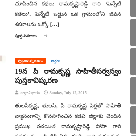
చూపించిన కథలు రామకృష్ణారెడ్డి గారి ‘పెన్నేటి
కతలు’. పెన్నేటి ఒడ్డున ఒక గ్రామంలోని జీవన
శకలాలను ఒక్కో […]
పూర్తి వివరాలు ...
పుస్తకావిష్కరణలు
వార్తలు
19న పి రామకృష్ణ సాహితీసర్వస్వం
పుస్తకావిష్కరణ
వార్తా విభాగం
Sunday, July 12, 2015
తులసీకృష్ణ, తులసి, పి రామకృష్ణ పేర్లతో సాహితీ
వ్యాసంగాన్ని కొనసాగించిన కడప జిల్లాకు చెందిన
ప్రముఖ రచయిత రామకృష్ణారెడ్డి పోసా గారి