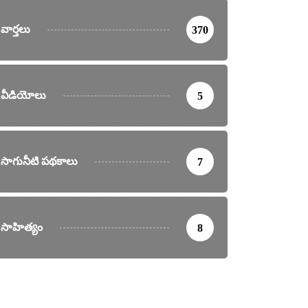
వార్తలు
370
వీడియోలు
5
సాగునీటి పథకాలు
7
సాహిత్యం
8