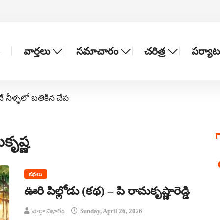
వార్తలు
సమాచారం
చరిత్ర
పర్యా
నే నీళ్ళలో బతికిన చేప
కృష్ణ
కథలు
ఊరి పిల్లోడు (కథ) – పి రామకృష్ణారెడ్డి
వార్తా విభాగం
Sunday, April 26, 2026