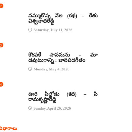
2
కథలు
నమ్ముకొన్న నేల (కథ) – కేతు
విశ్వనాథరెడ్డి
Saturday, July 11, 2026
3
జానపద గీతాలు
కొంపకే సావమను – మా
డవుటుగాన్ని : జానపదగీతం
Monday, May 4, 2026
4
కథలు
ఊరి పిల్లోడు (కథ) – పి
రామకృష్ణారెడ్డి
Sunday, April 26, 2026
విభాగాలు