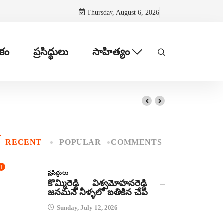
Thursday, August 6, 2026
టకం
ప్రసిద్ధులు
సాహిత్యం
RECENT
POPULAR
COMMENTS
1
ప్రసిద్ధులు
కొమ్మిరెడ్డి విశ్వమోహనరెడ్డి –
జనమనే నీళ్ళలో బతికిన చేప
Sunday, July 12, 2026