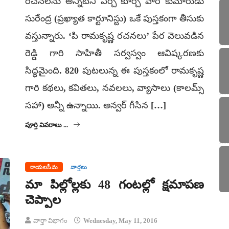
రచనలను అన్నిటినీ ఏర్చీ కూర్చీ వారి కుమారుడు
సురేంద్ర (ప్రఖ్యాత కార్టూనిస్టు) ఒకే పుస్తకంగా తీసుకు
వస్తున్నారు. ‘పి రామకృష్ణ రచనలు’ పేర వెలువడిన
రెడ్డి గారి సాహితీ సర్వస్వం ఆవిష్కరణకు
సిద్ధమైంది. 820 పుటలున్న ఈ పుస్తకంలో రామకృష్ణ
గారి కథలు, కవితలు, నవలలు, వ్యాసాలు (కాలమ్స్
సహా) అన్నీ ఉన్నాయి. అన్వర్ గీసిన […]
పూర్తి వివరాలు ...
రాయలసీమ
వార్తలు
మా పిల్లోల్లకు 48 గంటల్లో క్షమాపణ
చెప్పాల
వార్తా విభాగం
Wednesday, May 11, 2016