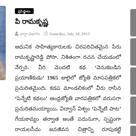
ప్రసిద్ధులు
పి రామకృష్ణ
వార్తా విభాగం
Saturday, July 18, 2015
ఆధునిక సాహిత్యకారులకు చిరపరిచితమైన పేరు
రామకృష్ణారెడ్డి పోసా. నిశితంగా రచన చేయడంలో
నేర్పరి. వీరి మొదటి కథ ‘వెనుకబడిన
ప్రయాణికుడు’ 1965 జులైలో జ్యోతి మాసపత్రికలో
ప్రచురితమైంది. కడప మాండలికంలో వీరు రాసిన
‘పెన్నేటి కథలు’ ఆంధ్రజ్యోతి వారపత్రికలో వరుసగా
ప్రచురితమయ్యాయి. విద్వాన్ విశ్వం ‘పెన్నేటి పాట’
గేయకావ్యం తర్వాత అంతే పదునుగా, స్పష్టంగా
రాయలసీమ జనజీవన చిత్రాన్ని రూపుకట్టి