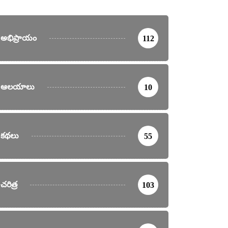
అభిప్రాయం
112
ఆలయాలు
10
కథలు
55
చరిత్ర
103