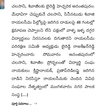
చలసాని, శివాజీలకు బైరెడ్డి హెచ్చరిక అనంతపురం:
మేధావిగా చెప్పుకునే చలసాని, సినీనటుడు శివాజి
రాయలసీమ పిల్లోల్లపై జరిగిన దాడులపై 48 గంటల్లో
క్షమాపణ చెప్పాలని లేని పక్షంలో వాళ్ళ ఇళ్ళ దగ్గర
విద్యార్థులు నిరసనలకు దిగుతారని రాయలసీమ
పరిరక్షణ సమితి అధ్యక్షుడు బైరెడ్డి రాజశేఖర్‌రెడ్డి
హెచ్చరించారు సోమవారం అనంతపురంలో
చలసాని, శివాజీల ప్రోద్భలంతో విద్యార్థి సంఘ
నాయకులు క్రిష్ణానాయక్‌, ప్రతాప్‌రెడిలప్డై జరిగిన
దాడిని నిరసిస్తూ రాయలసీమకు చెందిన వివిధ
సంఘాల నేతృత్వంలో మంగళవారం నగర పాలక
సంస్థ […]
పూర్తి వివరాలు ...