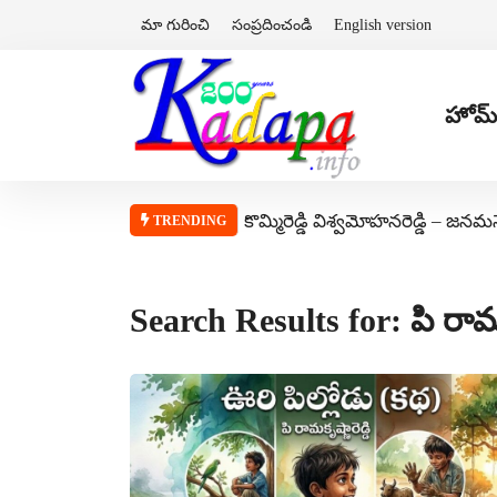
మా గురించి
సంప్రదించండి
English version
హోమ్
కొమ్మిరెడ్డి విశ్వమోహనరెడ్డి – జనమ
TRENDING
Search Results for: పి రామ