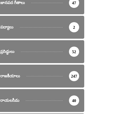
జానపద గీతాలు
47
పద్యాలు
2
ప్రసిద్ధులు
52
రాజకీయాలు
247
రాయలసీమ
40